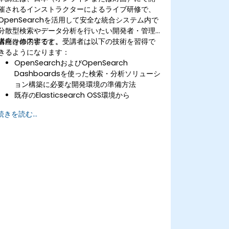
催されるインストラクターによるライブ研修で、
OpenSearchを活用して安全な統合システム内で
分散型検索やデータ分析を行いたい開発者・管理
者向けの内容です。
講座を修了すると、受講者は以下の技術を習得で
きるようになります：
OpenSearchおよびOpenSearch
Dashboardsを使った検索・分析ソリューシ
ョン構築に必要な開発環境の準備方法
既存のElasticsearch OSS環境から
OpenSearchへ移行する際の3つのアプロー
続きを読む...
チについて理解できる
データインデックス、データストリーム生
成、クエリ実施およびクラスター間連携の効
率化手順を習得する
プラグインやAPI・各種クライアントツールな
らびにBeats・Logstash・Grafanaなどの
取り込みツール活用で検索機能向上とクラス
ター安全性の両立を図る方法
OpenSearch Dashboardsを駆使してデー
タ管理・可視化・ログ収集・監視やシステム
保守を一元的に行う手法