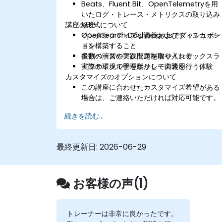
Beats、Fluent Bit、OpenTelemetryを用
いたログ・トレース・メトリクスの取り込み
講座の形式について
処理
OpenSearch Dashboardsでダッシュボー
インタラクティブな講義およびディスカッシ
ドを構築すること
ョン
役割ベースのアクセス制御やインデックスラ
多数の演習や実践問題を取り入れる
イフサイクル管理ポリシーの適用
実際の環境で手を動かして実装を行う体験
カスタマイズのオプションについて
この講座に合わせたカスタマイズ希望がある
場合は、ご連絡いただければ対応可能です。
続きを読む...
最終更新日:
2026-06-29
お客様の声(1)
トレーナーは非常に良かったです。