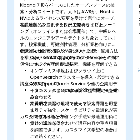
Kibana 7.10をベースにしたオープンソースの検
索・分析スイートです。元々はAWSが、Elastic
NVによるライセンス変更を受けて完全にオープン
な代替製品を提供する目的で開発しました。
本講座はインストラクター主導のライブトレーニ
ング（オンラインまたは会場開催）で、中級レベ
ルのエンジニアやアーキテクトを対象としていま
す。検索機能、可観測性管理、分析業務向けに
析
OpenSearchクラスターの導入・設定・運用方法
受講後には以下の能力が身につきます：
を学ぶほか、AWS OpenSearch Serviceとの関
OpenSearchおよびそのダッシュボードのア
。
係性についても理解します。
ーキテクチャ、構成要素、機能を理解できる
オンプレミス環境およびクラウド上に
OpenSearchクラスターを導入・設定できる
講座の形式について
AWS OpenSearch Serviceや他の企業用デ
ータシステムとOpenSearchを連携させられ
インストラクターによる説明と実機デモを組
る
み合わせる
本番環境におけるパフォーマンス向上、セキ
実践的な演習や現場で使える設定課題を用意
ュリティ強化、スケーラビリティ最適化が実
する
カスタマイズ可能な内容
行できる
トラブルシューティング手法や最適運用術に
ついて議論を促す
貴社のニーズに合わせて講座内容や重点項目
を調整できます。カスタマイズ希望の場合は
ご連絡ください。