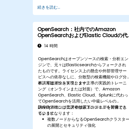
続きを読む...
OpenSearch：社内でのAmazon
OpenSearchおよびElastic Cloudの代
替案
14 時間
OpenSearchはオープンソースの検索・分析エン
ジンで、元々はElasticsearchからフォークされ
たものです。ライセンス上の懸念や外部管理サー
ビスへの依存なしに、分散型の検索機能やログ分
析、可観測性を実現します。
本講座はインストラクター主導の実践的トレーニ
ング（オンラインまたは対面）で、Amazon
OpenSearch、Elastic Cloud、Splunkに代わっ
てOpenSearchを活用したい中級レベルの
DevOpsエンジニアや検索エンジニアを対象とし
講座終了時には受講者は以下のスキルを習得でき
ています。
るようになります：
複数ノードからなるOpenSearchクラスタ
の展開とセキュリティ強化