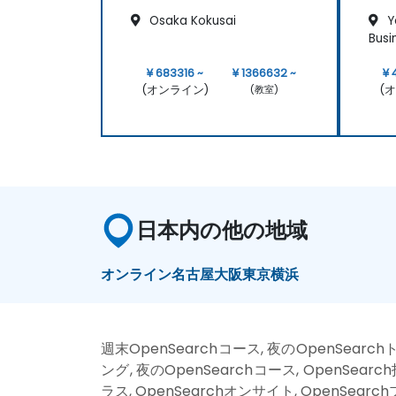
Osaka Kokusai
Y
Busi
¥ 683316 ~
¥ 1366632 ~
¥ 
(オンライン)
(
(教室)
日本内の他の地域
オンライン
名古屋
大阪
東京
横浜
週末OpenSearchコース, 夜のOpenSearc
ング, 夜のOpenSearchコース, OpenSearc
ラス, OpenSearchオンサイト, OpenSea