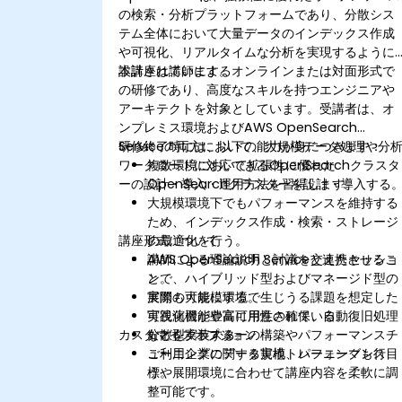
の検索・分析プラットフォームであり、分散シス
テム全体において大量データのインデックス作成
や可視化、リアルタイムな分析を実現するように
設計されています。
本講座は講師によるオンラインまたは対面形式で
の研修であり、高度なスキルを持つエンジニアや
アーキテクトを対象としています。受講者は、オ
ンプレミス環境およびAWS OpenSearch
Serviceの両方において、大規模データ処理や分
研修終了時には、以下の能力が身につきます：
ワークロードに対応できるOpenSearchクラスタ
複数環境において拡張性に優れた
ーの設計・導入・運用方法を習得します。
OpenSearchクラスターを設計・導入する
大規模環境下でもパフォーマンスを維持する
ため、インデックス作成・検索・ストレージ
講座形式について
の最適化を行う。
AWS OpenSearch Serviceと連携させるこ
講師による理論説明と討議を交えたセッショ
とで、ハイブリッド型およびマネージド型の
ン。
展開も可能にする。
実際の大規模環境で生じうる課題を想定した
可視化機能や高可用性の確保、自動復旧処理
実践演習が豊富に用意されている。
カスタマイズオプション
などを実装する。
分散型クラスターの構築やパフォーマンスチ
ューニングに関する実地トレーニングも行
ご利用企業のデータ規模、パフォーマンス目
う。
標や展開環境に合わせて講座内容を柔軟に調
整可能です。