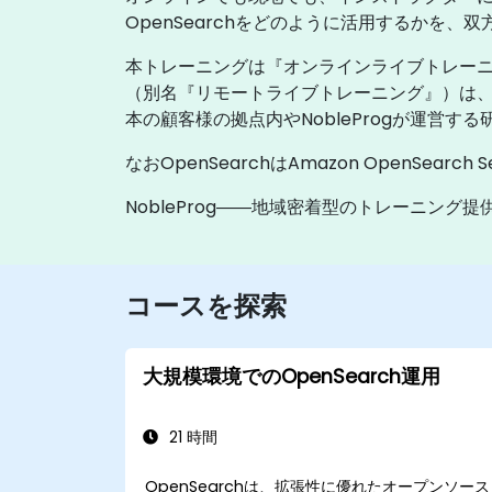
OpenSearchをどのように活用するかを
本トレーニングは『オンラインライブトレーニ
（別名『リモートライブトレーニング』）は
本の顧客様の拠点内やNobleProgが運営す
なおOpenSearchはAmazon OpenSearch 
NobleProg――地域密着型のトレーニング
コースを探索
大規模環境でのOpenSearch運用
21 時間
OpenSearchは、拡張性に優れたオープンソース