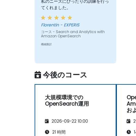
私のニーズにぴったりの訓練を行っ
てくれました。
Florentin - EXPERIS
コース - Search and Analytics with
Amazon OpenSearch
機械翻訳
今後のコース
大規模環境での
Op
OpenSearch運用
Am
およ
代
2026-09-22 10:00
2
21 時間
1