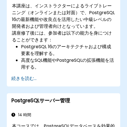
本講座は、インストラクターによるライブトレー
ニング（オンラインまたは対面）で、PostgreSQL
16の最新機能や改良点を活用したい中級レベルの
開発者および管理者向けとなっています。
講座修了後には、参加者は以下の能力を身につけ
ることができます：
PostgreSQL 16のアーキテクチャおよび構成
要素を理解する。
高度なSQL機能やPostgreSQLの拡張機能を活
用する。
セキュリティに関するベストプラクティスと
続きを読む...
アクセス制御を実装する。
バックアップ・復旧・モニタリングなど、デ
ータベース管理業務を行う。
PostgreSQLサーバー管理
パラメータ調整やインデックス最適化により
データベース性能を向上させる。
PostgreSQL標準搭載の高可用性およびレプリ
14 時間
ケーション機能を活用する。
本コースでは、PostgreSQLデータベースを効果的