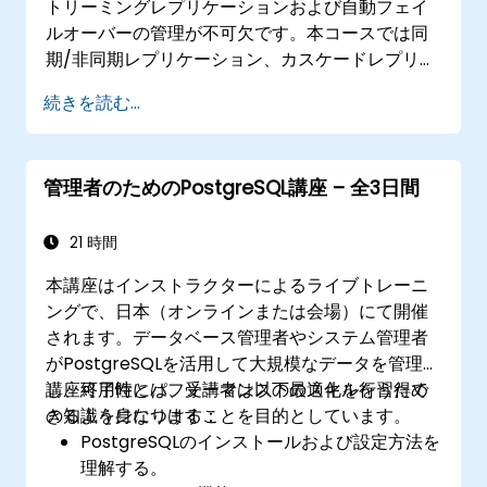
トリーミングレプリケーションおよび自動フェイ
ルオーバーの管理が不可欠です。本コースでは同
期/非同期レプリケーション、カスケードレプリケ
ーション、トランザクションログのアーカイブ、
続きを読む...
ベースバックアップの作成、そしてストリーミン
グ設定の監視方法について解説します。さらに、
接続プール用ツールとしてpgpool-IIを活用し、高
管理者のためのPostgreSQL講座 – 全3日間
負荷なビジネス環境でも安定して機能する高可用
性システムや信頼性の高いデータベース基盤を構
築する手法も学びます。
21 時間
本講座はインストラクターによるライブトレーニ
ングで、日本（オンラインまたは会場）にて開催
されます。データベース管理者やシステム管理者
がPostgreSQLを活用して大規模なデータを管理
し、可用性とパフォーマンスの最適化を行うため
講座終了時には、受講者は以下のスキルを習得で
の知識を身につけることを目的としています。
きるようになります：
PostgreSQLのインストールおよび設定方法を
理解する。