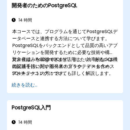
開発者のためのPostgreSQL
管理、監視設定などを行い、企業向け環境で利用
可能な堅牢なPostgreSQL設定を構築できるように
なります。
14 時間
本コースでは、プログラムを通じてPostgreSQLデ
ータベースと連携する方法について学びます。
PostgreSQLをバックエンドとして品質の高いアプ
リケーションを開発するために必要な技術や構
文、仕組みを習得できます。また、効率的なSQL
対象者は、PostgreSQLを活用したい、あるいは機
の記述手法に関するベストプラクティスも含め、
能拡張を行いたい開発者の方々や、データベース
SQLチューニングについても詳しく解説します。
アーキテクトの方々です。
続きを読む...
PostgreSQL入門
14 時間