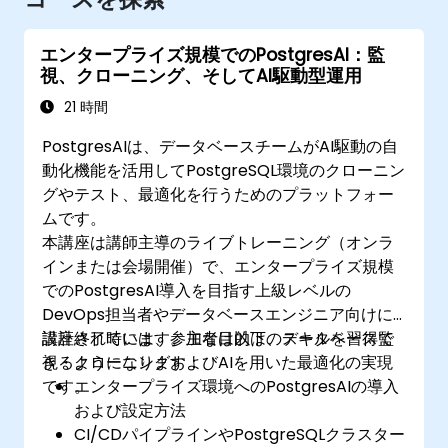
エンタープライズ規模でのPostgresAI：監
視、クローニング、そしてAI駆動型運用
21 時間
PostgresAIは、データベースチームがAI駆動の自
動化機能を活用してPostgreSQL環境のクローニン
グやテスト、最適化を行うためのプラットフォー
ムです。
本講座は講師主導のライブトレーニング（オンラ
インまたは会場開催）で、エンタープライズ規模
でのPostgresAI導入を目指す上級レベルの
DevOps担当者やデータベースエンジニア向けに
設計されています。主な目的は、データベース監
講座終了時には、参加者は以下のスキルを習得で
視・クローニングおよびAIを用いた最適化の実現
きるようになります：
です。
​エンタープライズ環境へのPostgresAIの導入
および設定方法
CI/CDパイプラインやPostgreSQLクラスター