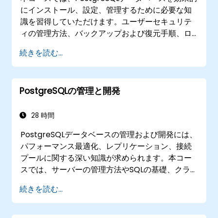
最新のアプリケーション開発フレームワーク
にインストール、設定、管理するために必要な知
とPostgreSQLを連携させる。
識を習得していただけます。ユーザーセキュリテ
ィの管理方法、バックアップおよび復元手順、ロ
グ管理、基本的なパラメータの調整方法について
続きを読む...
学ぶことになります。実践的な演習を通じて、実
務で役立つ管理作業を行いながら、パフォーマン
ス最適化やレプリケーションといった高度なトピ
PostgreSQLの管理と開発
ックへの準備も行えます。
28 時間
PostgreSQLデータベースの管理および開発には、
パフォーマンス最適化、レプリケーション、接続
プールに関する深い知識が求められます。本コー
スでは、サーバーの管理方法やSQLの基礎、クラ
イアントインターフェース、サーバーサイドプロ
続きを読む...
グラミング、そしてデータベースの内部構造につ
いて解説します。実践的な演習を通じて、DBAお
よび開発者はクエリ実行の最適化やバックアップ