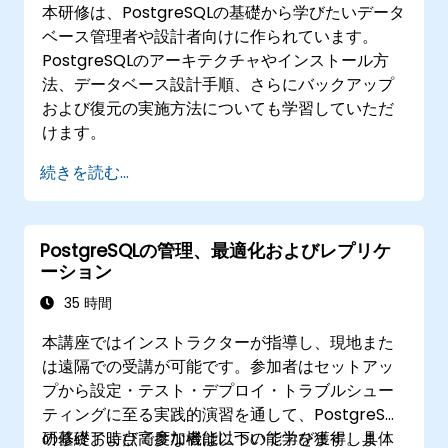
本研修は、PostgreSQLの基礎から学びたいデータ
ベース管理者や設計者向けに作られています。
PostgreSQLのアーキテクチャやインストール方
法、データベース設計手順、さらにバックアップ
および復元の実施方法についても学習していただ
けます。
続きを読む...
PostgreSQLの管理、最適化およびレプリケ
ーション
35 時間
本講座ではインストラクターが指導し、現地また
は遠隔での受講が可能です。参加者はセットアッ
プから設定・テスト・デプロイ・トラブルシュー
ティングに至る実践的演習を通して、PostgreSQL
の基礎および高度な機能について学びます。具体
研修終了時点で参加者は以下の能力を獲得しま