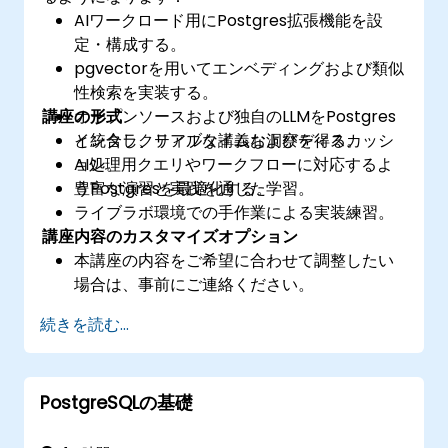
AIワークロード用にPostgres拡張機能を設
定・構成する。
pgvectorを用いてエンベディングおよび類似
性検索を実装する。
講座の形式
オープンソースおよび独自のLLMをPostgres
と統合し、リアルタイムな洞察を得る。
インタラクティブな講義およびディスカッシ
AI処理用クエリやワークフローに対応するよ
ョン。
うPostgresを最適化する。
豊富な演習と実践を通じた学習。
ライブラボ環境での手作業による実装練習。
講座内容のカスタマイズオプション
本講座の内容をご希望に合わせて調整したい
場合は、事前にご連絡ください。
続きを読む...
PostgreSQLの基礎