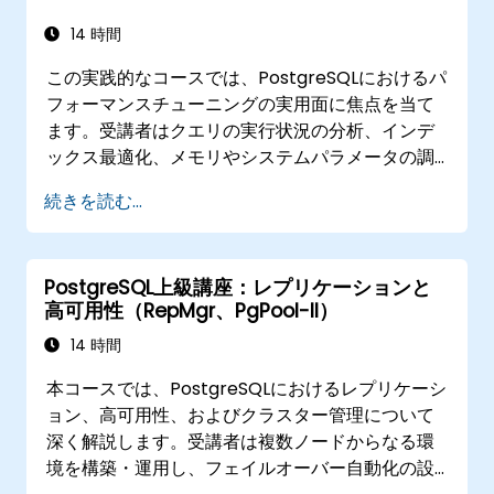
インデックスの作成を行うほか、意味的検索や
RAGの実装も体験します。さらに Python または
14 時間
JavaScript を用いて LangChainフレームワーク
この実践的なコースでは、PostgreSQLにおけるパ
に基づくテキストからSQLを生成するアプリケー
フォーマンスチューニングの実用面に焦点を当て
ション開発にも取り組みます。デモンストレーシ
ます。受講者はクエリの実行状況の分析、インデ
ョンおよび実践演習を通じて、重要な概念や実務
ックス最適化、メモリやシステムパラメータの調
スキルが確実に身につきます。
整、そして負荷監視方法などを習得します。現場
続きを読む...
での実例と実習を通じて、データベースおよびシ
ステムレベルでボトルネックを特定し解決する手
法も学ぶことができます。
PostgreSQL上級講座：レプリケーションと
高可用性（RepMgr、PgPool-II）
14 時間
本コースでは、PostgreSQLにおけるレプリケーシ
ョン、高可用性、およびクラスター管理について
深く解説します。受講者は複数ノードからなる環
境を構築・運用し、フェイルオーバー自動化の設