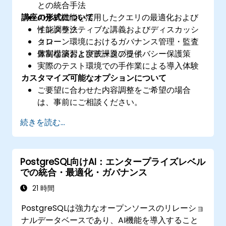
との統合手法
講座の形式について
AI分析機能を活用したクエリの最適化および
性能調整法
インタラクティブな講義およびディスカッシ
クローン環境におけるガバナンス管理・監査
ョン
体制構築およびデータプライバシー保護策
豊富な演習と実践課題の提供
実際のテスト環境での手作業による導入体験
カスタマイズ可能なオプションについて
ご要望に合わせた内容調整をご希望の場合
は、事前にご相談ください。
続きを読む...
PostgreSQL向けAI：エンタープライズレベル
での統合・最適化・ガバナンス
21 時間
PostgreSQLは強力なオープンソースのリレーショ
ナルデータベースであり、AI機能を導入すること