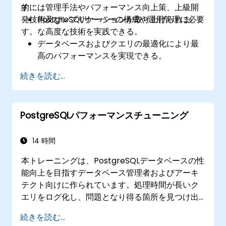
的には管理手法やパフォーマンス向上策、上級開
す：
発技術及びレプリケーションが取り上げられま
PostgreSQLサーバーの構成や運用管理に必要
す。
な高度な技術を実践できる。
データベースおよびクエリの最適化により最
高のパフォーマンスを実現できる。
PostgreSQLサーバーの複製やスケーラビリテ
続きを読む...
ィ管理が行える。
PostgreSQLパフォーマンスチューニング
14 時間
本トレーニングは、PostgreSQLデータベースの性
能向上を目指すデータベース管理者およびアーキ
テクト向けに作られています。処理時間が長いク
エリをログ化し、問題となり得る箇所を見つけ出
す方法を学びます。また、最適なパフォーマンス
続きを読む...
を得るために調整すべき主要なパラメータについ