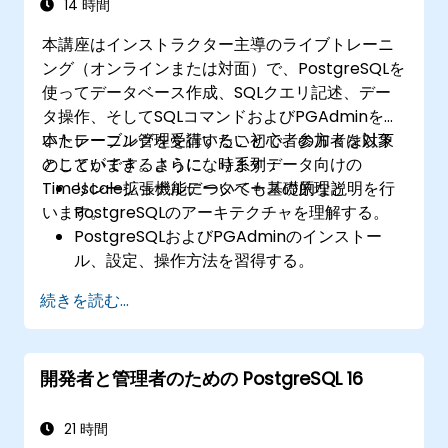
14 時間
本講座はインストラクター主導のライブトレーニ
ング（オンラインまたは対面）で、PostgreSQLを
使ってデータベース作成、SQLクエリ記述、デー
タ操作、そしてSQLコマンドおよびPGAdminを用
いたテーブル管理を行いたい初心者の方々を対象
本トレーニングを受講することで、参加者は以下
としています。さらに、時系列データ向けの
のことができるようになります：
Timescale拡張機能についても基礎的な説明を行
リレーショナルデータベースの原理と
います。
PostgreSQLのアーキテクチャを理解する。
PostgreSQLおよびPGAdminのインストー
ル、設定、操作方法を習得する。
データ選択・絞り込み・グループ化・結合処
続きを読む...
理を行うためのSQLクエリを記述し実行でき
るようになる。
SQL文を用いてデータを操作し、データベー
開発者と管理者のための PostgreSQL 16
スオブジェクトを管理することができる。
ビューの作成・管理を行い、Timescaleなど
のPostgreSQL拡張機能についても理解する。
21 時間