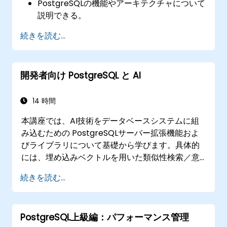
PostgreSQLの機能やアーキテクチャについて
説明できる。
SQLを用いたデータベース操作の手順を習得
続きを読む...
する。
データ損失を防ぐためのバックアップおよび
復元処理が実行可能になる。
開発者向け PostgreSQL と AI
高可用性を実現するためにサーバーを適切に
設定できる。
高性能化を図るための各種ツールや手法を理
14 時間
解する。
本講座では、AI技術をデータベースシステムに組
監視および可観測性向上に用いられる外部ツ
み込むための PostgreSQLサーバー拡張機能およ
ールを調査・活用できる。
びライブラリについて基礎から学びます。具体的
には、埋め込みベクトルを用いた類似性検索／意
味的検索、テキストからSQLを生成する処理、そ
続きを読む...
してRetrieval-Augmented
Generation（RAG）といった技術です。受講生
は PgVector および PgAI のインストール方法を
PostgreSQL上級編：パフォーマンス管理
学び、ベクトル埋め込みの生成と登録、ベクトル