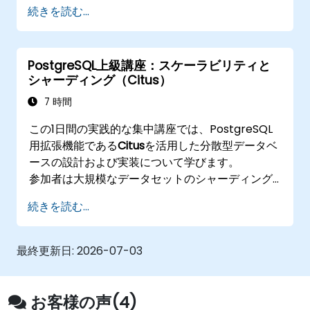
定や負荷分散・接続プール機能の実装方法も学び
続きを読む...
ます。また、実際にレプリケーション実験および
障害時の復旧シミュレーションも行います。
PostgreSQL上級講座：スケーラビリティと
シャーディング（Citus）
7 時間
この1日間の実践的な集中講座では、PostgreSQL
用拡張機能である
Citus
を活用した分散型データベ
ースの設計および実装について学びます。
参加者は大規模なデータセットのシャーディング
方法や分散クエリの管理手法、さらにはスケーラ
続きを読む...
ブルかつ耐障害性に優れたPostgreSQLクラスタの
構築法を習得します。
現実的な事例や実践演習を通じて、パフォーマン
最終更新日:
2026-07-03
スチューニング、レプリケーションとの連携、分
散ワークロード管理といった技術も解説されま
す。
お客様の声(4)