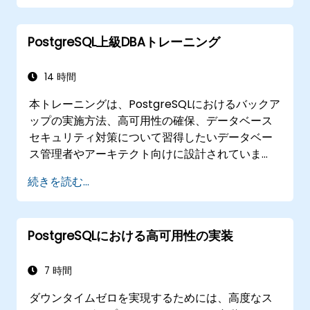
ても解説します。
PostgreSQL上級DBAトレーニング
14 時間
本トレーニングは、PostgreSQLにおけるバックア
ップの実施方法、高可用性の確保、データベース
セキュリティ対策について習得したいデータベー
ス管理者やアーキテクト向けに設計されていま
す。
続きを読む...
また、パフォーマンスが低下しているクエリの特
定方法、データベース性能の監視手法、さらには
PostgreSQLをより効率的に運用するためのチュー
PostgreSQLにおける高可用性の実装
ニング技術も学んでいただけます。
7 時間
ダウンタイムゼロを実現するためには、高度なス