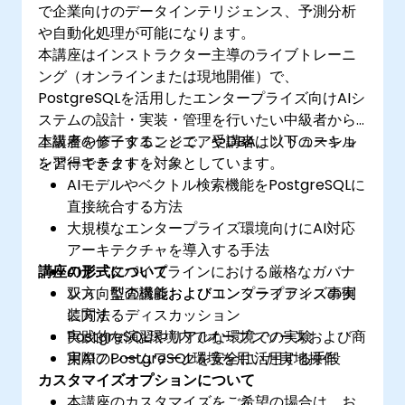
で企業向けのデータインテリジェンス、予測分析
や自動化処理が可能になります。
本講座はインストラクター主導のライブトレーニ
ング（オンラインまたは現地開催）で、
PostgreSQLを活用したエンタープライズ向けAIシ
ステムの設計・実装・管理を行いたい中級者から
上級者のデータエンジニアやDBA、ソリューショ
本講座を修了することで、受講者は以下のスキル
ンアーキテクトを対象としています。
を習得できます：
AIモデルやベクトル検索機能をPostgreSQLに
直接統合する方法
大規模なエンタープライズ環境向けにAI対応
アーキテクチャを導入する手法
講座の形式について
AIデータパイプラインにおける厳格なガバナ
ンス、監査機能およびコンプライアンスの実
双方向型の講義およびエンタープライズ事例
装方法
に関するディスカッション
PostgreSQL環境内でオープンソースおよび商
実践的な演習やリアルな環境での実験
用AIフレームワークを安全に活用する手段
​実際のPostgreSQL環境を用いた実地操作
カスタマイズオプションについて
本講座のカスタマイズをご希望の場合は、お