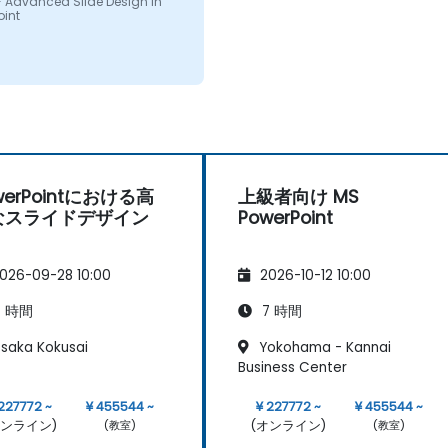
Advanced Slide Design in
oint
werPointにおける高
上級者向け MS
なスライドデザイン
PowerPoint
026-09-28 10:00
2026-10-12 10:00
 時間
7 時間
saka Kokusai
Yokohama - Kannai
Business Center
227772 ~
¥ 455544 ~
¥ 227772 ~
¥ 455544 ~
オンライン)
(オンライン)
(教室)
(教室)