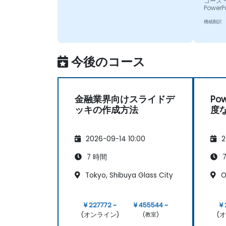
コース - 
PowerP
機械翻訳
今後のコース
金融業界向けスライドデ
Po
ッキの作成方法
度
2026-09-14 10:00
2
7 時間
7
Tokyo, Shibuya Glass City
O
¥ 227772 ~
¥ 455544 ~
¥ 
(オンライン)
(
(教室)