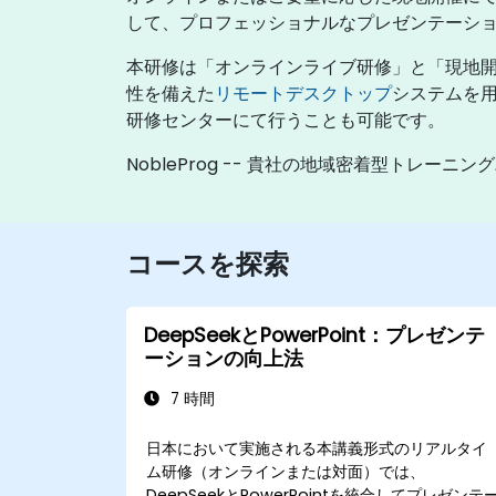
して、プロフェッショナルなプレゼンテーシ
本研修は「オンラインライブ研修」と「現地開
性を備えた
リモートデスクトップ
システムを用
研修センターにて行うことも可能です。
NobleProg -- 貴社の地域密着型トレーニ
コースを探索
DeepSeekとPowerPoint：プレゼンテ
ーションの向上法
7 時間
日本において実施される本講義形式のリアルタイ
ム研修（オンラインまたは対面）では、
DeepSeekとPowerPointを統合してプレゼンテ