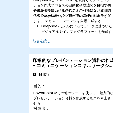
ション作成プロセスの自動化や最適化を目指す初
心者から中級レベルのビジネスパーソン、教育関
研修終了後には、以下のことが可能になります：
係者、マーケティング担当者の皆様が対象となり
DeepSeekを利用してPowerPointスライド
ます。
にテキストコンテンツを自動生成する
DeepSeekモデルによってデータに基づいた
ビジュアルやインフォグラフィックを作成す
る
続きを読む...
AIを用いて長文レポートを要約し、プレゼン
用スライドとして活用する
PowerPointとDeepSeekを連携させ、迅速
かつ動的なプレゼンテーション環境を整える
印象的なプレゼンテーション資料の作
- コミュニケーションスキルワークシ
ップ
14 時間
目的：
PowerPointやその他のツールを使って、魅力的
プレゼンテーション資料を作成する能力を向上さ
せる
対象者：