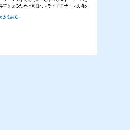
昇華させるための高度なスライドデザイン技術を
紹介します。本講座では、スライド構成の基本原
続きを読む...
則やチャート・インフォグラフィックの作成方
法、画像編集のテクニックに加え、コンテンツを
視覚的に配置するスキル、重要な情報を際立たせ
る手法、そして作業環境のカスタマイズ術も習得
できます。受講者は、見やすく説得力のあるスラ
イドを作成し、効果的な公的発表技術を用いて自
信を持ってプレゼンテーションを行うための実践
的ノウハウを身につけることでしょう。