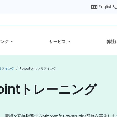
English
ィング
サービス
弊社
e フリアイング
PowerPoint フリアイング
ointトレーニング
師が直接指導するMicrosoft PowerPoint研修を実