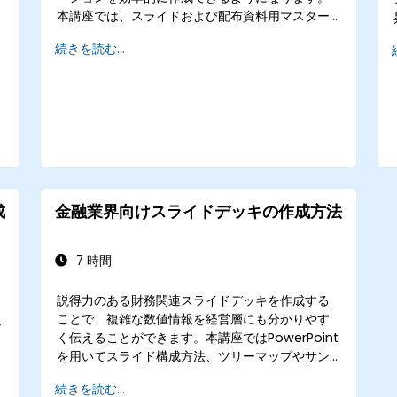
本講座では、スライドおよび配布資料用マスター
のカスタマイズやテンプレート制作、ビジュアル
続きを読む...
的なプロセス図解向けSmartArtの活用方法、さら
にはExcelと連携したリアルタイム更新が可能なデ
ータダッシュボードやグラフ作成技術までを詳し
く解説します。Office TimelineやPoll
Everywhereといったアドインを用いた高度なワー
クフローも紹介し、複雑なプレゼン資料の制作ス
ピード向上やレビュー工程の効率化を通じて、ビ
ジネス現場で大きなインパクトを与えるプレゼン
テーションの作り方を習得していきます。
成
金融業界向けスライドデッキの作成方法
ョ
7 時間
説得力のある財務関連スライドデッキを作成する
ことで、複雑な数値情報を経営層にも分かりやす
な
く伝えることができます。本講座ではPowerPoint
を用いてスライド構成方法、ツリーマップやサン
バースト図表の活用術、予算計画表のレイアウ
続きを読む...
ト、そして重要な財務指標を明確に示すシンプル