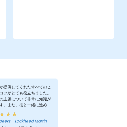
なレポートテーブルの作り方など、さまざまなデ
ザイン戦略について解説します。さらにExcelとの
連携手法を学ぶことで動的なデータの取り込みや
重要数値の強調表現が可能になり、信頼性の高い
財務情報のプレゼンテーションスキルも身につき
ます。
が提供してくれたすべてのヒ
コツがとても役立ちました。
の主題について非常に知識が
す。また、彼と一緒に進める
ても簡単でした。
ara Speers - Lockheed Martin