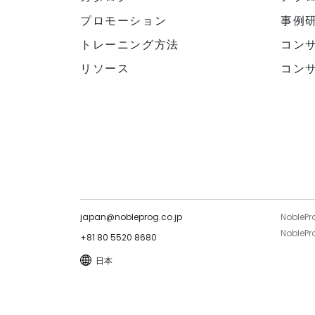
プロモーション
事例
トレーニング方法
コン
リソース
コン
japan@nobleprog.co.jp
NoblePr
NoblePro
+81 80 5520 8680
日本