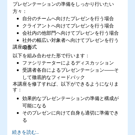
プレゼンテーションの準備をしっかり行いたい
方々：
自分のチームへ向けたプレゼンを行う場合
クライアントへ向けてプレゼンを行う場合
会社内の他部門へ向けてプレゼンを行う場合
社外の幅広い対象者へ向けてプレゼンを行う
講座の形式
場合
以下を組み合わせた形で行います：
ファシリテーターによるディスカッション
受講者各自によるプレゼンテーション――そ
して徹底的なフィードバック
本講座を修了すれば、以下ができるようになりま
す：
効果的なプレゼンテーションの準備と構成が
可能になる
そのプレゼンに向けて自身も適切に準備でき
る
自信を持ってプレゼンテーションを実施でき
続きを読む...
る