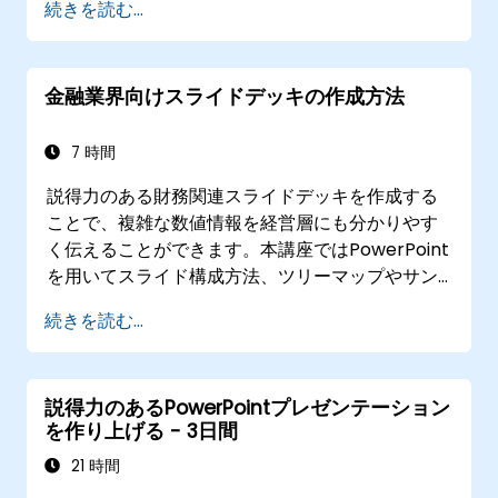
続きを読む...
願う医療専門家や臨床教育担当者向けの講座で
す。
金融業界向けスライドデッキの作成方法
7 時間
説得力のある財務関連スライドデッキを作成する
ことで、複雑な数値情報を経営層にも分かりやす
く伝えることができます。本講座ではPowerPoint
を用いてスライド構成方法、ツリーマップやサン
バースト図表の活用術、予算計画表のレイアウ
続きを読む...
ト、そして重要な財務指標を明確に示すシンプル
なレポートテーブルの作り方など、さまざまなデ
ザイン戦略について解説します。さらにExcelとの
説得力のあるPowerPointプレゼンテーション
連携手法を学ぶことで動的なデータの取り込みや
を作り上げる - 3日間
重要数値の強調表現が可能になり、信頼性の高い
財務情報のプレゼンテーションスキルも身につき
21 時間
ます。