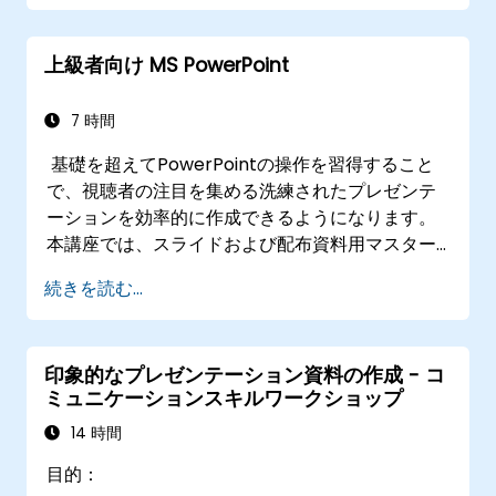
とした締めくくり方まで習得できます。また、会
議での講演者やチームリーダー向けに、不安を和
上級者向け MS PowerPoint
らげる方法、会場の雰囲気を見極める術、持続的
なエネルギーの維持法はもちろん、プレゼン後の
フォローアップ手法もお教えします。これによ
7 時間
り、プロフェッショナルなコミュニケーション能
基礎を超えてPowerPointの操作を習得すること
力が着実に養われることでしょう。
で、視聴者の注目を集める洗練されたプレゼンテ
ーションを効率的に作成できるようになります。
本講座では、スライドおよび配布資料用マスター
のカスタマイズやテンプレート制作、ビジュアル
続きを読む...
的なプロセス図解向けSmartArtの活用方法、さら
にはExcelと連携したリアルタイム更新が可能なデ
ータダッシュボードやグラフ作成技術までを詳し
印象的なプレゼンテーション資料の作成 - コ
く解説します。Office TimelineやPoll
ミュニケーションスキルワークショップ
Everywhereといったアドインを用いた高度なワ
ークフローも紹介し、複雑なプレゼン資料の制作
14 時間
スピード向上やレビュー工程の効率化を通じて、
目的：
ビジネス現場で大きなインパクトを与えるプレゼ