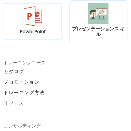
になる。
個人や仕事において、公開スピーキ
ング能力がいかに重要かという意識
も高まるだろう。
詳細情報：
プレゼンテーションス キ
PowerPoint
ル
対象人数：15名～20名程度
1日あたりの研修時間：7時間＋昼休み1時
間
使用施設・環境：教室およびプレゼンテ
トレーニングコース
ーション用設備
指導方法：
カタログ
講師による直接指導
プロモーション
ロールプレイングの実践
個性や自信を育むためのゲーム形式の演
トレーニング方法
習
リソース
実際に公の場で発表を行い、スキルを試
す機会も用意される。
必要な機器および資材：
コンサルティング
プロジェクター