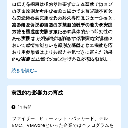
に伝える能力は極めて重要です。本研修では、プ
ローチを採用しており、まずコミュニケーション
ロフェッショナルなコミュニケーションに不可欠
の基本原則から学び始め、続いて人前で話すこと
な二つの要素、すなわち対人コミュニケーション
への恐怖心を克服するための専門モジュールへと
力の向上と説得力あるプレゼンテーションの実践
進みます。その後では、魅力的なプレゼンテーシ
本研修を修了すれば、参加者は以下の能力を身に
方法を重点的に取り扱います。
ョンを構成し実践するための具体的かつ即効性の
つけることができます：
あるテクニックが紹介されます。学習の全過程に
実践
より明確で共感的かつ客観的な対人コミ
おいて感情知能という原則が基盤として機能して
ュニケーションを行うためのテクニックを応
おり、参加者はより共感力や気づきに富んだ効果
用できる。
的なコミュニケーションを行えるようになりま
実施
公の場でのスピーチへの不安を軽減し、
す。
自信に満ちた態度を示すための有効な戦略を
続きを読む...
使いこなせる。
構成
インパクトのあるプレゼンテーション
を、分かりやすい導入部・論理的な展開・印
実践的な影響力の育成
象に残る結論で組み立てられる。
発表
効果的なボディランゲージや声の抑揚を
用いて、聴衆を惹きつけるプレゼンテーショ
14 時間
ンを行える。
ファイザー、ヒューレット・パッカード、デル
理解
感情知能の核心原則を把握し、それらを
EMC、VMwareといった企業では本プログラムを
活用してより強固な職場関係を築くことがで