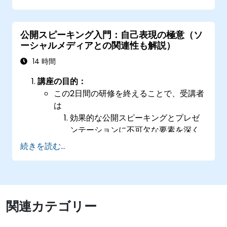
聴衆の関心を引きつけるために使用すべき
様々な視覚的補助資料を活用できる
公開スピーキング入門：自己表現の極意（ソ
プレゼン中に出会うさまざまなタイプの人々
ーシャルメディアとの関連性も解説）
に対応できる
14 時間
講座の目的：
この2日間の研修を終えることで、受講者
は
効果的な公開スピーキングとプレゼ
ンテーションに不可欠な要素を深く
理解できるようになる。
続きを読む...
さまざまな規模・層の聴衆に対し
て、考えや意見を巧みに伝えるため
の高度なスキルを身につけることが
できる。
学んだ内容を実践し、自信と影響
関連カテゴリー
力、説得力を向上させることも可能