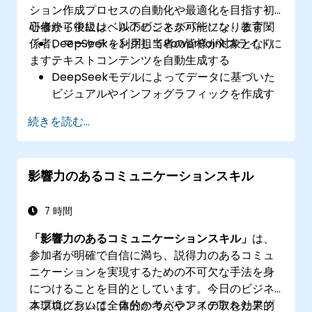
ション作成プロセスの自動化や最適化を目指す初
心者から中級レベルのビジネスパーソン、教育関
研修終了後には、以下のことが可能になります：
係者、マーケティング担当者の皆様が対象となり
DeepSeekを利用してPowerPointスライドに
ます。
テキストコンテンツを自動生成する
DeepSeekモデルによってデータに基づいた
ビジュアルやインフォグラフィックを作成す
る
続きを読む...
AIを用いて長文レポートを要約し、プレゼン
用スライドとして活用する
PowerPointとDeepSeekを連携させ、迅速か
影響力のあるコミュニケーションスキル
つ動的なプレゼンテーション環境を整える
7 時間
「影響力のあるコミュニケーションスキル」
は、
参加者が明確で自信に満ち、説得力のあるコミュ
ニケーションを実現するための不可欠な手法を身
につけることを目的としています。今日のビジネ
ス環境において、自分の考えやアイデアを効果的
本プログラムは全体的かつバランスの取れたアプ