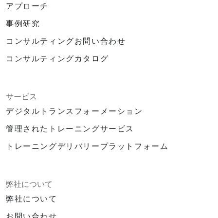
2日目のプレゼン用予備ノートパソコン
アプローチ
ホワイトボードと筆記用具
事例研究
受講者用筆記具類
音響機器およびラペルマイク
コンサルティングお問い合わせ
大型ブロック／レゴ素材
コンサルティングカタログ
アクティビティ用のチョコレートや景品
類
受講証明書／修了証
サービス
優秀な成績者向け賞品（3点用意）
デジタルトランスフォーメーション
管理されたトレーニングサービス
トレーニングデリバリープラットフォーム
弊社について
弊社について
お問い合わせ