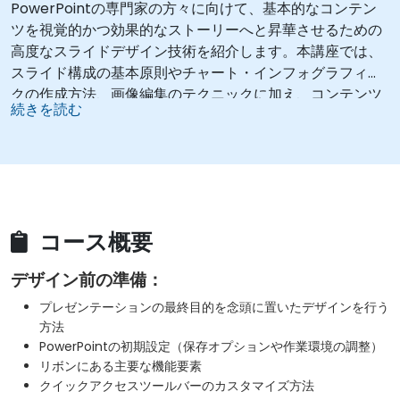
PowerPointの専門家の方々に向けて、基本的なコンテン
ツを視覚的かつ効果的なストーリーへと昇華させるための
高度なスライドデザイン技術を紹介します。本講座では、
スライド構成の基本原則やチャート・インフォグラフィッ
クの作成方法、画像編集のテクニックに加え、コンテンツ
続きを読む
を視覚的に配置するスキル、重要な情報を際立たせる手
法、そして作業環境のカスタマイズ術も習得できます。受
講者は、見やすく説得力のあるスライドを作成し、効果的
な公的発表技術を用いて自信を持ってプレゼンテーション
を行うための実践的ノウハウを身につけることでしょう。
コース概要
デザイン前の準備：
プレゼンテーションの最終目的を念頭に置いたデザインを行う
方法
PowerPointの初期設定（保存オプションや作業環境の調整）
リボンにある主要な機能要素
クイックアクセスツールバーのカスタマイズ方法