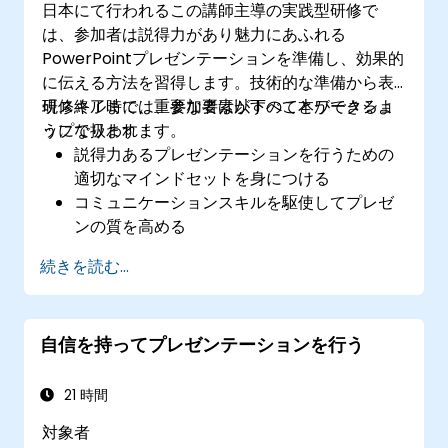
日本にて行われるこの講師主導の実践型研修で
は、参加者は説得力があり魅力にあふれる
PowerPointプレゼンテーションを準備し、効果的
に伝える方法を習得します。技術的な準備から表
現スキルまで、重要な要素がすべて本ワークショ
研修終了時には、参加者は以下のことができるよ
ップで扱われます。
うになります：
説得力あるプレゼンテーションを行うための
適切なマインドセットを身につける
コミュニケーションスキルを駆使してプレゼ
ンの質を高める
内容に合わせた効果的なPowerPointスライド
続きを読む...
を作成する
聴衆との信頼関係を築き、アイデアや提案
書、製品・サービスの販売につなげる
自信を持ってプレゼンテーションを行う
21 時間
対象者