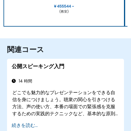
¥ 455544 ~
(教室)
関連コース
公開スピーキング入門
14 時間
どこでも魅力的なプレゼンテーションをできる自
信を身につけましょう。聴衆の関心を引きつける
方法、声の使い方、本番の場面での緊張感を克服
するための実践的テクニックなど、基本的な原則
を学びます。印象的な冒頭部分の作り方から説得
続きを読む...
力ある内容構成やスライドデザインのコツ、堂々