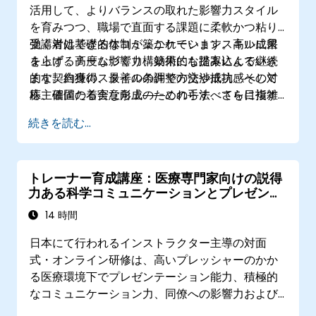
活用して、よりバランスの取れた影響力スタイル
きる。
を育みつつ、職場で直面する課題に柔軟かつ粘り
策定
コミュニケーション力やプレゼンテーシ
強く対処できる体制が築かれています。高い成果
受講者は基礎的なコミュニケーションスキルに留
ョン能力をさらに磨き上げていくための個人
を上げるチームづくり、効果的な提案による継続
まらず、高度な影響力構築術にも踏み込んでいき
用アクションプランを作成できる。
的な契約獲得、最善の条件での交渉成功、そして
ます。自身のスタイルの調整方法や抵抗感への対
株主価値の着実な向上――これらすべてを目指す
応、確固たる合意形成のための手法、さらに複雑
組織にとって本プログラムは、具体的な行動変容
な組織ネットワーク全体で協働効果を拡大する術
続きを読む...
と戦略的整合性をもたらし、確かな成果へとつな
などを習得していきます。
げるための強力なツールです。
トレーナー育成講座：医療専門家向けの説得
力ある科学コミュニケーションとプレゼンテ
ーション技術
14 時間
日本にて行われるインストラクター主導の対面
式・オンライン研修は、高いプレッシャーのかか
る医療環境下でプレゼンテーション能力、積極的
なコミュニケーション力、同僚への影響力および
科学的なストーリーテリング技能を強化したいと