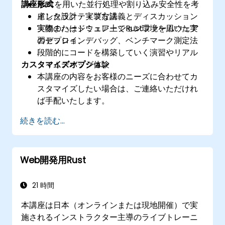
講座形式
Rustを用いた並行処理や割り込み安全性を考
慮した設計・実装方法
インタラクティブな講義とディスカッション
実際のハードウェア上でRustファームウェア
実物またはシミュレーション環境を用いた実
のデプロイ、デバッグ、ベンチマーク測定法
習セッション
段階的にコードを構築していく演習やリアル
カスタマイズオプション
タイムデバッグ体験
本講座の内容をお客様のニーズに合わせてカ
スタマイズしたい場合は、ご連絡いただけれ
ば手配いたします。
続きを読む...
Web開発用Rust
21 時間
本講座は日本（オンラインまたは現地開催）で実
施されるインストラクター主導のライブトレーニ