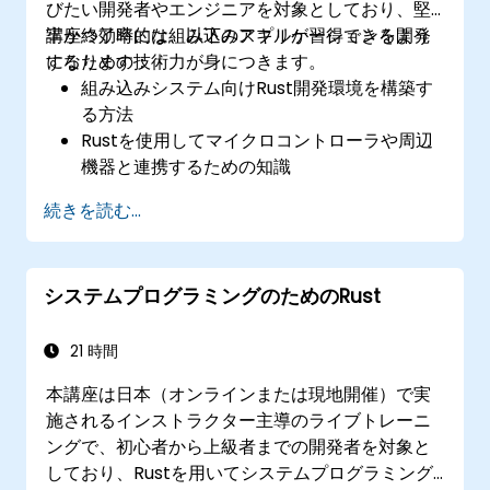
びたい開発者やエンジニアを対象としており、堅
牢かつ効率的な組み込みアプリケーションを開発
講座終了時には、以下のスキルが習得できるよう
するための技術力が身につきます。
になります：
組み込みシステム向けRust開発環境を構築す
る方法
Rustを使用してマイクロコントローラや周辺
機器と連携するための知識
リソースが限られた組み込みシステム向けに
続きを読む...
効率的かつ信頼性の高いコードを記述する方
法
組み込みアプリケーションにおける並行処理
システムプログラミングのためのRust
やリアルタイム要件への対応法
Rustを用いてハードウェアと通信し、低レベ
ルの抽象化機能を活用する方法
21 時間
組み込みシステムにおける電力管理や省エネ
本講座は日本（オンラインまたは現地開催）で実
最適化技術の実践法
施されるインストラクター主導のライブトレーニ
ングで、初心者から上級者までの開発者を対象と
しており、Rustを用いてシステムプログラミング