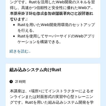
ングです。Rustを活用したWeb開発のスキルを習
得し、高速かつ信頼性と安全性に優れたWebアプ
リケーションを作成したい開発者向けに設計され
本講座終了時には、参加者は以下のことが可能に
ています。
なります：
Rustを用いたWeb開発用環境のセットアップ
を行える。
Rustを使用してサーバーサイドのWebアプリ
ケーションを構築できる。
RESTful APIの実装やHTTPリクエスト／レス
続きを読む...
ポンスの処理が可能になる。
データベースを利用し、Rustでの永続化処理
も行えるようになる。
組み込みシステム向けRust
Rustを用いてフロントエンドコンポーネント
を開発・操作できるようになる。
Rust製Webアプリケーションのパフォーマン
21 時間
ス最適化およびセキュリティ確保が行えるよ
本講座は、<場所>にてインストラクターによるオ
うになる。
ンラインまたは対面形式の実習中心型トレーニン
グです。Rustを用いた組み込みシステム開発を学