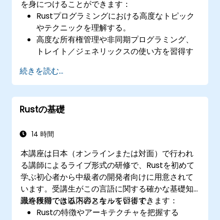
を身につけることができます：
Rustプログラミングにおける高度なトピック
やテクニックを理解する。
高度な所有権管理や非同期プログラミング、
トレイト／ジェネリックスの使い方を習得す
る。
続きを読む...
高度なエラーハンドリング手法やマクロ、パ
フォーマンス最適化についても熟知できる。
他言語との連携や unsafe Rust の利用方法、
Rustの基礎
そして先進的な並行処理の実装方法を身につ
ける。
Rustプログラムにおける複雑な問題のデバッ
14 時間
グや解決に向けた高度なトラブルシューティ
本講座は日本（オンラインまたは対面）で行われ
ング手法を適用できる。
る講師によるライブ形式の研修で、Rustを初めて
学ぶ初心者から中級者の開発者向けに用意されて
います。受講生がこの言語に関する確かな基礎知
識を獲得できる内容となっています。
最終段階では以下のスキルを習得できます：
Rustの特徴やアーキテクチャを把握する