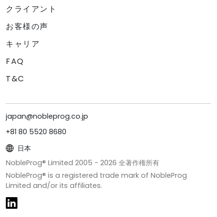
クライアント
お客様の声
キャリア
FAQ
T&C
japan@nobleprog.co.jp
+81 80 5520 8680
日本
NobleProg® Limited 2005 -
2026
全著作権所有
NobleProg® is a registered trade mark of NobleProg
Limited and/or its affiliates.