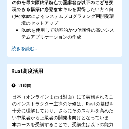
の力を最大限に活かし、堅牢なシステムアプリケ
トレーニング終了時点で受講者は以下のことを実
ーション構築に必要なスキルを習得したい方々向
現できるようになります：
けです。
Rustによるシステムプログラミング用開発環
境のセットアップ
Rustを使用して効率的かつ信頼性の高いシス
テムアプリケーションの作成
システム環境内でRustのメモリ管理モデルを
続きを読む...
理解し応用する
Rustを用いてCやC++などの低レベルコード
と連携させ、システム関連タスクを行う
Rust高度活用
システムプログラミング状況下においてRust
プログラムのデバッグや問題解決を効果的に
行う
21 時間
日本（オンラインまたは対面）にて実施されるこ
のインストラクター主導の研修は、Rustの基礎を
十分に理解しており、さらにそのスキルを高めた
い中級者から上級者の開発者向けとなっていま
す。
本コースを受講することで、受講生は以下の能力