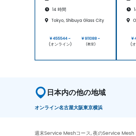
14 時間
1
Tokyo, Shibuya Glass City
O
¥ 455544 ~
¥ 911088 ~
¥ 
(オンライン)
(
(教室)
日本内の他の地域
オンライン
名古屋
大阪
東京
横浜
週末Service Meshコース, 夜のService Me