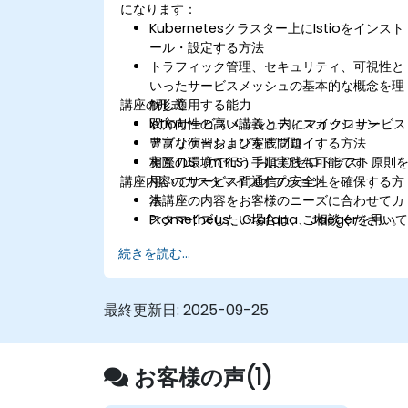
になります：
Kubernetesクラスター上にIstioをインスト
ール・設定する方法
トラフィック管理、セキュリティ、可視性と
いったサービスメッシュの基本的な概念を理
講座の形式
解し適用する能力
Istioサービスメッシュ内にマイクロサービス
双方向性の高い講義とディスカッション
アプリケーションをデプロイする方法
豊富な演習および実践問題
相互TLS（mTLS）およびゼロトラスト原則
実際の環境で行う手順実践も可能です
講座内容のカスタマイズオプション
用いてサービス間通信の安全性を確保する方
法
本講座の内容をお客様のニーズに合わせてカ
Prometheus、Grafana、Jaegerを用い
スタマイズしたい場合は、ご相談ください。
マイクロサービスの監視・追跡・トラブルシ
続きを読む...
ューティングを行う技術
­Calicoとの連携により高度なネットワーク
リシーやセキュリティを実現する方法
最終更新日:
2025-09-25
お客様の声(1)