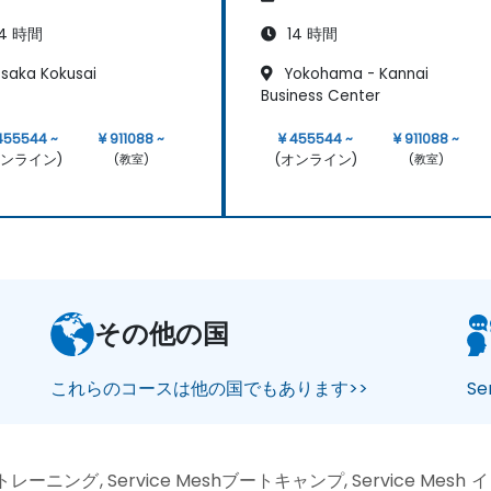
4 時間
14 時間
saka Kokusai
Yokohama - Kannai
Business Center
455544 ~
¥ 911088 ~
¥ 455544 ~
¥ 911088 ~
オンライン)
(オンライン)
(教室)
(教室)
その他の国
これらのコースは他の国でもあります>>
S
shトレーニング, Service Meshブートキャンプ, Service Me