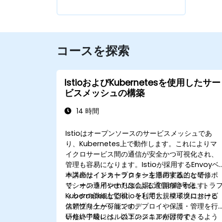
コースを探索
IstioおよびKubernetesを使用したサー
ビスメッシュの構築
14 時間
Istioはオープンソースのサービスメッシュであ
り、Kubernetes上で動作します。これによりマ
イクロサービス間の通信が安全かつ可視化され、
管理も容易になります。Istioが採用するEnvoyベ
ースのサイドカープロキシを活用することで、ポ
本講座はインストラクター主導の実践的な研修
リシーの適用やmTLSによる通信の暗号化、トラ
で、オンラインまたは会場にて開催されます。
ィックの詳細な監視、そして大規模環境における
Kubernetes上でIstioを利用し、マイクロサービ
信頼性向上が可能です。
スアプリケーションのデプロイや保護・管理を行
いたい中級レベルのエンジニア向けです。
研修終了時には、以下のスキルが習得できるよう