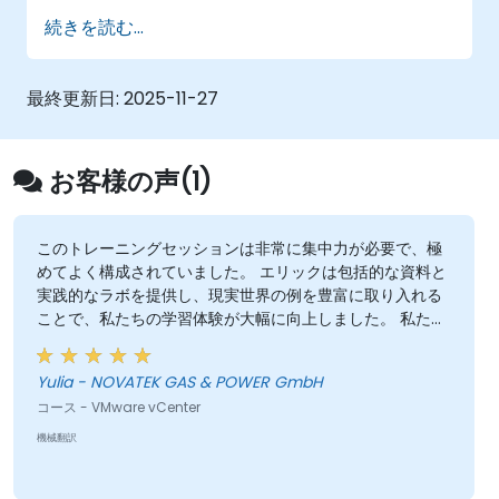
オープンソース仮想化環境におけるパフォー
続きを読む...
マンス最適化
最終更新日:
2025-11-27
お客様の声(1)
このトレーニングセッションは非常に集中力が必要で、極
めてよく構成されていました。 エリックは包括的な資料と
実践的なラボを提供し、現実世界の例を豊富に取り入れる
ことで、私たちの学習体験が大幅に向上しました。 私たち
は計画されたスケジュールに厳密に従い、興味に関係ない
セクションは効率的にスキップしました。 エリックは高い
Yulia - NOVATEK GAS & POWER GmbH
プロフェッショナリズムと広範な専門知識を示し、私たち
コース - VMware vCenter
の質問に対して十分かつ効果的に対応しました。 このよう
な貴重なトレーニングを組織していただき、誠にありがと
機械翻訳
うございました。