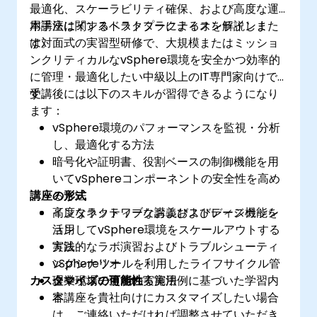
最適化、スケーラビリティ確保、および高度な運
用手法に関するベストプラクティスを解説しま
本講座はインストラクターによるオンラインまた
す。
は対面式の実習型研修で、大規模またはミッショ
ンクリティカルなvSphere環境を安全かつ効率的
に管理・最適化したい中級以上のIT専門家向けで
す。
受講後には以下のスキルが習得できるようになり
ます：
vSphere環境のパフォーマンスを監視・分析
し、最適化する方法
暗号化や証明書、役割ベースの制御機能を用
いてvSphereコンポーネントの安全性を高め
講座の形式
る方法
高度なネットワークおよびストレージ機能を
インタラクティブな講義およびディスカッシ
活用してvSphere環境をスケールアウトする
ョン
方法
実践的なラボ演習およびトラブルシューティ
vSphereツールを利用したライフサイクル管
ングシナリオ
カスタマイズの可能性
理やパッチ適用の実施法
企業現場で使われる実用例に基づいた学習内
容
本講座を貴社向けにカスタマイズしたい場合
は、ご連絡いただければ調整させていただき