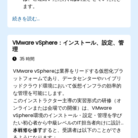
ます。
続きを読む...
VMware vSphere：インストール、設定、管
理
35 時間
VMware vSphereは業界をリードする仮想化プラ
ットフォームであり、データセンターやハイブリ
ッドクラウド環境において仮想インフラの効率的
な管理を可能にします。
このインストラクター主導の実習形式の研修（オ
ンラインまたは会場での開催）は、VMware
vSphere環境のインストール・設定・管理を学び
たい初心者から中級レベルのIT担当者向けに設計
されています。
本研修を修了すると、受講者は以下のことができ
るようになります：