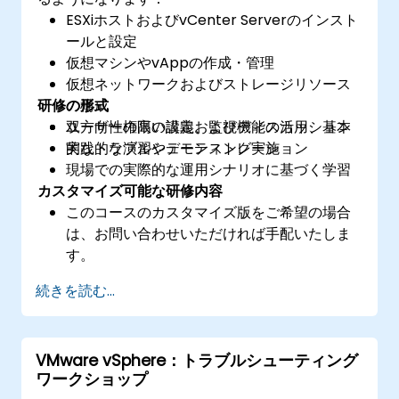
ESXiホストおよびvCenter Serverのインスト
ールと設定
仮想マシンやvAppの作成・管理
仮想ネットワークおよびストレージリソース
研修の形式
の構成
ユーザー権限の設定、監視機能の活用、基本
双方向性の高い講義およびディスカッション
的なトラブルシューティング実施
実践的な演習やデモンストレーション
現場での実際的な運用シナリオに基づく学習
カスタマイズ可能な研修内容
このコースのカスタマイズ版をご希望の場合
は、お問い合わせいただければ手配いたしま
す。
続きを読む...
VMware vSphere：トラブルシューティング
ワークショップ