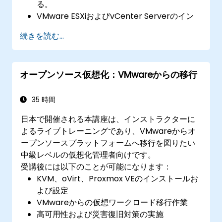
る。
VMware ESXiおよびvCenter Serverのイン
ストール、設定、管理が行える。
続きを読む...
高度なネットワークおよびストレージ環境の
設定を実装できる。
仮想マシンの作成、管理、移行が可能にな
オープンソース仮想化：VMwareからの移行
る。
仮想化環境における高可用性と障害復旧体制
の構築ができる。
35 時間
vSphere関連作業の自動化およびライフサイ
日本で開催される本講座は、インストラクターに
クル管理・アップグレードが行える。
よるライブトレーニングであり、VMwareからオ
一般的な問題のトラブルシューティングや最
ープンソースプラットフォームへ移行を図りたい
適な運用方法を実践できる。
中級レベルの仮想化管理者向けです。
受講後には以下のことが可能になります：
KVM、oVirt、Proxmox VEのインストールお
よび設定
VMwareからの仮想ワークロード移行作業
高可用性および災害復旧対策の実施