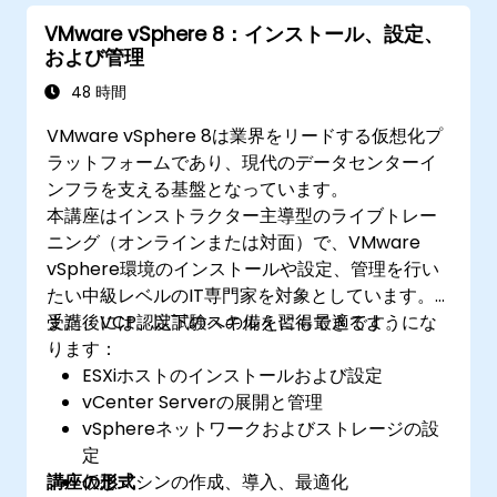
VMware vSphere 8：インストール、設定、
および管理
48 時間
VMware vSphere 8は業界をリードする仮想化プ
ラットフォームであり、現代のデータセンターイ
ンフラを支える基盤となっています。
本講座はインストラクター主導型のライブトレー
ニング（オンラインまたは対面）で、VMware
vSphere環境のインストールや設定、管理を行い
たい中級レベルのIT専門家を対象としています。
また、VCP認定試験への備えにも最適です。
受講後には、以下のスキルを習得できるようにな
ります：
ESXiホストのインストールおよび設定
vCenter Serverの展開と管理
vSphereネットワークおよびストレージの設
定
講座の形式
仮想マシンの作成、導入、最適化