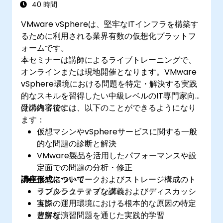
40 時間
VMware vSphereは、堅牢なITインフラを構築す
るために利用される業界有数の仮想化プラットフ
ォームです。
本セミナーは講師によるライブトレーニングで、
オンラインまたは現地開催となります。VMware
vSphere環境における問題を特定・解決する実践
的なスキルを習得したい中級レベルのIT専門家向
けの内容です。
受講終了後には、以下のことができるようになり
ます：
仮想マシンやvSphereサービスに関する一般
的な問題の診断と解決
VMware製品を活用したパフォーマンスや設
定面での問題の分析・修正
講座形式について
仮想ネットワークおよびストレージ構成のト
ラブルシューティング
インタラクティブな講義およびディスカッシ
実際の運用環境における根本的な原因の特定
ョン
と解析
豊富な演習問題を通じた実践的学習