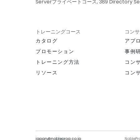
Serverプライベートコース, 389 Directory 
トレーニングコース
コンサ
カタログ
アプ
プロモーション
事例
トレーニング方法
コン
リソース
コン
japan@nobleprog.co.jp
NoblePr