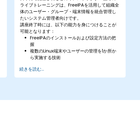
ライブトレーニングは、FreeIPAを活用して組織全
体のユーザー・グループ・端末情報を統合管理し
たいシステム管理者向けです。
講座終了時には、以下の能力を身につけることが
可能となります：
FreeIPAのインストールおよび設定方法の把
握
複数のLinux端末やユーザーの管理を1か所か
ら実施する技術
CLI、Web UI、RPCインターフェースを用い
続きを読む...
た権限設定手法
全システム・サービス・アプリケーションに
おけるシングルサインオン環境の構築
Windows Active Directoryとの連携方法
FreeIPAサーバーのバックアップ、レプリケ
ーションおよび移行手順