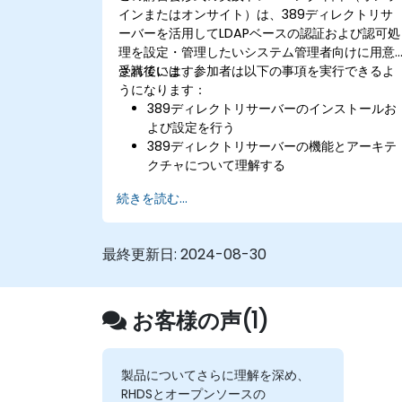
インまたはオンサイト）は、389ディレクトリサ
ーバーを活用してLDAPベースの認証および認可処
理を設定・管理したいシステム管理者向けに用意
されています。
受講後には、参加者は以下の事項を実行できるよ
うになります：
389ディレクトリサーバーのインストールお
よび設定を行う
389ディレクトリサーバーの機能とアーキテ
クチャについて理解する
WebコンソールやCLIを用いてディレクトリ
続きを読む...
サーバーを設定する方法を学ぶ
高可用性および負荷分散のためのレプリケー
ション設定・監視を行う
最終更新日:
2024-08-30
SSSDを利用してLDAP認証を効率化し、パフ
ォーマンス向上を図る
389ディレクトリサーバーとMicrosoft
お客様の声(1)
Active Directoryとの連携設定を行う
製品についてさらに理解を深め、
RHDSとオープンソースの