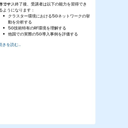
けです。
本コース終了後、受講者は以下の能力を習得でき
るようになります：
クラスター環境における5Gネットワークの挙
動を分析する
5G技術特有のRF環境を理解する
他国での実際の5G導入事例を評価する
5Gネットワークのカバレッジ能力およびその
続きを読む...
限界を評価する
技術的な観点から5Gネットワークの品質パラ
メータを解釈・分析する