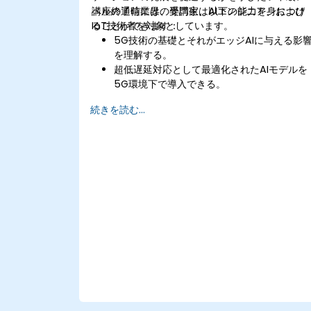
ベルの通信業界の専門家、AIエンジニア、および
講座終了時には、受講生は以下の能力を身につけ
IoT技術者を対象としています。
ることができます：
5G技術の基礎とそれがエッジAIに与える影
を理解する。
超低遅延対応として最適化されたAIモデルを
5G環境下で導入できる。
エッジAIおよび5G接続を用いたリアルタイ
続きを読む...
意思決定システムを実装できる。
エッジデバイス上で効率的な処理を行うため
に、AIワークロードを最適化できる。