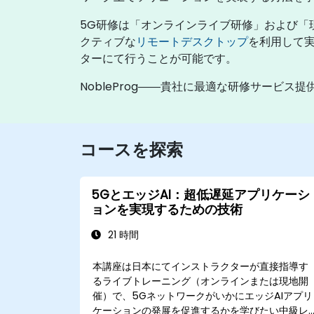
5G研修は「オンラインライブ研修」および「
クティブな
リモートデスクトップ
を利用して実
ターにて行うことが可能です。
NobleProg――貴社に最適な研修サービス提
コースを探索
5GとエッジAI：超低遅延アプリケーシ
ョンを実現するための技術
21 時間
本講座は日本にてインストラクターが直接指導す
るライブトレーニング（オンラインまたは現地開
催）で、5GネットワークがいかにエッジAIアプリ
ケーションの発展を促進するかを学びたい中級レ