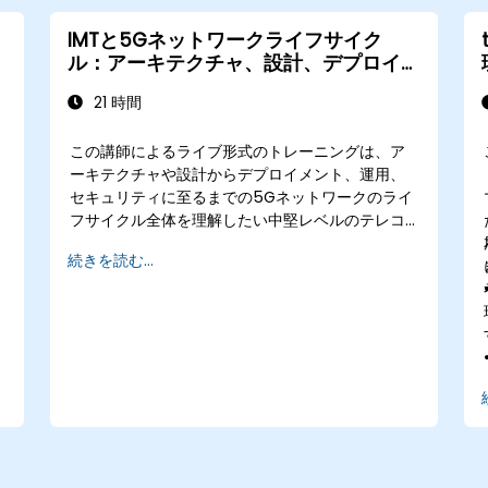
IMTと5Gネットワークライフサイク
ル：アーキテクチャ、設計、デプロイメ
ント、運用
21 時間
この講師によるライブ形式のトレーニングは、ア
ーキテクチャや設計からデプロイメント、運用、
セキュリティに至るまでの5Gネットワークのライ
フサイクル全体を理解したい中堅レベルのテレコ
ム専門家を対象としたもので、日本（オンライン
続きを読む...
またはオンサイト）で開催されます。