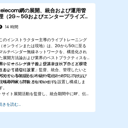
telecom網の展開、統合および運用管
理（2G～5Gおよびエンタープライズ
Wi-Fi）
14 時間
このインストラクター主導のライブトレーニング
（オンラインまたは現地）は、2Gから5Gに至る
マルチベンダー無線ネットワークを、構造化され
た展開方法論および業界のベストプラクティスを
用いてオペレーターおよびエンタープライズ環境
本トレーニング終了後、受講者は以下のことがで
において適切に設置、監督、統合、管理したいと
きるようになります：
考えている初級から中級の電信エンジニアおよび
• 2Gから5Gに至るマルチベンダーBTSシステム
現場専門家を対象としています。
（Huawei、ZTE、Ericsson）を設置し構成しま
す。
• サイト展開活動を監督し、統合期間中にRF、伝
送、電源、土木インフラ、コアネットワークの各
続きを読む...
チームと調整します。
• 電信サイトをATP（Acceptance Test
Procedure：納品検査手順）に備えて準備し、オ
ペレーターへの移行プロセスを管理します。