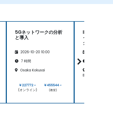
• 無線KPIを監視し、商用および技術的なレポート
構造内でのクラスターベースおよび地域ベースの
ネットワーク運用を管理します。
5Gネットワークの分析
IMTと5Gネ
と導入
イフサイクル
クチャ、設計
メント、運用
2026-10-20 10:00
2026-11-03 10:
7 時間
21 時間
Osaka Kokusai
Yokohama - K
Business Center
¥ 227772 ~
¥ 455544 ~
¥ 683316 ~
(オンライン)
(オンライン)
(教室)