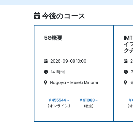
今後のコース
5G概要
IM
イ
ク
メ
2026-09-08 10:00
2
14 時間
2
Nagoya - Meieki Minami
東
¥ 455544 ~
¥ 911088 ~
¥
(オンライン)
(
(教室)