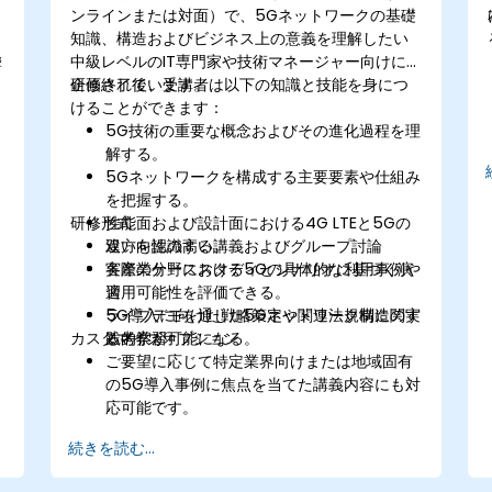
ンラインまたは対面）で、5Gネットワークの基礎
知識、構造およびビジネス上の意義を理解したい
中級レベルのIT専門家や技術マネージャー向けに
響
企画されています。
研修終了後、受講者は以下の知識と技能を身につ
けることができます：
5G技術の重要な概念およびその進化過程を理
解する。
ム
5Gネットワークを構成する主要要素や仕組み
を把握する。
研修形式
性能面および設計面における4G LTEと5Gの
違いを認識する。
双方向性の高い講義およびグループ討論
各産業分野における5Gの具体的な利用事例や
実際のケーススタディとシナリオに基づく演
適用可能性を評価できる。
習
5G導入に向けた戦略策定や関連法規制に関す
ライブデモを通じた5Gネットワーク構造の実
カスタマイズオプション
る考察が可能になる。
践的学習
ご要望に応じて特定業界向けまたは地域固有
の5G導入事例に焦点を当てた講義内容にも対
応可能です。
続きを読む...