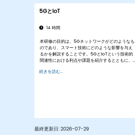
5GとIoT
14 時間
本研修の目的は、5Gネットワークがどのようなも
のであり、スマート技術にどのような影響を与え
るかを解説することです。5GとIoTという技術的
関連性における利点や課題を紹介するとともに、
当初からスマート社会の実現を見据って構築され
続きを読む...
たこのネットワークの今後の発展方向についても
お伝えします。
最終更新日:
2026-07-29