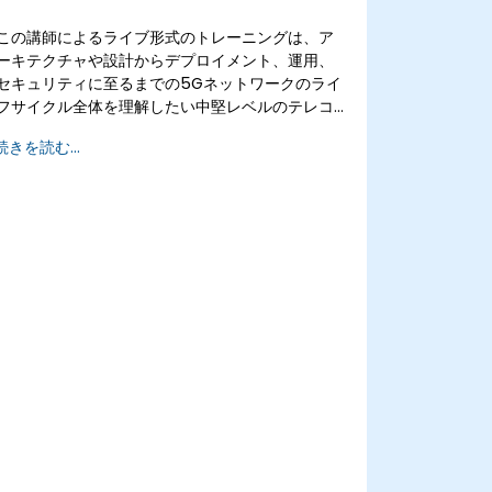
この講師によるライブ形式のトレーニングは、ア
ーキテクチャや設計からデプロイメント、運用、
セキュリティに至るまでの5Gネットワークのライ
フサイクル全体を理解したい中堅レベルのテレコ
ム専門家を対象としたもので、日本（オンライン
続きを読む...
またはオンサイト）で開催されます。