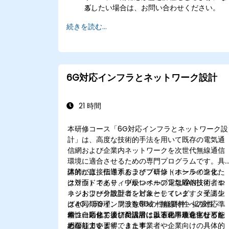
る。
ズしたい場合は、お問い合わせください。
続きを読む...
6G対応インフラとネットワーク設計
21 時間
本研修コース「6G対応インフラとネットワーク設
計」は、高度な技術的手法を用いて既存の電気通
信網および企業内ネットワークを次世代無線通信
環境に適合させるための専門プログラムです。具
体的には、伝送系およびフロントホールの進化、
講師が直接指導するライブ研修（オンラインまた
クラウドネイティブかつオープンなRAN技術、エ
は対面）であり、中級レベルの電気通信技術者や
ッジおよび分散型コンピューティング、タイミン
ネットワーク設計者を対象としています。受講生
グと同期管理、周波数帯域・無線特性への対応準
は4G／5Gインフラを6Gの性能要件・拡張性・信
備、自動化およびAI活用による運用最適化などを
頼性に応じて適切に設計・最適化・進化させるた
本コース修了後、受講者は以下の事項を実行可能
網羅しています。また事業者や企業向けの具体的
めの能力を習得できます。
となります：