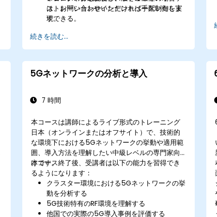
ストレーションやインテントベース制御を実
は、お問い合わせいただければ手配いたしま
現できる。
す。
共同シミュレーション・エミュレーション・
続きを読む...
デジタルツイン試験場を用いた検証および妥
当性確認のワークフローを設計できる。
5Gネットワークの分析と導入
7 時間
本コースは講師によるライブ形式のトレーニング
日本（オンラインまたはオフサイト）で、技術的
な環境下における5Gネットワークの挙動や適用範
囲、導入方法を理解したい中級レベルの専門家向
けです。
本コース終了後、受講者は以下の能力を習得でき
るようになります：
クラスター環境における5Gネットワークの挙
動を分析する
5G技術特有のRF環境を理解する
他国での実際の5G導入事例を評価する