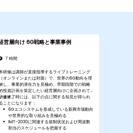
経営層向け 6G戦略と事業事例
7 時間
本研修は講師が直接指導するライブトレーニング
（オンラインまたは対面）で、世界の6G動向を理
解し、事業的潜在力を見極め、早期段階での戦略
的投資計画を策定したい経営層向けに企画されて
います。
研修終了時には、以下の点に関する知見が得られ
ることになります：
6Gエコシステムを形成している新興市場動向
や世界的な取り組みを見極める
IMT-2030に関連する規制状況および周波数
割当のスケジュールを把握する