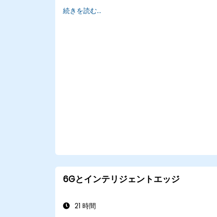
エッジAIおよび5G接続を用いたリアルタイ
続きを読む...
意思決定システムを実装できる。
エッジデバイス上で効率的な処理を行うため
に、AIワークロードを最適化できる。
6Gとインテリジェントエッジ
21 時間