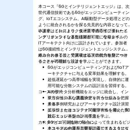
本コース『6Gとインテリジェントエッジ』は、次
世代通信技術である6Gがエッジコンピューティン
グ、IoTエコシステム、AI駆動型データ処理とどの
ように統合されるかを探る先見的な内容となって
います。これにより、低遅延で適応性に優れたイ
本講座はインストラクター主導のライブトレーニ
ンテリジェントな基盤構築が可能になります。
ング（オンラインまたは対面）で、中級レベルの
ITアーキテクト向けに設計されています。参加者
は6G接続性とインテリジェントエッジシステムが
組み合わさることで実現する次世代分散型アーキ
本コース修了後、受講者は以下の能力を身につけ
テクチャの理解・設計を学ぶことができます。
ることが可能になります：
6GがエッジコンピューティングおよびIoTア
ーキテクチャに与える変革効果を理解する。
超低遅延かつ高帯域幅を実現し、自律的に運
用可能な分散システムの設計法を習得する。
コースの形式
AIやデータ分析機能をエッジに統合し、イン
テリジェントな意思決定を行う仕組みを把握
双方向性の高い講義やディスカッション
する。
具体事例研究およびアーキテクチャ設計演習
拡張性・セキュリティ・耐障害性を備えた6
エッジまたはコンテナ関連ツールを用いた実
対応エッジ基盤の計画手法を学ぶ。
践シミュレーション（任意）
カスタマイズ可能なオプション
6Gとエッジ技術の融合によって生まれるビ
ネスモデルや運用形態を評価できるようにな
本コースの内容をご要望に応じてカスタマイ