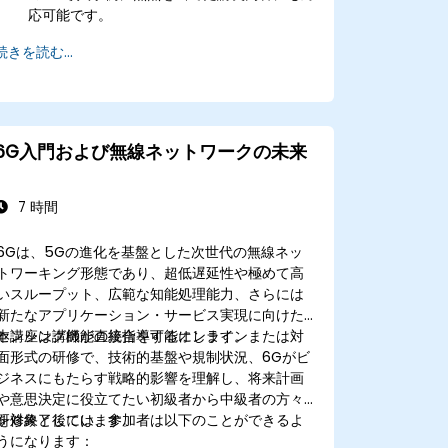
応可能です。
続きを読む...
6G入門および無線ネットワークの未来
7 時間
6Gは、5Gの進化を基盤とした次世代の無線ネッ
トワーキング形態であり、超低遅延性や極めて高
いスループット、広範な知能処理能力、さらには
新たなアプリケーション・サービス実現に向けた
センシング機能の統合を可能にします。
本講座は講師が直接指導するオンラインまたは対
面形式の研修で、技術的基盤や規制状況、6Gがビ
ジネスにもたらす戦略的影響を理解し、将来計画
や意思決定に役立てたい初級者から中級者の方々
を対象としています。
研修終了後には、参加者は以下のことができるよ
うになります：