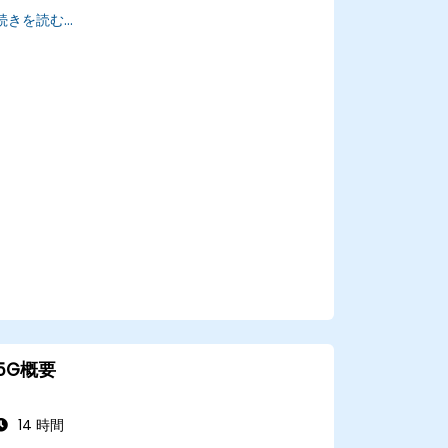
多様化し続けるベンダー環境や技術成熟度レ
続きを読む...
ベルを評価する
早期投資、研究パートナーシップ、実証プロ
ジェクトのためのロードマップを策定する
5G概要
14 時間