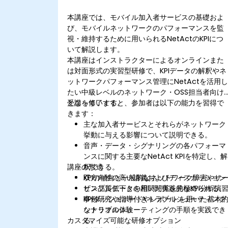
本講座では、モバイル加入者サービスの基礎およ
び、モバイルネットワークのパフォーマンスを監
視・維持するために用いられるNetActのKPIにつ
いて解説します。
本講座はインストラクターによるオンラインまた
は対面形式の実習型研修で、KPIデータの解釈やネ
ットワークパフォーマンス管理にNetActを活用
たい中級レベルのネットワーク・OSS担当者向け
となっています。
受講を修了すると、参加者は以下の能力を習得で
きます：
主な加入者サービスとそれらがネットワーク
挙動に与える影響について説明できる。
音声・データ・シグナリングの各パフォーマ
ンスに関する主要なNetAct KPIを特定し、解
講座の形式
釈できる。
KPIの傾向と一般的なネットワーク障害やサ
双方向性の高い講義およびディスカッション
ビス品質低下との相関関係を見極められる。
サンプルデータを用いた実践的なKPI分析演
KPIダッシュボードやレポートを用いた基本
事例研究や指導付きトラブルシューティング
なトラブルシューティングの手順を実践でき
シナリオの体験
カスタマイズ可能な研修オプション
る。