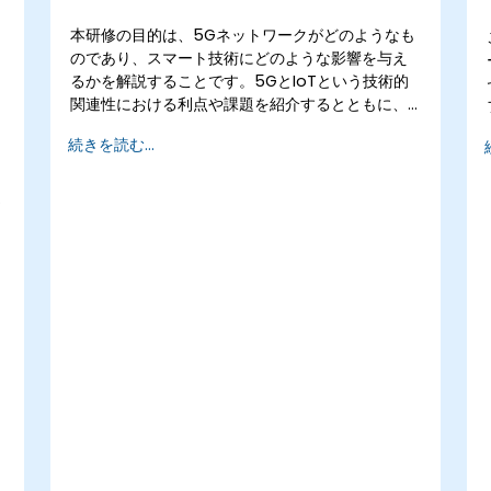
本研修の目的は、5Gネットワークがどのようなも
のであり、スマート技術にどのような影響を与え
るかを解説することです。5GとIoTという技術的
関連性における利点や課題を紹介するとともに、
当初からスマート社会の実現を見据って構築され
続きを読む...
たこのネットワークの今後の発展方向についても
お伝えします。
し
ー
習
的