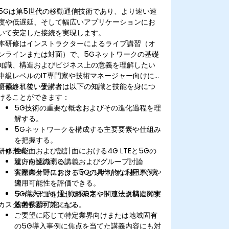
5Gは第5世代の移動通信技術であり、より速い速
度や低遅延、そして幅広いアプリケーションにお
いて安定した接続を実現します。
本研修はインストラクターによるライブ講習（オ
ンラインまたは対面）で、5Gネットワークの基礎
知識、構造およびビジネス上の意義を理解したい
中級レベルのIT専門家や技術マネージャー向けに
企画されています。
研修終了後、受講者は以下の知識と技能を身につ
けることができます：
5G技術の重要な概念およびその進化過程を理
解する。
5Gネットワークを構成する主要要素や仕組み
を把握する。
研修形式
性能面および設計面における4G LTEと5Gの
違いを認識する。
双方向性の高い講義およびグループ討論
各産業分野における5Gの具体的な利用事例や
実際のケーススタディとシナリオに基づく演
適用可能性を評価できる。
習
5G導入に向けた戦略策定や関連法規制に関す
ライブデモを通じた5Gネットワーク構造の実
カスタマイズオプション
る考察が可能になる。
践的学習
ご要望に応じて特定業界向けまたは地域固有
の5G導入事例に焦点を当てた講義内容にも対