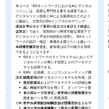
本コース『6GネットワークにおけるAIとデジタル
ツイン』は、高度な専門性を要する講座であり、
デジタルツイン技術とAIによる最適化がどのよう
に融合し、次世代の6Gインフラのモデリング・シ
ミュレーション・運用に役立つかを詳しく解説し
講師主導のライブトレーニング（オンラインまた
ます。
は対面）であり、現実的かつ再現可能な環境下で
デジタルツイン手法やAI技術を活用し、6Gネット
ワークの設計・検証・最適化を図りたい上級レベ
ルの専門家向けです。
本研修を修了すると、参加者は以下の能力を習得
できるようになります：
6Gネットワークのライフサイクルにおいてデ
ジタルツインが果たす役割とそのアーキテク
チャを説明できる。
RAN、伝送網、エッジコンピューティング構
講座形式について
成要素用のデジタルツインモデルを作成・設
定できる。
技術的講義およびアーキテクチャの詳細な解
AI／機械学習手法を用いて、ネットワーク要
説。
G
素の閉ループ最適化、異常検出、予知保全を
シミュレータ、ツインモデル、機械学習ツー
行える。
ルチェーンを用いた実践演習。
ジ
カスタマイズ可能な内容について
リアルタイムテレメトリー情報とシミュレー
ケーススタディの解説および実用的なミニプ
ションデータを統合し、モデル主導のオーケ
ロジェクト作成体験。
本コースのカスタマイズ版をご希望の場合