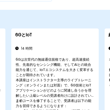
6GとIoT
14 時間
6Gは次世代の無線通信規格であり、超高速接続
性、先進的なセンシング機能、そしてAIとの統合
能力を通じて、IoTエコシステムを大きく変革する
ことが期待されています。
本講座はインストラクター主導のライブトレーニ
ング（オンラインまたは対面）で、6G技術とIoT
アプリケーションがどのように関連し合うかを理
響
解したい上級レベルの受講者向けに設計されてい
ます。
このコースを修了することで、受講者は以下の能
力を習得できるようになります：