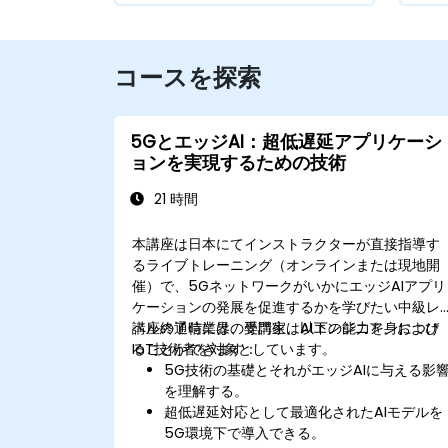
コースを探索
5GとエッジAI：超低遅延アプリケーシ
ョンを実現するための技術
21 時間
本講座は日本にてインストラクターが直接指導す
るライブトレーニング（オンラインまたは現地開
催）で、5GネットワークがいかにエッジAIアプリ
ケーションの発展を促進するかを学びたい中級レ
ベルの通信業界の専門家、AIエンジニア、および
講座終了時には、受講生は以下の能力を身につけ
IoT技術者を対象としています。
ることができます：
5G技術の基礎とそれがエッジAIに与える影
を理解する。
超低遅延対応として最適化されたAIモデルを
5G環境下で導入できる。