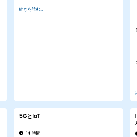
に
5Gネットワークのカバレッジ能力およびその
続きを読む...
限界を評価する
技術的な観点から5Gネットワークの品質パラ
メータを解釈・分析する
5GとIoT
14 時間