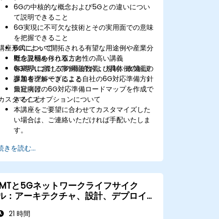
6Gの中核的な概念および5Gとの違いについ
て説明できること
6G実現に不可欠な技術とその実用面での意味
を把握できること
講座形式について
6Gによって開拓される有望な用途例や産業分
野を見極められること
概念説明を伴う双方向性の高い講義
6G導入に際しての周波数帯、規制、政策上の
各業界における事例紹介および具体例の解説
課題を理解できること
参加者グループによる自社の6G対応準備方針
自社向けの6G対応準備ロードマップを作成で
策定演習
カスタマイズオプションについて
きること
本講座をご要望に合わせてカスタマイズした
い場合は、ご連絡いただければ手配いたしま
す。
続きを読む...
IMTと5Gネットワークライフサイク
ル：アーキテクチャ、設計、デプロイメ
ント、運用
21 時間