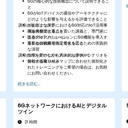
6Gの核心的な技術概念について説明できるこ
ム
と
6GがIoTデバイスの通信やアーキテクチャに
どのような影響を与えるかを評価できること
講座の形式について
さまざまな業界における6G対応のIoT活用事
例を考察できること
理論的側面に重点を置いた講義と、専門家に
既存のIoTソリューションに6G機能を導入す
よるディスカッション
るための戦略を策定できること
重要な技術原理の定着化を図るための実践的
な演習
講座のカスタマイズオプションについて
指導を受けながら具体的な事例やシナリオを
分析する取り組み
御社の技術ロードマップに合わせた個別化さ
れたトレーニングをご希望の場合は、お気軽
にお問い合わせください。
続きを読む...
6GネットワークにおけるAIとデジタル
ツイン
21 時間