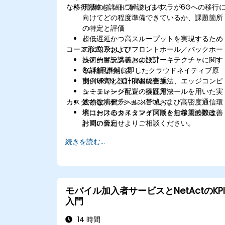
な移行戦略も詳細に解説します。
現状のネットワークインフラが6Gへの移行
向けてどの程度準備できているか、課題箇所
の特定と評価
超低遅延かつ高スループットを実現するため
コース形式について
の伝送系およびフロントホール／バックホー
ルアーキテクチャの設計
技術的解説講義およびアーキテクチャに関す
6G利用事例に即したクラウドネイティブ原
る詳細な検討会
則、vRAN／O-RAN統合手法、エッジコンピ
実例研究と設計演習の実施
ューティング配置の実践方法
シミュレーション・検証用ツールを用いた実
カスタマイズオプションについて
ミリ波・テラヘルツ帯域および高密度通信環
践的な演習
境におけるタイミング同期と無線周波数改善
本コースのカスタマイズ版をご希望の際は、
計画の策定
お問い合わせよりご相談ください。
性能保証および信頼性確認のための検査、妥
続きを読む...
当性評価、運用モニタリング手法の構築
ビジネス目標とリスク管理方針に即した段階
的移行計画および投資ロードマップの作成
モバイル加入者サービスとNetActのKPI
入門
14 時間