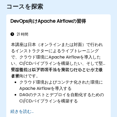
コースを探索
DevOps向けApache Airflowの習得
21 時間
本講座は日本（オンラインまたは対面）で行われ
るインストラクターによるライブトレーニング
で、クラウド環境にApache Airflowを導入した
い、CI/CDパイプラインを構築したい、そして堅
牢な監視・ログ管理手法を実装したいという上級
受講後には以下のスキルを身につけることができ
者層向けです。
ます：
クラウド環境およびコンテナ化された環境に
Apache Airflowを導入する
DAGのテストとデプロイを自動化するための
CI/CDパイプラインを構築する
システムの信頼性向上のために監視およびロ
続きを読む...
グ管理ツールを統合する