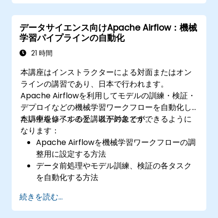
パフォーマンスおよびスケーラビリティ向上
のためにAirflow設定を最適化する
データサイエンス向けApache Airflow：機械
ワークフローや環境管理におけるセキュリテ
学習パイプラインの自動化
ィ対策を実践する
21 時間
本講座はインストラクターによる対面またはオン
ラインの講習であり、日本で行われます。
Apache Airflowを利用してモデルの訓練・検証・
デプロイなどの機械学習ワークフローを自動化し
たい中級レベルの受講者が対象です。
本講座を修了すると、以下のことができるように
なります：
Apache Airflowを機械学習ワークフローの調
整用に設定する方法
データ前処理やモデル訓練、検証の各タスク
を自動化する方法
Airflowと各種機械学習フレームワーク・ツー
続きを読む...
ルとの連携手法
自動化されたパイプラインを通じて機械学習