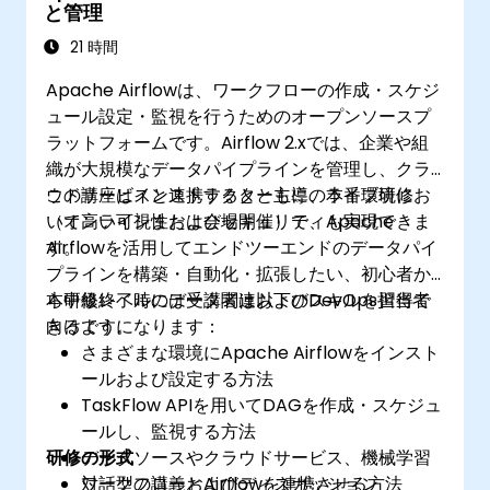
と管理
順
監視・ログ管理およびセキュリティに関する
21 時間
ベストプラクティスの実践方法
Apache Airflowは、ワークフローの作成・スケジ
ュール設定・監視を行うためのオープンソースプ
ラットフォームです。Airflow 2.xでは、企業や組
織が大規模なデータパイプラインを管理し、クラ
ウドサービスと連携するとともに、本番環境にお
この講座はインストラクター主導のライブ研修
いて高い可視性およびセキュリティも実現できま
（オンラインまたは会場開催）で、Apache
す。
Airflowを活用してエンドツーエンドのデータパイ
プラインを構築・自動化・拡張したい、初心者か
ら中級レベルのデータ関連およびDevOps担当者
本研修終了時には受講者は以下のスキルを習得で
向けです。
きるようになります：
さまざまな環境にApache Airflowをインスト
ールおよび設定する方法
TaskFlow APIを用いてDAGを作成・スケジュ
ールし、監視する方法
研修の形式
データソースやクラウドサービス、機械学習
ワークフローとAirflowを連携させる方法
対話型の講義およびディスカッション