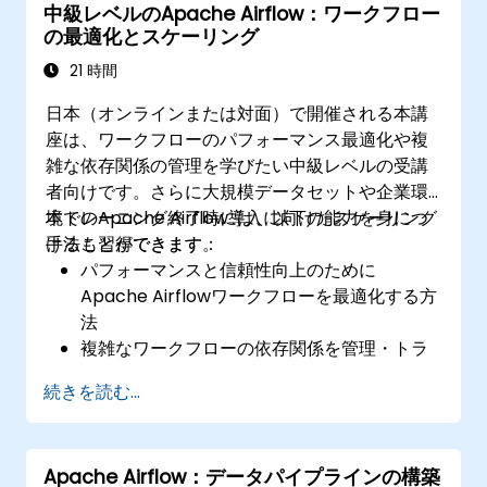
中級レベルのApache Airflow：ワークフロー
大規模なAirflow環境を管理するためのベスト
の最適化とスケーリング
プラクティス活用
21 時間
日本（オンラインまたは対面）で開催される本講
座は、ワークフローのパフォーマンス最適化や複
雑な依存関係の管理を学びたい中級レベルの受講
者向けです。さらに大規模データセットや企業環
境でのApache Airflow導入に向けたスケーリング
本トレーニング終了時には、以下の能力を身につ
手法も習得できます。
けることができます：
パフォーマンスと信頼性向上のために
Apache Airflowワークフローを最適化する方
法
複雑なワークフローの依存関係を管理・トラ
ブルシューティングする手法
続きを読む...
カスタムオペレーターやセンサーなど、高度
なAirflow機能の活用方法
大規模データ処理や分散システムに対応でき
Apache Airflow：データパイプラインの構築
るようApache Airflowをスケーリングする手