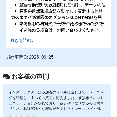
ETLパイプラインを適切に管理し、データの信
豊富な演習や実践課題
頼性を確保する方法
実際のラボ環境で手を動かして実装する体験
カスタマイズ対応のオプション
エグゼキュータやキュー、Kubernetesを用
いてAirflowのセキュリティとスケーラビリテ
本研修をご自身のニーズに合わせてカスタマ
ィを高める方法
イズしたい場合は、お問い合わせください。
本番環境での導入に際して可視化機能やベス
続きを読む...
トプラクティスを活用する方法
最終更新日:
2025-09-25
お客様の声(1)
インストラクターは参加者のレベルに合わせてトレーニン
グを調整し、すべての質問に応えました。彼は非常にコミ
ュニケーションが取れており、彼とやり取りするのは簡単
でした。私は実践的な演習が含まれたトレーニングの形式
を大変評価しました。全体的に、非常に魅力的でよく組織