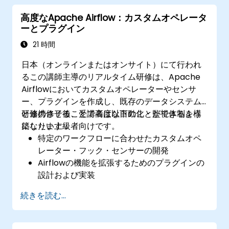
モデルをデプロイする方法
高度なApache Airflow：カスタムオペレータ
本番環境における機械学習ワークフローを監
ーとプラグイン
視・最適化する手法
21 時間
日本（オンラインまたはオンサイト）にて行われ
るこの講師主導のリアルタイム研修は、Apache
Airflowにおいてカスタムオペレーターやセンサ
ー、プラグインを作成し、既存のデータシステム
と連携させることで高度な自動化・監視体制を構
研修の修了後、受講者は以下のことができるよう
築したい上級者向けです。
になります：
特定のワークフローに合わせたカスタムオペ
レーター・フック・センサーの開発
Airflowの機能を拡張するためのプラグインの
設計および実装
Airflowのワークフローと外部システムやサー
続きを読む...
ビスの統合
高度なデバッグツールを用いたワークフロー
の最適化・監視