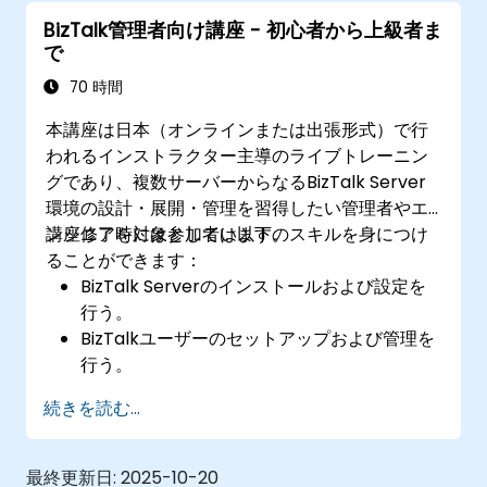
ビジネスルールの展開、監視、管理が可能に
BizTalk管理者向け講座 - 初心者から上級者ま
なる。
で
BizTalkアプリケーションの自動展開が行える
ようになる。
70 時間
ビジネス活動状況の追跡・監視・分析ができ
本講座は日本（オンラインまたは出張形式）で行
るようになる。
われるインストラクター主導のライブトレーニン
BizTalk Server用の高可用性および災害復旧
グであり、複数サーバーからなるBizTalk Server
計画を策定・実装可能になる。
環境の設計・展開・管理を習得したい管理者やエ
ンジニアを対象としています。
講座修了時には参加者は以下のスキルを身につけ
ることができます：
BizTalk Serverのインストールおよび設定を
行う。
BizTalkユーザーのセットアップおよび管理を
行う。
組織内におけるメッセージルーティングを構
続きを読む...
築・保護する。
外部パートナーとのEDIベースの統合設定を行
う。
最終更新日:
2025-10-20