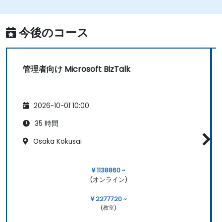
ビジネスルールの展開・監視・管理を行う。
BizTalkアプリケーションの自動的なデプロイ
を実現する。
今後のコース
ビジネス活動の追跡・監視・分析が行える。
BizTalk Serverにおける高可用性および災害
復旧対策を計画・実施できる。
管理者向け Microsoft BizTalk
BizTalk Serverおよびその環境のパフォーマ
ンスを最適化する。
ビジネス活動の監視を自動化できる。
2026-10-01 10:00
ランタイム例外のトラブルシューティングが
可能になる。
35 時間
BizTalkのテストを自動化する。
Osaka Kokusai
BizTalk環境の体系的なメンテナンス計画およ
び実施ができる。
¥ 1138860 ~
(オンライン)
¥ 2277720 ~
(教室)