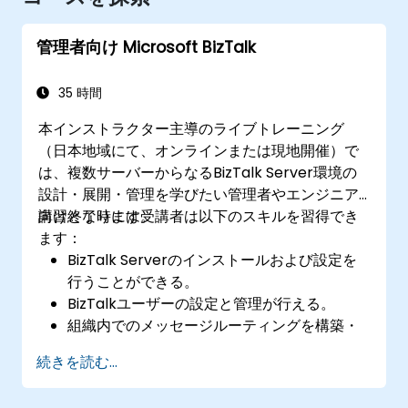
管理者向け Microsoft BizTalk
35 時間
本インストラクター主導のライブトレーニング
（日本地域にて、オンラインまたは現地開催）で
は、複数サーバーからなるBizTalk Server環境の
設計・展開・管理を学びたい管理者やエンジニア
向けとなります。
講習終了時には受講者は以下のスキルを習得でき
ます：
BizTalk Serverのインストールおよび設定を
行うことができる。
BizTalkユーザーの設定と管理が行える。
組織内でのメッセージルーティングを構築・
保護することができる。
続きを読む...
外部パートナーとのEDIベースの統合環境を構
成できる。