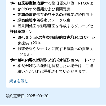
サービスの実施内容
各重要業務に対する復旧優先順位（RTOおよ
びRPO）の設定
キックオフ会議および範囲定義
業務の重要性マトリクスの作成と継続性向上
各業務責任者とのワークショップ
計画に関する提言
現実的な事例分析とデータ収集
因果関係図や影響度図を作成するグループセ
評価基準
ッション
BIAレポートの草案作成およびプレゼンテーシ
ワークショップへの積極的な参加およびデー
ョン
タ提供（20％）
影響分析やシナリオに関する議論への貢献度
（40％）
サービス内容のカスタマイズオプション
BIAレポート草案に対する検証・フィードバッ
ク（40％）
本サービスの範囲を調整したい場合は、ご連
絡いただければ手配させていただきます。
続きを読む...
最終更新日:
2025-09-20