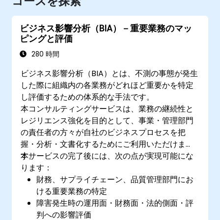
コースを探索
ビジネス影響分析（BIA）－重要業務のマッ
ピングと評価
280 時間
ビジネス影響分析（BIA）とは、不測の事態が発生
した際に組織内の各業務がどれほど重要かを特定
し評価するための体系的な手法です。
本コンサルティングサービスは、業務の継続性と
レジリエンス強化を目的として、事業・管理部門
の責任者の方々が自社のビジネスプロセスを把
握・分析・文書化するためにご利用いただけま
す。
本サービスの完了後には、次の点が実現可能にな
ります：
財務、サプライチェーン、品質管理部門にお
ける重要業務の特定
障害発生時の運用面・財務面・法的側面・評
判への影響評価