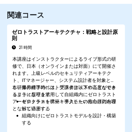
関連コース
ゼロトラストアーキテクチャ：戦略と設計原
則
21 時間
本講座はインストラクターによるライブ形式の研
修で、日本（オンラインまたは対面）にて開催さ
れます。上級レベルのセキュリティアーキテク
ト、ITマネージャー、システム設計者を対象と
し、業界標準のベストプラクティスや高度なセキ
本研修の終了時には、受講者は以下のことができ
ュリティ原理を活用して自組織内にゼロトラスト
るようになります：
アーキテクチャを構築・導入したい方向けの内容
ゼロトラストアーキテクチャの核心原則を理
となっています。
解し適用する
組織向けにゼロトラストモデルを設計・構築
する
セグメンテーション、IDおよびアクセス管理