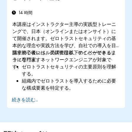
14 時間
本講座はインストラクター主導の実践型トレーニ
ングで、日本（オンラインまたはオンサイト）に
て開催されます。ゼロトラストセキュリティの基
本的な理念や実践方法を学び、自社での導入を目
指す初心者レベルのIT管理者、サイバーセキュリ
講座終了後には、受講生は以下のことができるよ
ティ専門家、ネットワークエンジニアが対象で
うになります：
す。
ゼロトラストセキュリティの主要原則を理解
する。
組織内でゼロトラストを導入するために必要
な構成要素を特定する。
ネットワークの分割や最小限の権限付与によ
続きを読む...
るアクセス制御を実装する。
現在利用しているセキュリティモデルを評価
し、ゼロトラストがどのように改善につなが
るか判断する。
データおよびリソースを効果的に保護するた