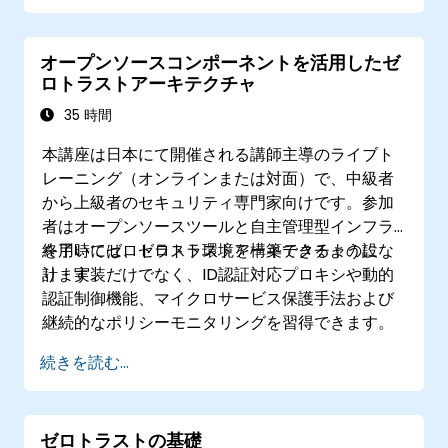
ソフトウェア定義型境界（SDP）技術を用い
てセキュリティ強化を図ること
オープンソースコンポーネントを活用したゼ
ゼロトラスト環境の維持・発展に向けた最適
ロトラストアーキテクチャ
な運用手法を適用すること
35 時間
本講座は日本にて開催される講師主導のライブト
レーニング（オンラインまたは対面）で、中級者
から上級者のセキュリティ専門家向けです。参加
者はオープンソースツールと自主管理型インフラ
を用いてゼロトラスト環境を構築できるようにな
終了時には、ゼロトラストアーキテクチャの設
ります。
計・実装だけでなく、ID認証対応プロキシや動的
認証制御機能、マイクロサービス保護手法および
継続的なポリシーモニタリングを習得できます。
続きを読む...
ゼロトラストの基礎