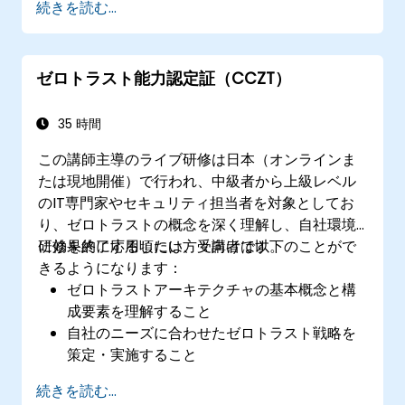
続きを読む...
（IAM）、最小限の権限ポリシーをゼロトラ
スト設計に活用する
本人確認・継続的監視・最小限の権限付与に
ゼロトラスト能力認定証（CCZT）
重点を置いたセキュリティ対策を実装する
従来型の境界防御モデルに伴うリスクを評価
し軽減させる
35 時間
この講師主導のライブ研修は日本（オンラインま
たは現地開催）で行われ、中級者から上級レベル
のIT専門家やセキュリティ担当者を対象としてお
り、ゼロトラストの概念を深く理解し、自社環境
に効果的に応用したい方々向けです。
研修を終了する頃には、受講者は以下のことがで
きるようになります：
ゼロトラストアーキテクチャの基本概念と構
成要素を理解すること
自社のニーズに合わせたゼロトラスト戦略を
策定・実施すること
ゼロトラストソリューションの導入計画と実
続きを読む...
行を行うこと