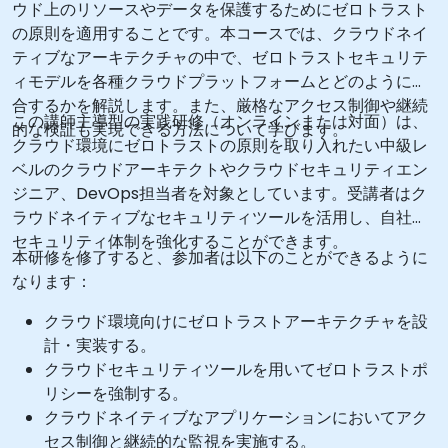
ウド上のリソースやデータを保護するためにゼロトラスト
の原則を適用することです。本コースでは、クラウドネイ
ティブなアーキテクチャの中で、ゼロトラストセキュリテ
ィモデルを各種クラウドプラットフォームとどのように統
合するかを解説します。また、厳格なアクセス制御や継続
この講師主導型の実践研修（オンラインまたは対面）は、
的な検証も実現できる方法について学びます。
クラウド環境にゼロトラストの原則を取り入れたい中級レ
ベルのクラウドアーキテクトやクラウドセキュリティエン
ジニア、DevOps担当者を対象としています。受講者はク
ラウドネイティブなセキュリティツールを活用し、自社の
セキュリティ体制を強化することができます。
本研修を修了すると、参加者は以下のことができるように
なります：
クラウド環境向けにゼロトラストアーキテクチャを設
計・実装する。
クラウドセキュリティツールを用いてゼロトラストポ
リシーを強制する。
クラウドネイティブなアプリケーションにおいてアク
セス制御と継続的な監視を実施する。