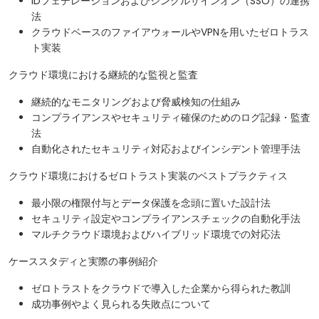
IDフェデレーションおよびシングルサインオン（SSO）の連携
法
クラウドベースのファイアウォールやVPNを用いたゼロトラス
ト実装
クラウド環境における継続的な監視と監査
継続的なモニタリングおよび脅威検知の仕組み
コンプライアンスやセキュリティ確保のためのログ記録・監査
法
自動化されたセキュリティ対応およびインシデント管理手法
クラウド環境におけるゼロトラスト実装のベストプラクティス
最小限の権限付与とデータ保護を念頭に置いた設計法
セキュリティ設定やコンプライアンスチェックの自動化手法
マルチクラウド環境およびハイブリッド環境での対応法
ケーススタディと実際の事例紹介
ゼロトラストをクラウドで導入した企業から得られた教訓
成功事例やよく見られる失敗点について