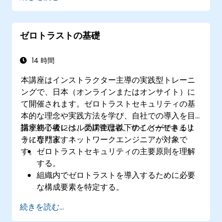
けるアクセス制御と継続的な監視を行う。
ID管理および認証システムをクラウドサービ
スと連携させる。
ゼロトラストの基礎
ゼロトラストの観点からクラウド環境の安全
性を評価する。
14 時間
本講座はインストラクター主導の実践型トレーニ
ングで、日本（オンラインまたはオンサイト）に
て開催されます。ゼロトラストセキュリティの基
本的な理念や実践方法を学び、自社での導入を目
指す初心者レベルのIT管理者、サイバーセキュリ
講座終了後には、受講生は以下のことができるよ
ティ専門家、ネットワークエンジニアが対象で
うになります：
す。
ゼロトラストセキュリティの主要原則を理解
する。
組織内でゼロトラストを導入するために必要
な構成要素を特定する。
ネットワークの分割や最小限の権限付与によ
続きを読む...
るアクセス制御を実装する。