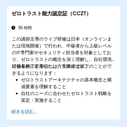
現在利用しているセキュリティモデルを評価
し、ゼロトラストがどのように改善につなが
ゼロトラスト能力認定証（CCZT）
るか判断する。
データおよびリソースを効果的に保護するた
めにゼロトラストの概念を適用する。
35 時間
この講師主導のライブ研修は日本（オンラインま
たは現地開催）で行われ、中級者から上級レベル
のIT専門家やセキュリティ担当者を対象としてお
り、ゼロトラストの概念を深く理解し、自社環境
に効果的に応用したい方々向けです。
研修を終了する頃には、受講者は以下のことがで
きるようになります：
ゼロトラストアーキテクチャの基本概念と構
成要素を理解すること
自社のニーズに合わせたゼロトラスト戦略を
策定・実施すること
ゼロトラストソリューションの導入計画と実
続きを読む...
行を行うこと
ソフトウェア定義型境界（SDP）技術を用い