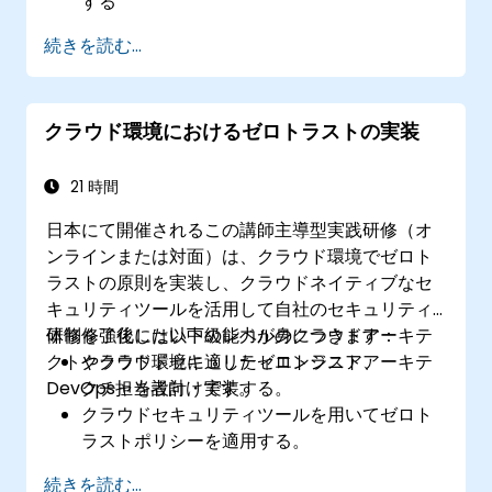
する
セグメンテーション、IDおよびアクセス管理
続きを読む...
（IAM）、最小限の権限ポリシーをゼロトラ
スト設計に活用する
本人確認・継続的監視・最小限の権限付与に
クラウド環境におけるゼロトラストの実装
重点を置いたセキュリティ対策を実装する
従来型の境界防御モデルに伴うリスクを評価
し軽減させる
21 時間
日本にて開催されるこの講師主導型実践研修（オ
ンラインまたは対面）は、クラウド環境でゼロト
ラストの原則を実装し、クラウドネイティブなセ
キュリティツールを活用して自社のセキュリティ
体制を強化したい中級レベルのクラウドアーキテ
研修修了後には以下の能力が身につきます：
クトやクラウドセキュリティエンジニア、
クラウド環境に適したゼロトラストアーキテ
DevOps担当者向けです。
クチャを設計・実装する。
クラウドセキュリティツールを用いてゼロト
ラストポリシーを適用する。
クラウドネイティブなアプリケーションにお
続きを読む...