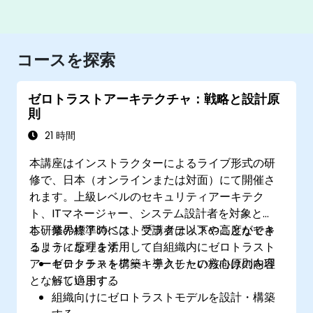
コースを探索
ゼロトラストアーキテクチャ：戦略と設計原
則
21 時間
本講座はインストラクターによるライブ形式の研
修で、日本（オンラインまたは対面）にて開催さ
れます。上級レベルのセキュリティアーキテク
ト、ITマネージャー、システム設計者を対象と
し、業界標準のベストプラクティスや高度なセキ
本研修の終了時には、受講者は以下のことができ
ュリティ原理を活用して自組織内にゼロトラスト
るようになります：
アーキテクチャを構築・導入したい方向けの内容
ゼロトラストアーキテクチャの核心原則を理
となっています。
解し適用する
組織向けにゼロトラストモデルを設計・構築