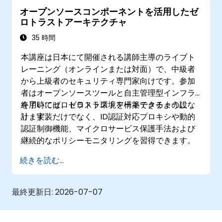
てセキュリティ強化を図ること
オープンソースコンポーネントを活用したゼ
ゼロトラスト環境の維持・発展に向けた最適
ロトラストアーキテクチャ
な運用手法を適用すること
35 時間
本講座は日本にて開催される講師主導のライブト
レーニング（オンラインまたは対面）で、中級者
から上級者のセキュリティ専門家向けです。参加
者はオープンソースツールと自主管理型インフラ
を用いてゼロトラスト環境を構築できるようにな
終了時には、ゼロトラストアーキテクチャの設
ります。
計・実装だけでなく、ID認証対応プロキシや動的
認証制御機能、マイクロサービス保護手法および
継続的なポリシーモニタリングを習得できます。
続きを読む...
最終更新日:
2026-07-07