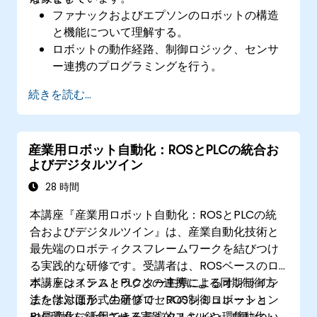
ファナックおよびエプソンのロボットの構造
と機能について理解する。
ロボットの動作経路、制御ロジック、センサ
ー連携のプログラミングを行う。
安全規則やトラブルシューティング手法を実
続きを読む...
践できる。
効率向上のためのロボットワークフローの最
適化が可能となる。
産業用ロボット自動化：ROSとPLCの統合お
よびデジタルツイン
28 時間
本講座『産業用ロボット自動化：ROSとPLCの統
合およびデジタルツイン』は、産業自動化技術と
最先端のロボティクスフレームワークを結びつけ
る実践的な研修です。受講者は、ROSベースのロ
ボットシステムとPLCとの連携による同期制御方
本講座はインストラクター主導によるオンライン
法を学ぶほか、生産プロセスのシミュレーション
または対面形式の研修で、ROS制御ロボットと
や最適化に活用できるデジタルツイン環境につい
PLC環境を結合させる実践的スキルや、自動化・