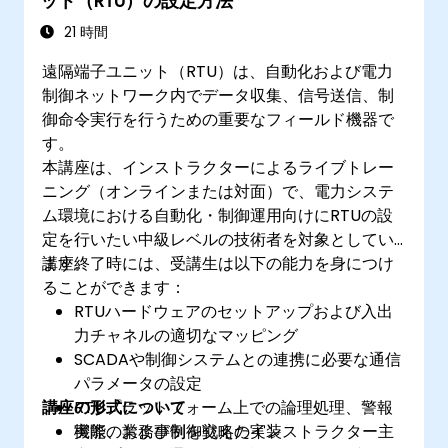
ット（RTU）の設定方法
21 時間
遠隔端子ユニット（RTU）は、自動化および電力
制御ネットワーク内でデータ収集、信号送信、制
御命令実行を行うための重要なフィールド機器で
す。
本講座は、インストラクターによるライブトレー
ニング（オンラインまたは対面）で、電力システ
ム環境における自動化・制御運用向けにRTUの設
定を行いたい中級レベルの技術者を対象としてい
ます。
講座終了時には、受講生は以下の能力を身につけ
ることができます：
RTUハードウェアのセットアップおよび入出
力チャネルの適切なマッピング
SCADAや制御システムとの連携に必要な通信
パラメータの設定
講座の形式について
RTUプラットフォーム上での論理処理、警報
機能、および制御戦略の実装
実際の業務事例を交えたインストラクター主