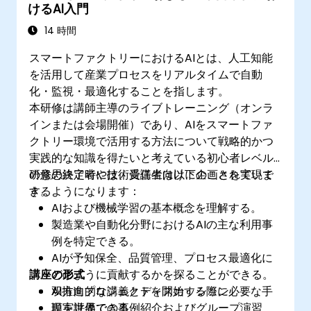
けるAI入門
ミング技術を示せる
14 時間
スマートファクトリーにおけるAIとは、人工知能
を活用して産業プロセスをリアルタイムで自動
化・監視・最適化することを指します。
本研修は講師主導のライブトレーニング（オンラ
インまたは会場開催）であり、AIをスマートファ
クトリー環境で活用する方法について戦略的かつ
実践的な知識を得たいと考えている初心者レベル
の意思決定者や技術責任者向けに企画されていま
研修の終了時には、受講生は以下のことを実現で
す。
きるようになります：
AIおよび機械学習の基本概念を理解する。
製造業や自動化分野におけるAIの主な利用事
例を特定できる。
AIが予知保全、品質管理、プロセス最適化に
講座の形式
どのように貢献するかを探ることができる。
AI推進プロジェクトを開始する際に必要な手
双方向的な講義とディスカッション
順を評価できる。
現実世界での事例紹介およびグループ演習