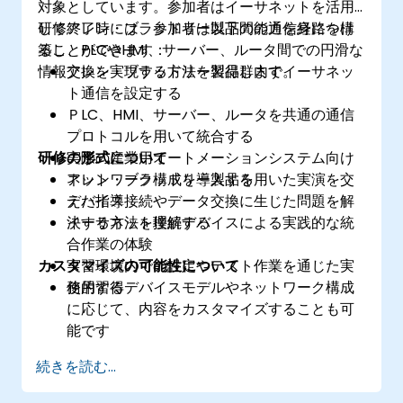
対象としています。参加者はイーサネットを活用
してアレン・ブラッドリー製品間の通信経路を構
研修終了時には、参加者は以下の能力を身につけ
築し、PLCやHMI、サーバー、ルータ間での円滑な
ることができます：
情報交換を実現する方法を習得します。
アレン・ブラッドリー製品群内でイーサネッ
ト通信を設定する
ＰLC、HMI、サーバー、ルータを共通の通信
プロトコルを用いて統合する
研修の形式について
実際の産業用オートメーションシステム向け
ネットワーク構成を導入する
アレン・ブラッドリー製品を用いた実演を交
デバイス接続やデータ交換に生じた問題を解
えた指導
決する方法を理解する
イーサネット接続デバイスによる実践的な統
合作業の体験
カスタマイズの可能性について
実習環境内での設定やテスト作業を通じた実
務的習得
使用するデバイスモデルやネットワーク構成
に応じて、内容をカスタマイズすることも可
能です
続きを読む...