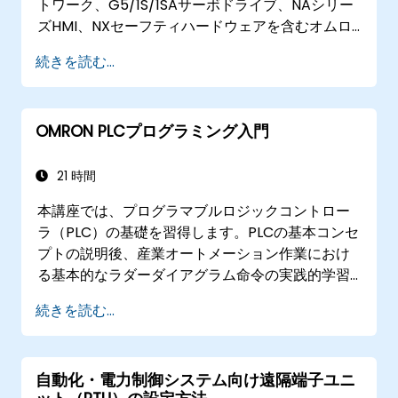
トワーク、G5/1S/1SAサーボドライブ、NAシリー
ズHMI、NXセーフティハードウェアを含むオムロ
ンSysmacシステムの設定・プログラミング・立
続きを読む...
ち上げを行いたい自動化エンジニアや制御システ
ム設計者向けに実施されます。
OMRON PLCプログラミング入門
21 時間
本講座では、プログラマブルロジックコントロー
ラ（PLC）の基礎を習得します。PLCの基本コンセ
プトの説明後、産業オートメーション作業におけ
る基本的なラダーダイアグラム命令の実践的学習
と演習を行います。対象者：電気専門技術者、機
続きを読む...
械エンジニア、産業オートメーションに関心のあ
るプログラマー
自動化・電力制御システム向け遠隔端子ユニ