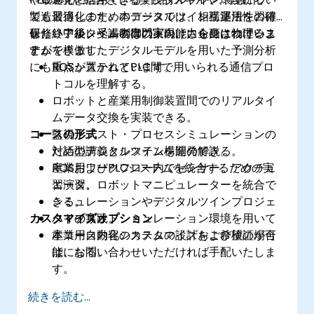
ても習得します。本コースでは、相互運用性の確
製造最適化のためのデジタルツイン構築法を習得
保、リアルタイム制御の実現、さらには物理シス
したい中級レベルの専門家向けに企画されていま
研修終了後、受講者は以下の能力を身につけるこ
テムを模倣したデジタルモデルを用いた予測分析
す。
とができます：
にも重点が置かれています。
ROSシステムとPLC間で用いられる通信プロ
トコルを理解する。
ロボットと産業用制御装置間でのリアルタイ
ムデータ交換を実装できる。
コースの形式
監視・テスト・プロセスシミュレーションの
ためのデジタルツインを開発できる。
対話型講義とシステム構造の解説。
産業用ワークフロー内でセンサー、アクチュ
ROSおよびPLCシステムを統合するための実
エータ、ロボットマニピュレーターを統合で
習演習。
きる。
シミュレーションやデジタルツインプロジェ
カスタマイズオプション
ハイブリッドシミュレーション環境を用いて
クトの実践。
産業用自動化システムの設計および検証が可
本コース内容のカスタマイズをご希望の場合
能になる。
は、お問い合わせいただければ手配いたしま
す。
続きを読む...