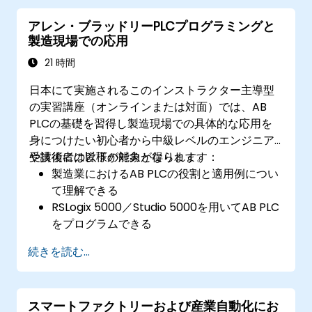
アレン・ブラッドリーPLCプログラミングと
製造現場での応用
21 時間
日本にて実施されるこのインストラクター主導型
の実習講座（オンラインまたは対面）では、AB
PLCの基礎を習得し製造現場での具体的な応用を
身につけたい初心者から中級レベルのエンジニア
や技術者の皆様が対象となります。
受講後には以下の能力が得られます：
製造業におけるAB PLCの役割と適用例につい
て理解できる
RSLogix 5000／Studio 5000を用いてAB PLC
をプログラムできる
PLCシステムでよく見られる問題のトラブル
続きを読む...
シューティングや保守作業が行える
製造工程向けにPLC制御システムの設計およ
び実装が可能になる
スマートファクトリーおよび産業自動化にお
実践的なプロジェクトを通じてPLCプログラ