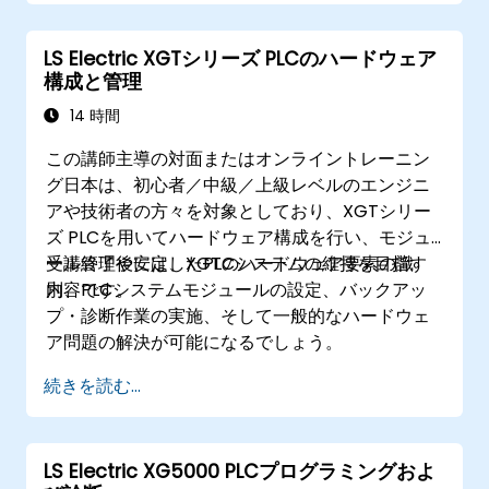
LS Electric XGTシリーズ PLCのハードウェア
構成と管理
14 時間
この講師主導の対面またはオンライントレーニン
グ日本は、初心者／中級／上級レベルのエンジニ
アや技術者の方々を対象としており、XGTシリー
ズ PLCを用いてハードウェア構成を行い、モジュ
ール管理や安定したPLCシステムの維持を目指す
受講終了後には、XGTのハードウェア要素の識
内容です。
別、PLCシステムモジュールの設定、バックアッ
プ・診断作業の実施、そして一般的なハードウェ
ア問題の解決が可能になるでしょう。
続きを読む...
LS Electric XG5000 PLCプログラミングおよ