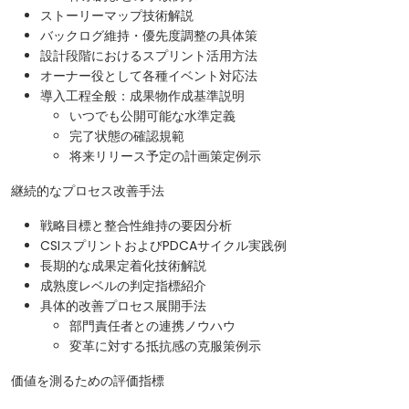
ストーリーマップ技術解説
バックログ維持・優先度調整の具体策
設計段階におけるスプリント活用方法
オーナー役として各種イベント対応法
導入工程全般：成果物作成基準説明
いつでも公開可能な水準定義
完了状態の確認規範
将来リリース予定の計画策定例示
継続的なプロセス改善手法
戦略目標と整合性維持の要因分析
CSIスプリントおよびPDCAサイクル実践例
長期的な成果定着化技術解説
成熟度レベルの判定指標紹介
具体的改善プロセス展開手法
部門責任者との連携ノウハウ
変革に対する抵抗感の克服策例示
価値を測るための評価指標