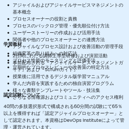
アジャイルおよびアジャイルサービスマネジメントの
基本概念
プロセスオーナーの役割と責務
プロセスのバックログ管理・優先順位付け方法
ユーザーストーリーの作成および活用手法
関係者や他のプロセスオーナーとの連携方法
学習教材
アジャイルなプロセス設計および改善活動の管理手段
組織変革の取り組みへの対応法
2日間にわたる講師主導型研修および演習活動
プロセス性能のモニタリングと評価手法
事前配布される『アジャイルサービスマネジメントガ
定期的なプロセスレビューや改善策の特定方法
イド』および『Scrumガイド』
授業後に活用できるデジタル版学習マニュアル
学んだ内容を実践するための独自演習プログラム
様々な書類テンプレートやツール・技法集
認定試験について
さらなる情報源およびコミュニティへのアクセス権利
40問の多肢選択形式で構成される60分間の試験にて65％
以上を獲得すれば「認定アジャイルプロセスオーナー」と
して認定されます。本資格はDevOps Instituteによって管
理・運営されています。