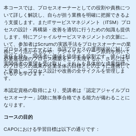
本コースでは、プロセスオーナーとしての役割や責務につ
いて詳しく解説し、自らが担う業務を明確に把握できるよ
う支援します。またITサービスマネジメント（ITSM）プロ
セスの設計・再構築・改善を適切に行うための知識も提供
します。特にアジャイルサービスマネジメントの文脈にお
いて、参加者はScrumの実践手法をプロセスオーナーの業
プロセスオーナーとは、当該プロセスの運用状況に対して
務にどう活かせるかや、アジャイル・リーン原則を用いて
責任を持ち、関係者に価値を提供する役割です。彼らは利
必要最低限のプロセス構築をどう実現するか、さらにはそ
害関係者の要望を受け取り、それらを具体的な成果指標へ
のプロセスの成果が企業全体の目標とどのように連携して
と変換し、プロセス設計や改善の全サイクルを管理しま
いるかも学びます。
す。
本認定資格の取得により、受講者は「認定アジャイルプロ
セスオーナー」試験に無事合格できる能力が備わることに
なります。
コースの目的
CAPOにおける学習目標は以下の通りです：