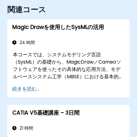
関連コース
Magic Drawを使用したSysMLの活用
24 時間
本コースでは、システムモデリング言語
（SysML）の基礎から、MagicDraw／Cameoソ
フトウェアを使ったその具体的な応用方法、モデ
ルベースシステム工学（MBSE）における基本的な
シミュレーション技術、そして同分野における最
続きを読む...
適な実践手法までを系統的に学ぶことを目的とし
ています。
CATIA V5基礎講座 – 3日間
21 時間