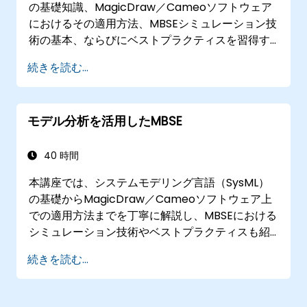
の基礎知識、MagicDraw／Cameoソフトウェア
におけるその適用方法、MBSEシミュレーション技
術の基本、ならびにベストプラクティスを習得す
ることを目的としています。MagicDraw／
続きを読む...
Cameoツール群におけるテンプレート作成やレポ
ート生成の手法はもちろん、マクロやスクリプト
がどのように機能しどのような場面で活用できる
モデル分析を活用したMBSE
かについても学びます。
40 時間
本講座では、システムモデリング言語（SysML）
の基礎からMagicDraw／Cameoソフトウェア上
での適用方法までを丁寧に解説し、MBSEにおける
シミュレーション技術やベストプラクティスも紹
介します。妥当性検証ルールやテストスイート、
続きを読む...
モデル指標といった概念の基本だけでなく、
MagicDraw／Cameoを用いたモデルクエリ作
成・活用に関する主要な仕組みも実践を通じて学