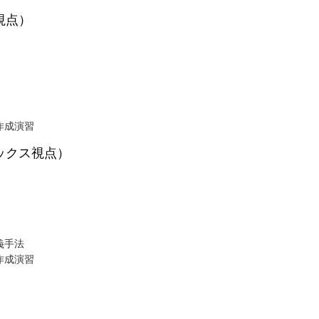
視点）
作成演習
ックス視点）
義手法
作成演習