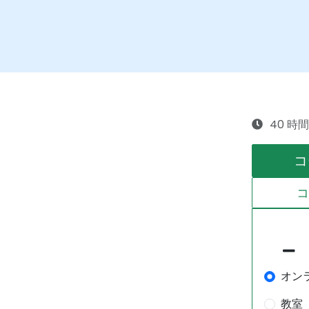
40 時間
コ
オン
教室