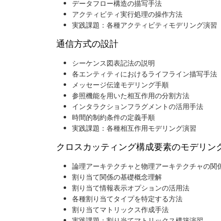
データフロー構造の描写手法
アクティビティ実行処理の操作方法
実践課題：各種アクティビティモデリング演習
通信方式の設計
シーケンス図表記法の説明
各エンティティにおけるライフライン描写手法
メッセージ伝達モデリング手順
参照機能を用いた相互作用の分割方法
インタラクションフラグメントの活用手法
時間的制約条件の定義手順
実践課題：各種相互作用モデリング演習
クロスカッティング構成要素のモデリン
論理アーキテクチャと物理アーキテクチャの関
割り当て関係の基礎概念理解
割り当て情報表示オプションの活用法
各種割り当てタイプを特定する方法
割り当てマトリックス作成手法
実践課題：割り当てマトリックス構築演習