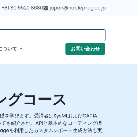
+81 80 5520 8680
japan@nobleprog.co.jp
について
お問い合わせ
ングコース
を学びます。受講者はSysMLおよびCATIA
ついても紹介され、APIと基本的なコーディング構
anguageを利用したカスタムレポート生成方法も実