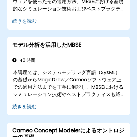
ウェアを使ったその適用方法、MBSEにおける基礎
的なシミュレーション技術およびベストプラクテ
ィスについて解説します。また、アーキテクチャ
続きを読む...
シミュレーションに関する背景知識の習得や
Simulation Toolkitプラグインの概要紹介、さまざ
まな種類の図面のシミュレーション手法、そして
モデル分析を活用したMBSE
複数の図形を連携させることでシステムアーキテ
クチャを自動化する方法なども学べます。
40 時間
本講座では、システムモデリング言語（SysML）
の基礎からMagicDraw／Cameoソフトウェア上
での適用方法までを丁寧に解説し、MBSEにおける
シミュレーション技術やベストプラクティスも紹
介します。妥当性検証ルールやテストスイート、
続きを読む...
モデル指標といった概念の基本だけでなく、
MagicDraw／Cameoを用いたモデルクエリ作
成・活用に関する主要な仕組みも実践を通じて学
Cameo Concept Modelerによるオントロジ
べます​
ーの基礎