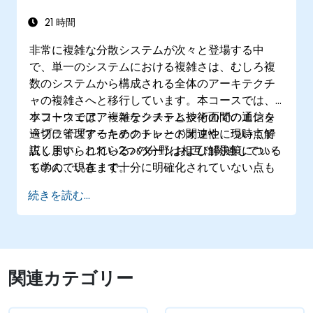
21 時間
非常に複雑な分散システムが次々と登場する中
で、単一のシステムにおける複雑さは、むしろ複
数のシステムから構成される全体のアーキテクチ
ャの複雑さへと移行しています。本コースでは、
ソフトウェアアーキテクチャと技術面でのエンタ
本コースでは、複雑なシステムやその間の通信を
ープライズアーキテクチャとの関連性について解
適切に管理するためのトレードオフや、現時点で
説します。これら2つの分野は相互に関連している
広く用いられているパターンおよび解決策につい
ものの、現在まで十分に明確化されていない点も
て学んでいきます。
多く存在します。例えば、複雑なモノリシックシ
続きを読む...
ステムをWebサービス経由で通信する2つのシス
テムへ分割することは、両システム自体のみなら
ずそれらを結ぶアーキテクチャ全体にも大きな変
更をもたらします。
関連カテゴリー