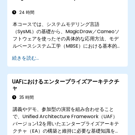
24 時間
本コースでは、システムモデリング言語
（SysML）の基礎から、MagicDraw／Cameoソ
フトウェアを使ったその具体的な応用方法、モデ
ルベースシステム工学（MBSE）における基本的な
シミュレーション技術、そして同分野における最
続きを読む...
適な実践手法までを系統的に学ぶことを目的とし
ています。
UAFにおけるエンタープライズアーキテクチ
ャ
35 時間
講義やデモ、参加型の演習を組み合わせること
で、Unified Architecture Framework（UAF）
バージョン1.2を用いたエンタープライズアーキテ
クチャ（EA）の構築と維持に必要な基礎知識を習