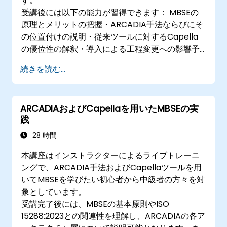
す。
受講後には以下の能力が習得できます： MBSEの
原理とメリットの把握・ARCADIA手法ならびにそ
の位置付けの説明・従来ツールに対するCapella
の優位性の解釈・導入による工程変更への影響予
測・デジタル連携および異分野間コラボレーショ
続きを読む...
ンにおける役割理解です。
ARCADIAおよびCapellaを用いたMBSEの実
践
28 時間
本講座はインストラクターによるライブトレーニ
ングで、ARCADIA手法およびCapellaツールを用
いてMBSEを学びたい初心者から中級者の方々を対
象としています。
受講完了後には、MBSEの基本原則やISO
15288:2023との関連性を理解し、ARCADIAの各ア