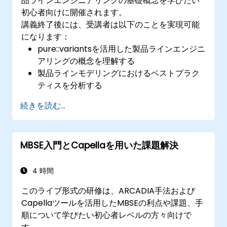
品ラインエンジニアリングの基礎概念を学びたい
初心者向けに開催されます。
講義終了後には、受講者は以下のことを実現可能
になります：
pure::variantsを活用した製品ラインエンジニ
アリングの概念を理解する
製品ラインモデリングにおけるベストプラク
ティスを分析する
定義からバリアント生成に至るまで、一連の
続きを読む...
変動性管理プロセスを実装できる
Microsoft Officeなどのコネクタと紐付けて
pure::variantsを利用できる
MBSE入門とCapellaを用いた課題解決
4 時間
このライブ形式の研修は、ARCADIA手法および
Capellaツールを活用したMBSEの利点や課題、手
順について学びたい初心者レベルの方々向けで