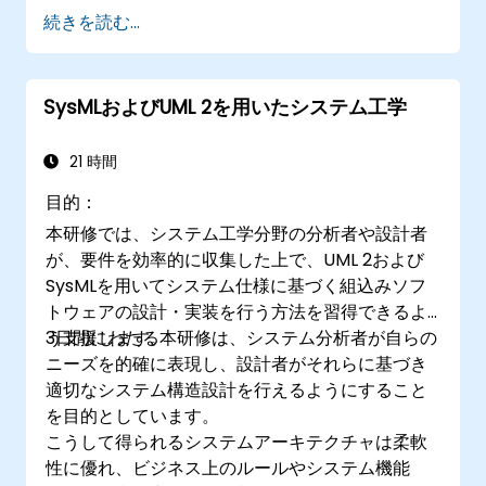
体系的なモデルレビューを実施する
続きを読む...
Capella上で明確かつ適切なレビューコメン
トを付記する
SysMLおよびUML 2を用いたシステム工学
21 時間
目的：
本研修では、システム工学分野の分析者や設計者
が、要件を効率的に収集した上で、UML 2および
SysMLを用いてシステム仕様に基づく組込みソフ
トウェアの設計・実装を行う方法を習得できるよ
う支援します。
3日間にわたる本研修は、システム分析者が自らの
ニーズを的確に表現し、設計者がそれらに基づき
適切なシステム構造設計を行えるようにすること
を目的としています。
こうして得られるシステムアーキテクチャは柔軟
性に優れ、ビジネス上のルールやシステム機能