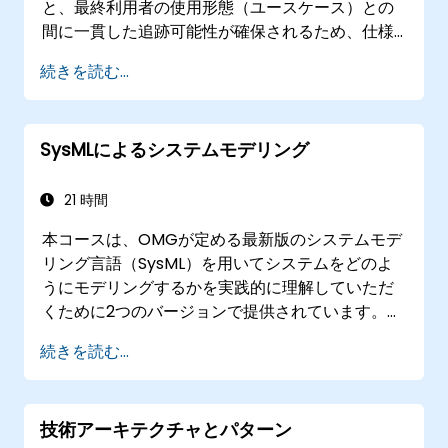
と、最終利用者の使用形態（ユースケース）との
間に一貫した追跡可能性が確保されるため、仕様
変更への対応力も高いものとなります。
続きを読む...
SysMLによるシステムモデリング
21 時間
本コースは、OMGが定める最新版のシステムモデ
リング言語（SysML）を用いてシステムをどのよ
うにモデリングするかを実践的に理解していただ
くために2つのバージョンで提供されています。
SysMLの記法およびその背後にある概念は、受講
続きを読む...
者が学んだ内容を任意の適切なシステムモデリン
グ手法やツールに応用できるよう丁寧に解説しま
す。
技術アーキテクチャとパターン