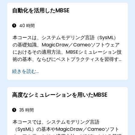
フィーチャーモデル、バリエーションポイン
自動化を活用したMBSE
ト、コンフィギュレーションといったMBPLE
の機能を活用できる
40 時間
本コースは、システムモデリング言語（SysML）
の基礎知識、MagicDraw／Cameoソフトウェア
におけるその適用方法、MBSEシミュレーション技
術の基本、ならびにベストプラクティスを習得す
ることを目的としています。MagicDraw／
続きを読む...
Cameoツール群におけるテンプレート作成やレポ
ート生成の手法はもちろん、マクロやスクリプト
がどのように機能しどのような場面で活用できる
高度なシミュレーションを用いたMBSE
かについても学びます。
35 時間
本コースでは、システムモデリング言語
（SysML）の基本やMagicDraw／Cameoソフト