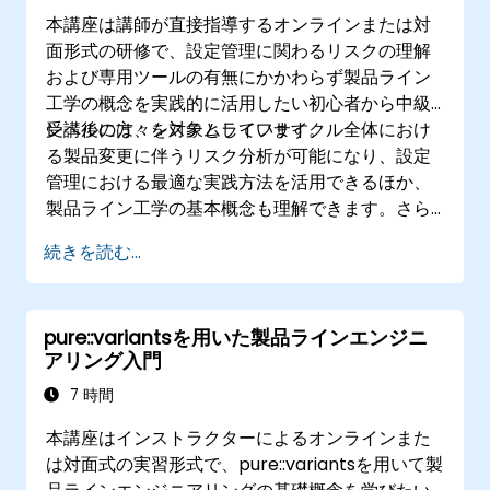
本講座は講師が直接指導するオンラインまたは対
面形式の研修で、設定管理に関わるリスクの理解
および専用ツールの有無にかかわらず製品ライン
工学の概念を実践的に活用したい初心者から中級
レベルの方々を対象としています。
受講後には、システムライフサイクル全体におけ
る製品変更に伴うリスク分析が可能になり、設定
管理における最適な実践方法を活用できるほか、
製品ライン工学の基本概念も理解できます。さら
にツール使用時・非使用時双方でバリエーション
続きを読む...
や製品ラインのモデル化が行えるようになり、バ
リエーション定義から実際の製品派生に至るまで
一貫したプロセスを構築できるようになります。
pure::variantsを用いた製品ラインエンジニ
またpure::variantsやFeatureIDEなどのツール利
アリング入門
用による効果を見極めることも可能です。
7 時間
本講座はインストラクターによるオンラインまた
は対面式の実習形式で、pure::variantsを用いて製