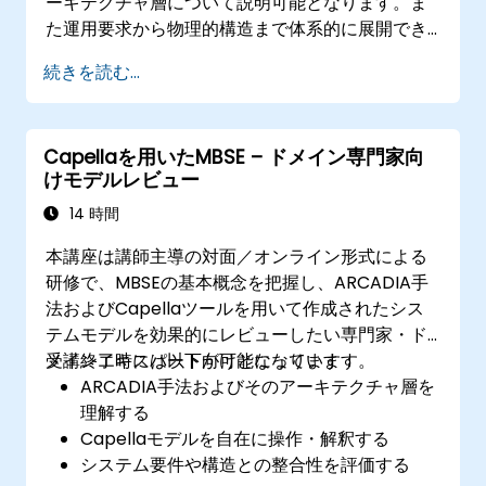
ーキテクチャ層について説明可能となります。ま
た運用要求から物理的構造まで体系的に展開でき
るほか、Capellaを用いてシステムモデルの作
続きを読む...
成・解析・管理を行え、実際のケーススタディを
通じてシステムモデリングのベストプラクティス
も実践できます。
Capellaを用いたMBSE – ドメイン専門家向
けモデルレビュー
14 時間
本講座は講師主導の対面／オンライン形式による
研修で、MBSEの基本概念を把握し、ARCADIA手
法およびCapellaツールを用いて作成されたシス
テムモデルを効果的にレビューしたい専門家・ド
メインエキスパート向けとなっています。
受講終了時には以下が可能になります：
ARCADIA手法およびそのアーキテクチャ層を
理解する
Capellaモデルを自在に操作・解釈する
システム要件や構造との整合性を評価する