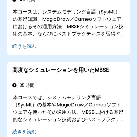
本コースは、システムモデリング言語（SysML）
の基礎知識、MagicDraw／Cameoソフトウェア
におけるその適用方法、MBSEシミュレーション技
術の基本、ならびにベストプラクティスを習得す
ることを目的としています。MagicDraw／
続きを読む...
Cameoツール群におけるテンプレート作成やレポ
ート生成の手法はもちろん、マクロやスクリプト
がどのように機能しどのような場面で活用できる
高度なシミュレーションを用いたMBSE
かについても学びます。
35 時間
本コースでは、システムモデリング言語
（SysML）の基本やMagicDraw／Cameoソフト
ウェアを使ったその適用方法、MBSEにおける基礎
的なシミュレーション技術およびベストプラクテ
ィスについて解説します。また、アーキテクチャ
続きを読む...
シミュレーションに関する背景知識の習得や