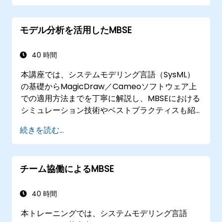
Simulation Toolkitプラグインの概要紹介、さまざ
まな種類の図面のシミュレーション手法、そして
モデル分析を活用したMBSE
複数の図形を連携させることでシステムアーキテ
クチャを自動化する方法なども学べます。
40 時間
本講座では、システムモデリング言語（SysML）
の基礎からMagicDraw／Cameoソフトウェア上
での適用方法までを丁寧に解説し、MBSEにおける
シミュレーション技術やベストプラクティスも紹
介します。妥当性検証ルールやテストスイート、
続きを読む...
モデル指標といった概念の基本だけでなく、
MagicDraw／Cameoを用いたモデルクエリ作
成・活用に関する主要な仕組みも実践を通じて学
チーム協働によるMBSE
べます​
40 時間
本トレーニングでは、システムモデリング言語