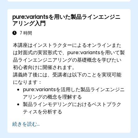
リエーション定義から実際の製品派生に至るまで
一貫したプロセスを構築できるようになります。
pure::variantsを用いた製品ラインエンジニ
またpure::variantsやFeatureIDEなどのツール利
アリング入門
用による効果を見極めることも可能です。
7 時間
本講座はインストラクターによるオンラインまた
は対面式の実習形式で、pure::variantsを用いて製
品ラインエンジニアリングの基礎概念を学びたい
初心者向けに開催されます。
講義終了後には、受講者は以下のことを実現可能
になります：
pure::variantsを活用した製品ラインエンジニ
アリングの概念を理解する
製品ラインモデリングにおけるベストプラク
ティスを分析する
定義からバリアント生成に至るまで、一連の
続きを読む...
変動性管理プロセスを実装できる
Microsoft Officeなどのコネクタと紐付けて