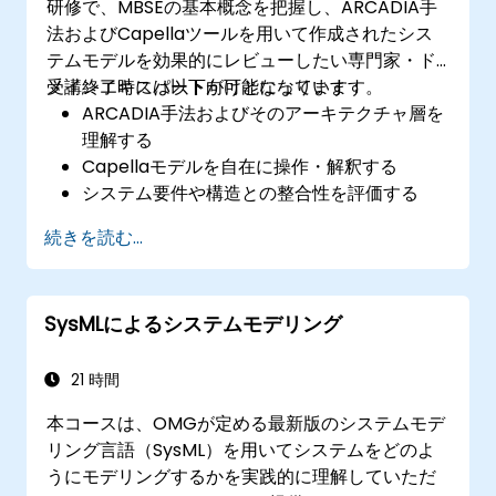
研修で、MBSEの基本概念を把握し、ARCADIA手
法およびCapellaツールを用いて作成されたシス
テムモデルを効果的にレビューしたい専門家・ド
メインエキスパート向けとなっています。
受講終了時には以下が可能になります：
ARCADIA手法およびそのアーキテクチャ層を
理解する
Capellaモデルを自在に操作・解釈する
システム要件や構造との整合性を評価する
体系的なモデルレビューを実施する
続きを読む...
Capella上で明確かつ適切なレビューコメン
トを付記する
SysMLによるシステムモデリング
21 時間
本コースは、OMGが定める最新版のシステムモデ
リング言語（SysML）を用いてシステムをどのよ
うにモデリングするかを実践的に理解していただ