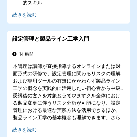
的スキル
続きを読む...
設定管理と製品ライン工学入門
14 時間
本講座は講師が直接指導するオンラインまたは対
面形式の研修で、設定管理に関わるリスクの理解
および専用ツールの有無にかかわらず製品ライン
工学の概念を実践的に活用したい初心者から中級
レベルの方々を対象としています。
受講後には、システムライフサイクル全体におけ
る製品変更に伴うリスク分析が可能になり、設定
管理における最適な実践方法を活用できるほか、
製品ライン工学の基本概念も理解できます。さら
にツール使用時・非使用時双方でバリエーション
続きを読む...
や製品ラインのモデル化が行えるようになり、バ