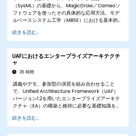
（SysML）の基礎から、MagicDraw／Cameoソ
フトウェアを使ったその具体的な応用方法、モデ
ルベースシステム工学（MBSE）における基本的な
シミュレーション技術、そして同分野における最
続きを読む...
適な実践手法までを系統的に学ぶことを目的とし
ています。
UAFにおけるエンタープライズアーキテクチ
ャ
35 時間
講義やデモ、参加型の演習を組み合わせること
で、Unified Architecture Framework（UAF）
バージョン1.2を用いたエンタープライズアーキテ
クチャ（EA）の構築と維持に必要な基礎知識を習
得できるようになっています。
続きを読む...