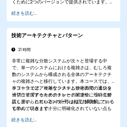
くために2つのバージョンで提供されています。
SysMLの記法およびその背後にある概念は、受講
続きを読む...
者が学んだ内容を任意の適切なシステムモデリン
グ手法やツールに応用できるよう丁寧に解説しま
す。
技術アーキテクチャとパターン
21 時間
非常に複雑な分散システムが次々と登場する中
で、単一のシステムにおける複雑さは、むしろ複
数のシステムから構成される全体のアーキテクチ
ャの複雑さへと移行しています。本コースでは、
ソフトウェアアーキテクチャと技術面でのエンタ
本コースでは、複雑なシステムやその間の通信を
ープライズアーキテクチャとの関連性について解
適切に管理するためのトレードオフや、現時点で
説します。これら2つの分野は相互に関連している
広く用いられているパターンおよび解決策につい
ものの、現在まで十分に明確化されていない点も
て学んでいきます。
多く存在します。例えば、複雑なモノリシックシ
続きを読む...
ステムをWebサービス経由で通信する2つのシス