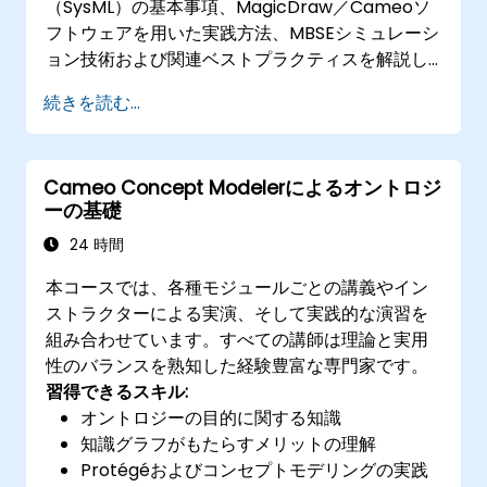
（SysML）の基本事項、MagicDraw／Cameoソ
フトウェアを用いた実践方法、MBSEシミュレーシ
ョン技術および関連ベストプラクティスを解説し
ます。さらにCATIA No Magic社が提供する
続きを読む...
Teamwork Cloudの核心機能や概念、ならびに
MagicDrawにおけるドメイン固有言語（DSL）の
基礎知識についても紹介していきます​
Cameo Concept Modelerによるオントロジ
ーの基礎
24 時間
本コースでは、各種モジュールごとの講義やイン
ストラクターによる実演、そして実践的な演習を
組み合わせています。すべての講師は理論と実用
性のバランスを熟知した経験豊富な専門家です。
習得できるスキル:
オントロジーの目的に関する知識
知識グラフがもたらすメリットの理解
Protégéおよびコンセプトモデリングの実践