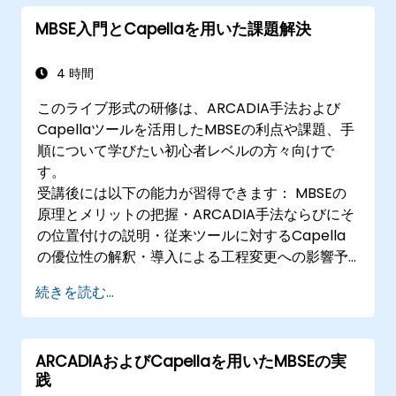
pure::variantsを利用できる
MBSE入門とCapellaを用いた課題解決
4 時間
このライブ形式の研修は、ARCADIA手法および
Capellaツールを活用したMBSEの利点や課題、手
順について学びたい初心者レベルの方々向けで
す。
受講後には以下の能力が習得できます： MBSEの
原理とメリットの把握・ARCADIA手法ならびにそ
の位置付けの説明・従来ツールに対するCapella
の優位性の解釈・導入による工程変更への影響予
測・デジタル連携および異分野間コラボレーショ
続きを読む...
ンにおける役割理解です。
ARCADIAおよびCapellaを用いたMBSEの実
践