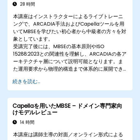
28 時間
本講座はインストラクターによるライブトレーニ
ングで、ARCADIA手法およびCapellaツールを用
いてMBSEを学びたい初心者から中級者の方々を対
象としています。
受講完了後には、MBSEの基本原則やISO
15288:2023との関連性を理解し、ARCADIAの各ア
ーキテクチャ層について説明可能となります。ま
た運用要求から物理的構造まで体系的に展開でき
るほか、Capellaを用いてシステムモデルの作
続きを読む...
成・解析・管理を行え、実際のケーススタディを
通じてシステムモデリングのベストプラクティス
も実践できます。
Capellaを用いたMBSE – ドメイン専門家向
けモデルレビュー
14 時間
本講座は講師主導の対面／オンライン形式による