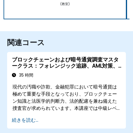
(教室)
関連コース
ブロックチェーンおよび暗号通貨調査マスタ
ークラス：フォレンジック追跡、AML対策、
腐敗防止活動
35 時間
現代の汚職や詐欺、金融犯罪において暗号通貨は
極めて重要な手段となっており、ブロックチェー
ン知識と法医学的判断力、法的配慮を兼ね備えた
捜査官が求められています。本講座では中級レベ
ルの技術者向けに、基礎からウォレットや取引の
続きを読む...
解析手法、ダークウェブ上の資金流れ、匿名化ツ
ール、ランサムウェア対応、クロスチェーンにお