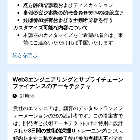
点を評価できる
双方向的な講義およびディスカッション
自らのビジネス目的に合わせてDAOの設立ま
事例研究や実際のケーススタディの紹介
たは参加が有益かどうか判断できる
共同での演習およびシナリオ分析を行う
カスタマイズ可能な内容について
本講座のカスタマイズをご希望の場合は、事
前にご連絡いただければ手配いたします
続きを読む...
Web3エンジニアリングとサプライチェーン
ファイナンスのアーキテクチャ
21 時間
貴社のエンジニアは、顧客のデジタルトランスフ
ォーメーションの旅の設計者です。この提案書で
は、開発者と技術アーキテクト向けに特別に設計
された
3日間の技術的深掘りトレーニング
について
解説します。私たちは「なぜか」を超えることに
このトレーニングの終了後、参加者は以下ができ