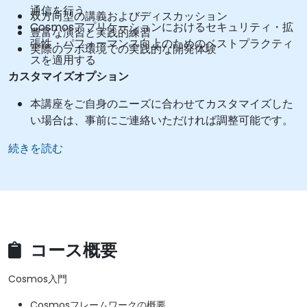
通信を行う
双方向型の講義およびディスカッション
Cosmosアプリケーションにおけるセキュリティ・拡
豊富な演習と実践的練習
張性・パフォーマンス向上のためのベストプラクティ
実際のラボ環境での実践的な開発体験
スを適用する
カスタマイズオプション
本講座をご自身のニーズに合わせてカスタマイズした
い場合は、事前にご連絡いただければ調整可能です。
続きを読む
コース概要
Cosmos入門
Cosmosフレームワークの概要