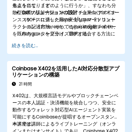
焦点を当て、「どのように行うか」、すなわち分
るようになります：
散型台帳の設計方法、サプライチェーンファイナ
DLTソリューションの設計：
企業向けSCFユー
ンス（SCF）ロジック用の安全なスマートコント
スケースに適したLayer-1/Layer-2ソリュー
ラクトの記述方法、そしてこれらの分散レイヤー
ション（Ethereum、Hyperledger Fabric、
を既存のエンタープライズERPと統合する方法に
Polygon）を見分け、選択する。
集中します。
スマートコントラクトの開発：
ファクタリン
続きを読む...
グ、請求書承認、決済を自動化するスマート
コントラクト（例：SolidityやChaincode）
を書き、コンパイルし、デプロイする。
Coinbase X402を活用したAI対応分散型アプ
トークン化の実装：
ERC-20/ERC-721/ERC-
リケーションの構築
1155のトークン標準をエンジニアリングし、
現実世界のアセット（請求書や在庫）をオン
21 時間
チェーンで表現する。
X402は、大規模言語モデルやブロックチェーンベ
Web2とWeb3の橋渡し：
オーラクル（例：
ースの本人認証・決済機能を統合しつつ、安全に
Chainlink）を使用して統合レイヤーを設計
動作するウォレット対応型AIエージェント実装を
し、オフチェーンデータ（ロジスティクスAPI
可能にするCoinbaseが提唱するオープンスタンダ
など）を取得してオンチェーン決済を発動さ
ードです。
本講座は講師によるライブトレーニング（オンラ
せる。
インまたはオンサイト）であり、Coinbase X402