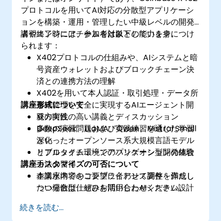
プロトコルを用いてAI対応の分散型アプリケーシ
ョンを構築・運用・管理したい中級レベルの開発
者やエンジニアチームを対象としています。
講習終了時には、参加者は以下の能力を身につけ
られます：
X402プロトコルの仕組みや、AIシステムと暗
号資産ウォレットおよびブロックチェーン決
済との連携方法の理解
X402を用いて本人認証・取引処理・データ所
講座形式について
有権管理を安全に実現するAIエージェント開
発の実践
双方向性の高い講義とディスカッション
DeepSeek、LLaMA、Qwen、Mistral Small
多数の演習問題および実践練習を通じた学習
といったオープンソース系大規模言語モデル
深化
とブロックチェーンアプリケーションの統合
リアルタイム環境でのハンズオン型開発体験
講座カスタマイズの可否について
手法の習得
企業水準でのコンプライアンス要件を満たし
本講座内容をご要望に合わせて調整・作成し
つつ分散型仕組みを活用したAIシステム設計
たい場合は、ぜひお問い合わせください。
能力の獲得
続きを読む...