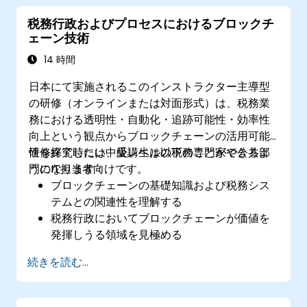
けるマネーロンダリングまでを実践的に学ぶこと
税務行政およびプロセスにおけるブロックチ
ができます。各日は理論説明に続き、オープンソ
ェーン技術
ースの調査ツールやブロックチェーン探索用サイ
ト、現実の事例データを用いた演習も行います。
14 時間
最終日にはAML規制への対応、取引所との連携、
日本にて実施されるこのインストラクター主導型
デジタル証拠の扱い方を学び、受講者は情報提供
の研修（オンラインまたは対面形式）は、税務業
から法廷で採用可能な報告書作成に至るまでの全
務における透明性・自動化・追跡可能性・効率性
プロセスを実践する総合的な模擬演習にも参加し
向上という観点からブロックチェーンの活用可能
ます。
性を探究したい中級レベルの税務専門家や公共部
研修終了時には、受講生は以下のことができるよ
門のIT担当者向けです。
うになります：
ブロックチェーンの基礎知識および税務シス
テムとの関連性を理解する
税務行政においてブロックチェーンが価値を
発揮しうる領域を見極める
電子請求書、付加価値税徴収、国境を越える
続きを読む...
課税といった利用例を評価する
導入に伴う課題や法規制上の配慮事項および
準備状況を見極める