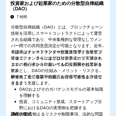
投資家および起業家のための分散型自律組織
（DAO）
7 時間
分散型自律組織（DAO）とは、ブロックチェーン
技術を活用しスマートコントラクトによって運営
される組織であり、中央集権的な管理なしでメン
バー間での共同意思決定が可能となります。近年
ではベンチャーファンドや投資クラブ、分散型コ
本講座はインストラクターが直接指導するライブ
ミュニティ、さらにはブロックチェーン・プロト
研修で、オンラインまたは対面形式にて実施され
コルのガバナンスにおいても広く利用されていま
ます。初心者から中級レベルの投資家や起業家を
す。
対象とし、DAOの仕組み・メリット・リスクを理
解することで事業や投資における可能性を評価で
研修終了後には以下の能力を習得できるようにな
きるよう支援します。
ります：
DAOおよびそのガバナンスモデルの基本知識
を理解する
投資、コミュニティ形成、スタートアップ分
野におけるDAOの実用例を把握する
講座の形式
DAOが抱えるリスクや制限事項、法的な問題