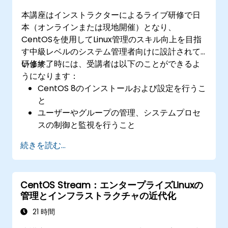
本講座はインストラクターによるライブ研修で日
本（オンラインまたは現地開催）となり、
CentOSを使用してLinux管理のスキル向上を目指
す中級レベルのシステム管理者向けに設計されて
います。
研修終了時には、受講者は以下のことができるよ
うになります：
CentOS 8のインストールおよび設定を行うこ
と
ユーザーやグループの管理、システムプロセ
スの制御と監視を行うこと
ネットワークサービスおよびセキュリティを
続きを読む...
設定すること
ストレージソリューションの実装、ならびに
システム保守やトラブルシューティングを行
CentOS Stream：エンタープライズLinuxの
うこと
管理とインフラストラクチャの近代化
21 時間