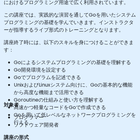
におけるプログラミング用途で広く利用されています。
この講座では、実践的な演習を通してGoを用いたシステム
プログラミングの基礎を学んでいきます。インストラクタ
ーが指導するライブ形式のトレーニングとなります。
講座終了時には、以下のスキルを身につけることができま
す：
Goによるシステムプログラミングの基礎を理解する
Go開発環境を設定する
Goでプログラムを記述できる
UnixおよびLinuxシステム向けに、Goの基本的な機能
から高度な機能まで活用できる
Goroutineの仕組みと使い方を理解する
対象者
高速かつ軽量なコードをGoで作成できる
Goを用いて低レベルなネットワークプログラミングを
プログラマー
行える
ソフトウェア開発者
講座の形式