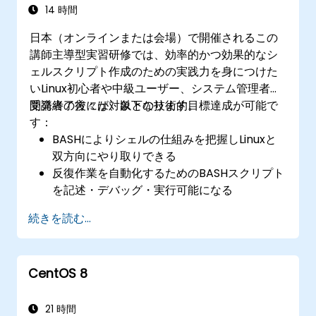
14 時間
日本（オンラインまたは会場）で開催されるこの
講師主導型実習研修では、効率的かつ効果的なシ
ェルスクリプト作成のための実践力を身につけた
いLinux初心者や中級ユーザー、システム管理者、
開発者の方々が対象となります。
受講終了後には、以下の技術的目標達成が可能で
す：
BASHによりシェルの仕組みを把握しLinuxと
双方向にやり取りできる
反復作業を自動化するためのBASHスクリプト
を記述・デバッグ・実行可能になる
条件文やループ構造、関数機能を取り入れ、
続きを読む...
高度な機能性を持つスクリプトを設計できる
テキストファイルの処理、パターン検索、デ
ータストリーム操作が的確に実施可能になる
CentOS 8
21 時間