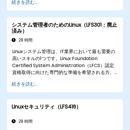
続きを読む...
システム管理者のためのLinux（LFS301：廃止
済み）
28 時間
Linuxシステム管理は、IT業界において最も需要の
高いスキルの1つです。Linux Foundation
Certified System Administration（LFCS）認定
資格取得に向けた専門的な準備を希望される方、
新たなLinux関連のキャリアをスタートさせたい
続きを読む...
方、他プラットフォームからLinuxへ移行したい
方、あるいは単にシステム管理者としてのスキル
を磨きたい方でも、このインストラクター主導型
Linuxセキュリティ（LFS416）
のコースで必要な知識が身につきます。
28 時間