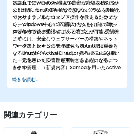
はこれまでWindows環境で豊富な経験を積んでき
本講座では、このスキルのギャップを埋めるため
ましたが、Linuxの活用ができないことが、最新か
の5日間にわたる集中的な研修プログラムを用意し
つスケーラブルなウェブアプリケーションやスト
ております。単にコマンド操作を教えるだけでな
レージソリューションの導入におけるボトルネッ
く、Windows中心の管理者の方々を自信に満ちた
クとなっています。
Linuxシステムエンジニアへと育成します。受講終
本研修終了後、受講者は以下のことが可能となり
了時には、安全なウェブサーバーの構築やネット
ます：
ワークストレージの管理はもちろん、特に重要と
構築とセキュリティ確保：Ubuntu Serverを
なるLinux上でActive Directoryプロトコルを用い
ゼロからインストールし、業界標準のSSH設
た一元化されたID管理を実装できる能力が身につ
定を用いて安全に運用できるようになる。
きます。
ID管理：（新規内容）Sambaを用いたActive
Directoryサービスの設定・管理により、ユー
続きを読む...
ザアカウントや認証情報（LDAP）を一元的に
管理する。
自動化：Bashスクリプトを作成して反復的な
メンテナンス作業を自動化できるようにな
る。
関連カテゴリー
ホスティング：本番運用レベルのウェブサー
バー（Apache/Nginx）を構築・維持管理で
きるようになる。