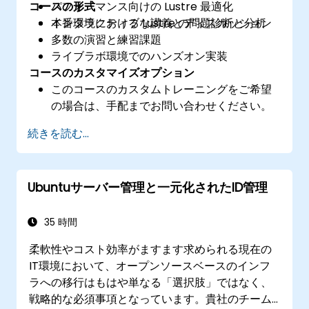
コースの形式
パフォーマンス向けの Lustre 最適化
本番環境における Lustre の問題診断と分析
インタラクティブな講義とディスカッション
多数の演習と練習課題
ライブラボ環境でのハンズオン実装
コースのカスタマイズオプション
このコースのカスタムトレーニングをご希望
の場合は、手配までお問い合わせください。
続きを読む...
Ubuntuサーバー管理と一元化されたID管理
35 時間
柔軟性やコスト効率がますます求められる現在の
IT環境において、オープンソースベースのインフ
ラへの移行はもはや単なる「選択肢」ではなく、
戦略的な必須事項となっています。貴社のチーム