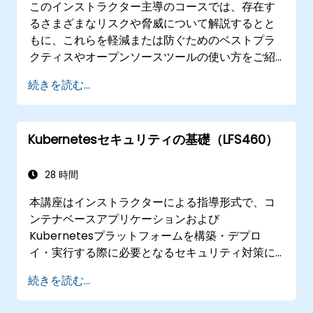
このインストラクター主導のコースでは、存在す
るさまざまなリスクや脅威について解説するとと
もに、これらを軽減または防ぐためのベストプラ
クティスやオープンソースツールの使い方をご紹
介します。さらに、攻撃が発生した場合の検出方
続きを読む...
法や復旧手順も習得していただけます。
Kubernetesセキュリティの基礎（LFS460）
28 時間
本講座はインストラクターによる指導形式で、コ
ンテナベースアプリケーションおよび
Kubernetesプラットフォームを構築・デプロ
イ・実行する際に必要となるセキュリティ対策に
関する幅広いベストプラクティスを学びます。
続きを読む...