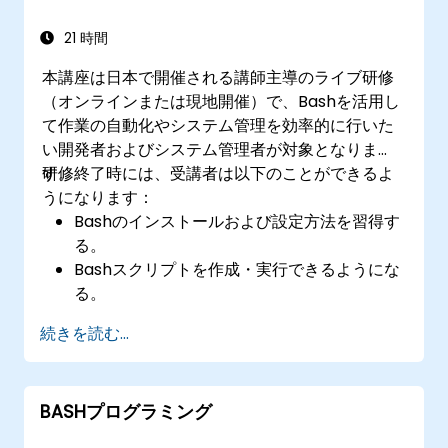
21 時間
本講座は日本で開催される講師主導のライブ研修
（オンラインまたは現地開催）で、Bashを活用し
て作業の自動化やシステム管理を効率的に行いた
い開発者およびシステム管理者が対象となりま
す。
研修終了時には、受講者は以下のことができるよ
うになります：
Bashのインストールおよび設定方法を習得す
る。
Bashスクリプトを作成・実行できるようにな
る。
Bashスクリプトのライフサイクルや、システ
続きを読む...
ム管理業務におけるBashの役割を理解する。
Bashを用いて作業の自動化およびシステム管
理を行えるようになる。
BASHプログラミング