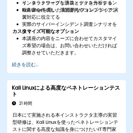
リ、ネットワークトラフィックを分析する
インタラクティブな講義とディスカッション
報告書を作成し、法的要件やコンプライアン
Kali Linuxを用いた実践的なフォレンジック演
ス対応に役立てる
習
実際のサイバーインシデント調査シナリオを
カスタマイズ可能なオプション
扱う
本講座の内容をニーズに合わせてカスタマイ
ズ希望の場合は、お問い合わせいただければ
調整させていただきます。
続きを読む...
Kali Linuxによる高度なペネトレーションテス
ト
21 時間
日本にて実施される本インストラクタ主導の実習
型研修は、Kali Linuxを使ったペネトレーションテ
ストに関する高度な知識を身につけたいIT専門家