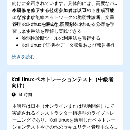
向けに企画されています。具体的には、高度なパ
ケットキャプチャ技術、エクスプロイト作成、ウ
本研修を修了すると、参加者は以下のことが可能
ェブおよび無線ネットワークの脆弱性診断、文書
になります：
管理・レポート作成など、多岐にわたる分野を学
Kali Linuxを用いた高度なペネトレーションテ
習します。
スト手法を理解し実践できる
脆弱性診断ツールの利用法を習得する
Kali Linuxで証拠やデータ収集および報告書作
成が行える
続きを読む...
エクスプロイトの仕組み、攻撃手法、権限昇
格について理解できる
Kali Linux ペネトレーションテスト（中級者
向け）
14 時間
本講座は日本（オンラインまたは現地開催）にて
実施されるインストラクター指導型のライブトレ
ーニングであり、Kali Linuxを活用したペネトレー
ションテストやその他のセキュリティ管理手法を