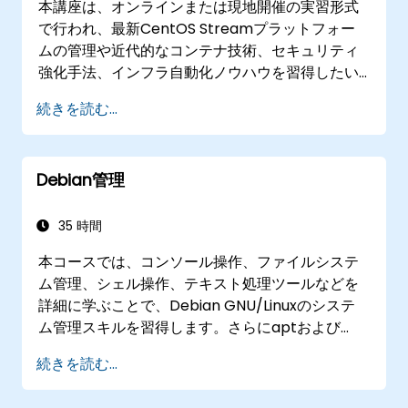
本講座は、オンラインまたは現地開催の実習形式
で行われ、最新CentOS Streamプラットフォー
ムの管理や近代的なコンテナ技術、セキュリティ
強化手法、インフラ自動化ノウハウを習得したい
システム管理者およびDevOpsエンジニア向けに
続きを読む...
提供されます。
Debian管理
35 時間
本コースでは、コンソール操作、ファイルシステ
ム管理、シェル操作、テキスト処理ツールなどを
詳細に学ぶことで、Debian GNU/Linuxのシステ
ム管理スキルを習得します。さらにaptおよび
dpkgを用いたパッケージ管理手法やシステム初期
続きを読む...
化手順、セキュリティ強化策ならびにユーザ認証
処理についても深く解説します。これにより受講