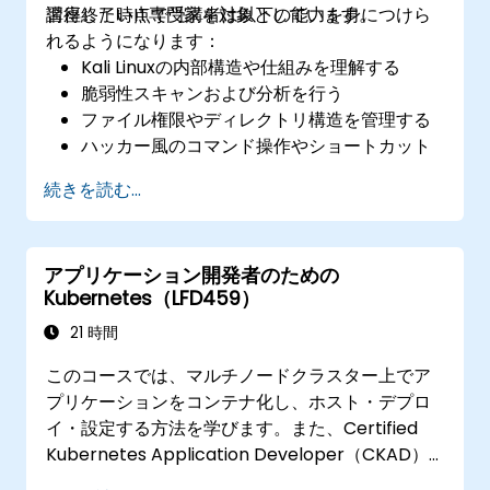
習得したいIT専門家を対象としています。
講座終了時点で受講者は以下の能力を身につけら
れるようになります：
Kali Linuxの内部構造や仕組みを理解する
脆弱性スキャンおよび分析を行う
ファイル権限やディレクトリ構造を管理する
ハッカー風のコマンド操作やショートカット
を使いこなす
続きを読む...
アプリケーション開発者のための
Kubernetes（LFD459）
21 時間
このコースでは、マルチノードクラスター上でア
プリケーションをコンテナ化し、ホスト・デプロ
イ・設定する方法を学びます。また、Certified
Kubernetes Application Developer（CKAD）
試験の準備にも役立ちます。