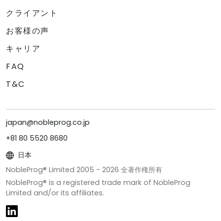
クライアント
お客様の声
キャリア
FAQ
T&C
japan@nobleprog.co.jp
+81 80 5520 8680
日本
NobleProg® Limited 2005 -
2026
全著作権所有
NobleProg® is a registered trade mark of NobleProg
Limited and/or its affiliates.