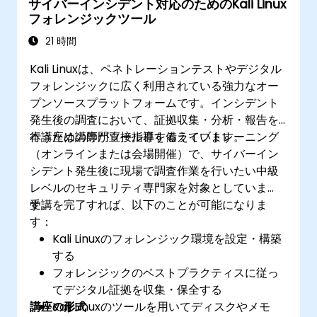
サイバーインシデント対応のためのKali Linux
フォレンジックツール
21 時間
Kali Linuxは、ペネトレーションテストやデジタル
フォレンジックに広く利用されている強力なオー
プンソースプラットフォームです。インシデント
発生後の調査において、証拠収集・分析・報告を
行うための専門ツール群を備えています。
本講座は講師が直接指導するライブトレーニング
（オンラインまたは会場開催）で、サイバーイン
シデント発生後に現場で調査作業を行いたい中級
レベルのセキュリティ専門家を対象としていま
す。
受講を完了すれば、以下のことが可能になりま
す：
Kali Linuxのフォレンジック環境を設定・構築
する
フォレンジックのベストプラクティスに従っ
てデジタル証拠を収集・保全する
講座の形式
Kali Linuxのツールを用いてディスクやメモ