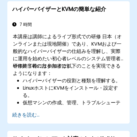
者は、さまざまな企業環境においてDebianインフ
ハイパーバイザーとKVMの簡単な紹介
ラを自信を持って運用・保守し、問題対応や安全
なシステム設定を行えるようになります。
7 時間
本講座は講師によるライブ形式での研修 日本（オ
ンラインまたは現地開催）であり、KVMおよび一
般的なハイパーバイザーの仕組みを理解し、実際
に運用を始めたい初心者レベルのシステム管理者
やIT担当者の方々向けです。
研修終了時には参加者は以下のことを実現できる
ようになります：
ハイパーバイザーの役割と種類を理解する。
LinuxホストにKVMをインストール・設定す
る。
仮想マシンの作成、管理、トラブルシューテ
ィングを行う。
続きを読む...
仮想マシン環境向けのネットワークやストレ
ージプールを構築する。