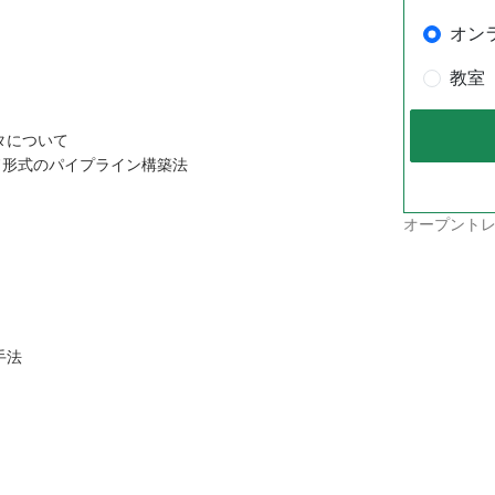
オン
教室
タについて
ド形式のパイプライン構築法
オープントレ
手法