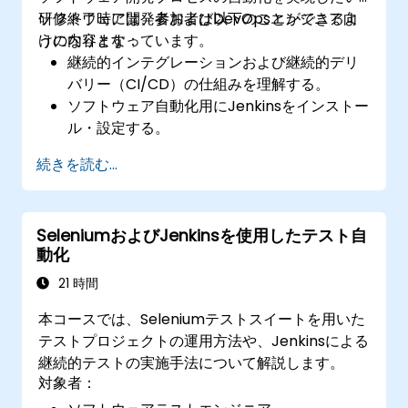
ソフトウェア開発者およびDevOpsエンジニア向
研修終了時には、参加者は以下のことができるよ
けの内容となっています。
うになります：
継続的インテグレーションおよび継続的デリ
バリー（CI/CD）の仕組みを理解する。
ソフトウェア自動化用にJenkinsをインストー
ル・設定する。
アプリケーションのビルドやテスト用に
続きを読む...
Jenkinsジョブを作成・管理する。
ソフトウェアデプロイ用の自動化パイプライ
ンを構築・カスタマイズする。
SeleniumおよびJenkinsを使用したテスト自
動化
21 時間
本コースでは、Seleniumテストスイートを用いた
テストプロジェクトの運用方法や、Jenkinsによる
継続的テストの実施手法について解説します。
対象者：