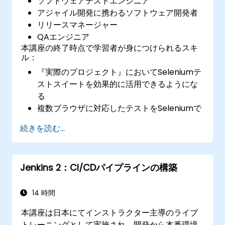
ソフトウェアテストエンジニア
アジャイル開発に携わるソフトウェア開発者
リリースマネージャー
QAエンジニア
本講座の終了時点で学習者が身につけられるスキ
ル：
『実際のプロジェクト』においてSeleniumテ
ストスイートを効果的に活用できるようにな
る
複数ブラウザに対応したテストをSeleniumで
実施可能となる
続きを読む...
Selenium Gridを用いてテストの分散処理が
行えるようになる
Jenkins上で回帰テスト用のSeleniumスクリ
Jenkins 2：CI/CDパイプラインの構築
プトを実行可能となる
Jenkinsを用いてテスト結果や定期的なレポー
ト作成ができるようになる
14 時間
本講座は日本にてインストラクター主導のライブ
トレーニングとして実施され、開発から本番環境