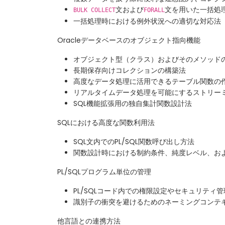
文および
文を用いた一括処
BULK COLLECT
FORALL
一括処理時における例外状況への適切な対応法
Oracleデータベースのオブジェクト指向機能
オブジェクト型（クラス）およびそのメソッド
長期保存向けコレクションの構築法
高度なデータ処理に活用できるテーブル関数の
リアルタイムデータ処理を可能にするストリー
SQL機能拡張用の独自集計関数設計法
SQLにおける高度な関数利用法
SQL文内でのPL/SQL関数呼び出し方法
関数設計時における制約条件、純度レベル、お
PL/SQLプログラム単位の管理
PL/SQLコード内での権限設定やセキュリティ
識別子の衝突を避けるためのネーミングコンテ
他言語との連携方法