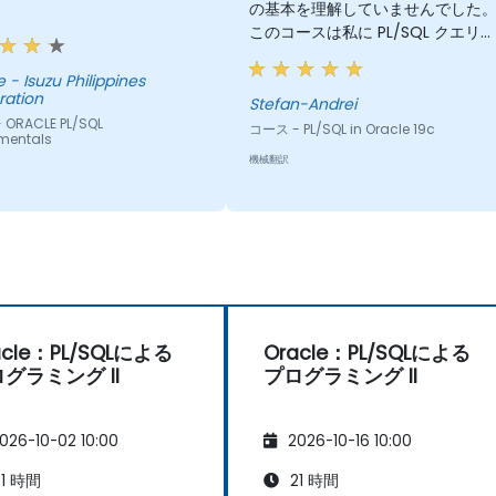
の基本を理解していませんでした
このコースは私に PL/SQL クエリを
理解するのに大変役立ちました。
pines
ration
Stefan-Andrei
ORACLE PL/SQL
コース - PL/SQL in Oracle 19c
mentals
機械翻訳
acle：PL/SQLによる
Oracle：PL/SQLによる
グラミング II
プログラミング II
026-10-02 10:00
2026-10-16 10:00
1 時間
21 時間