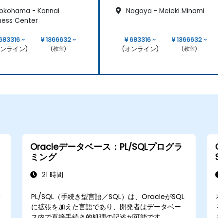
okohama - Kannai
Nagoya - Meieki Minami
ness Center
 683316 ~
¥ 1366632 ~
¥ 683316 ~
¥ 1366632 ~
オンライン)
(オンライン)
(教室)
(教室)
Oracleデータベース：PL/SQLプログラ
ミング
21 時間
学
PL/SQL（手続き型言語／SQL）は、OracleがSQL
に拡張を加えた言語であり、開発者はデータベー
ス内で直接手続き的処理の記述が可能です。