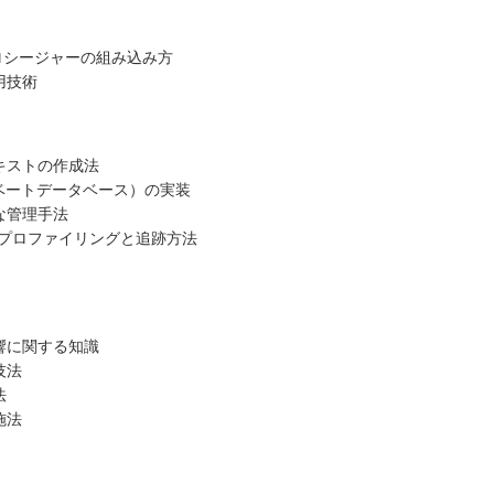
ロシージャーの組み込み方
用技術
キストの作成法
ベートデータベース）の実装
な管理手法
Lプロファイリングと追跡方法
響に関する知識
技法
法
施法