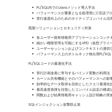
PL/SQL内でのJavaメソッド導入手法
パフォーマンスが重要となる処理用にC言語プ
実行速度向上のためのネイティブコンパイル活
既製ソリューションとセキュリティ対策
各ユーザー固有情報用アプリケーションコンテ
細かい権限管理を可能にするVPD（仮想プライ
ユーザーセッションおよびコンテキストの適切
パフォーマンス上のボトルネック検出用PL/SQ
PL/SQLコードの最適化手法
実行計画改善に寄与するバインド変数の利用法
カーソル共有機能とそのパフォーマンスへの影
効率的なデータ取得を目的としたクエリ最適化
最高速度発揮を目指したコンパイル設定の構成
関数および結果情報用キャッシュ設計戦略の実
SQLインジェクション攻撃防止策