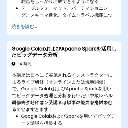
利点をしっかり理解できるようになる
テーブルフォーマット、パーティショニン
グ、スキーマ進化、タイムトラベル機能につ
いて学べる
続きを読む...
さまざまな環境にApache Icebergをインス
トール・設定できるようになる
Icebergテーブルの作成、管理、操作が行え
Google ColabおよびApache Sparkを活用し
るようになる
たビッグデータ分析
他のテーブルフォーマットからIcebergへの
データ移行手順を理解できるようになる
14 時間
本講座は日本にて実施されるインストラクターに
よるライブ研修（オンラインまたは現地開催）
で、Google ColabおよびApache Sparkを用い
てビッグデータ処理と分析を行いたい中級レベル
のデータサイエンティストやエンジニアを対象と
研修終了時には、受講者は以下の能力を身につけ
しています。
ることができます：
Google ColabおよびSparkを用いてビッグデ
ータ環境を構築する