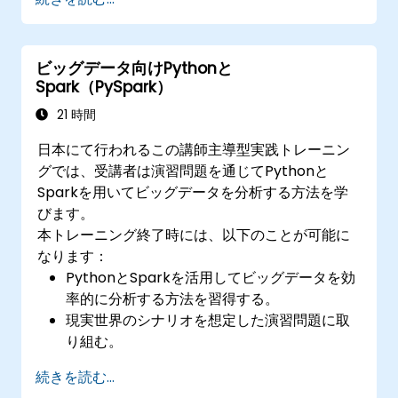
といった概念についても習得します。
加えて、ベストプラクティスに基づき、特にクラ
ウド環境での導入を重視し、DatabricksやAWSに
ビッグデータ向けPythonと
関する知識を深めていただきます。さらに、AWS
Spark（PySpark）
が提供する最新のSpark関連サービスであるAWS
Glueと、従来からあるAWS EMRとの違いについ
21 時間
ても明確に理解できるようになります。
日本にて行われるこの講師主導型実践トレーニン
グでは、受講者は演習問題を通じてPythonと
Sparkを用いてビッグデータを分析する方法を学
びます。
本トレーニング終了時には、以下のことが可能に
なります：
PythonとSparkを活用してビッグデータを効
率的に分析する方法を習得する。
現実世界のシナリオを想定した演習問題に取
り組む。
PySparkを用いて多様なツールや手法による
続きを読む...
大規模データ解析を行う。