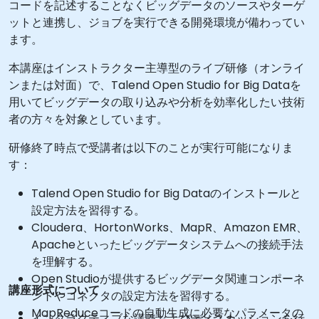
コードを記述することなくビッグデータのソースやターゲ
ットと連携し、ジョブを実行できる開発環境が備わってい
ます。
本講座はインストラクター主導型のライブ研修（オンライ
ンまたは対面）で、Talend Open Studio for Big Dataを
用いてビッグデータの取り込みや分析を効率化したい技術
者の方々を対象としています。
研修終了時点で受講者は以下のことが実行可能になりま
す：
Talend Open Studio for Big Dataのインストールと
設定方法を習得する。
Cloudera、HortonWorks、MapR、Amazon EMR、
Apacheといったビッグデータシステムへの接続手法
を理解する。
Open Studioが提供するビッグデータ関連コンポーネ
講座形式について
ントやコネクタの設定方法を習得する。
MapReduceコードの自動生成に必要なパラメータの
インタラクティブな講義およびディスカッションを行