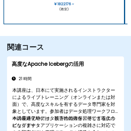
¥ 1822176 ~
(教室)
関連コース
高度なApache Icebergの活用
21 時間
本講座は、日本にて実施されるインストラクター
によるライブトレーニング（オンラインまたは対
面）で、高度なスキルを有するデータ専門家を対
象としています。参加者はデータ処理ワークフロ
ーの最適化やデータ整合性の確保、そして現代の
本講座終了時には、以下の能力を習得できるよう
ビッグデータアプリケーションの複雑さに対応で
になります：