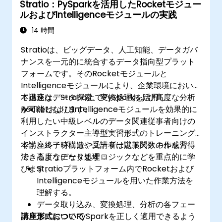
Stratio：PySparkを活用したRocketモジュー
（Spark MlLib、Spark Streaming、Kafka、
ルおよびIntelligenceモジュールの実践
Sqoop、Flume）の利用法を把握する。
NetflixやYouTube、Amazon、Spotify、
14 時間
Googleと同様の協調フィルタリング方式のレ
Stratioは、ビッグデータ、人工知能、データガバ
コメンデーションシステムを構築する。
ナンスを一元的に統合するデータ指向型プラット
Apache Mahoutを活用して機械学習アルゴ
フォームです。そのRocketモジュールと
リズムを大規模化させる。
Intelligenceモジュールにより、企業環境におい
て迅速なデータ探索、変換処理および高度な分析
本講座は、Stratio上でPySparkを活用し、
が可能となります。
RocketおよびIntelligenceモジュールを効果的に
利用したい中級レベルのデータ関連従事者向けの
インストラクター主導型実習形式のトレーニング
です。ループ構造やユーザー定義関数の作成方
本講座終了時には、受講者は以下のスキルを習得
法、高度なデータ処理ロジックなどを重点的に学
できるようになります：
びます。
Stratioプラットフォーム内でRocketおよび
Intelligenceモジュールを用いた作業方法を
理解する。
データ取り込み、変換処理、分析の各フェー
講座形式について
ズにおいてPySparkを正しく適用できるよう