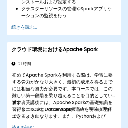
ンストールおよび設定する
クラスターリソースの管理やSparkアプリケ
ーションの監視を行う
Sparkクラスターのパフォーマンスを最適化
続きを読む...
する
セキュリティ対策を実施し、高可用性を確保
する
クラウド環境におけるApache Spark
一般的なSpark関連の問題のデバッグおよび
トラブルシューティングを行う
21 時間
初めてApache Sparkを利用する際は、学習に要
する労力がかなり大きく、最初の成果を得るまで
には相当な努力が必要です。本コースでは、この
難しい第一段階を乗り越えることを目的としてい
ます。受講後には、Apache Sparkの基礎知識を
対象者：
習得し、RDDとDataFrameの違いを明確に理解
データエンジニア、DevOps担当者、データサイ
できるようになります。また、Pythonおよび
エンティスト
Scala用APIの使い方や、エグゼキュータやタスク
続きを読む...