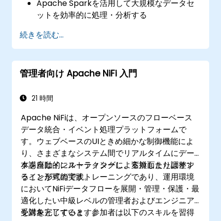
Apache Sparkを活用して大規模なデータセ
ットを効率的に処理・分析する
協働可能な環境でビッグデータの可視化を行
続きを読む...
う
Apache Sparkとクラウドベースツールとの
連携を実現する
管理者向け Apache NiFi 入門
21 時間
Apache NiFiは、オープンソースのフローベース
データ統合・イベント処理プラットフォームで
す。ウェブベースのUIときめ細かな制御機能によ
り、さまざまなシステム間でリアルタイムにデー
タを自動的にルーティングし、変換したり調整す
本講座はインストラクターによる対面またはオン
ることが可能です。
ライン形式の実践トレーニングであり、運用環境
においてNiFiデータフローを展開・管理・保護・最
適化したい中級レベルの管理者およびエンジニア
を対象としています。
受講を完了すると、参加者は以下のスキルを習得