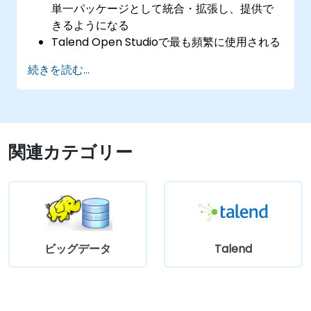
単一パッケージとして統合・拡張し、提供で
きるようになる
Talend Open Studioで最も頻繁に使用される
コンポーネントの仕組みや利用方法を理解で
続きを読む...
きる
あらゆるアプリケーション、データベース、
API、Webサービスと統合できるようになる
異種混合なシステムやアプリケーションも円
滑に連携させられる
関連カテゴリー
既存のJavaコードライブラリをプロジェクト
に組み込み、拡張できる
コミュニティ提供のコンポーネントやコード
を活用してプロジェクトを発展させられる
Eclipseのドラッグ＆ドロップ操作環境下で迅
速にシステム、アプリケーション、データソ
ビッグデータ
Talend
ースを統合できる
最適化済みかつ再利用可能なコード生成によ
り、開発時間やメンテナンスコストの削減が
可能になる