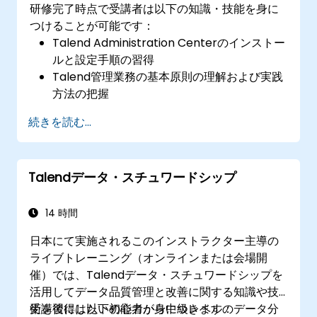
研修完了時点で受講者は以下の知識・技能を身に
つけることが可能です：
Talend Administration Centerのインストー
ルと設定手順の習得
Talend管理業務の基本原則の理解および実践
方法の把握
Talend内でのビジネスプロジェクトやタスク
続きを読む...
の作成・導入・運用手法の習得
データセキュリティ管理とTACフレームワー
クを用いた業務ルーチンの設計方法
Talendデータ・スチュワードシップ
ビッグデータソリューション全般に対する深
い理解力の獲得
14 時間
日本にて実施されるこのインストラクター主導の
ライブトレーニング（オンラインまたは会場開
催）では、Talendデータ・スチュワードシップを
活用してデータ品質管理と改善に関する知識や技
術を習得したい初心者から中級レベルのデータ分
受講後には以下の能力が身につきます：