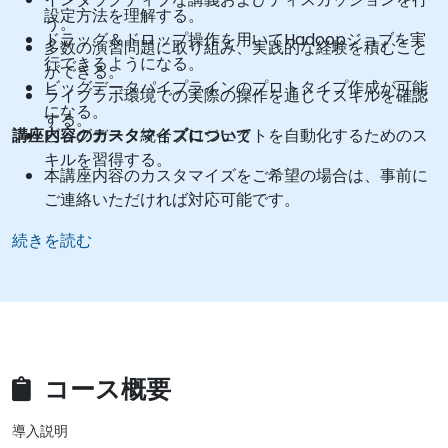
設定方法を理解する。
う。
ドラッグ＆ドロップ操作を用いてHadoopジョブを実
多数の演習問題に取り組み、実践的な経験を積むこと
行できるようになる。
ができる。
ビッグデータパイプラインのプロトタイプ作成が可能
ライブラボ環境での実際の操作を通じてスキルを確認
になる。
する。
講座内容のカスタマイズについて
ビッグデータ統合プロジェクトを自動化するためのス
キルを習得する。
本講座内容のカスタマイズをご希望の場合は、事前に
ご連絡いただければ対応可能です。
続きを読む
コース概要
導入説明