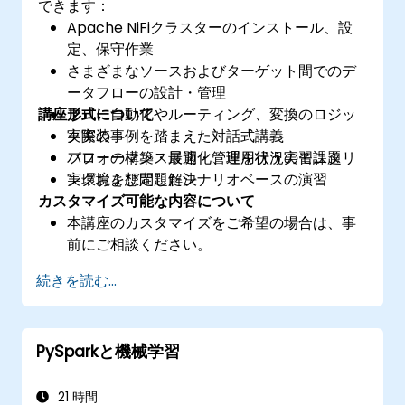
できます：
Apache NiFiクラスターのインストール、設
定、保守作業
さまざまなソースおよびターゲット間でのデ
ータフローの設計・管理
講座形式について
フロー自動化やルーティング、変換のロジッ
ク実装
実際の事例を踏まえた対話式講義
パフォーマンス最適化、運用状況のモニタリ
フローの構築・展開・管理を行う実習課題
ングおよび問題解決
実環境を想定したシナリオベースの演習
カスタマイズ可能な内容について
本講座のカスタマイズをご希望の場合は、事
前にご相談ください。
続きを読む...
PySparkと機械学習
21 時間