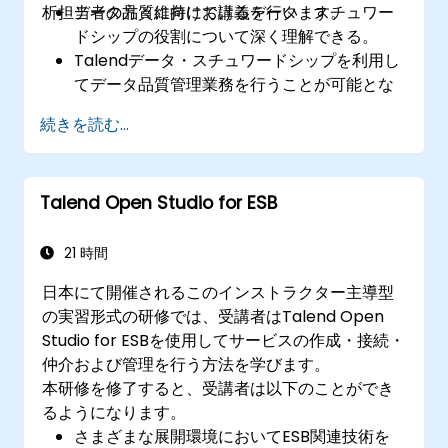
析担当者の方々に向けて講義を行います。
データ品質維持におけるデータ・スチュワー
ドシップの役割について深く理解できる。
Talendデータ・スチュワードシップを利用し
てデータ品質管理業務を行うことが可能とな
る。
続きを読む...
ワークフローのカスタマイズも含め、タスク
の作成・割り当て・管理ができるようにな
る。
Talend Open Studio for ESB
ツールに備わるレポート機能や監視機能を活
用し、データ品質およびスチュワードシップ
活動の状況を追跡可能となる。
21 時間
日本にて開催されるこのインストラクター主導型
の実習形式の研修では、受講者はTalend Open
Studio for ESBを使用してサービスの作成・接続・
仲介および管理を行う方法を学びます。
本研修を修了すると、受講者は以下のことができ
るようになります。
さまざまな展開環境においてESB関連技術を