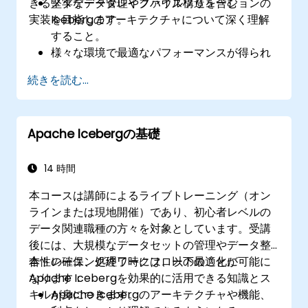
きる堅牢なデータレイクハウスソリューションの
メタデータ管理やファイル構造を含む
実装を目指します。
Icebergのアーキテクチャについて深く理解
すること。
様々な環境で最適なパフォーマンスが得られ
るようIcebergを設定し、複数のデータ処理
続きを読む...
エンジンと統合すること。
大規模なIcebergテーブルの管理や複雑なス
キーマ変更、パーティション構成の進化に対
Apache Icebergの基礎
応すること。
大量データセットにおいてクエリパフォーマ
ンスとデータスキャン効率を最適化する技術
14 時間
を習得すること。
本コースは講師によるライブトレーニング（オン
分散環境下におけるデータ整合性の維持、ト
ラインまたは現地開催）であり、初心者レベルの
ランザクション保証の管理、障害対応メカニ
データ関連職種の方々を対象としています。受講
ズムの実装を行うこと。
後には、大規模なデータセットの管理やデータ整
合性の確保、処理ワークフローの最適化に
本トレーニング終了時には、以下のことが可能に
Apache Icebergを効果的に活用できる知識とス
なります：
キルが身につきます。
Apache Icebergのアーキテクチャや機能、