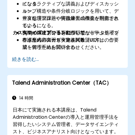
になる。
インタラクティブな講義およびディスカッシ
ループ構造や条件分岐ロジックを用いて、デ
ョン。
ータ処理フローや特徴量生成作業を制御でき
豊富な演習課題や実践練習の機会が用意され
るようになる。
ている。
カスタマイズオプションについて
PySparkにおける再利用可能なデータ処理を
実際の環境下で手を動かしながら学ぶライブ
行うためのユーザー定義関数（UDF）の作
ラボ形式の実習も実施される。
本講座内容のカスタマイズ希望の方は、ご要
成・管理手法を習得する。
望を伺うためお問い合わせください。
続きを読む...
Talend Administration Center（TAC）
14 時間
日本にて実施される本講座は、Talend
Administration Centerの導入と運用管理手法を
習得したいシステム管理者、データサイエンティ
スト、ビジネスアナリスト向けとなっています。