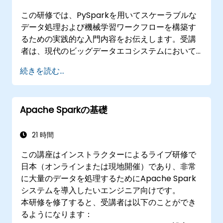
この研修では、PySparkを用いてスケーラブルな
データ処理および機械学習ワークフローを構築す
るための実践的な入門内容をお伝えします。受講
者は、現代のビッグデータエコシステムにおいて
Apache Sparkがどのように機能し、分散型コン
続きを読む...
ピューティングの原理を用いて大規模なデータセ
ットを効率的に処理するかについて学びます。
Apache Sparkの基礎
21 時間
この講座はインストラクターによるライブ研修で
日本（オンラインまたは現地開催）であり、非常
に大量のデータを処理するためにApache Spark
システムを導入したいエンジニア向けです。
本研修を修了すると、受講者は以下のことができ
るようになります：