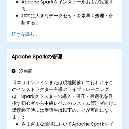
Apache Sparkをインストールおよび設定す
る。
非常に大きなデータセットを素早く処理・分
析する。
Apache SparkとHadoop MapReduceの違
続きを読む...
いや、どちらを使うべきかを理解する。
他の機械学習ツールとApache Sparkを連携
させる。
Apache Sparkの管理
35 時間
日本（オンラインまたは現地開催）で行われるこ
のインストラクター主導のライブトレーニング
は、Sparkクラスターの導入・保守・最適化を目
指す初心者から中級レベルのシステム管理者向け
です。
講座終了時には受講生は以下のことが可能になり
ます：
さまざまな環境においてApache Sparkをイ