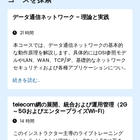
データ通信ネットワーク – 理論と実践
21 時間
本コースでは、データ通信ネットワークの基本的
な動作原理を解説します。具体的にはOSI参照モデ
ルやLAN、WAN、TCP/IP、基礎的なネットワーク
セキュリティおよび各種アプリケーションについ
て取り上げます。受講者は、データ通信ネットワ
続きを読む...
ークの構造やハードウェア構成、ソフトウェア設
定などに関する総合的な知識を得ることができま
す。
telecom網の展開、統合および運用管理（2G
～5GおよびエンタープライズWi-Fi）
14 時間
このインストラクター主導のライブトレーニング