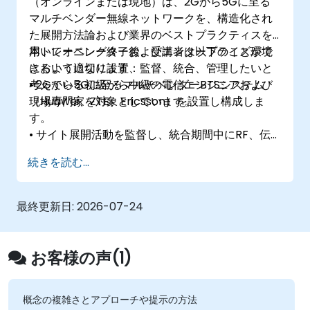
（オンラインまたは現地）は、2Gから5Gに至る
マルチベンダー無線ネットワークを、構造化され
た展開方法論および業界のベストプラクティスを
用いてオペレーターおよびエンタープライズ環境
本トレーニング終了後、受講者は以下のことがで
において適切に設置、監督、統合、管理したいと
きるようになります：
考えている初級から中級の電信エンジニアおよび
• 2Gから5Gに至るマルチベンダーBTSシステム
現場専門家を対象としています。
（Huawei、ZTE、Ericsson）を設置し構成しま
す。
• サイト展開活動を監督し、統合期間中にRF、伝
送、電源、土木インフラ、コアネットワークの各
続きを読む...
チームと調整します。
• 電信サイトをATP（Acceptance Test
Procedure：納品検査手順）に備えて準備し、オ
最終更新日:
2026-07-24
ペレーターへの移行プロセスを管理します。
• 無線KPIを監視し、商用および技術的なレポート
構造内でのクラスターベースおよび地域ベースの
お客様の声(1)
ネットワーク運用を管理します。
概念の複雑さとアプローチや提示の方法