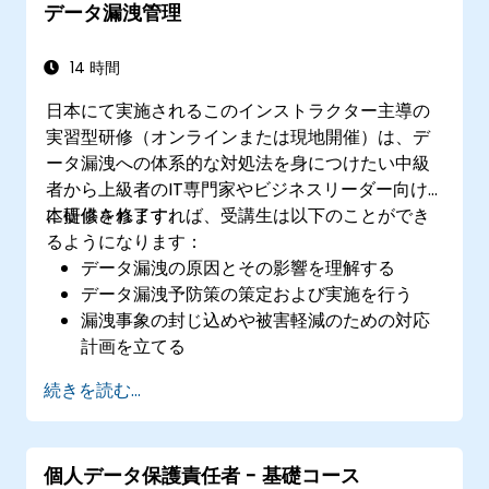
データ漏洩管理
ストプラクティスを実践できる
14 時間
日本にて実施されるこのインストラクター主導の
実習型研修（オンラインまたは現地開催）は、デ
ータ漏洩への体系的な対処法を身につけたい中級
者から上級者のIT専門家やビジネスリーダー向け
に提供されます。
本研修を修了すれば、受講生は以下のことができ
るようになります：
データ漏洩の原因とその影響を理解する
データ漏洩予防策の策定および実施を行う
漏洩事象の封じ込めや被害軽減のための対応
計画を立てる
フォレンジック調査を行い、漏洩がもたらし
続きを読む...
た影響を評価する
法的・規制上の要件に従って漏洩事象を報告
する
個人データ保護責任者 - 基礎コース
漏洩後のシステム復旧およびセキュリティ体