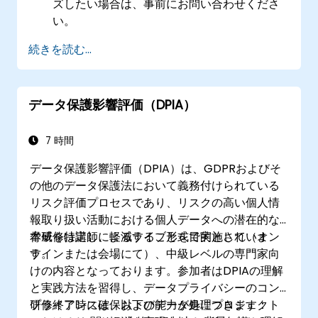
ズしたい場合は、事前にお問い合わせくださ
い。
続きを読む...
データ保護影響評価（DPIA）
7 時間
データ保護影響評価（DPIA）は、GDPRおよびそ
の他のデータ保護法において義務付けられている
リスク評価プロセスであり、リスクの高い個人情
報取り扱い活動における個人データへの潜在的な
脅威を特定し、軽減することを目的としていま
本研修は講師によるライブ形式で実施され（オン
す。
ラインまたは会場にて）、中級レベルの専門家向
けの内容となっております。参加者はDPIAの理解
と実践方法を習得し、データプライバシーのコン
プライアンス確保およびデータ処理プロジェクト
研修終了時には、以下の能力が身につきます：