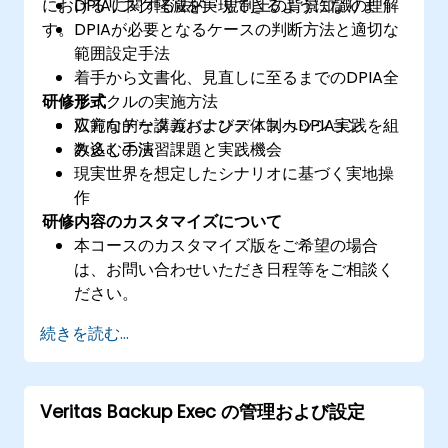
におけるリスク軽減を実現できるようになりま
DPIAに関する法的・規制上の背景知識の理解
す。
DPIAが必要となるケースの判断方法と適切な
範囲設定手法
着手から文書化、見直しに至るまでのDPIA全
研修形式
サイクルの実施方法
広範なデータガバナンス体制へDPIA実践を組
双方向的な講義およびディスカッション
み込む手法
数多くの演習課題と実践機会
現実世界を想定したシナリオに基づく実地操
作
研修内容のカスタマイズについて
本コースのカスタマイズ版をご希望の場合
は、お問い合わせいただき日程等をご相談く
ださい。
続きを読む...
Veritas Backup Exec の管理および設定