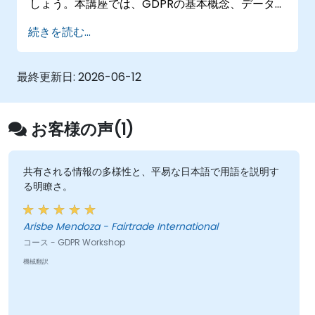
しょう。本講座では、GDPRの基本概念、データ
主体の権利、データ保護原則、同意取得に関する
続きを読む...
要件、個人情報漏洩時の通知義務、そしてプライ
バシー・バイ・デザインについて解説します。ま
た、組織全体でGDPRコンプライアンスを実現さ
最終更新日:
2026-06-12
せるための具体的な取り組みや仕組みも学び、適
法かつ信頼性の高いデータ処理体制を構築し、デ
ータ保護に対する責任意識の向上にもつながりま
お客様の声(1)
す。
共有される情報の多様性と、平易な日本語で用語を説明す
る明瞭さ。
Arisbe Mendoza - Fairtrade International
コース - GDPR Workshop
機械翻訳