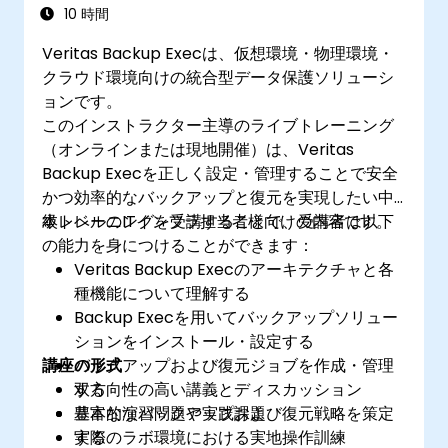
10 時間
Veritas Backup Execは、仮想環境・物理環境・
クラウド環境向けの統合型データ保護ソリューシ
ョンです。
このインストラクター主導のライブトレーニング
（オンラインまたは現地開催）は、Veritas
Backup Execを正しく設定・管理することで安全
かつ効率的なバックアップと復元を実現したい中
級レベルのITインフラ担当者様向けの内容です。
本トレーニングを受講することで、受講者は以下
の能力を身につけることができます：
Veritas Backup Execのアーキテクチャと各
種機能について理解する
Backup Execを用いてバックアップソリュー
ションをインストール・設定する
講座の形式
バックアップおよび復元ジョブを作成・管理
する
双方向性の高い講義とディスカッション
基本的なバックアップおよび復元戦略を策定
豊富な演習問題や実践課題
する
実際のラボ環境における実地操作訓練