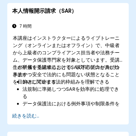
本人情報開示請求（SAR）
7 時間
本講座はインストラクターによるライブトレーニ
ング（オンラインまたはオフライン）で、中級者
から上級者のコンプライアンス担当者や法務チー
ム、データ保護専門家を対象としています。受講
生が所属する組織におけるSAR対応プロセスが効
この研修を受講することで、以下の能力が身につ
率的かつ安全で法的にも問題ない状態となること
きます：
を目的としています。
SARに関連する法的枠組みを理解できる
法規制に準拠しつつSARを効率的に処理でき
る
データ保護法における例外事項や制限条件を
見極められる
続きを読む...
第三者情報を含む複雑なSARのケースにも対
応できる
SARに関する文書作成や返答手順におけるベ