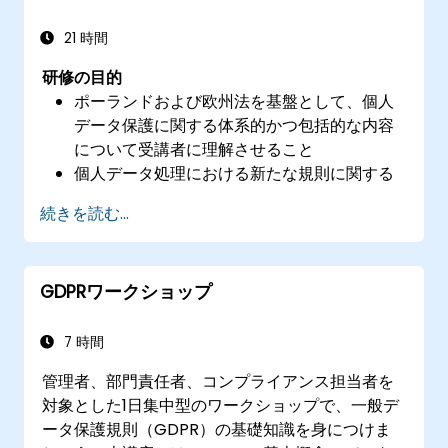
制の強化を行う
21 時間
研修の目的
ポーランドおよび欧州法を基盤として、個人
データ保護に関する体系的かつ包括的な内容
について受講者に理解させること
個人データ処理における新たな規則に関する
実践的な知識を提供すること
続きを読む...
GDPRの施行に伴う法的リスクが最も高い分
野について解説すること
個人データ保護責任者としての業務を独力で
GDPRワークショップ
遂行できるよう、実践的な準備を行うこと
7 時間
管理者、部門責任者、コンプライアンス担当者を
対象とした1日集中型のワークショップで、一般デ
ータ保護規則（GDPR）の基礎知識を身につけま