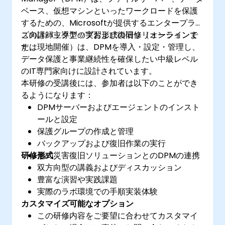
ベース、仮想マシンといったワークロードを保護
するための、Microsoftが提供するエンタープライ
ズ向けバックアップおよび復旧ソリューションで
この講師主導型の実習形式の研修（オンラインま
す。
たは現地開催）は、DPMを導入・設定・管理し、
データ保護と事業継続性を確保したい中級レベル
のIT専門家向けに設計されています。
本研修の受講後には、参加者は以下のことができ
るようになります：
DPMサーバーおよびエージェントのインスト
ールと設定
保護グループの作成と管理
バックアップおよび復旧作業の実行
研修形式
他の災害復旧ソリューションとのDPMの連携
双方向型の講義およびディスカッション
豊富な演習や実践課題
実際のラボ環境での手順実装体験
カスタマイズ可能なオプション
この研修内容をご要望に合わせてカスタマイ