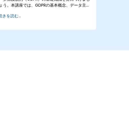
ょう。本講座では、GDPRの基本概念、データ主体
の権利、データ保護原則、同意取得に関する要
続きを読む...
件、個人情報漏洩時の通知義務、そしてプライバ
シー・バイ・デザインについて解説します。ま
た、組織全体でGDPRコンプライアンスを実現させ
るための具体的な取り組みや仕組みも学び、適法
かつ信頼性の高いデータ処理体制を構築し、デー
タ保護に対する責任意識の向上にもつながりま
す。