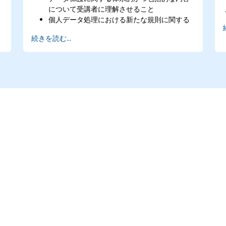
について受講者に理解させること
個人データ処理における新たな規則に関する
実践的な知識を提供すること
続きを読む...
GDPRの施行に伴う法的リスクが最も高い分
野について解説すること
個人データ保護責任者としての業務を独力で
遂行できるよう、実践的な準備を行うこと