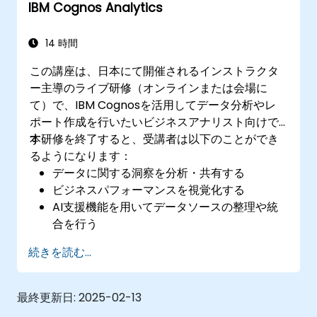
IBM Cognos Analytics
14 時間
この講座は、日本にて開催されるインストラクタ
ー主導のライブ研修（オンラインまたは会場に
て）で、IBM Cognosを活用してデータ分析やレ
ポート作成を行いたいビジネスアナリスト向けで
す。
本研修を終了すると、受講者は以下のことができ
るようになります：
データに関する洞察を分析・共有する
ビジネスパフォーマンスを視覚化する
AI支援機能を用いてデータソースの整理や統
合を行う
IBM Cognos Analyticsに搭載されたAI機能
続きを読む...
で、データ内の隠れた傾向を見つけ出す
最終更新日:
2025-02-13