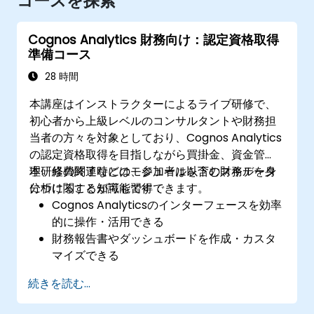
コースを探索
Cognos Analytics 財務向け：認定資格取得
準備コース
28 時間
本講座はインストラクターによるライブ研修で、
初心者から上級レベルのコンサルタントや財務担
当者の方々を対象としており、Cognos Analytics
の認定資格取得を目指しながら買掛金、資金管
理、経費関連などのモジュールを含む財務データ
本研修の終了時には、参加者は以下のスキルを身
分析に関する知識も習得できます。
につけることが可能です：
Cognos Analyticsのインターフェースを効率
的に操作・活用できる
財務報告書やダッシュボードを作成・カスタ
マイズできる
データモデルを適切に管理し、クエリの最適
続きを読む...
化が行える
Cognos Analytics認定試験に備えることがで