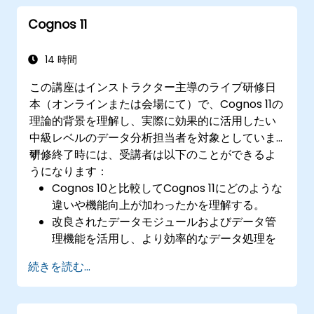
きる
Cognos 11
14 時間
この講座はインストラクター主導のライブ研修日
本（オンラインまたは会場にて）で、Cognos 11の
理論的背景を理解し、実際に効果的に活用したい
中級レベルのデータ分析担当者を対象としていま
す。
研修終了時には、受講者は以下のことができるよ
うになります：
Cognos 10と比較してCognos 11にどのような
違いや機能向上が加わったかを理解する。
改良されたデータモジュールおよびデータ管
理機能を活用し、より効率的なデータ処理を
行う。
続きを読む...
Cognos 11へのスムーズな移行と最適な利用の
ためのベストプラクティスを実践できる。