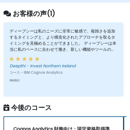
お客様の声(1)
ディープシーは私のニーズに非常に敏感で、複雑さを追加
するタイミングと、より構造化されたアプローチを取るタ
イミングを見極めることができました。 ディープシーは本
当に私のペースに合わせて働き、新しい機能やツールの使
い方をまず見せてから自分で再現させてくれたことで、訓
練が確実に身につきました。この訓練の結果とディープシ
Deepthi - Invest Northern Ireland
ーの専門知識には非常に満足しています！
コース - IBM Cognos Analytics
機械翻訳
今後のコース
Cognos Analytics 財務向け：認定資格取得準