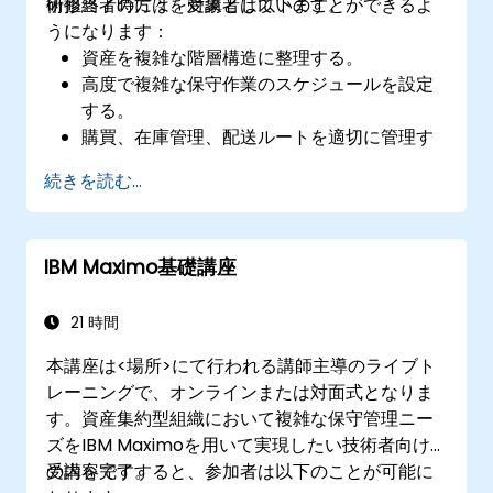
術担当者の方々を対象としています。
研修終了時には、受講者は以下のことができるよ
うになります：
資産を複雑な階層構造に整理する。
高度で複雑な保守作業のスケジュールを設定
する。
購買、在庫管理、配送ルートを適切に管理す
る。
続きを読む...
外部労働力リソースを効果的に管理する。
状態ベースのアプローチを用いて保守作業の
進捗を監視する。
IBM Maximo基礎講座
21 時間
本講座は<場所>にて行われる講師主導のライブト
レーニングで、オンラインまたは対面式となりま
す。資産集約型組織において複雑な保守管理ニー
ズをIBM Maximoを用いて実現したい技術者向け
の内容です。
受講を完了すると、参加者は以下のことが可能に