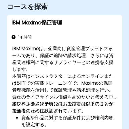
コースを探索
IBM Maximo保証管理
14 時間
IBM Maximoは、企業向け資産管理プラットフォ
ームであり、保証の追跡や請求処理、さらには資
産関連権利に関するサプライヤーとの連携を支援
します。
本講座はインストラクターによるオンラインまた
は対面での実践トレーニングで、Maximoの保証
管理機能を活用して保証管理や請求処理を行い、
資産のライフサイクル価値を高めたいと考える中
級レベルのメンテナンスおよびエンジニアリング
本プログラム終了時には、受講者は以下のことが
担当者のために設計されています。
できるようになります：
資産や部品に対する保証条件および権利内容
を設定する。