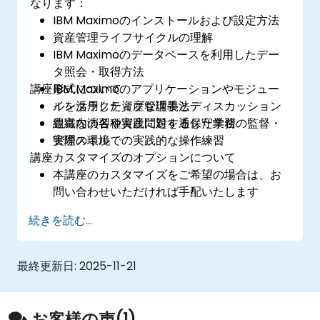
なります：
IBM Maximoのインストールおよび設定方法
資産管理ライフサイクルの理解
IBM Maximoのデータベースを利用したデー
タ照会・取得方法
講座形式について
IBM Maximoのアプリケーションやモジュー
ルを活用した資産管理手法
インタラクティブな講義とディスカッション
組織内の各種資産に対する保守業務の監督・
豊富な演習や実践問題を通じた学習
管理スキル
実際の環境での実践的な操作練習
講座カスタマイズのオプションについて
本講座のカスタマイズをご希望の場合は、お
問い合わせいただければ手配いたします
続きを読む...
最終更新日:
2025-11-21
お客様の声(1)