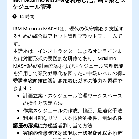
IBM Maximo MAS-9を利用した計画立案とス
ケジュール管理
14 時間
IBM Maximo MAS-9は、現代の保守業務を支援す
るための統合型アセット管理プラットフォームで
す。
本講座は、インストラクターによるオンラインま
たは対面形式の実践的な研修であり、Maximo
MAS-9内の計画立案およびスケジュール管理機能
を活用して業務効率化を図りたい中級レベルの保
守担当者向けに設計されています。
受講を完了すると、参加者は以下の能力を習得で
きます：
計画立案・スケジュール管理ワークスペース
の操作と設定方法
作業スケジュールの作成、検証、最適化手法
利用可能なリソースや技術的要件、制約条件
講座の形式について
を考慮した担当者割り当て方法
実際の作業状況を監視し、状況変化に応じた
ガイド付きデモンストレーションと双方向デ