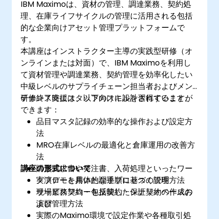
IBM Maximoは、資材の管理、調達業務、契約処
理、在庫ライフサイクルの管理に活用される包括
的な企業向けアセット管理プラットフォームで
す。
本講座はインストラクター主導の実践型研修（オ
ンラインまたは対面）で、IBM Maximoを利用し
て資材管理や調達業務、契約管理を効率化したい
中級レベルのサプライチェーン担当者およびメン
テナンス支援スタッフ向けに設計されています。
研修終了時には、以下のスキルを習得することが
できます：
品目マスタ記録の効率的な操作および設定方
法
MRO在庫レベルの最適化と倉庫運用の改善方
法
講座の形式について
購買要求書や発注書、入荷処理といったワー
クフローを用いた調達プロセスの管理方法
実演デモと具体的な手順に基づく説明
サービス契約・包括契約・保証契約の作成お
現場業務フローを反映したシナリオベースの
よび管理方法
演習
実際のMaximo環境で設定作業や各種取引処