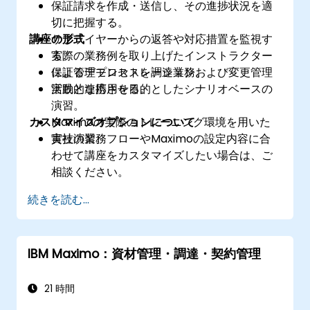
保証請求を作成・送信し、その進捗状況を適
切に把握する。
講座の形式
サプライヤーからの返答や対応措置を監視す
る。
実際の業務例を取り上げたインストラクター
保証管理プロセスを調達業務および変更管理
によるデモンストレーション。
活動と連携させる。
実践的な応用を目的としたシナリオベースの
演習。
カスタマイズオプションについて
Maximoの実際のトレーニング環境を用いた
実技演習。
貴社の業務フローやMaximoの設定内容に合
わせて講座をカスタマイズしたい場合は、ご
相談ください。
続きを読む...
IBM Maximo：資材管理・調達・契約管理
21 時間