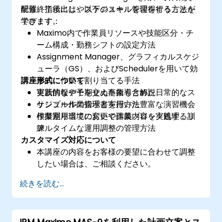
配置、指示出しやスケジュール管理を行う方法を
研修終了後には、以下のスキルを習得することが
学びます。
できます：
Maximo内で作業員リソースや技能区分・チ
ーム構成・勤務シフトの設定方法
Assignment Manager、グラフィカルスケジ
ューラ（GS）、およびSchedulerを用いて効
講座形式について
率的に作業を割り当てる手法
更新情報や予期せぬ事象も含めた日常的なス
実践的なデモを交えた指導と解説
ケジュールの管理と実行方法
サンプル作業指示書を用いた豊富な演習機会
作業割り当ての変更や作業ブロック処理、リ
模擬運用環境において講義内容を実践する訓
アルタイムな運用調整の管理方法
練
カスタマイズ対応について
本講座の内容をお客様の要望に合わせて調整
したい場合は、ご相談ください。
続きを読む...