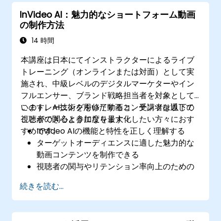
て、動画制作における生産性向上が実現でき
InVideo AI：魅力的なショートフォーム動画
るようになる
の制作方法
14 時間
本講座は日本にてインストラクターによるライブ
トレーニング（オンラインまたは対面）として実
施され、中級レベルのデジタルマーケターやイン
フルエンサー、ブランド戦略担当者を対象として
います。AI技術を用いた動画コンテンツを通じて
このトレーニングを修了すると、受講者は以下の
視聴者の関心と参加度を最大化したい方々におす
ことができるようになります：
すめです。
InVideo AIの機能と特性を正しく理解する
ターゲットオーディエンスに適した魅力的な
動画コンテンツを制作できる
視聴者の関与やリテンション率向上のための
戦略を実践できる
続きを読む...
パフォーマンス指標を分析し、動画マーケテ
ィング戦略を改善できる