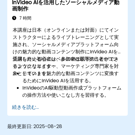
InVideo AIを活用したソーシャルメディア動
画制作
7 時間
本講座は日本（オンラインまたは対面）にてイン
ストラクターによるライブトレーニングとして実
施され、ソーシャルメディアプラットフォーム向
けの魅力的な動画コンテンツ制作にInVideo AIを
活用したい初心者レベルのSNS運用担当者やコン
受講を終える頃には、参加者は以下のことができ
テンツクリエイター、マーケティング専門家を対
るようになります：
象としています。
テキストを魅力的な動画コンテンツに変換す
るためにInVideo AIを活用する。
InVideoのAI駆動型動画作成プラットフォーム
の操作方法や使いこなし方を習得する。
AIで生成された動画コンテンツを用いてソー
続きを読む...
シャルメディア戦略を強化する。
AIが提供する分析情報に基づき、動画のエン
ゲージメント状況を分析・最適化する。
最終更新日:
2025-08-28