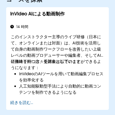
InVideo AIによる動画制作
14 時間
このインストラクター主導のライブ研修（日本に
て、オンラインまたは対面）は、AI技術を活用し
て自身の動画制作ワークフローを改善したい上級
レベルの動画プロデューサーや編集者、そしてAI
に興味を持つ方々を対象としています。
研修終了時には、受講生は以下のことができるよ
うになります：
InVideoのAIツールを用いて動画編集プロセス
を効率化する
人工知能駆動型手法により自動的に動画コン
テンツを制作できるようになる
AIベースのテンプレートを用いてプロ品質の
続きを読む...
動画が作成可能になる
人工知能で強化されたワークフローを利用し