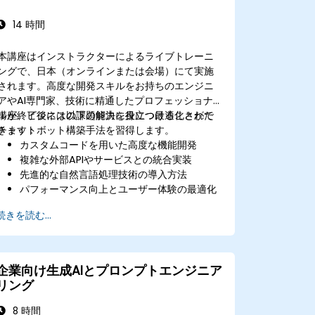
AI駆動型キャンペーンの成果向上に向けた分
析および最適化手法も実践可能になる。
14 時間
本講座はインストラクターによるライブトレーニ
ングで、日本（オンラインまたは会場）にて実施
されます。高度な開発スキルをお持ちのエンジニ
アやAI専門家、技術に精通したプロフェッショナ
ルが、ビジネスの課題解決に役立つ最適化された
講座終了後には以下の能力を身につけることがで
チャットボット構築手法を習得します。
きます：
カスタムコードを用いた高度な機能開発
複雑な外部APIやサービスとの統合実装
先進的な自然言語処理技術の導入方法
パフォーマンス向上とユーザー体験の最適化
手法
続きを読む...
セキュリティおよびプライバシー確保の実践
方法
高負荷環境にも耐えうるチャットボットの導
入・拡張手順
企業向け生成AIとプロンプトエンジニア
リング
8 時間