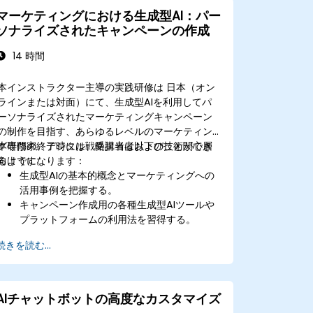
マーケティングにおける生成型AI：パー
ソナライズされたキャンペーンの作成
14 時間
本インストラクター主導の実践研修は 日本（オン
ラインまたは対面）にて、生成型AIを利用してパ
ーソナライズされたマーケティングキャンペーン
の制作を目指す、あらゆるレベルのマーケティン
グ専門家、デジタル戦略担当者および技術関心層
本研修の終了時には、受講者は以下のことができ
向けです。
るようになります：
生成型AIの基本的概念とマーケティングへの
活用事例を把握する。
キャンペーン作成用の各種生成型AIツールや
プラットフォームの利用法を習得する。
AIモデルを用いて顧客ごとに最適化されたマ
続きを読む...
ーケティングコンテンツを制作できるように
なる。
生成型AIによる内容を全体的なマーケティン
グ戦略の一部として効果的に取り入れる方法
AIチャットボットの高度なカスタマイズ
がわかる。