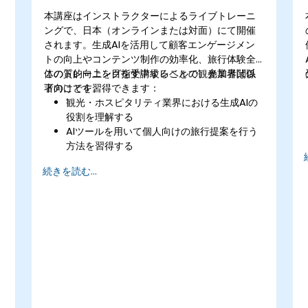
本講座はインストラクターによるライブトレーニ
は
ングで、日本（オンラインまたは対面）にて開催
されます。生成AIを活用して顧客エンゲージメン
トの向上やコンテンツ制作の効率化、旅行体験全
体の質的向上を目指す中級レベルの観光業界関係
このトレーニングを受講することで、参加者は以
者向けです。
下のことを習得できます：
観光・ホスピタリティ業界における生成AIの
役割を理解する
AIツールを用いて個人向けの旅行提案を行う
方法を習得する
AI駆動型チャットボットにより顧客対応を自
続きを読む...
動化する方法を学ぶ
AIで生成されたコンテンツを活用してマーケ
ティング戦略を強化する方法を身につける