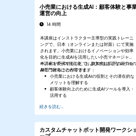
小売業における生成AI：顧客体験と事
運営の向上
14 時間
本講座はインストラクター主導型の実践トレーニ
ングで、日本（オンラインまたは対面）にて実施
されます。小売業におけるイノベーションや効率
化を目的に生成AIを活用したい小売マネージャ
ー、eコマース担当者、およびさまざまなレベル
本講座を受講することで、参加者は以下の能力を
AI専門家向けの内容です。
身につけることができます：
小売業における生成AIの役割とその潜在的な
メリットを理解する
顧客体験向上のために生成AIツールを導入・
活用する
在庫管理の最適化に向けて生成AIを利用する
続きを読む...
正確な販売予測のために生成AI技術を応用す
る
小売業務へ生成AIソリューションを効果的に
統合する
カスタムチャットボット開発ワークシ