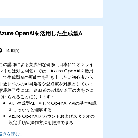
Azure OpenAIを活用した生成型AI
14 時間
この講師による実践的な研修（日本にてオンライ
ンまたは対面開催）では、Azure OpenAIを活用
して生成型AIの可能性を引き出したい初心者から
中級レベルのAI開発者や愛好家を対象としていま
す。
講座終了後には、参加者の皆様が以下の力を身に
つけられることになります：
AI、生成型AI、そしてOpenAI APIの基本知識
をしっかりと理解する
Azure OpenAIアカウントおよびスタジオの
設定手順や操作方法を把握できる
Azure OpenAIサービスを実践的かつ効率的
続きを読む...
に導入・管理する方法を理解する