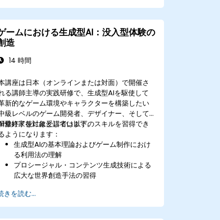
生成型AIモデルをさまざまなアプリケーショ
ンへ柔軟に組み込む技術が学べる
ゲームにおける生成型AI：没入型体験の
創造
14 時間
本講座は日本（オンラインまたは対面）で開催さ
れる講師主導の実践研修で、生成型AIを駆使して
革新的なゲーム環境やキャラクターを構築したい
中級レベルのゲーム開発者、デザイナー、そして
AI愛好家を対象としています。
研修終了後には受講者は以下のスキルを習得でき
るようになります：
生成型AIの基本理論およびゲーム制作におけ
る利用法の理解
プロシージャル・コンテンツ生成技術による
広大な世界創造手法の習得
AIによって制御されるキャラクターや物語設
続きを読む...
計の実践技法
ゲーム分野におけるAI利用がもたらす倫理的
課題の検討能力