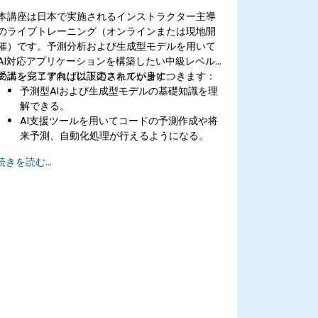
本講座は日本で実施されるインストラクター主導
のライブトレーニング（オンラインまたは現地開
催）です。予測分析および生成型モデルを用いて
AI対応アプリケーションを構築したい中級レベル
のエンジニア向けに設定されています。
受講を完了すれば以下のスキルが身につきます：
予測型AIおよび生成型モデルの基礎知識を理
解できる。
AI支援ツールを用いてコードの予測作成や将
来予測、自動化処理が行えるようになる。
大規模言語モデル（LLM）やトランスフォー
続きを読む...
マーを活用し、テキストおよびコード生成も
実現可能となる。
時系列予測やAIベースの推奨システムについ
ても適用できるようになる。
実際の用途に合わせてAIモデルを開発・微調
整することも可能になる。
AI導入時の倫理的課題や適切な運用方法につ
いても理解できる。