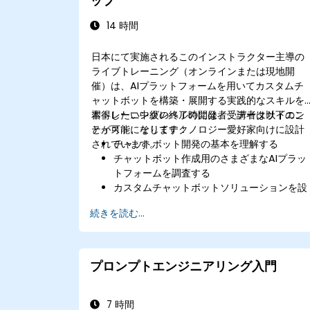
ップ
14 時間
日本にて実施されるこのインストラクター主導の
ライブトレーニング（オンラインまたは現地開
催）は、AIプラットフォームを用いてカスタムチ
ャットボットを構築・展開する実践的なスキルを
習得したい中級レベルの開発者、データサイエン
本トレーニングの終了時には、受講者は以下のこ
ティスト、そしてテクノロジー愛好家向けに設計
とが可能になります：
されています。
チャットボット開発の基本を理解する
チャットボット作成用のさまざまなAIプラッ
トフォームを調査する
カスタムチャットボットソリューションを設
計・実装する
続きを読む...
各種チャンネルやプラットフォームへチャッ
トボットを展開する
チャットボットのパフォーマンスおよびユー
ザーとの相互作用を分析する
プロンプトエンジニアリング入門
既存のシステムやデータベースにチャットボ
ットを統合する
7 時間