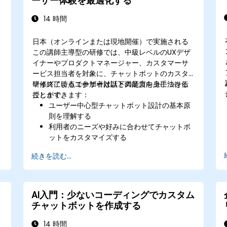
ーザー体験を最適化する
適化できる。
14 時間
日本（オンラインまたは現地開催）で実施される
この講師主導型の研修では、中級レベルのUXデザ
イナーやプロダクトマネージャー、カスタマーサ
ービス担当者を対象に、チャットボットのカスタ
マイズによるユーザー対話と満足度向上手法を伝
研修終了時点で参加者は以下の能力を身につける
授します。
ことができます：
ユーザー中心型チャットボット設計の基本原
則を理解する
利用者のニーズや好みに合わせてチャットボ
ットをカスタマイズする
ユーザー対話の質向上のための最善策を実施
続きを読む...
する
分析データを活用してチャットボットのパフ
ォーマンスを測定・改善する
既存のカスタマーサービスフローにチャット
AI入門：少ないコーディングでカスタム
ボットを組み込む
チャットボットを作成する
複数プラットフォーム間で一貫性があり魅力
的なユーザー体験を実現する
14 時間