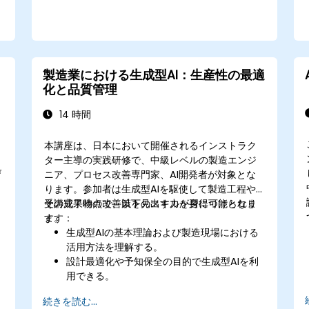
製造業における生成型AI：生産性の最適
化と品質管理
14 時間
本講座は、日本において開催されるインストラク
ター主導の実践研修で、中級レベルの製造エンジ
び
ニア、プロセス改善専門家、AI開発者が対象とな
ります。参加者は生成型AIを駆使して製造工程や
その成果物の改善策を見出す力を身につけられま
受講完了時点で、以下のスキルが習得可能となり
す。
ます：
生成型AIの基本理論および製造現場における
活用方法を理解する。
設計最適化や予知保全の目的で生成型AIを利
用できる。
AIが生み出した情報データを分析し、経営的
続きを読む...
判断へ反映させられる能力