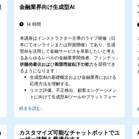
生成型AI分野における最新動向や技術進化に
業
金融業界向け生成型AI
常にアップデートされている状態になる。
14 時間
本講座はインストラクター主導のライブ研修（日
本にてオンラインまたは対面開催）であり、生成
型AIを活用して金融サービスを革新したいと考え
るあらゆるレベルの金融業界関係者、フィンテッ
ク開発者、およびAI専門家向けです。
研修の最後には、受講者は以下の能力を習得でき
の
るようになります：
生成型AIの基礎概念および金融業界における
応用方法を理解する。
リスク評価、不正検出、顧客エンゲージメン
トに向けて生成型AIツールやプラットフォー
ムを活用できる。
続きを読む...
金融業界向けのカスタムソリューションを生
成型AIを用いて開発できる。
既存の金融システムや業務プロセスに生成型
AIソリューションを統合できる。
ョ
カスタマイズ可能なチャットボットでユ
性能向上のために生成型AIモデルを分析・最