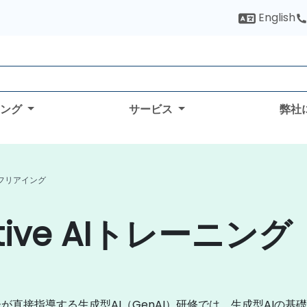
English
ィング
サービス
弊社
AI フリアイング
tive AIトレーニング
直接指導する生成型AI（GenAI）研修では、生成型AIの