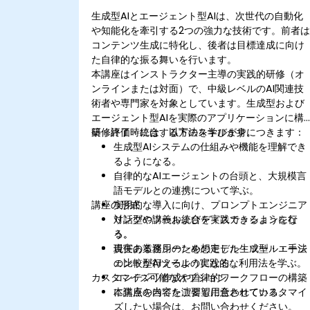
生成型AIとエージェント型AIは、次世代の自動化
や知能化を牽引する2つの強力な技術です。前者
コンテンツ生成に特化し、後者は目標達成に向け
た自律的な振る舞いを行います。
本講座はインストラクター主導の実践的研修（オ
ンラインまたは対面）で、中級レベルのAI関連技
術者や専門家を対象としています。生成型および
エージェント型AIを実際のアプリケーションに構
築・評価・統合する方法を学びます。
研修終了時には、以下のスキルが身につきます：
生成型AIシステムの仕組みや機能を理解でき
るようになる。
自律的なAIエージェントの台頭と、大規模言
語モデルとの連携について学ぶ。
講座の形式
実用的な導入に向け、プロンプトエンジニア
リングやツール統合を実践できるようにな
対話型の講義およびディスカッションを行
る。
う。
責任ある運用のためのモデル・ツール・手法
現実の業務シーンを想定した生成型・エージ
の比較が行えるようになる。
ェント型AIツールの実践的な利用法を学ぶ。
カスタマイズ可能なオプション
コンテンツ作成や自律的ワークフローの構築
に焦点を当てた演習も用意されている。
本講座の内容をご要望に合わせてカスタマイ
ズしたい場合は、お問い合わせください。