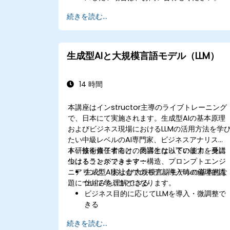
続きを読む...
生成型AIと大規模言語モデル（LLM）
14 時間
本講座はインstructor主導のライブトレーニング
で、日本にて実施されます。生成型AIの基本原理
およびビジネス現場におけるLLMの活用方法を学
たい中級レベルのAI専門家、ビジネスアナリス
ト、技術責任者向けの内容となっています。受講
本研修を修了すると、受講生は以下の能力を身に
生はトランスフォーマー構造、プロンプトエンジ
つけることができます：
ニアリング、実社会でのモデル導入時の倫理的課
生成型AIおよび大規模言語モデルの基本的な
題について学ぶことになります。
仕組みを理解できる
ビジネス目的に応じてLLMを導入・微調整で
きる
最適な出力が得られるようプロンプトエンジ
続きを読む...
ニアリング技術を活用できる