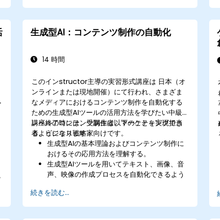
生産効率や製品の品質向上に寄与するAIソリ
ューション導入手法が身につく。
活
生成型AI：コンテンツ制作の自動化
14 時間
このインstructor主導の実習形式講座は 日本（オ
ンラインまたは現地開催）にて行われ、さまざま
なメディアにおけるコンテンツ制作を自動化する
ー
ための生成型AIツールの活用方法を学びたい中級
や
レベルのコンテンツ制作者、マーケティング担当
講座終了時には、受講生は以下のことを実現でき
者、ビジネス戦略家向けです。
るようになります：
生成型AIの基本理論およびコンテンツ制作に
おけるその応用方法を理解する。
生成型AIツールを用いてテキスト、画像、音
声、映像の作成プロセスを自動化できるよう
統
になる。
続きを読む...
最適なコンテンツ生成結果を得るためのプロ
ンプトエンジニアリング技術を実践的に応用
する。