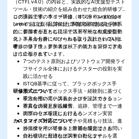
（CTFL v4.0）の内容と、実践的なAI支援型テスト
体系的なテスト設計手法によりテストカバレ
ツール・技術の紹介を組み合わせた総合的研修プ
ッジを向上させる
ログラムです。本コースは、ISTQB Foundation
この講師主導のライブ研修（オンラインまたはオ
ISTQB CTAL-TA認定試験に向けた準備の実施
Levelの認定取得に向けた準備講座であると同時
ンサイト）は、品質保証に関する基礎知識を体系
に、参加者が直ちに現場で活用可能なAI支援型テ
的に習得するとともに、テストケース生成や自動
ストスキルも身につけられるよう設計されていま
化、不具合分析にAIツールを取り入れたいQA担当
す。
者、ソフトウェアテスター、テストエンジニア向
研修の修了後、参加者は以下の能力を習得できる
けに企画されています。
ようになります：
7つのテスト原則およびソフトウェア開発ライ
フサイクル全体におけるテスターの役割を実
践に活かせる
ISTQB基準に従って、ブラックボックス手
研修形式について
法・ホワイトボックス手法・経験則に基づく
手法を用いてテストケースを設計できる
双方向性の高い講義およびディスカッション
不具合の発見から報告、追跡、管理まで一連
豊富な演習と実践練習
のプロセスを正しく行える
実際のラボ環境におけるハンズオン実習
カスタマイズ対応について
リスクベースアプローチや見積もり技法、進
捗指標を用いてテスト計画を策定できる
カスタマイズ研修をご希望の場合は、お問い
自社環境に最適なテスト自動化ツールを選
合わせいただければ調整いたします。