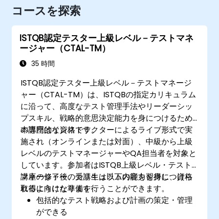
コースを探索
ISTQB認定テスター上級レベル－テストマネ
ージャー（CTAL-TM）
35 時間
ISTQB認定テスター上級レベル－テストマネージ
ャー（CTAL-TM）は、ISTQBの指定カリキュラム
に沿って、高度なテスト管理手法やリーダーシッ
プスキル、戦略的意思決定能力を身につけるため
の専門的な資格です。
本講座はインストラクターによるライブ形式で実
施され（オンラインまたは対面）、中級から上級
レベルのテストマネージャーやQA担当者を対象と
しています。参加者はISTQB上級レベル・テスト
マネージャーのカリキュラム内容を習得し、資格
講座の修了後、受講生は以下の能力を身につけら
取得に向けた準備を行うことができます。
れるようになります：
包括的なテスト戦略および計画の策定・管理
ができる