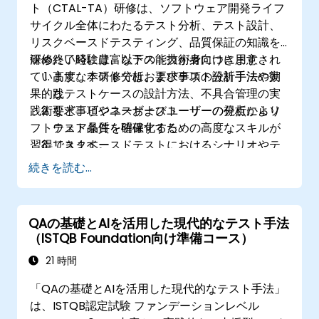
ト（CTAL-TA）研修は、ソフトウェア開発ライフ
サイクル全体にわたるテスト分析、テスト設計、
リスクベースドテスティング、品質保証の知識を
深めたい経験豊富なテスト技術者向けに用意され
研修終了時には、以下の能力が身につきます：
ています。本研修では、要求事項の分析手法や効
高度なテスト分析およびテスト設計手法の実
果的なテストケースの設計方法、不具合管理の実
践
践術など、ビジネスおよびユーザーの視点からソ
要求事項やユーザーストーリーの分析により
フトウェア品質を確保するための高度なスキルが
テスト条件を明確化する
習得できます。
リスクベースドテストにおけるシナリオやテ
ストケースの作成および優先順位付け
続きを読む...
ソフトウェア品質特性ならびに非機能要件の
評価
テストの観点から仕様書を検証・評価する
QAの基礎とAIを活用した現代的なテスト手法
不具合分析および根本的原因の特定への貢献
（ISTQB Foundation向け準備コース）
ソフトウェア開発ライフサイクル早期段階に
21 時間
おける品質向上のための静的テスティング手
法の適用
「QAの基礎とAIを活用した現代的なテスト手法」
アジャイル、ウォーターフォールおよびハイ
は、ISTQB認定試験 ファンデーションレベル
ブリッド型環境下でのテスト活動への対応