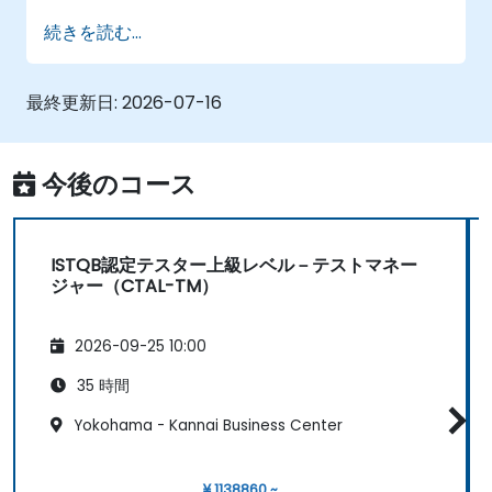
定・評価できる
続きを読む...
生成型AIおよびLLMを活用して要件文書からテ
ストケースを作成・レビュー・改善できる
AI搭載ツールを用いて自己修正機能付き自動
最終更新日:
2026-07-16
化、ビジュアル回帰テスト、不具合予測を行
える
ISTQB Foundation Level試験の構成を理解
今後のコース
し、模擬問題に自信を持って解答できる
ISTQB認定テスター上級レベル－テストマネー
ジャー（CTAL-TM）
2026-09-25 10:00
35 時間
Yokohama - Kannai Business Center
¥ 1138860 ~