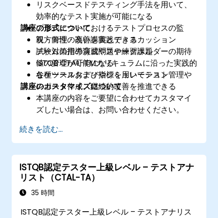
リスクベースドテスティング手法を用いて、
効率的なテスト実施が可能になる
講座の形式について
プロジェクトにおけるテストプロセスの監
視・管理・改善を実践できる
双方向性の高い講義とディスカッション
チームの指導育成やステークホルダーの期待
試験対策用の演習問題や練習課題
値の管理が可能になる
ISTQB CTAL-TMカリキュラムに沿った実践的
各種ツールおよび指標を用いてテスト管理や
なケーススタディやシミュレーション
講座のカスタマイズについて
レポート作成、継続的改善を推進できる
本講座の内容をご要望に合わせてカスタマイ
ズしたい場合は、お問い合わせください。
続きを読む...
ISTQB認定テスター上級レベル – テストアナ
リスト（CTAL-TA）
35 時間
ISTQB認定テスター上級レベル – テストアナリス