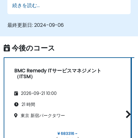
効果的なインシデント管理および問題管理手
続きを読む...
法を実践できる
リスクを最小限に抑えつつ変更管理とリリー
スプロセスを効率的に運用する
最終更新日:
2024-09-06
BMC Remedyの資産管理機能を用いて、資産
ライフサイクル全体を管理できる
今後のコース
BMC Remedy ITサービスマネジメント
（ITSM）
2026-09-21 10:00
21 時間
東京 新宿パークタワー
¥ 683316 ~