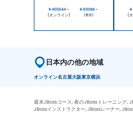
¥ 455544 ~
¥ 911088 ~
¥
(オンライン)
(
(教室)
日本内の他の地域
オンライン
名古屋
大阪
東京
横浜
週末JBossコース, 夜のJBossトレーニング, J
JBossインストラクター, JBossレーナー, JBo