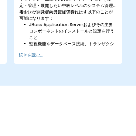
定・管理・展開したい中級レベルのシステム管理
者および開発者向けに提供されます。
本トレーニングの受講終了時には、以下のことが
可能になります：
JBoss Application Serverおよびその主要
ェ
コンポーネントのインストールと設定を行う
こと
監視機能やデータベース接続、トランザクシ
ョン管理用にJBoss ASの各サービスをカス
続きを読む...
タマイズすること
EJB 3セッションビーンおよびWebアプリケ
ーションを開発・展開すること
JBoss Messaging Serviceを用いてJMSア
プリケーションのデプロイと管理を行うこと
Java Management Extensionや管理コン
ソールを活用してJBoss ASを管理すること
JBoss Droolsでビジネスルールを実装し、
Guvnorツールを用いてルール開発およびテ
ストを行うこと