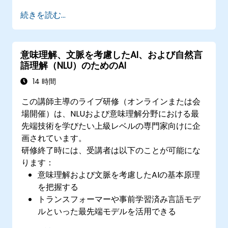
層学習アーキテクチャについて探求する。
続きを読む...
NLU分野の今後の動向を活用して、洗練され
たAIシステムを構築できる。
意味理解、文脈を考慮したAI、および自然言
語理解（NLU）のためのAI
14 時間
この講師主導のライブ研修（オンラインまたは会
場開催）は、NLUおよび意味理解分野における最
先端技術を学びたい上級レベルの専門家向けに企
画されています。
研修終了時には、受講者は以下のことが可能にな
ります：
意味理解および文脈を考慮したAIの基本原理
を把握する
トランスフォーマーや事前学習済み言語モデ
ルといった最先端モデルを活用できる
より優れたAIによる言語理解を実現するため