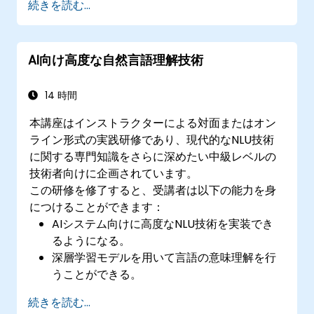
続きを読む...
のNLU技術を実装できる
意味分析や文脈を考慮したAIを用いたアプリ
ケーションを開発できる
AI向け高度な自然言語理解技術
14 時間
本講座はインストラクターによる対面またはオン
ライン形式の実践研修であり、現代的なNLU技術
に関する専門知識をさらに深めたい中級レベルの
技術者向けに企画されています。
この研修を修了すると、受講者は以下の能力を身
につけることができます：
AIシステム向けに高度なNLU技術を実装でき
るようになる。
深層学習モデルを用いて言語の意味理解を行
うことができる。
複雑なアプリケーションにおいても正確に意
続きを読む...
図認識や分類を実施できる。