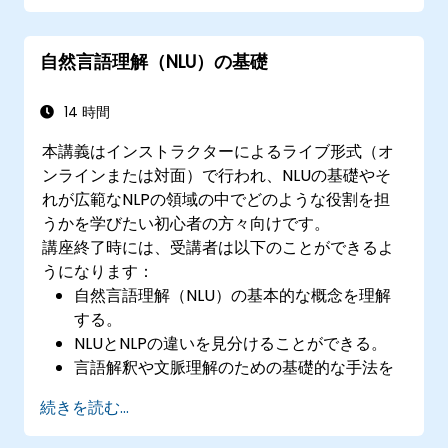
Hugging Face Transformersといった最先端
ツールを活用してNLUタスクに対処できる。
自然言語理解（NLU）の基礎
14 時間
本講義はインストラクターによるライブ形式（オ
ンラインまたは対面）で行われ、NLUの基礎やそ
れが広範なNLPの領域の中でどのような役割を担
うかを学びたい初心者の方々向けです。
講座終了時には、受講者は以下のことができるよ
うになります：
自然言語理解（NLU）の基本的な概念を理解
する。
NLUとNLPの違いを見分けることができる。
言語解釈や文脈理解のための基礎的な手法を
探ることができる。
続きを読む...
NLU技術を用いて簡単なテキスト処理タスク
を行うことができる。