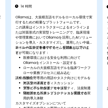
14 時間
実
Ollamaは、大規模言語モデルをローカル環境で実
行するための軽量なプラットフォームです。
この講座はインストラクターによるオンラインま
たは対面形式の実習型トレーニングで、臨床現場
や管理業務においてOllamaを活用したAIソリュー
ベ
ションを導入・カスタマイズし、運用したい中級
レベルの医療従事者やITチームを対象としていま
本トレーニングを修了すると、受講生は以下のこ
す。
とが可能になります：
医療環境における安全な利用に向けて
Ollamaをインストール・設定する
ローカルの大規模言語モデルを臨床ワークフ
ローや業務プロセスに組み込む
講座の形式
医療分野専用の用語やタスク向けにモデルを
カスタマイズする
対話型の講義とディスカッション
プライバシー保護、セキュリティ、法規制遵
実際に手を動かすデモや演習
守に関するベストプラクティスを実践する
隔離された医療シミュレーション環境での実
用的導入体験
カスタマイズオプションについて