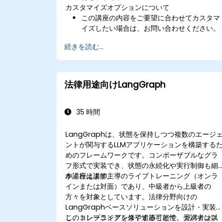
カスタマイズオプションについて
この講座の内容をご要望に合わせてカスタマ
イズしたい場合は、お問い合わせください。
続きを読む...
法律用途向けLangGraph
35 時間
LangGraphは、状態を保持しつつ複数のエージ
ントが関与するLLMアプリケーションを構築する
めのフレームワークです。コンポーザブルなグラ
フ形式で実装でき、状態の永続化や実行制御も細
かく行えます。
本講座は講師主導のライブトレーニング（オンラ
インまたは対面）であり、中級者から上級者の
方々を対象としています。法律分野向けの
LangGraphベースソリューションを設計・実装
し、コンプライアンスや追跡可能性、ガバナンス
このトレーニングを修了することで、受講者は以