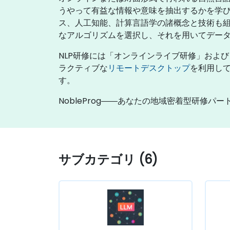
うやって有益な情報や意味を抽出するかを学びま
ス、人工知能、計算言語学の諸概念と技術も
なアルゴリズムを選択し、それを用いてデー
NLP研修には「オンラインライブ研修」およ
ラクティブな
リモートデスクトップ
を利用して
す。
NobleProg――あなたの地域密着型研修パー
サブカテゴリ (6)