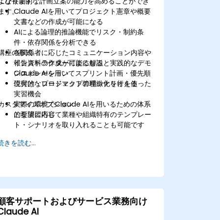
よび長期的な計画立案の能力を高めることができ
になります：
ます。
Claude AIを用いてプロジェクト憲章や概要
文書などの作成が可能になる
AIによる論理的推論機能でリスク・制約条
件・依存関係を分析できる
講座の形式
各関係者に応じたコミュニケーション内容や
報告資料の作成が可能になる
インストラクターによる解説と実践的なデモ
Claude AIを用いてスプリント計画・優先順
ンストレーション
位付け・ロードマップの精緻化を行える
現実的なプロジェクト管理シナリオを使った
実習機会
カスタマイズオプション
実際の環境でClaude AIを用いるための体系
的な演習内容
ご要望に応じて業種や組織特有のテンプレー
ト・シナリオを取り入れることも可能です
続きを読む...
顧客サポートおよびサービス業務向け
Claude AI