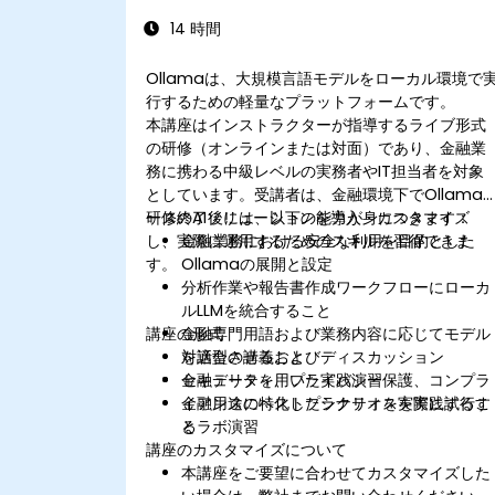
14 時間
Ollamaは、大規模言語モデルをローカル環境で
行するための軽量なプラットフォームです。
本講座はインストラクターが指導するライブ形式
の研修（オンラインまたは対面）であり、金融業
務に携わる中級レベルの実務者やIT担当者を対象
としています。受講者は、金融環境下でOllama
ースのAIソリューションを導入・カスタマイズ
研修終了後には、以下の能力が身につきます：
し、実際に運用するためのスキルを習得できま
金融業務における安全な利用を目的とした
す。
Ollamaの展開と設定
分析作業や報告書作成ワークフローにローカ
ルLLMを統合すること
講座の形式
金融専門用語および業務内容に応じてモデル
を適合させること
対話型の講義およびディスカッション
セキュリティ、プライバシー保護、コンプラ
金融データを用いた実践演習
イアンスのベストプラクティスを実践するこ
金融用途に特化したシナリオを実際に試行す
と
るラボ演習
講座のカスタマイズについて
本講座をご要望に合わせてカスタマイズした