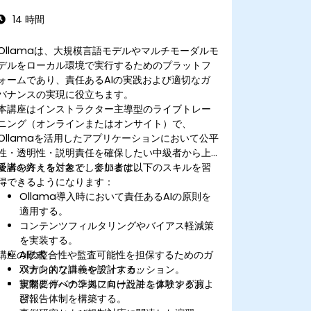
14 時間
Ollamaは、大規模言語モデルやマルチモーダルモ
デルをローカル環境で実行するためのプラットフ
ォームであり、責任あるAIの実践および適切なガ
バナンスの実現に役立ちます。
本講座はインストラクター主導型のライブトレー
ニング（オンラインまたはオンサイト）で、
Ollamaを活用したアプリケーションにおいて公平
性・透明性・説明責任を確保したい中級者から上
級者の方々を対象としています。
受講を終えることで、参加者は以下のスキルを習
得できるようになります：
Ollama導入時において責任あるAIの原則を
適用する。
コンテンツフィルタリングやバイアス軽減策
を実装する。
講座の形式
AIの整合性や監査可能性を担保するためのガ
バナンスフローを設計する。
双方向的な講義やディスカッション。
規制要件への準拠に向けたモニタリングおよ
実際にガバナンスフロー設計を体験する演
び報告体制を構築する。
習。