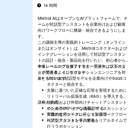
化
14 時間
Mistral AIはオープンなAIプラットフォームで、チ
ームが対話型アシスタントを企業向けおよび顧客
向けワークフローに構築・統合できるようにしま
す。
この講師主導の実践的トレーニング（オンライン
またはオンサイト）は、Mistralコネクターおよび
インテグレーションを活用して対話型アシスタン
トの設計・統合・製品化を行いたい、初心者から
中級レベルのプロダクトマネージャー、フルスタ
本トレーニングを修了すると、受講生は以下のこ
ック開発者、インテグレーションエンジニアを対
とができるようになります：
象としています。
Mistralの対話型モデルを企業向けやSaaSコ
ネクターと統合する。
文脈に基づいた正確な応答を実現するために
リトリーバル拡張生成（RAG）を導入する。
講座の形式
社内用および外部向けチャットアシスタント
のためのUXパターンを設計する。
インタラクティブな講義とディスカッション
実際の使用ケースに応じて製品ワークフロー
実践的なインテグレーション演習
へアシスタントを導入する。
対話型アシスタントの開発をリアルタイムで
行うラボセッション