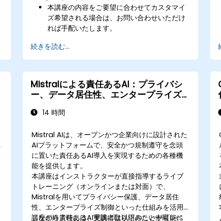
本講座の内容をご要望に合わせてカスタマイ
ズ希望される場合は、お問い合わせいただけ
れば手配いたします。
続きを読む...
Mistralによる責任あるAI：プライバシ
ー、データ居住性、エンタープライズ制
御
14 時間
ェ
Mistral AIは、オープンかつ企業向けに設計された
た
AIプラットフォームで、安全かつ規制遵守を念頭
に置いた責任あるAI導入を実現するための各種機
能を提供します。
本講座はインストラクターが直接指導するライブ
トレーニング（オンラインまたは対面）で、
Mistralを用いてプライバシー保護、データ居住
性、エンタープライズ制御といった仕組みを活用
しながら責任あるAI実践に取り組みたい中級レベ
講座の終了時には、受講者は以下のことが可能に