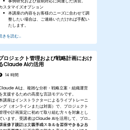
事例研究および規制対応に関連した演習。
カスタマイズオプション
本講座の内容をお客様のニーズに合わせて調
整したい場合は、ご連絡いただければ手配い
たします。
続きを読む...
プロジェクト管理および戦略計画におけ
るClaude AIの活用
14 時間
Claude AIは、複雑な分析・戦略立案・組織運営
を支援するための高度な言語モデルです。
本講座はインストラクターによるライブトレーニ
ング（オンラインまたは対面）で、プロジェクト
管理や計画策定に初めて取り組む方々を対象とし
ています。受講者はClaude AIを活用して、プロ
ジェクト設計・文書作成・コミュニケーションお
講座修了後には、以下のスキルを習得できるよう