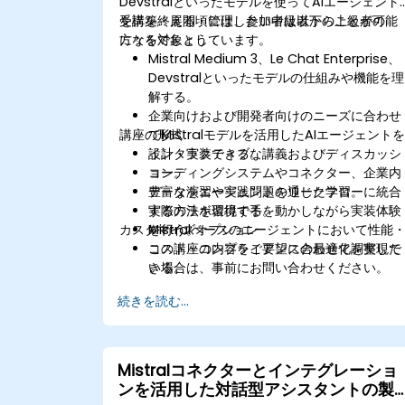
Devstralといったモデルを使ってAIエージェント
を構築・展開・管理したい中級者から上級者の
受講を終える頃には、参加者は以下のことが可能
方々を対象としています。
になるでしょう：
Mistral Medium 3、Le Chat Enterprise、
Devstralといったモデルの仕組みや機能を理
解する。
企業向けおよび開発者向けのニーズに合わせ
講座の形式
てMistralモデルを活用したAIエージェント
設計・実装できる。
インタラクティブな講義およびディスカッシ
コーディングシステムやコネクター、企業内
ョン。
データをエージェントのワークフローに統合
豊富な演習や実践問題を通じた学習。
する方法を習得する。
実際のラボ環境で手を動かしながら実装体験
カスタマイズオプション
Mistralベースのエージェントにおいて性能
を行う。
コスト・コンプライアンスの最適化を実現で
この講座の内容をご要望に合わせて調整した
きる。
い場合は、事前にお問い合わせください。
続きを読む...
Mistralコネクターとインテグレーショ
ンを活用した対話型アシスタントの製