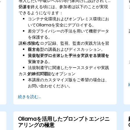
導入したい中級レベルの専門家向けに設計されて
います。
受講を終える頃には、参加者は以下のことが実現
できるようになります：
コンテナ化環境およびオンプレミス環境にお
いてOllamaを安全にデプロイする。
差分プライバシーの手法を用いて機密データ
を保護する。
を
講座の形式
安全なログ記録、監視、監査の実践方法を習
得する。
双方向型の講義およびディスカッション。
法規制要件に合致したデータアクセス管理を
安全なデプロイメント手法を実践する演習セ
実施できる。
ッション。
法規制遵守に関連したケーススタディや実践
・
カスタマイズ可能なオプション
的練習問題。
本講座のカスタマイズ版をご希望の場合は、
お問い合わせください。
続きを読む...
Ollamaを活用したプロンプトエンジニ
品
アリングの極意