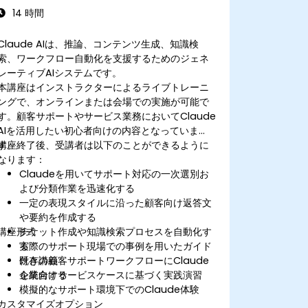
14 時間
Claude AIは、推論、コンテンツ生成、知識検
索、ワークフロー自動化を支援するためのジェネ
レーティブAIシステムです。
本講座はインストラクターによるライブトレーニ
ングで、オンラインまたは会場での実施が可能で
す。顧客サポートやサービス業務においてClaude
AIを活用したい初心者向けの内容となっていま
す。
講座終了後、受講者は以下のことができるように
なります：
Claudeを用いてサポート対応の一次選別お
よび分類作業を迅速化する
一定の表現スタイルに沿った顧客向け返答文
や要約を作成する
講座形式
チケット作成や知識検索プロセスを自動化す
る
実際のサポート現場での事例を用いたガイド
既存の顧客サポートワークフローにClaude
付き講義
を統合する
企業向けサービスケースに基づく実践演習
模擬的なサポート環境下でのClaude体験
カスタマイズオプション