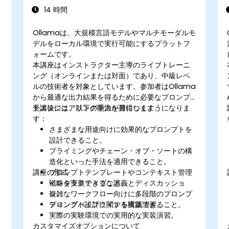
14 時間
Ollamaは、大規模言語モデルやマルチモーダルモ
デルをローカル環境で実行可能にするプラットフ
ォームです。
本講座はインストラクター主導のライブトレーニ
ング（オンラインまたは対面）であり、中級レベ
ルの技術者を対象としています。参加者はOllama
から最適な出力結果を得るために必要なプロンプ
トエンジニアリング手法を習得します。
受講後には、以下の能力が身につくようになりま
す：
さまざまな用途向けに効果的なプロンプトを
設計できること。
プライミングやチェーン・オブ・ソートの構
造化といった手法を適用できること。
講座の形式
プロンプトテンプレートやコンテキスト管理
戦略を実装できること。
インタラクティブな講義とディスカッショ
複雑なワークフロー向けに多段階のプロンプ
ン。
ティングパイプラインを構築できること。
プロンプト設計に関する実践演習。
実際の実験環境での実用的な実装演習。
カスタマイズオプションについて