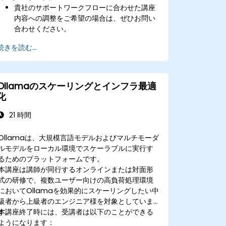
貴社のサポートワークフローに合わせた講座
内容への調整をご希望の場合は、ぜひお問い
合わせください。
続きを読む...
Ollamaのスケーリングとインフラ最適
化
21 時間
Ollamaは、大規模言語モデルおよびマルチモーダ
ルモデルをローカル環境でスケーラブルに実行す
るためのプラットフォームです。
本講座は講師が同行するオンラインまたは対面形
式の研修で、複数ユーザー向けの高負荷処理環境
においてOllamaを効果的にスケーリングしたい中
級者から上級者のエンジニア様を対象としていま
す。
本講座終了時には、受講者は以下のことができる
ようになります：