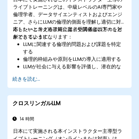
ライブトレーニングは、中級レベルのAI専門家や
倫理学者、データサイエンティストおよびエンジ
ニア、さらにLLMの倫理的側面を理解し適切に対
応したいと考える政策立案者や関係者の方々を対
本トレーニング終了時には、受講者は以下のこと
象としています。
ができるようになります：
LLMに関連する倫理的問題および課題を特定
する
倫理的枠組みや原則をLLMの導入に適用する
LLMが社会に与える影響を評価し、潜在的な
リスクを軽減する方法を考える
続きを読む...
責任あるAI開発および利用のための戦略を策
定する
クロスリンガルLLM
14 時間
日本にて実施される本インストラクター主導型ラ
イブトレーニング（オンラインまたは対面）は、