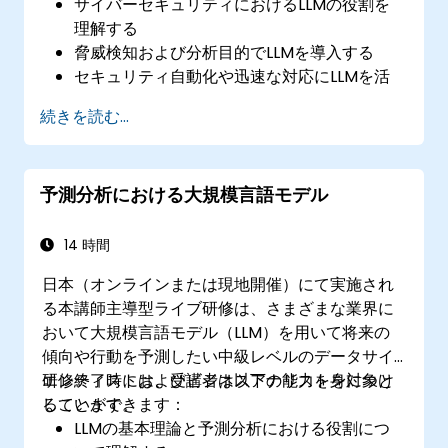
サイバーセキュリティにおけるLLMの役割を
理解する
脅威検知および分析目的でLLMを導入する
セキュリティ自動化や迅速な対応にLLMを活
用する
続きを読む...
既存のセキュリティインフラにLLMを統合す
る
予測分析における大規模言語モデル
14 時間
日本（オンラインまたは現地開催）にて実施され
る本講師主導型ライブ研修は、さまざまな業界に
おいて大規模言語モデル（LLM）を用いて将来の
傾向や行動を予測したい中級レベルのデータサイ
エンティストおよびビジネスアナリストを対象と
研修終了時には、受講者は以下の能力を身につけ
しています。
ることができます：
LLMの基本理論と予測分析における役割につ