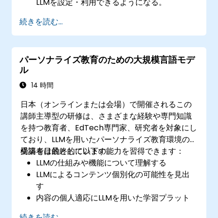
LLMを設定・利用できるようになる。
求める結果を得るために、適切なプロンプト
続きを読む...
作成やファインチューニングのベストプラク
ティスを実践できる。
AI生成コンテンツの品質を見極め、ターゲッ
パーソナライズ教育のための大規模言語モデ
ト読者に合わせて改良する方法を習得する。
ル
LLMを用いた創造的かつ多様な形式のコンテ
ンツ制作に関する高度なテクニックを探求で
14 時間
きる。
日本（オンラインまたは会場）で開催されるこの
講師主導型の研修は、さまざまな経験や専門知識
を持つ教育者、EdTech専門家、研究者を対象にし
ており、LLMを用いたパーソナライズ教育環境の
構築を目的としています。
受講者は最終的に以下の能力を習得できます：
LLMの仕組みや機能について理解する
LLMによるコンテンツ個別化の可能性を見出
す
内容の個人適応にLLMを用いた学習プラット
フォームを設計できる
続きを読む...