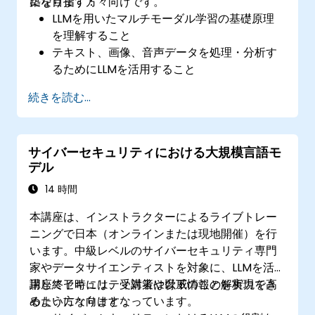
築を目指す方々向けです。
になります：
LLMを用いたマルチモーダル学習の基礎原理
を理解すること
テキスト、画像、音声データを処理・分析す
るためにLLMを活用すること
マルチモーダルデータ統合の長所を活かした
続きを読む...
アプリケーションを開発すること
マルチモーダルLLMシステムの性能を適切に
評価すること
サイバーセキュリティにおける大規模言語モ
デル
14 時間
本講座は、インストラクターによるライブトレー
ニングで日本（オンラインまたは現地開催）を行
います。中級レベルのサイバーセキュリティ専門
家やデータサイエンティストを対象に、LLMを活
用してセキュリティ対策や脅威情報の解析力を高
講座終了時には、受講者は以下のことを実現でき
めたい方々向けとなっています。
るようになります：