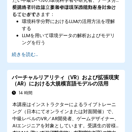
たい中級レベルの環境科学者や研究者、データ分
析担当者、政策立案者や環境保護活動家を対象と
受講終了時には、参加者は以下の能力を身につけ
しています。
ることができます：
環境科学分野におけるLLMの活用方法を理解
する
LLMを用いて環境データの解析およびモデリ
ングを行う
環境影響評価に向けてLLMの出力結果を解釈
続きを読む...
する
政策策定や自然保護活動に役立てるため、分
析結果を効果的に伝える
バーチャルリアリティ（VR）および拡張現実
（AR）における大規模言語モデルの活用
14 時間
本講座はインストラクターによるライブトレーニ
ング（日本にてオンラインまたは対面開催）で、
中級レベルのVR／AR開発者、ゲームデザイナー、
AIエンジニアを対象としています。受講生の皆様