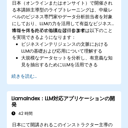
日本（オンラインまたはオンサイト）で開催され
る本講師主導型のライブトレーニングは、中級レ
ベルのビジネス専門家やデータ分析担当者を対象
にしており、LLMの力を活用して有益なビジネス
情報を得るための知識を習得します。
本コースを終了する頃には、参加者は以下のこと
を実現できるようになります：
ビジネスインテリジェンスの文脈における
LLMの基礎および応用について理解する
大規模なデータセットを分析し、有意義な知
見を抽出するためにLLMを活用できる
戦略的経営判断のプロセスにLLM駆動型の分
続きを読む...
析手法を統合できる
ビジネスにおけるLLM利用時の倫理的課題や
ベストプラクティスを評価できる
LlamaIndex：LLM対応アプリケーションの開
AI分野の今後のトレンドを見通し、進化する
発
ビジネスインテリジェンス環境へ備えること
ができる
42 時間
日本にて開講されるこのインストラクター主導の