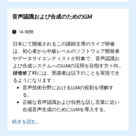
活用してファインチューニングパイプライン
を実行する
音声認識および合成のためのLLM
ファインチューニング済みモデルの評価・保
存および安全な環境下での展開を行う
14 時間
日本にて開催されるこの講師主導のライブ研修
は、初心者から中級レベルのソフトウェア開発者
やデータサイエンティストが対象で、音声認識お
よび合成システムへのLLMの活用を目指す方々向
けです。
研修終了時には、受講者は以下のことを実現でき
るようになります：
音声技術分野におけるLLMの役割を理解す
る。
正確な音声認識および自然な話し言葉に近い
合成音声生成のためにLLMを導入する。
音声認識エンジンや音声合成器とLLMを統合
続きを読む...
する。
LLMを用いた音声システムの性能を評価・向