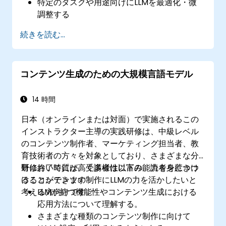
特定のタスクや用途向けにLLMを最適化・微
調整する
強化学習の基本原理と手法を理解する
続きを読む...
強化学習技術がLLMの性能向上にどう寄与で
きるかを学ぶ
コンテンツ生成のための大規模言語モデル
14 時間
日本（オンラインまたは対面）で実施されるこの
インストラクター主導の実践研修は、中級レベル
のコンテンツ制作者、マーケティング担当者、教
育技術者の方々を対象としており、さまざまな分
野において質が高く多様性に富み、読者を惹きつ
研修終了時には、受講者は以下の能力を身につけ
けるコンテンツの制作にLLMの力を活かしたいと
ることができます：
考える方向けです。
LLMが持つ機能性やコンテンツ生成における
応用方法について理解する。
さまざまな種類のコンテンツ制作に向けて