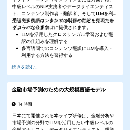
中級レベルのNLP実務者やデータサイエンティス
ト、コンテンツ制作者・翻訳者、そしてLLMを利
用して多言語コンテンツの制作や翻訳を行いたい
受講完了後には、参加者は以下のことを実現でき
グローバル企業向けに提供されます。
るようになります：
LLMを活用したクロスリンガル学習および翻
訳の仕組みを理解する
多言語間でのコンテンツ翻訳にLLMを導入・
利用する方法を習得する
LLM訓練用の多言語データセットの構築・管
続きを読む...
理法を把握する
翻訳結果の一貫性と品質を維持するための方
策を確立する
金融市場予測のための大規模言語モデル
14 時間
日本にて開催される本ライブ研修は、金融分析や
市場予測の分野でLLMを活用したい中級レベルの
金融アナリスト、データサイエンティスト、投資