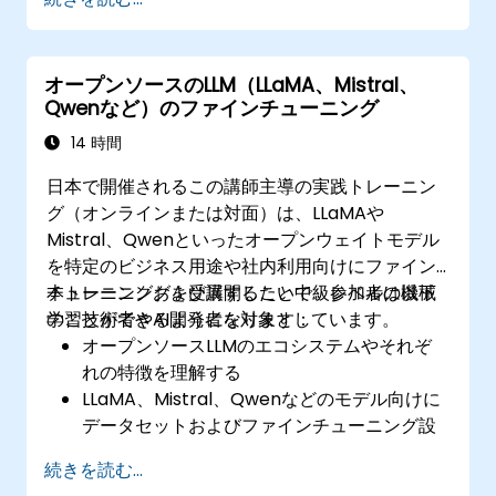
生徒の参加意欲や学習成果向上へ向けたLLM
駆動型戦略を実行可能
教育環境下におけるLLMの効果性を評価し、
オープンソースのLLM（LLaMA、Mistral、
データに基づく改善を行える
Qwenなど）のファインチューニング
14 時間
日本で開催されるこの講師主導の実践トレーニン
グ（オンラインまたは対面）は、LLaMAや
Mistral、Qwenといったオープンウェイトモデル
を特定のビジネス用途や社内利用向けにファイン
チューニングおよび展開したい中級レベルの機械
本トレーニングを受講することで、参加者は以下
学習技術者やAI開発者を対象としています。
のことができるようになります：
オープンソースLLMのエコシステムやそれぞ
れの特徴を理解する
LLaMA、Mistral、Qwenなどのモデル向けに
データセットおよびファインチューニング設
定を用意する
続きを読む...
Hugging Face TransformersおよびPEFTを