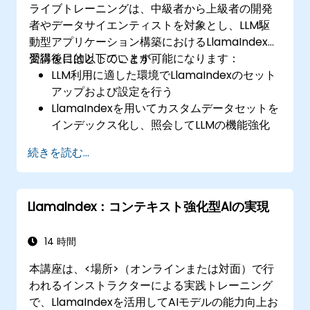
ライブトレーニングは、中級者から上級者の開発
者やデータサイエンティストを対象とし、LLM駆
動型アプリケーション構築におけるLlamaIndexの
習得を目的としています。
受講後には以下のことが可能になります：
LLM利用に適した環境でLlamaIndexのセット
アップおよび設定を行う
LlamaIndexを用いてカスタムデータセットを
インデックス化し、照会してLLMの機能強化
を実現する
続きを読む...
LlamaIndexとLLMを活用した高度なアプリケ
ーションを設計・開発する
LLMおよびLlamaIndexを用いる際のベストプ
LlamaIndex：コンテキスト強化型AIの実現
ラクティスを理解し適用する
LLM対応アプリケーション導入時における倫
理的問題への対処法を把握する
14 時間
本講座は、<場所>（オンラインまたは対面）で行
われるインストラクターによる実践トレーニング
で、LlamaIndexを活用してAIモデルの能力向上お