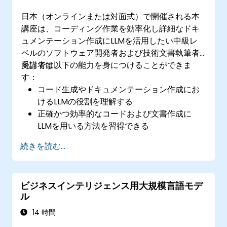
日本（オンラインまたは対面式）で開催される本
講座は、コーディング作業を効率化し詳細なドキ
ュメンテーション作成にLLMを活用したい中級レ
ベルのソフトウェア開発者および技術文書執筆者
向けです。
受講者は以下の能力を身につけることができま
す：
コード生成やドキュメンテーション作成にお
けるLLMの役割を理解する
正確かつ効率的なコードおよび文書作成に
LLMを用いる方法を習得できる
生産性向上のためソフトウェア開発プロセス
続きを読む...
にLLMを取り入れることが可能になる
自動化ツールで高水準な文書品質基準を保つ
ことができる
ビジネスインテリジェンス用大規模言語モデ
ソフトウェア開発におけるAI利用に関する倫
ル
理的問題や適切な利用法への対応策も把握で
きる
14 時間