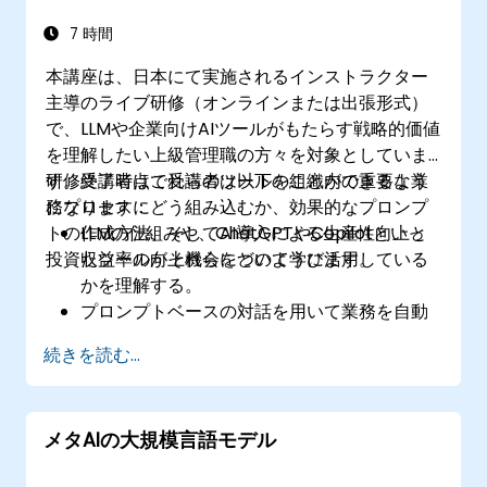
7 時間
本講座は、日本にて実施されるインストラクター
主導のライブ研修（オンラインまたは出張形式）
で、LLMや企業向けAIツールがもたらす戦略的価値
を理解したい上級管理職の方々を対象としていま
す。受講者はこれらのツールを組織内の重要な業
研修終了時点で受講者は以下のことができるよう
務プロセスにどう組み込むか、効果的なプロンプ
になります：
トの作成方法、そしてAI導入による生産性向上と
LLMの仕組みや、ChatGPTやCopilotといっ
投資収益率の向上機会について学びます。
たツールがそれらをどのように活用している
かを理解する。
プロンプトベースの対話を用いて業務を自動
化・効率化する方法を習得する。
続きを読む...
メール作成やレポート要約、契約書検討など
実際のビジネスシーンにおいてAIツールを活
用する手法を身につける。
メタAIの大規模言語モデル
LLM導入に伴う戦略的利点・制限事項および
ライセンス上の留意点を適切に評価できるよ