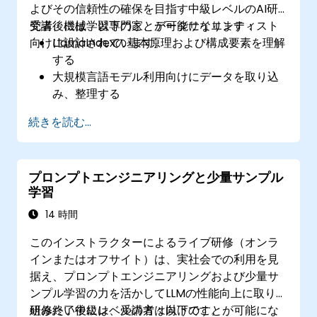
よびその信頼性の確保を目指す中級レベルのAI研
究者、機械学習専門家、データサイエンティスト
受講後には、以下のことが可能になります：
向けに設計されています。
LlamaIndexの基本原理および構成要素を理解
する
大規模言語モデル利用向けにデータを取り込
み、整理する
コンテキスト強化機能を用いてAIモデルのパ
続きを読む...
フォーマンス改善を実現する
LlamaIndexを既存のAIシステムや業務フロー
に組み込む方法を習得する
プロンプトエンジニアリングと少量サンプル
学習
14 時間
このインストラクターによるライブ研修（オンラ
インまたはオフサイト）は、実社会での利用を見
据え、プロンプトエンジニアリングおよび少量サ
ンプル学習の力を活かしてLLMの性能向上に取り
組みたい中級レベルの方々向けです。
研修終了後には、受講者は以下のことが可能にな