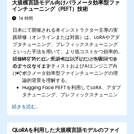
大規模言語モデル向けパラメータ効率型ファ
現実環境で利用可能なLLMベースのチャット
インチューニング（PEFT）技術
ボットを展開・維持管理する。
14 時間
日本にて開催される本インストラクター主導の実
践研修（オンラインまたは対面）は、LoRAやアダ
プタチューニング、プレフィックスチューニング
といった手法を用いて、より低コストかつ効率的
にLLMをファインチューニングしたい中級レベル
研修終了時には、受講者は以下のことを実現でき
のデータサイエンティストおよびAIエンジニア向
るようになります：
けです。
パラメータ効率型ファインチューニングの理
論的背景を理解する。
Hugging Face PEFTを利用してLoRA、アダプ
タチューニング、プレフィックスチューニン
グを実装できる。
続きを読む...
PEFT手法と完全なファインチューニング法の
性能およびコスト面での違いを比較できる。
計算資源や記憶領域の負担を抑えながら、フ
QLoRAを利用した大規模言語モデルのファイ
ァインチューニング済みLLMを導入・拡張で