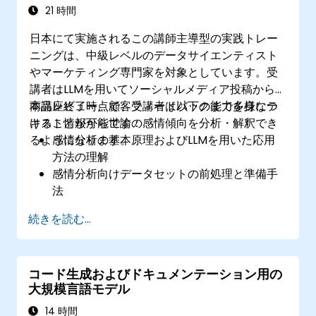
21 時間
日本にて実施されるこの講師主導型の実践トレー
ニングは、中級レベルのデータサイエンティスト
やマーケティング専門家を対象としています。受
講者はLLMを用いてソーシャルメディア投稿から
商品レビュー、顧客フィードバックまで多様なテ
本講座終了時点で、受講者は以下の能力を身につ
キスト情報から世論の感情傾向を分析・解釈でき
けることが可能です：
るようになります。
感情分析の基本原理およびLLMを用いた応用
方法の理解
感情分析向けデータセットの前処理と準備手
法
テキスト内の感情表現を正確に捉えるための
続きを読む...
LLM訓練・微調整技術
ソーシャルメディアやその他テキスト情報か
らのリアルタイム感情分析実施法
コード生成およびドキュメンテーション用の
得られた分析結果をビジネス戦略および意思
大規模言語モデル
決定プロセスへ統合する方法
14 時間