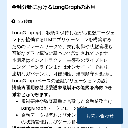
金融分野におけるLangGraphの応用
35 時間
LangGraphは、状態を保持しながら複数エージェ
ントが協働するLLMアプリケーションを構築する
ためのフレームワークで、実行制御や状態管理も
可能なグラフ構造に基づいて設計されています。
本講座はインストラクター主導型のライブトレー
ニング（オンラインまたはオンサイト）であり、
適切なガバナンス、可観測性、規制順守を念頭に
LangGraphベースの金融ソリューションの設計・
実装・運用を希望する中級者から上級者の方々を
講座終了時には、受講者は以下の能力を身につけ
対象としています。
ることができます：
規制要件や監査基準に合致した金融業務向け
LangGraphワークフローの設計
金融データ標準およびオントロジーをグラフ
お問い合わせ
の状態管理およびツール群へ統合する方法