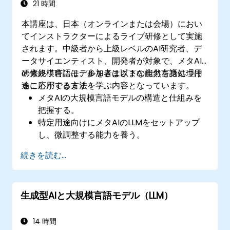
うになる。
21 時間
本講座は、日本（オンラインまたは会場）におい
てインストラクターによるライブ研修として実施
されます。中級者から上級レベルのAI研究者、デ
ータサイエンティスト、開発者が対象で、メタAI
の大規模言語モデルをさまざまな自然言語処理用
研修終了時には、参加者は以下の能力を身につけ
途に応用する方法を学ぶ内容となっています。
ることができます：
メタAIの大規模言語モデルの構造と仕組みを
把握する。
特定用途向けにメタAIのLLMをセットアップ
し、微調整する能力を養う。
​テキスト要約やチャットボット、感情分析と
続きを読む...
いったLLMを活用したアプリケーションを構
築できる。
大規模言語モデルを効率的に最適化・本番導
生成型AIと大規模言語モデル（LLM）
入するスキルが身につく。
14 時間