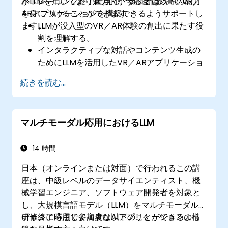
がLLMを用いてより魅力的かつ応答性の高いVR／
本トレーニング終了時点で、参加者は以下の能力
ARアプリケーションを構築できるようサポートし
を身につけることができます：
ます。
LLMが没入型のVR／AR体験の創出に果たす役
割を理解する。
インタラクティブな対話やコンテンツ生成の
ためにLLMを活用したVR／ARアプリケーショ
ンを開発する。
続きを読む...
ユーザーのエンゲージメント向上のため、
LLMとVR／AR開発ツールとの連携方法を習得
する。
マルチモーダル応用におけるLLM
仮想空間におけるAI駆動型のストーリーや対
話設計におけるベストプラクティスを適用で
きる。
14 時間
日本（オンラインまたは対面）で行われるこの講
座は、中級レベルのデータサイエンティスト、機
械学習エンジニア、ソフトウェア開発者を対象と
し、大規模言語モデル（LLM）をマルチモーダル
データに応用して高度なAIアプリケーションの構
研修終了時点で参加者は以下のことができるよう