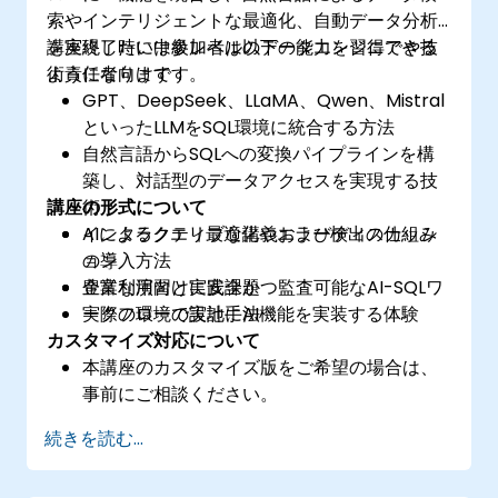
索やインテリジェントな最適化、自動データ分析
を実現したい中級レベルのデータエンジニアや技
講座終了時には参加者は以下の能力を習得できる
術責任者向けです。
ようになります：
GPT、DeepSeek、LLaMA、Qwen、Mistral
といったLLMをSQL環境に統合する方法
自然言語からSQLへの変換パイプラインを構
築し、対話型のデータアクセスを実現する技
講座の形式について
術
AIによるクエリ最適化やエラー検出の仕組み
インタラクティブな講義およびディスカッシ
の導入方法
ョン
企業利用向けに安全かつ監査可能なAI-SQLワ
豊富な演習と実践課題
ークフローの設計手法
実際の環境で実地にAI機能を実装する体験
カスタマイズ対応について
本講座のカスタマイズ版をご希望の場合は、
事前にご相談ください。
続きを読む...