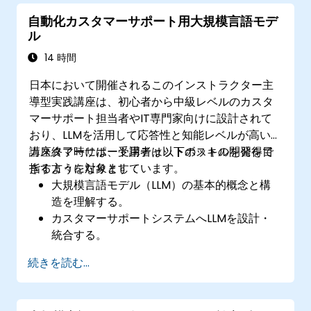
上させる。
自動化カスタマーサポート用大規模言語モデ
音声技術分野における最新動向および将来像
ル
について把握する。
14 時間
日本において開催されるこのインストラクター主
導型実践講座は、初心者から中級レベルのカスタ
マーサポート担当者やIT専門家向けに設計されて
おり、LLMを活用して応答性と知能レベルが高い
カスタマーサポート用チャットボットの開発を目
講座終了時には、受講者は以下のスキルを習得で
指す方々を対象としています。
きるようになります：
大規模言語モデル（LLM）の基本的概念と構
造を理解する。
カスタマーサポートシステムへLLMを設計・
統合する。
チャットボットの応答性およびユーザー体験
続きを読む...
を向上させる。
倫理的な課題に配慮し、業界基準への準拠を
確実にする。