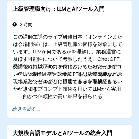
上級管理職向け：LLMとAIツール入門
2 時間
この講師主導のライブ研修日本（オンラインまた
は会場開催）は、上級管理職の皆様を対象にして
います。LLMが何であるかを理解し、業務運営に
及ぼす可能性について考察したうえ、ChatGPTや
Microsoft Copilot、GrokといったAIツールがコ
受講後には以下の力を身につけていただけます：
ンテンツ制作、データ要約、意思決定支援などの
LLMの仕組みやChatGPTおよびCopilotとい
現場業務でどのように活用できるかを検証してい
ったツールがどう機能するかを理解できる
ただきます。
適切なプロンプト技術を用いてLLMから実用
的かつ信頼性の高い結果を得られる
メール作成や文書要約、業務自動化といった
続きを読む...
具体的な利用ケースを評価できる
AI導入における投資機会や戦略的活用法を見
極められる
大規模言語モデルとAIツールの統合入門