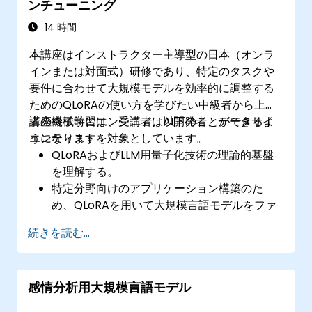
ンチューニング
きる。
14 時間
本講座はインストラクター主導型の日本（オンラ
インまたは対面式）研修であり、特定のタスクや
要件に合わせて大規模モデルを効率的に調整する
ためのQLoRAの使い方を学びたい中級者から上級
者の機械学習エンジニア、AI開発者、データサイ
講座終了時には、受講者は以下のことができるよ
エンティストを対象としています。
うになります：
QLoRAおよびLLM用量子化技術の理論的基盤
を理解する。
特定分野向けのアプリケーション構築のた
め、QLoRAを用いて大規模言語モデルをファ
インチューニングできる。
続きを読む...
量子化技術を用いることで限られた計算資源
下でもファインチューニングの性能を最適化
できる。
感情分析用大規模言語モデル
実環境に導入済みのファインチューニング済
みモデルを効率的に評価・運用できる。