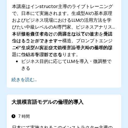
本講座はインstructor主導のライブトレーニング
で、日本にて実施されます。生成型AIの基本原理
およびビジネス現場におけるLLMの活用方法を学
びたい中級レベルのAI専門家、ビジネスアナリス
ト、技術責任者向けの内容となっています。受講
本研修を修了すると、受講生は以下の能力を身に
生はトランスフォーマー構造、プロンプトエンジ
つけることができます：
ニアリング、実社会でのモデル導入時の倫理的課
生成型AIおよび大規模言語モデルの基本的な
題について学ぶことになります。
仕組みを理解できる
ビジネス目的に応じてLLMを導入・微調整で
きる
最適な出力が得られるようプロンプトエンジ
続きを読む...
ニアリング技術を活用できる
LLM導入時の倫理的課題やリスク管理につい
て認識できる
大規模言語モデルの倫理的導入
7 時間
日本にて実施されるこのインストラクター主導の