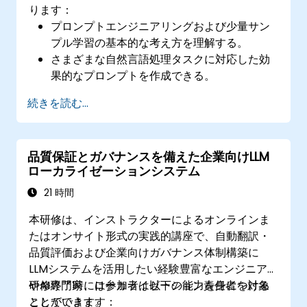
ります：
プロンプトエンジニアリングおよび少量サン
プル学習の基本的な考え方を理解する。
さまざまな自然言語処理タスクに対応した効
果的なプロンプトを作成できる。
少量のデータのみを用いてLLMを適応させる
続きを読む...
ための少量サンプル学習技術を活用できる。
実用場面に即した形でLLMの性能を最適化で
きる。
品質保証とガバナンスを備えた企業向けLLM
ローカライゼーションシステム
21 時間
本研修は、インストラクターによるオンラインま
たはオンサイト形式の実践的講座で、自動翻訳・
品質評価および企業向けガバナンス体制構築に
LLMシステムを活用したい経験豊富なエンジニア
やAI専門家、ローカライゼーション責任者を対象
研修終了時には参加者は以下の能力を身につける
としています。
ことができます：