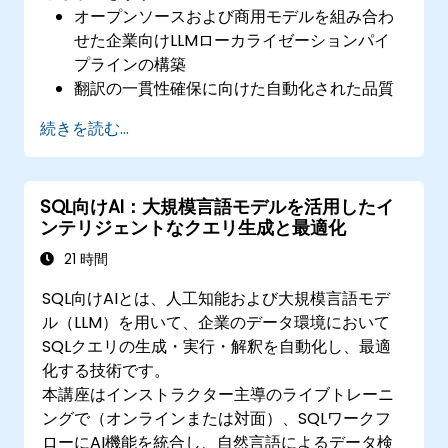
オープンソースおよび商用モデルを組み合わ
せた企業向けLLMローカライゼーションパイ
プラインの構築
翻訳の一貫性確保に向けた自動化された品質
管理ワークフローと評価指標の実装
続きを読む...
多言語コンテンツ制作におけるガバナンスお
よび承認フレームワークの構築
安全な環境下で拡張性と監査機能を備えた
SQL向けAI：大規模言語モデルを活用したイ
LLMベースのローカライゼーションシステム
ンテリジェントなクエリ生成と最適化
の導入
21 時間
SQL向けAIとは、人工知能および大規模言語モデ
ル（LLM）を用いて、企業のデータ環境において
SQLクエリの生成・実行・解釈を自動化し、最適
化する技術です。
本講座はインストラクター主導のライブトレーニ
ングで（オンラインまたは対面）、SQLワークフ
ローにAI機能を統合し、自然言語によるデータ検