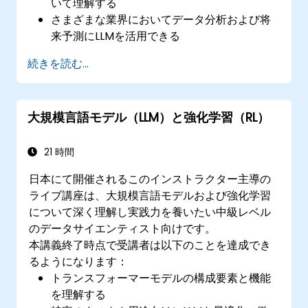
いて理解する
さまざまな業界においてデータ分析および将
来予測にLLMを活用できる
LLMを用いた予測モデルの有効性を評価でき
続きを読む...
る
既存のデータ処理パイプラインにLLMを組み
込める
大規模言語モデル（LLM）と強化学習（RL）
21 時間
日本にて開催されるこのインストラクター主導の
ライブ講座は、大規模言語モデルおよび強化学習
について深く理解し実践力を養いたい中級レベル
のデータサイエンティスト向けです。
本講義終了時点で受講者は以下のことを達成でき
るようになります：
トランスフォーマーモデルの構成要素と機能
を理解する