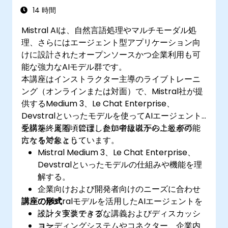
14 時間
Mistral AIは、自然言語処理やマルチモーダル処
理、さらにはエージェント型アプリケーション向
けに設計されたオープンソースかつ企業利用も可
能な強力なAIモデル群です。
本講座はインストラクター主導のライブトレーニ
ング（オンラインまたは対面）で、Mistral社が提
供するMedium 3、Le Chat Enterprise、
Devstralといったモデルを使ってAIエージェント
を構築・展開・管理したい中級者から上級者の
受講を終える頃には、参加者は以下のことが可能
方々を対象としています。
になるでしょう：
Mistral Medium 3、Le Chat Enterprise、
Devstralといったモデルの仕組みや機能を理
解する。
企業向けおよび開発者向けのニーズに合わせ
講座の形式
てMistralモデルを活用したAIエージェントを
設計・実装できる。
インタラクティブな講義およびディスカッシ
コーディングシステムやコネクター、企業内
ョン。