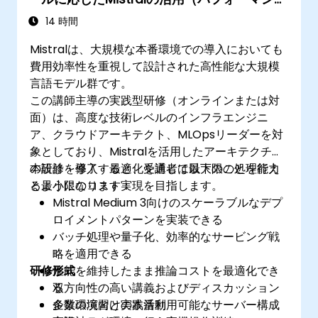
とコスト最適化）
14 時間
Mistralは、大規模な本番環境での導入においても
費用効率性を重視して設計された高性能な大規模
言語モデル群です。
この講師主導の実践型研修（オンラインまたは対
面）は、高度な技術レベルのインフラエンジニ
ア、クラウドアーキテクト、MLOpsリーダーを対
象としており、Mistralを活用したアーキテクチャ
の設計・導入・最適化を通じて最大限の処理能力
本研修を修了すると、受講者は以下のことを行え
と最小限のコスト実現を目指します。
るようになります：
Mistral Medium 3向けのスケーラブルなデプ
ロイメントパターンを実装できる
バッチ処理や量子化、効率的なサービング戦
略を適用できる
研修形式
性能を維持したまま推論コストを最適化でき
る
双方向性の高い講義およびディスカッション
企業環境向けの本番利用可能なサーバー構成
多数の演習と実践活動