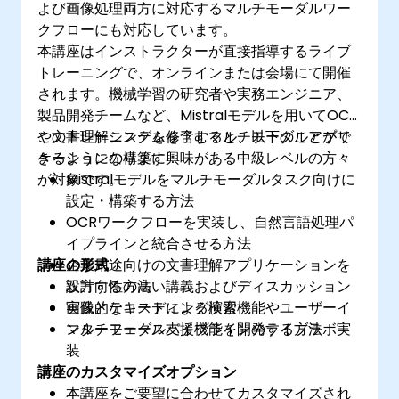
よび画像処理両方に対応するマルチモーダルワー
クフローにも対応しています。
本講座はインストラクターが直接指導するライブ
トレーニングで、オンラインまたは会場にて開催
されます。機械学習の研究者や実務エンジニア、
製品開発チームなど、Mistralモデルを用いてOCR
や文書理解システムを含むマルチモーダルアプリ
このトレーニングを修了すると、以下のことがで
ケーションの構築に興味がある中級レベルの方々
きるようになります：
が対象です。
Mistralモデルをマルチモーダルタスク向けに
設定・構築する方法
OCRワークフローを実装し、自然言語処理パ
イプラインと統合させる方法
講座の形式
企業用途向けの文書理解アプリケーションを
設計する方法
双方向性の高い講義およびディスカッション
画像とテキストによる検索機能やユーザーイ
実践的なコーディング演習
ンターフェース支援機能を開発する方法
マルチモーダルパイプラインのライブラボ実
装
講座のカスタマイズオプション
本講座をご要望に合わせてカスタマイズされ