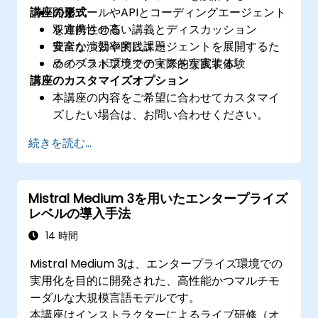
講座の形式
開発ツールやAPIとコーディングエージェント
を連携させる
双方向性の高い講義とディスカッション
安全かつ効率的にエージェントを展開するた
豊富な演習や実践課題
めのベストプラクティスを実践する
ライブラボ環境での実際的な実装体験
講座のカスタマイズオプション
本講座の内容をご希望に合わせてカスタマイ
ズしたい場合は、お問い合わせください。
続きを読む...
Mistral Medium 3を用いたエンタープライズ
レベルの導入手法
14 時間
Mistral Medium 3は、エンタープライズ環境での
実用化を目的に開発された、高性能かつマルチモ
ーダルな大規模言語モデルです。
本講座はインストラクターによるライブ研修（オ