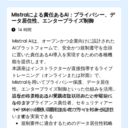
Mistralによる責任あるAI：プライバシー、デ
ータ居住性、エンタープライズ制御
14 時間
Mistral AIは、オープンかつ企業向けに設計された
AIプラットフォームで、安全かつ規制遵守を念頭
に置いた責任あるAI導入を実現するための各種機
能を提供します。
本講座はインストラクターが直接指導するライブ
トレーニング（オンラインまたは対面）で、
Mistralを用いてプライバシー保護、データ居住
性、エンタープライズ制御といった仕組みを活用
しながら責任あるAI実践に取り組みたい中級レベ
講座の終了時には、受講者は以下のことが可能に
ルのコンプライアンス責任者、セキュリティアー
なります：
キテクト、法務・運用担当者の方々を対象として
Mistral導入環境においてプライバシー保護技
います。
術を実装できる
規制要件に適合するためのデータ居住性戦略