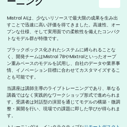
ーニング
Mistral AIは、少ないリソースで最大限の成果を生み出
すことで迅速に高い評価を得てきました。高速性、オー
プンな仕様、そして実用面での柔軟性を備えたコンパク
トなモデル群が特徴です。
ブラックボックス化されたシステムに縛られることな
く、開発チームはMistral 7BやMixtralといったオープ
ン重みベースのモデルを試用し、自社のデータや業界事
情、イノベーション目標に合わせてカスタマイズするこ
とも可能です。
当講座は講師主導のライブトレーニングであり、単なる
講義ではなく実践的なワークショップ形式で進められま
す。受講者は対話型の演習を通じてモデルの構築・微調
整・展開を行い、現場での課題に即した学びが得られま
す。
トレーニングは、インタラクティブな
リモートデスクト