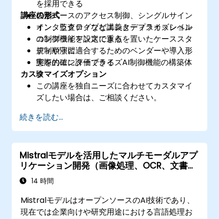
を採用できる
講座の形式
役割ベースのアクセス制御、シングルサイン
オン、監査ログなどエンタープライズレベル
インタラクティブな講義とディスカッション
の制御機能を設定できる
コンプライアンスに重点を置いたケーススタ
規制順守に適合するためのベンダーや導入形
ディや演習
態を的確に評価できる
実際のエンタープライズAI制御機能の構築体
カスタマイズオプション
験
この講座を独自ニーズに合わせてカスタマイ
ズしたい場合は、ご相談ください。
続きを読む...
Mistralモデルを活用したマルチモーダルアプ
リケーション開発（画像処理、OCR、文書理
解）
14 時間
MistralモデルはオープンソースのAI技術であり、
現在では企業向けや研究用途における言語処理お