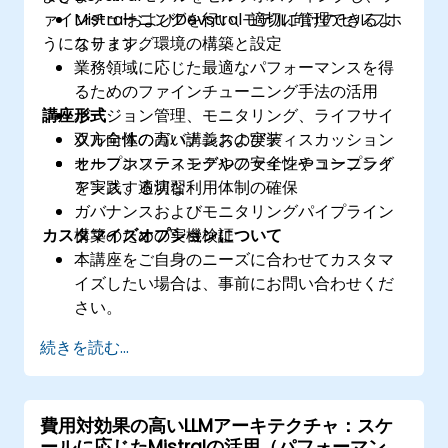
ァインチューニングを行い、適切に管理できるよ
MistralおよびDevstralモデル向けのセルフホ
うになります。
スティング環境の構築と設定
業務領域に応じた最適なパフォーマンスを得
るためのファインチューニング手法の活用
講座形式
バージョン管理、モニタリング、ライフサイ
クル全体のガバナンスの実装
双方向性の高い講義およびディスカッション
オープンソースモデルの安全性やコンプライ
セルフホスティングやファインチューニング
アンス、適切な利用体制の確保
を実践する演習
ガバナンスおよびモニタリングパイプライン
カスタマイズオプションについて
構築のための実機検証
本講座をご自身のニーズに合わせてカスタマ
イズしたい場合は、事前にお問い合わせくだ
さい。
続きを読む...
費用対効果の高いLLMアーキテクチャ：スケ
ールに応じたMistralの活用（パフォーマンス