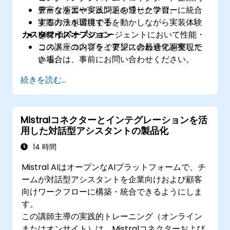
データをエージェントのワークフローに統合
豊富な演習や実践問題を通じた学習。
する方法を習得する。
実際のラボ環境で手を動かしながら実装体験
カスタマイズオプション
Mistralベースのエージェントにおいて性能・
を行う。
コスト・コンプライアンスの最適化を実現で
この講座の内容をご要望に合わせて調整した
きる。
い場合は、事前にお問い合わせください。
続きを読む...
Mistralコネクターとインテグレーションを活
用した対話型アシスタントの製品化
14 時間
Mistral AIはオープンなAIプラットフォームで、チ
ームが対話型アシスタントを企業向けおよび顧客
向けワークフローに構築・統合できるようにしま
す。
この講師主導の実践的トレーニング（オンライン
またはオンサイト）は、Mistralコネクターおよび