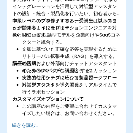
インテグレーションを活用して対話型アシスタン
トの設計・統合・製品化を行いたい、初心者から
中級レベルのプロダクトマネージャー、フルスタ
本トレーニングを修了すると、受講生は以下のこ
ック開発者、インテグレーションエンジニアを対
とができるようになります：
象としています。
Mistralの対話型モデルを企業向けやSaaSコネ
クターと統合する。
文脈に基づいた正確な応答を実現するために
リトリーバル拡張生成（RAG）を導入する。
講座の形式
社内用および外部向けチャットアシスタント
のためのUXパターンを設計する。
インタラクティブな講義とディスカッション
実際の使用ケースに応じて製品ワークフロー
実践的なインテグレーション演習
へアシスタントを導入する。
対話型アシスタントの開発をリアルタイムで
行うラボセッション
カスタマイズオプションについて
この講座の内容をご要望に合わせてカスタマ
イズしたい場合は、お問い合わせください。
続きを読む...