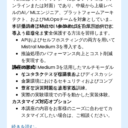
ンラインまたは対面）であり、中級から上級レベ
ルのAI／MLエンジニア、プラットフォームアーキ
テクト、およびMLOpsチームを対象としていま
す。受講者はMistral Medium 3を企業用途向けに
本研修の終了時点で、参加者は以下のことができ
導入・最適化・安全保護する方法を習得します。
るようになります：
APIおよびセルフホスティングの両方を用いて
Mistral Medium 3を導入する。
推論処理のパフォーマンス向上とコスト削減
を実現する。
講座の形式
Mistral Medium 3を活用したマルチモーダル
なユースケースを構築する。
インタラクティブな講義およびディスカッシ
企業環境におけるセキュリティおよびコンプ
ョン。
ライアンス対策を適用する。
豊富な演習問題による実践訓練。
実際の実験環境での手を動かした実装体験。
カスタマイズ対応オプション
本講座の内容をお客様のニーズに合わせてカ
スタマイズしたい場合は、ご相談ください。
続きを読む...