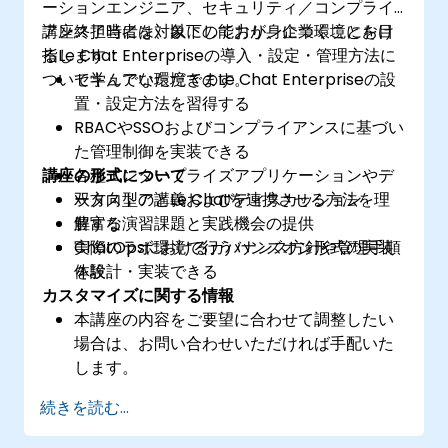
ーションエンジニア、セキュリティ／コンプライ
アンス担当者を対象にしており、企業環境におけ
講座終了時には、以下の能力が身につくことを目
るLe Chat Enterpriseの導入・設定・管理方法に
指します：
ついて学んでいただきます。
セキュアな環境でのLe Chat Enterpriseの設
置・設定方法を習得する
RBACやSSOおよびコンプライアンスに基づい
た管理制御を実装できる
講座の形式について
各種エンタープライズアプリケーションやデ
ータストアとLe Chatを連携させる方法を理
双方向型の講義およびディスカッション
解する
豊富な演習課題と実践機会の提供
ChatOpsにおけるガバナンス方針や管理手順
実際のラボ環境で行うハンズオン形式の実装
を設計・実装できる
体験
カスタマイズに関する情報
本講座の内容をご要望に合わせて調整したい
場合は、お問い合わせいただければ手配いた
します。
続きを読む...