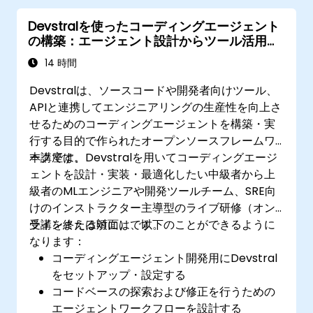
Devstralを使ったコーディングエージェント
の構築：エージェント設計からツール活用ま
で
14 時間
Devstralは、ソースコードや開発者向けツール、
APIと連携してエンジニアリングの生産性を向上さ
せるためのコーディングエージェントを構築・実
行する目的で作られたオープンソースフレームワ
ークです。
本講座は、Devstralを用いてコーディングエージ
ェントを設計・実装・最適化したい中級者から上
級者のMLエンジニアや開発ツールチーム、SRE向
けのインストラクター主導型のライブ研修（オン
ラインまたは対面）です。
受講を終える頃には、以下のことができるように
なります：
コーディングエージェント開発用にDevstral
をセットアップ・設定する
コードベースの探索および修正を行うための
エージェントワークフローを設計する