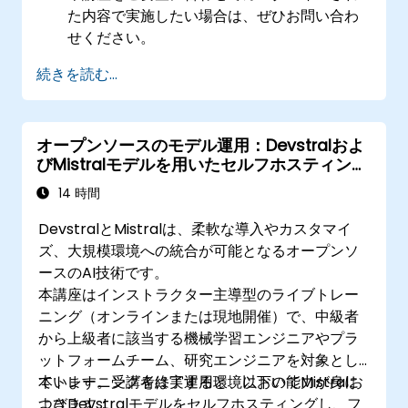
た内容で実施したい場合は、ぜひお問い合わ
せください。
続きを読む...
オープンソースのモデル運用：Devstralおよ
びMistralモデルを用いたセルフホスティン
グ、ファインチューニング、ガバナンス
14 時間
DevstralとMistralは、柔軟な導入やカスタマイ
ズ、大規模環境への統合が可能となるオープンソ
ースのAI技術です。
本講座はインストラクター主導型のライブトレー
ニング（オンラインまたは現地開催）で、中級者
から上級者に該当する機械学習エンジニアやプラ
ットフォームチーム、研究エンジニアを対象とし
ています。受講者は実運用環境においてMistralお
本トレーニングを終了すると、以下の能力が身に
よびDevstralモデルをセルフホスティングし、フ
つきます：