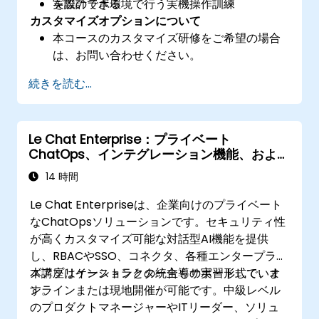
を設計できる
実際のラボ環境で行う実機操作訓練
カスタマイズオプションについて
本コースのカスタマイズ研修をご希望の場合
は、お問い合わせください。
続きを読む...
Le Chat Enterprise：プライベート
ChatOps、インテグレーション機能、および
管理制御
14 時間
Le Chat Enterpriseは、企業向けのプライベート
なChatOpsソリューションです。セキュリティ性
が高くカスタマイズ可能な対話型AI機能を提供
し、RBACやSSO、コネクタ、各種エンタープライ
ズアプリケーションとの統合もサポートしていま
本講座はインストラクター主導の実習形式で、オ
す。
ンラインまたは現地開催が可能です。中級レベル
のプロダクトマネージャーやITリーダー、ソリュ