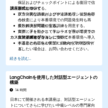
保証およびチェックポイントによる復旧で信
講座形式について
頼性を確保する。
グラフ実行のデバッグや追跡処理、状態内容
双方向的な講義およびディスカッションを行
の検査により本番環境での問題発生時も再
う。
現・解決が可能になる。
多数の演習問題や実践訓練を用意する。
ログ・メトリクス・トレースを用いてグラフ
実際に手を動かして学ぶライブラボ環境での
カスタマイズオプションについて
に計測機能を付与し、実際に本番環境へ導入
実装訓練も行う。
するとともにSLAやコスト動向を常時監視す
本講座の内容をご要望に合わせてカスタマイ
る。
ズしたい場合は、お問い合わせください。
続きを読む...
LangChainを使用した対話型エージェントの
構築
14 時間
日本にて開催される本講座は、対話型エージェン
トについてさらに学びたい中級レベルの専門家向