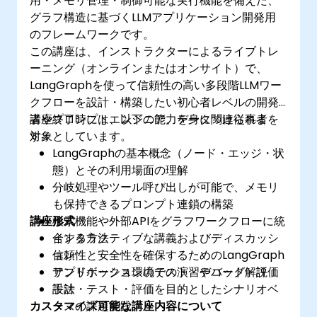
用・メモリ管理・制御可能な実行機能を備えた、
グラフ構造に基づくLLMアプリケーション開発用
のフレームワークです。
この講座は、インストラクターによるライブトレ
ーニング（オンラインまたはオンサイト）で、
LangGraphを使って信頼性の高い多段階LLMワー
クフローを設計・構築したい初心者レベルの開発
者やプロンプトエンジニア、データ関連従事者を
講座終了時には、以下の能力を身につけられま
対象としています。
す：
LangGraphの基本概念（ノード・エッジ・状
態）とその利用場面の理解
分岐処理やツール呼び出しが可能で、メモリ
も保持できるプロンプト連鎖の構築
講座形式
検索機能や外部APIをグラフワークフローに統
合する方法
インタラクティブな講義およびディスカッシ
信頼性と安全性を確保するためのLangGraph
ョン
アプリケーションのテスト・デバッグ・評価
サンドボックス環境での演習やコード解説
手法
設計・テスト・評価を目的としたシナリオベ
カスタマイズ可能な講座内容について
ースの課題実践