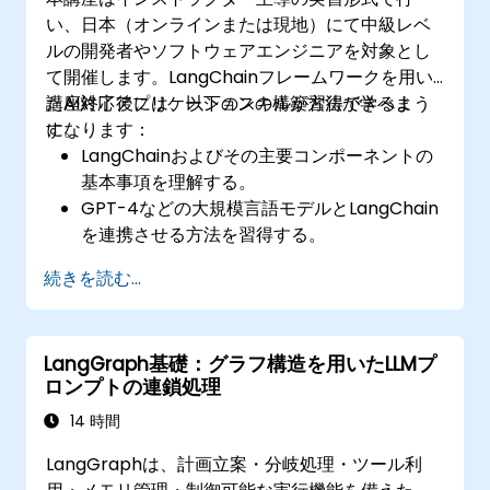
い、日本（オンラインまたは現地）にて中級レベ
ルの開発者やソフトウェアエンジニアを対象とし
て開催します。LangChainフレームワークを用い
たAI対応アプリケーションの構築方法が学べま
講座終了後には、以下のスキルが習得できるよう
す。
になります：
LangChainおよびその主要コンポーネントの
基本事項を理解する。
GPT-4などの大規模言語モデルとLangChain
を連携させる方法を習得する。
LangChainを用いてモジュール化されたAIア
続きを読む...
プリケーションを構築できるようになる。
LangChainベースのアプリケーションでよく
発生する問題の対処法を習得する。
LangGraph基礎：グラフ構造を用いたLLMプ
ロンプトの連鎖処理
14 時間
LangGraphは、計画立案・分岐処理・ツール利