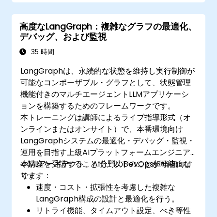
高度なLangGraph：複雑なグラフの最適化、
デバッグ、および監視
35 時間
LangGraphは、永続的な状態を維持し実行制御が
可能なコンポーザブル・グラフとして、状態管理
機能付きのマルチエージェントLLMアプリケーシ
ョンを構築するためのフレームワークです。
本トレーニングは講師によるライブ指導形式（オ
ンラインまたはオンサイト）で、本番環境向け
LangGraphシステムの最適化・デバッグ・監視・
運用を目指す上級AIプラットフォームエンジニア
やMLアーキテクト、AI分野のDevOps担当者向け
本講座を受講することで、以下のことが可能にな
です。
ります：
速度・コスト・拡張性を考慮した複雑な
LangGraph構成の設計と最適化を行う。
リトライ機能、タイムアウト設定、べき等性