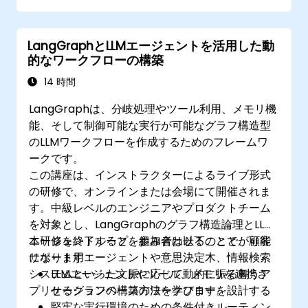
を作成できる
LangGraphとLLMエージェントを活用した動
的なワークフローの構築
14 時間
LangGraphは、分岐処理やツール利用、メモリ機
能、そして制御可能な実行が可能なグラフ構造型
のLLMワークフローを作成するためのフレームワ
ークです。
この講座は、インストラクターによるライブ形式
の研修で、オンラインまたは会場にて開催されま
す。中級レベルのエンジニアやプロダクトチーム
を対象とし、LangGraphのグラフ構造論理とLLM
エージェントループを組み合わせることで、顧客
本研修を終了すると、参加者は以下のことが可能
サポート用エージェントや意思決定木、情報検索
になります：
システムといった文脈に応じて動的に振る舞うア
LLMエージェントやツール、メモリを連携さ
プリケーションの構築方法を学びます。
せるグラフベースのワークフローを設計する
堅牢な実行環境のための条件付きルーティン