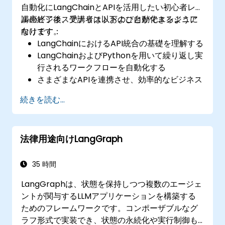
自動化にLangChainとAPIを活用したい初心者レベ
ルのビジネスアナリストおよび自動化エンジニア
講座終了後、受講者は以下のことができるように
向けです。
なります：
LangChainにおけるAPI統合の基礎を理解する
LangChainおよびPythonを用いて繰り返し実
行されるワークフローを自動化する
さまざまなAPIを連携させ、効率的なビジネス
プロセスの構築にLangChainを活用する
続きを読む...
APIとLangChainの自動化機能を活用してカス
タムワークフローを作成・自動化する
法律用途向けLangGraph
35 時間
LangGraphは、状態を保持しつつ複数のエージェ
ントが関与するLLMアプリケーションを構築する
ためのフレームワークです。コンポーザブルなグ
ラフ形式で実装でき、状態の永続化や実行制御も