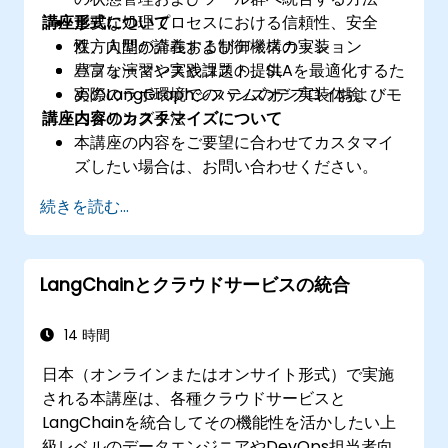
講座形式について
重要な処理プロセスにおける信頼性、安全
性、人間が介在する制御機構の実装
双方向型の講義およびディスカッション
パフォーマンスやコスト、SLAを最適化するた
豊富な演習や実践課題の提供
めのLangGraphシステムのデプロイおよびモ
実際のラボ環境でのハンズオン実装体験
講座内容のカスタマイズについて
ニタリング手法
本講座の内容をご要望に合わせてカスタマイ
ズしたい場合は、お問い合わせください。
続きを読む...
LangChainとクラウドサービスの統合
14 時間
日本（オンラインまたはオンサイト形式）で実施
される本講座は、各種クラウドサービスと
LangChainを統合してその機能性を活かしたい上
級レベルのデータエンジニアやDevOps担当者向