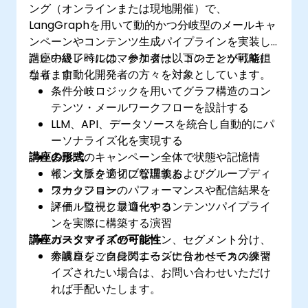
ング（オンラインまたは現地開催）で、
LangGraphを用いて動的かつ分岐型のメールキャ
ンペーンやコンテンツ生成パイプラインを実装し
たい中級レベルのマーケター、コンテンツ戦略担
講座の終了時には、参加者は以下のことが可能に
当者、自動化開発者の方々を対象としています。
なります：
条件分岐ロジックを用いてグラフ構造のコン
テンツ・メールワークフローを設計する
LLM、API、データソースを統合し自動的にパ
ーソナライズ化を実現する
講座の形式
多段階のキャンペーン全体で状態や記憶情
報、文脈を適切に管理する
インタラクティブな講義およびグループディ
ワークフローのパフォーマンスや配信結果を
スカッション
評価・監視し最適化する
メールワークフローやコンテンツパイプライ
ンを実際に構築する演習
講座カスタマイズの可能性
パーソナライゼーション、セグメント分け、
分岐ロジックに関するシナリオベースの練習
本講座をご自身のニーズに合わせてカスタマ
イズされたい場合は、お問い合わせいただけ
れば手配いたします。