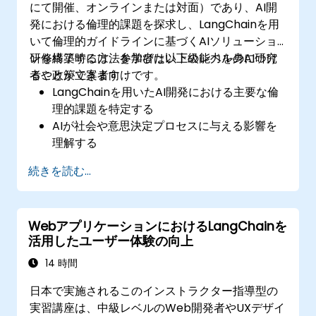
にて開催、オンラインまたは対面）であり、AI開
発における倫理的課題を探求し、LangChainを用
いて倫理的ガイドラインに基づくAIソリューショ
ンを構築する方法を学びたい上級レベルのAI研究
研修終了時には、参加者は以下の能力を身につけ
者や政策立案者向けです。
ることができます：
LangChainを用いたAI開発における主要な倫
理的課題を特定する
AIが社会や意思決定プロセスに与える影響を
理解する
『公平かつ透明性のあるAIシステム』を構築
続きを読む...
するための戦略を策定する
LangChainベースのプロジェクトに倫理的ガ
イドラインを適用する方法を習得する
WebアプリケーションにおけるLangChainを
活用したユーザー体験の向上
14 時間
日本で実施されるこのインストラクター指導型の
実習講座は、中級レベルのWeb開発者やUXデザイ