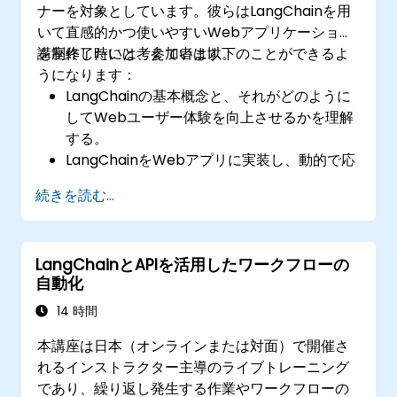
ナーを対象としています。彼らはLangChainを用
いて直感的かつ使いやすいWebアプリケーション
を制作したいと考えています。
講座終了時には、参加者は以下のことができるよ
うになります：
LangChainの基本概念と、それがどのように
してWebユーザー体験を向上させるかを理解
する。
LangChainをWebアプリに実装し、動的で応
答性の高いインターフェースを作り出す。
続きを読む...
APIをWebアプリに統合することで相互作用
性とユーザーのエンゲージメントを高める。
LangChainが提供する高度なカスタマイズ機
LangChainとAPIを活用したワークフローの
能を用いてユーザー体験を最適化する。
自動化
ユーザーの行動データを分析し、Webアプリ
のパフォーマンスおよび体験の微調整を行
14 時間
う。
本講座は日本（オンラインまたは対面）で開催さ
れるインストラクター主導のライブトレーニング
であり、繰り返し発生する作業やワークフローの