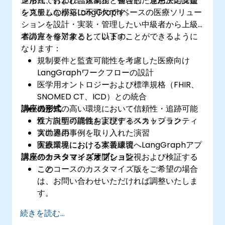
運用性、および臨床業務と整合した意思決定支援
ン形式で行われ、規制上・倫理的・運用上の課題
システムの構築に不可欠です。
を克服しながらLangGraphベースの医療ソリュー
ションを設計・実装・管理したい中級者から上級
者の方々を対象としています。
本講座を修了すると、以下のことができるように
なります：
規制要件と監査可能性を考慮した医療向け
LangGraphワークフローの設計
医学用オントロジーおよび標準規格（FHIR、
SNOMED CT、ICD）との統合
講座の形式
機密性の高い環境において信頼性・追跡可能
性・説明可能性を実現するベストプラクティ
双方向型の講義およびディスカッション
スの適用
実世界の事例を取り入れた演習
医療業界における本番環境へLangGraphアプ
実践環境における実装練習
講座のカスタマイズオプション
リケーションを展開し、監視および検証する
こと
このコースのカスタマイズ版をご希望の場合
は、お問い合わせいただければ調整いたしま
す。
続きを読む...