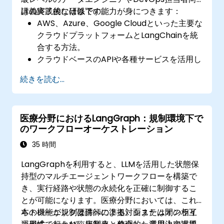
けの実践的な研修です。
講義終了後には以下の能力が身につきます：
AWS、Azure、Google Cloudといった主要な
クラウドプラットフォームとLangChainを統
合する方法。
クラウドベースのAPIや各種サービスを活用し
てLangChainを用いたアプリケーションを拡
続きを読む...
張する手法。
対話型エージェントをクラウド上にスケーリ
ングおよびデプロイし、リアルタイムでのコ
医療分野におけるLangGraph：規制環境下で
ミュニケーションが可能になること。
のワークフローオーケストレーション
クラウド環境下において監視体制やセキュリ
ティのベストプラクティスの導入方法。
35 時間
LangGraphを利用すると、LLMを活用した状態保
持型のマルチエージェントワークフローを構築で
き、実行経路や状態の永続化を正確に制御するこ
とが可能になります。医療分野においては、これ
らの機能が規制要件への準拠、システム間の相互
本トレーニングは講師による対面またはオンライ