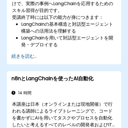
けで、実際の事例へLangChainを応用するための
スキル習得が目的です。
受講終了時には以下の能力が身につきます：
LangChainの基本構造と対話型エージェント
構築への活用法を理解する
LangChainを用いて対話型エージェントを開
発・デプロイする
APIや外部サービスとの連携によりエージェン
続きを読む...
ト機能を拡張する
自然言語処理（NLP）技術を駆使してエージ
ェントの性能向上を図る
n8nとLangChainを使ったAI自動化
14 時間
本講座は日本（オンラインまたは現地開催）で行
われる講師によるライブトレーニングで、コード
を書かずにAIを用いてタスクやプロセスを自動化
したいと考えるすべてのレベルの開発者およびIT