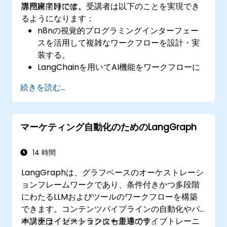
専門家向けです。
講座終了時には、受講者は以下のことを実現でき
るようになります：
n8nの視覚的プログラミングインターフェー
スを活用して複雑なワークフローを設計・実
装する。
LangChainを用いてAI機能をワークフローに
統合する。
続きを読む...
さまざまな用途向けのカスタムチャットボッ
トやバーチャルアシスタントを構築する。
AIエージェントを用いて高度なデータ分析お
マーケティング自動化のためのLangGraph
よび処理を行う。
14 時間
LangGraphは、グラフベースのオーケストレーシ
ョンフレームワークであり、条件付きかつ多段階
にわたるLLMおよびツールのワークフローを構築
できます。コンテンツパイプラインの自動化やパ
ーソナライゼーションにも最適です。
本講座はインストラクター主導のライブトレーニ