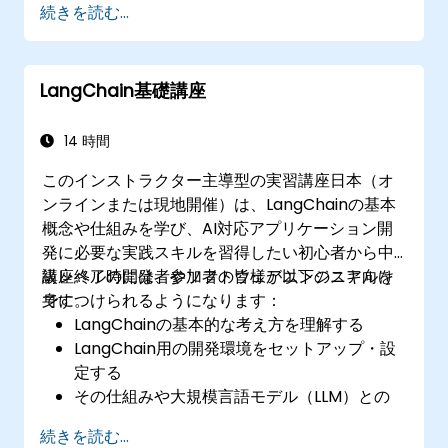
続きを読む...
LangChain基礎講座
14 時間
このインストラクター主導型の実習講座日本（オ
ンラインまたは現地開催）は、LangChainの基本
概念や仕組みを学び、AI対応アプリケーション開
発に必要な実践スキルを習得したい初心者から中
級レベルの開発者やソフトウェアエンジニア向け
講座終了時には、参加者の皆様が以下のスキルを
です。
身につけられるようになります：
LangChainの基本的な考え方を理解する
LangChain用の開発環境をセットアップ・設
定する
その仕組みや大規模言語モデル（LLM）との
連携方法を把握する
続きを読む...
LangChainを用いて簡単なアプリケーション