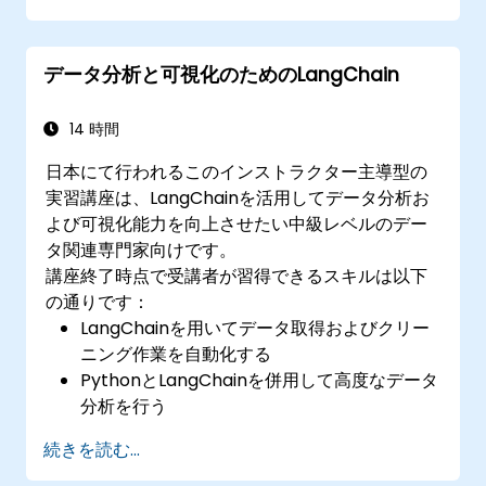
データ分析と可視化のためのLangChain
14 時間
日本にて行われるこのインストラクター主導型の
実習講座は、LangChainを活用してデータ分析お
よび可視化能力を向上させたい中級レベルのデー
タ関連専門家向けです。
講座終了時点で受講者が習得できるスキルは以下
の通りです：
LangChainを用いてデータ取得およびクリー
ニング作業を自動化する
PythonとLangChainを併用して高度なデータ
分析を行う
Matplotlibやその他のPythonライブラリを
続きを読む...
LangChainと連携させて可視化表現を作成す
る