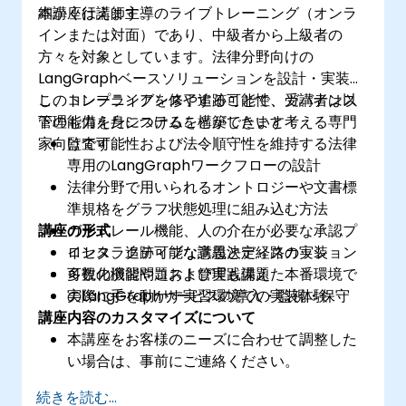
細かく行えます。
本講座は講師主導のライブトレーニング（オンラ
インまたは対面）であり、中級者から上級者の
方々を対象としています。法律分野向けの
LangGraphベースソリューションを設計・実装
し、コンプライアンスや追跡可能性、ガバナンス
このトレーニングを修了することで、受講者は以
管理も備えたシステムを構築したいと考える専門
下の能力を身につけることができます：
家向けです。
監査可能性および法令順守性を維持する法律
専用のLangGraphワークフローの設計
法律分野で用いられるオントロジーや文書標
準規格をグラフ状態処理に組み込む方法
講座の形式
ガードレール機能、人の介在が必要な承認プ
ロセス、追跡可能な意思決定経路の実装
インタラクティブな講義とディスカッション
​可視化機能やコスト管理も備えた本番環境で
多数の演習問題および実践課題
のLangGraphサービスの導入・監視・保守
実際に手を動かす実習環境での実装体験
講座内容のカスタマイズについて
本講座をお客様のニーズに合わせて調整した
い場合は、事前にご連絡ください。
続きを読む...