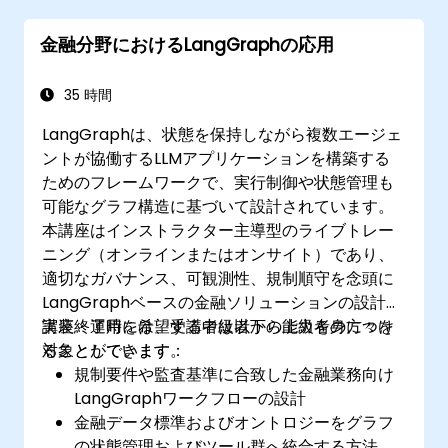
データ分析結果から自然な言語表現による洞
金融分野におけるLangGraphの応用
察を生成するためにLangChainを活用する
35 時間
LangGraphは、状態を保持しながら複数エージェ
ントが協働するLLMアプリケーションを構築する
ためのフレームワークで、実行制御や状態管理も
可能なグラフ構造に基づいて設計されています。
本講座はインストラクター主導型のライブトレー
ニング（オンラインまたはオンサイト）であり、
適切なガバナンス、可観測性、規制順守を念頭に
LangGraphベースの金融ソリューションの設計・
実装・運用を希望する中級者から上級者の方々を
講座終了時には、受講者は以下の能力を身につけ
対象としています。
ることができます：
規制要件や監査基準に合致した金融業務向け
LangGraphワークフローの設計
金融データ標準およびオントロジーをグラフ
の状態管理およびツール群へ統合する方法