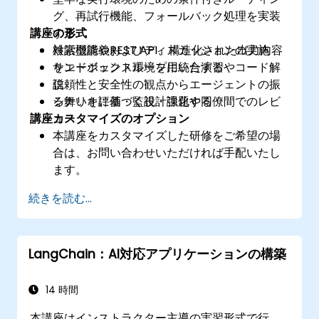
グ、再試行機能、フォールバック処理を実装
講座の形式
する
検索機能やREST API、構造化された出力内容
対話型講義およびディスカッションの実施
をエージェントループに統合する
サンドボックス環境を用いた演習やコード解
信頼性と安全性の観点からエージェントの振
説
る舞いを評価・監視・強化する
シナリオに基づく設計課題や同僚間でのレビ
講座カスタマイズのオプション
ュー
本講座をカスタマイズした研修をご希望の場
合は、お問い合わせいただければ手配いたし
ます。
続きを読む...
LangChain：AI対応アプリケーションの構築
14 時間
本講座はインストラクター主導の実習形式で行