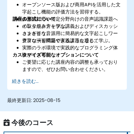
オープンソース版および商用APIを活用した文
字起こし機能の評価方法を習得する。
講座の形式について
多言語対応や特定分野向けの音声認識課題へ
の取り組み方を学ぶ。
インタラクティブな講義およびディスカッシ
さまざまな音源用に簡易的な文字起こしワー
ョンを行う。
クフローを構築できるようになる。
豊富な演習問題や実践課題を通じて学ぶ。
実際のラボ環境で実践的なプログラミング体
カスタマイズ可能なオプションについて
験ができる。
ご要望に応じた講座内容の調整も承っており
ますので、ぜひお問い合わせください。
続きを読む...
最終更新日:
2025-08-15
今後のコース