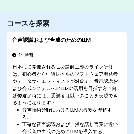
コースを探索
音声認識および合成のためのLLM
14 時間
日本にて開催されるこの講師主導のライブ研修
は、初心者から中級レベルのソフトウェア開発者
やデータサイエンティストが対象で、音声認識お
よび合成システムへのLLMの活用を目指す方々向
けです。
研修終了時には、受講者は以下のことを実現でき
るようになります：
音声技術分野におけるLLMの役割を理解す
る。
正確な音声認識および自然な話し言葉に近い
合成音声生成のためにLLMを導入する。