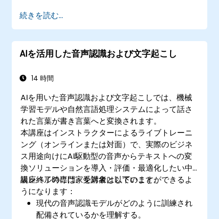
音声認識エンジンや音声合成器とLLMを統合
続きを読む...
する。
LLMを用いた音声システムの性能を評価・向
上させる。
AIを活用した音声認識および文字起こし
音声技術分野における最新動向および将来像
について把握する。
14 時間
AIを用いた音声認識および文字起こしでは、機械
学習モデルや自然言語処理システムによって話さ
れた言葉が書き言葉へと変換されます。
本講座はインストラクターによるライブトレーニ
ング（オンラインまたは対面）で、実際のビジネ
ス用途向けにAI駆動型の音声からテキストへの変
換ソリューションを導入・評価・最適化したい中
級レベルの専門家を対象としています。
講座終了時には、受講者は以下のことができるよ
うになります：
現代の音声認識モデルがどのように訓練され
配備されているかを理解する。