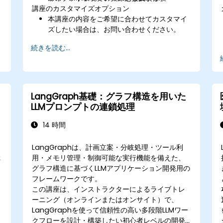
講座のカスタマイズオプション
本講座の内容をご希望に合わせてカスタマイ
ズしたい場合は、お問い合わせください。
続きを読む...
LangGraph基礎：グラフ構造を用いた
LLMプロンプトの連鎖処理
14 時間
ェ
LangGraphは、計画立案・分岐処理・ツール利
た
用・メモリ管理・制御可能な実行機能を備えた、
グラフ構造に基づくLLMアプリケーション開発用の
フレームワークです。
この講座は、インストラクターによるライブトレ
ーニング（オンラインまたはオンサイト）で、
LangGraphを使って信頼性の高い多段階LLMワー
・
クフローを設計・構築したい初心者レベルの開発