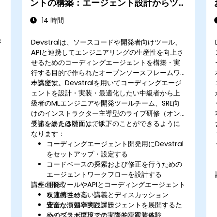
ントの構築：エージェント設計からツー
ル活用まで
14 時間
が
Devstralは、ソースコードや開発者向けツール、
APIと連携してエンジニアリングの生産性を向上さ
ョ
せるためのコーディングエージェントを構築・実
行する目的で作られたオープンソースフレームワ
ークです。
本講座は、Devstralを用いてコーディングエージ
ェントを設計・実装・最適化したい中級者から上
・
級者のMLエンジニアや開発ツールチーム、SRE向
けのインストラクター主導型のライブ研修（オン
ラインまたは対面）です。
受講を終える頃には、以下のことができるように
なります：
コーディングエージェント開発用にDevstral
をセットアップ・設定する
コードベースの探索および修正を行うための
エージェントワークフローを設計する
講座の形式
開発ツールやAPIとコーディングエージェント
を連携させる
双方向性の高い講義とディスカッション
安全かつ効率的にエージェントを展開するた
豊富な演習や実践課題
めのベストプラクティスを実践する
ライブラボ環境での実際的な実装体験