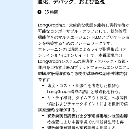
適化、デバッグ、および監視
35 時間
LangGraphは、永続的な状態を維持し実行制御
可能なコンポーザブル・グラフとして、状態管理
機能付きのマルチエージェントLLMアプリケーシ
ンを構築するためのフレームワークです。
本トレーニングは講師によるライブ指導形式（オ
ンラインまたはオンサイト）で、本番環境向け
LangGraphシステムの最適化・デバッグ・監視
運用を目指す上級AIプラットフォームエンジニア
やMLアーキテクト、AI分野のDevOps担当者向け
本講座を受講することで、以下のことが可能にな
です。
ります：
速度・コスト・拡張性を考慮した複雑な
LangGraph構成の設計と最適化を行う。
リトライ機能、タイムアウト設定、べき等性
保証およびチェックポイントによる復旧で信
講座形式について
頼性を確保する。
グラフ実行のデバッグや追跡処理、状態内容
双方向的な講義およびディスカッションを行
の検査により本番環境での問題発生時も再
う。
現・解決が可能になる。
多数の演習問題や実践訓練を用意する。