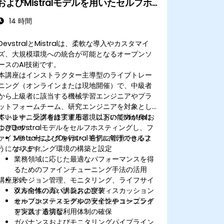
およびMistralモデルを用いたセルフホ
スティング、ファインチューニング、ガ
14 時間
バナンス
DevstralとMistralは、柔軟な導入やカスタマイ
ズ、大規模環境への統合が可能となるオープンソ
ースのAI技術です。
本講座はインストラクター主導型のライブトレー
ニング（オンラインまたは現地開催）で、中級者
から上級者に該当する機械学習エンジニアやプラ
ットフォームチーム、研究エンジニアを対象とし
ています。受講者は実運用環境においてMistralお
本トレーニングを終了すると、以下の能力が身に
よびDevstralモデルをセルフホスティングし、フ
つきます：
ァインチューニングを行い、適切に管理できるよ
MistralおよびDevstralモデル向けのセルフ
うになります。
ホスティング環境の構築と設定
業務領域に応じた最適なパフォーマンスを得
るためのファインチューニング手法の活用
講座形式
バージョン管理、モニタリング、ライフサイ
クル全体のガバナンスの実装
双方向性の高い講義およびディスカッション
オープンソースモデルの安全性やコンプライ
セルフホスティングやファインチューニング
アンス、適切な利用体制の確保
を実践する演習
ガバナンスおよびモニタリングパイプライン