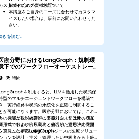
カスタマイズオプションについて
構築のための実機検証
本講座をご自身のニーズに合わせてカスタマ
イズしたい場合は、事前にお問い合わせくだ
さい。
続きを読む...
医療分野におけるLangGraph：規制環
境下でのワークフローオーケストレーシ
ョン
35 時間
LangGraphを利用すると、LLMを活用した状態保
持型のマルチエージェントワークフローを構築で
き、実行経路や状態の永続化を正確に制御するこ
とが可能になります。医療分野においては、これ
らの機能が規制要件への準拠、システム間の相互
本トレーニングは講師による対面またはオンライ
運用性、および臨床業務と整合した意思決定支援
ン形式で行われ、規制上・倫理的・運用上の課題
システムの構築に不可欠です。
を克服しながらLangGraphベースの医療ソリュー
ションを設計・実装・管理したい中級者から上級