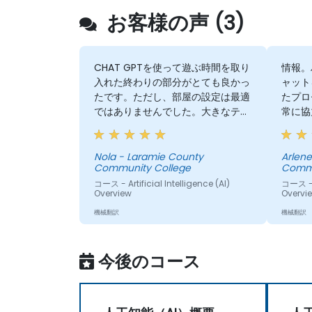
お客様の声 (3)
CHAT GPTを使って遊ぶ時間を取り
情報。
入れた終わりの部分がとても良かっ
ャット
たです。ただし、部屋の設定は最適
たプロ
ではありませんでした。大きなテー
常に協
ブルではなく、小さなテーブルをい
シンプ
くつか用意して、小さなグループで
ること
ブレインストーミングを行うことが
方法で
Nola - Laramie County
Arlene - Laramie Coun
Community College
Commu
できるようにするとより良かったで
持ちま
しょう。
コース - Artificial Intelligence (AI)
コース - A
Overview
Overvi
機械翻訳
機械翻訳
今後のコース