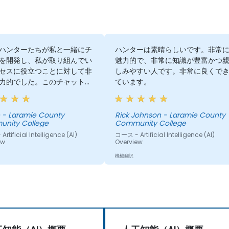
ハンターたちが私と一緒にチ
ハンターは素晴らしいです。非常
を開発し、私が取り組んでい
魅力的で、非常に知識が豊富かつ
セスに役立つことに対して非
しみやすい人です。非常に良くで
力的でした。このチャットは
ています。
ルでしたが、時間を節約でき
や、私のオフィスでAIを他の
も活用できる可能性に興味を
ty
Rick Johnson - Laramie County
nity College
Community College
した。
rtificial Intelligence (AI)
コース - Artificial Intelligence (AI)
ew
Overview
機械翻訳