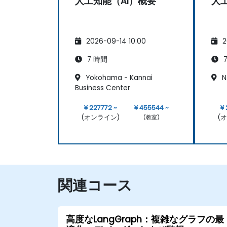
人工知能（AI）概要
人
2026-09-14 10:00
2
7 時間
7
Yokohama - Kannai
N
Business Center
¥ 227772 ~
¥ 455544 ~
¥ 
(オンライン)
(
(教室)
関連コース
高度なLangGraph：複雑なグラフの最