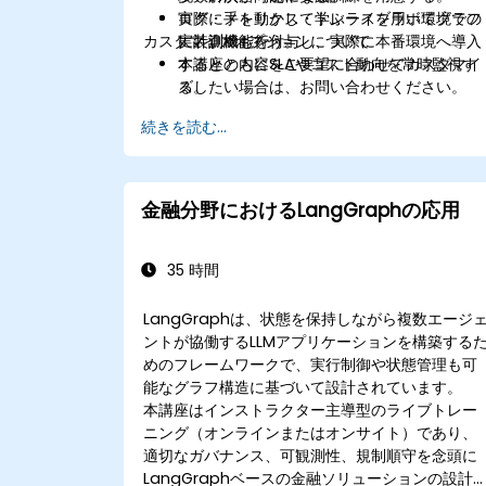
ログ・メトリクス・トレースを用いてグラフ
実際に手を動かして学ぶライブラボ環境での
カスタマイズオプションについて
に計測機能を付与し、実際に本番環境へ導入
実装訓練も行う。
するとともにSLAやコスト動向を常時監視す
本講座の内容をご要望に合わせてカスタマイ
る。
ズしたい場合は、お問い合わせください。
続きを読む...
金融分野におけるLangGraphの応用
35 時間
LangGraphは、状態を保持しながら複数エージ
ントが協働するLLMアプリケーションを構築する
めのフレームワークで、実行制御や状態管理も可
能なグラフ構造に基づいて設計されています。
本講座はインストラクター主導型のライブトレー
ニング（オンラインまたはオンサイト）であり、
適切なガバナンス、可観測性、規制順守を念頭に
LangGraphベースの金融ソリューションの設計