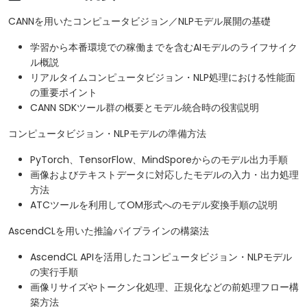
CANNを用いたコンピュータビジョン／NLPモデル展開の基礎
学習から本番環境での稼働までを含むAIモデルのライフサイク
ル概説
リアルタイムコンピュータビジョン・NLP処理における性能面
の重要ポイント
CANN SDKツール群の概要とモデル統合時の役割説明
コンピュータビジョン・NLPモデルの準備方法
PyTorch、TensorFlow、MindSporeからのモデル出力手順
画像およびテキストデータに対応したモデルの入力・出力処理
方法
ATCツールを利用してOM形式へのモデル変換手順の説明
AscendCLを用いた推論パイプラインの構築法
AscendCL APIを活用したコンピュータビジョン・NLPモデル
の実行手順
画像リサイズやトークン化処理、正規化などの前処理フロー構
築方法