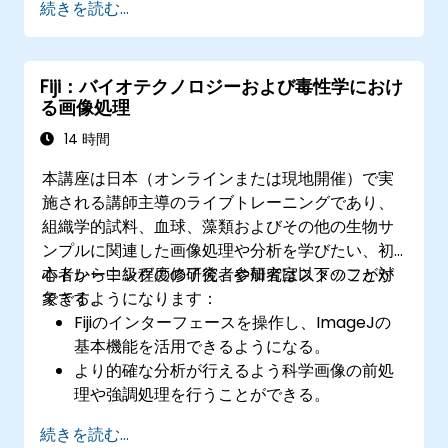
続きを読む...
顔認識システムの作成・学習・検証における
実践経験の獲得
顔認識技術利用時の倫理的配慮およびベスト
Fiji：バイオテクノロジーおよび毒性学におけ
プラクティスの理解
る画像処理
14 時間
本講座は日本（オンラインまたは現地開催）で実
施される講師主導のライブトレーニングであり、
組織学的試料、血球、藻類およびその他の生物サ
ンプルに関連した画像処理や分析を学びたい、初
心者から中級程度の研究者や研究室スタッフが対
本トレーニングの修了後、参加者は以下のことが
象です。
できるようになります：
Fijiのインターフェースを操作し、ImageJの
基本機能を活用できるようになる。
より的確な分析が行えるよう科学画像の前処
理や強調処理を行うことができる。
細胞数のカウントや面積測定を含む、画像の
続きを読む...
定量的解析が可能になる。