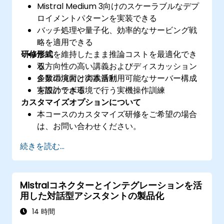
Mistral Medium 3向けのスケーラブルなデプ
ロイメントパターンを実装できる
バッチ処理や量子化、効率的なサービング戦
略を適用できる
研修形式
性能を維持したまま推論コストを最適化でき
る
双方向性の高い講義およびディスカッション
企業環境向けの本番利用可能なサーバー構成
多数の演習と実践活動
を設計できる
実際のラボ環境で行う実機操作訓練
カスタマイズオプションについて
本コースのカスタマイズ研修をご希望の場合
は、お問い合わせください。
続きを読む...
Mistralコネクターとインテグレーションを活
用した対話型アシスタントの製品化
14 時間