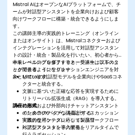
Mistral AIはオープンなAIプラットフォームで、チ
ームが対話型アシスタントを企業向けおよび顧客
向けワークフローに構築・統合できるようにしま
す。
この講師主導の実践的トレーニング（オンライン
またはオンサイト）は、Mistralコネクターおよび
インテグレーションを活用して対話型アシスタン
トの設計・統合・製品化を行いたい、初心者から
中級レベルのプロダクトマネージャー、フルスタ
本トレーニングを修了すると、受講生は以下のこ
ック開発者、インテグレーションエンジニアを対
とができるようになります：
象としています。
Mistralの対話型モデルを企業向けやSaaSコネ
クターと統合する。
文脈に基づいた正確な応答を実現するために
リトリーバル拡張生成（RAG）を導入する。
講座の形式
社内用および外部向けチャットアシスタント
のためのUXパターンを設計する。
インタラクティブな講義とディスカッション
実際の使用ケースに応じて製品ワークフロー
実践的なインテグレーション演習
へアシスタントを導入する。
対話型アシスタントの開発をリアルタイムで
行うラボセッション