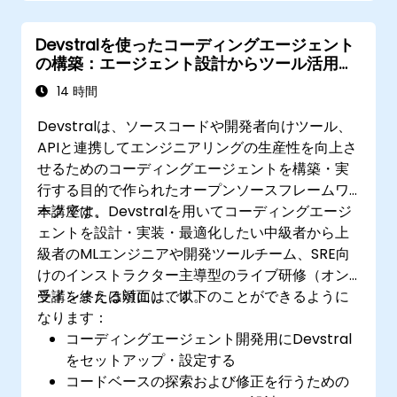
Devstralを使ったコーディングエージェント
の構築：エージェント設計からツール活用ま
で
14 時間
Devstralは、ソースコードや開発者向けツール、
APIと連携してエンジニアリングの生産性を向上さ
せるためのコーディングエージェントを構築・実
行する目的で作られたオープンソースフレームワ
ークです。
本講座は、Devstralを用いてコーディングエージ
ェントを設計・実装・最適化したい中級者から上
級者のMLエンジニアや開発ツールチーム、SRE向
けのインストラクター主導型のライブ研修（オン
ラインまたは対面）です。
受講を終える頃には、以下のことができるように
なります：
コーディングエージェント開発用にDevstral
をセットアップ・設定する
コードベースの探索および修正を行うための