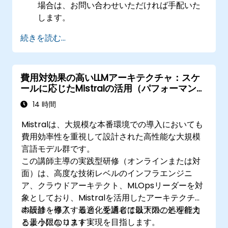
場合は、お問い合わせいただければ手配いた
します。
続きを読む...
費用対効果の高いLLMアーキテクチャ：スケ
ールに応じたMistralの活用（パフォーマンス
とコスト最適化）
14 時間
Mistralは、大規模な本番環境での導入においても
費用効率性を重視して設計された高性能な大規模
言語モデル群です。
この講師主導の実践型研修（オンラインまたは対
面）は、高度な技術レベルのインフラエンジニ
ア、クラウドアーキテクト、MLOpsリーダーを対
象としており、Mistralを活用したアーキテクチャ
の設計・導入・最適化を通じて最大限の処理能力
本研修を修了すると、受講者は以下のことを行え
と最小限のコスト実現を目指します。
るようになります：