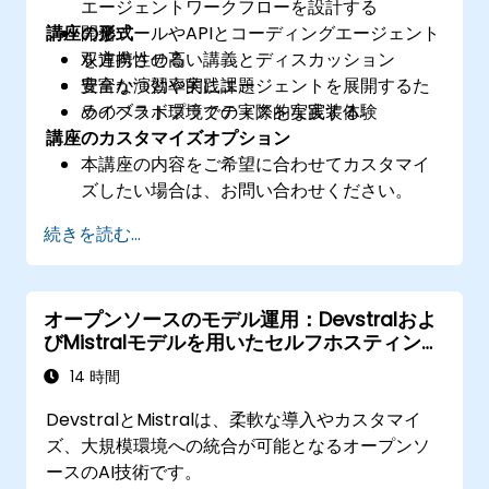
エージェントワークフローを設計する
講座の形式
開発ツールやAPIとコーディングエージェント
を連携させる
双方向性の高い講義とディスカッション
安全かつ効率的にエージェントを展開するた
豊富な演習や実践課題
めのベストプラクティスを実践する
ライブラボ環境での実際的な実装体験
講座のカスタマイズオプション
本講座の内容をご希望に合わせてカスタマイ
ズしたい場合は、お問い合わせください。
続きを読む...
オープンソースのモデル運用：Devstralおよ
びMistralモデルを用いたセルフホスティン
グ、ファインチューニング、ガバナンス
14 時間
DevstralとMistralは、柔軟な導入やカスタマイ
ズ、大規模環境への統合が可能となるオープンソ
ースのAI技術です。