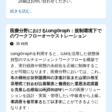
詳細はお問い合わせください。
続きを読む...
医療分野におけるLangGraph：規制環境下で
のワークフローオーケストレーション
35 時間
LangGraphを利用すると、LLMを活用した状態保
持型のマルチエージェントワークフローを構築で
き、実行経路や状態の永続化を正確に制御するこ
とが可能になります。医療分野においては、これ
らの機能が規制要件への準拠、システム間の相互
本トレーニングは講師による対面またはオンライ
運用性、および臨床業務と整合した意思決定支援
ン形式で行われ、規制上・倫理的・運用上の課題
システムの構築に不可欠です。
を克服しながらLangGraphベースの医療ソリュー
ションを設計・実装・管理したい中級者から上級
者の方々を対象としています。
本講座を修了すると、以下のことができるように
なります：