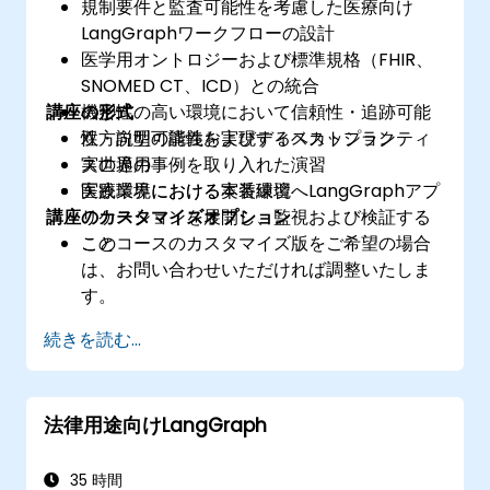
規制要件と監査可能性を考慮した医療向け
LangGraphワークフローの設計
医学用オントロジーおよび標準規格（FHIR、
SNOMED CT、ICD）との統合
講座の形式
機密性の高い環境において信頼性・追跡可能
性・説明可能性を実現するベストプラクティ
双方向型の講義およびディスカッション
スの適用
実世界の事例を取り入れた演習
医療業界における本番環境へLangGraphアプ
実践環境における実装練習
講座のカスタマイズオプション
リケーションを展開し、監視および検証する
こと
このコースのカスタマイズ版をご希望の場合
は、お問い合わせいただければ調整いたしま
す。
続きを読む...
法律用途向けLangGraph
35 時間