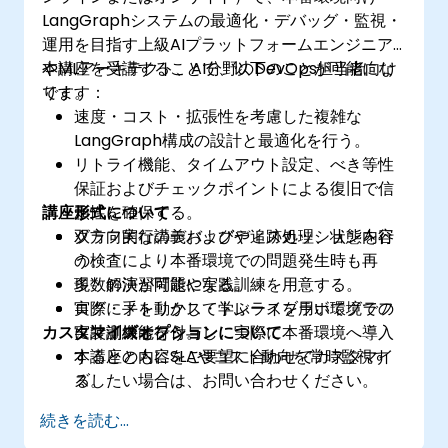
LangGraphシステムの最適化・デバッグ・監視・
運用を目指す上級AIプラットフォームエンジニア
やMLアーキテクト、AI分野のDevOps担当者向け
本講座を受講することで、以下のことが可能にな
です。
ります：
速度・コスト・拡張性を考慮した複雑な
LangGraph構成の設計と最適化を行う。
リトライ機能、タイムアウト設定、べき等性
保証およびチェックポイントによる復旧で信
講座形式について
頼性を確保する。
グラフ実行のデバッグや追跡処理、状態内容
双方向的な講義およびディスカッションを行
の検査により本番環境での問題発生時も再
う。
現・解決が可能になる。
多数の演習問題や実践訓練を用意する。
ログ・メトリクス・トレースを用いてグラフ
実際に手を動かして学ぶライブラボ環境での
カスタマイズオプションについて
に計測機能を付与し、実際に本番環境へ導入
実装訓練も行う。
するとともにSLAやコスト動向を常時監視す
本講座の内容をご要望に合わせてカスタマイ
る。
ズしたい場合は、お問い合わせください。
続きを読む...