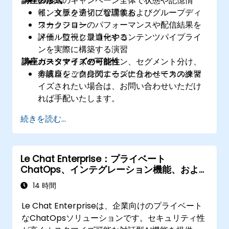
講座の形式
多段階のキャンペーン全体で状態や記憶情
報、文脈を適切に管理する
インタラクティブな講義およびグループディ
ワークフローのパフォーマンスや配信結果を
スカッション
評価・監視し最適化する
メールワークフローやコンテンツパイプライ
ンを実際に構築する演習
講座カスタマイズの可能性
パーソナライゼーション、セグメント分け、
分岐ロジックに関するシナリオベースの練習
本講座をご自身のニーズに合わせてカスタマ
イズされたい場合は、お問い合わせいただけ
れば手配いたします。
続きを読む...
Le Chat Enterprise：プライベート
ChatOps、インテグレーション機能、および
管理制御
14 時間
Le Chat Enterpriseは、企業向けのプライベート
なChatOpsソリューションです。セキュリティ性