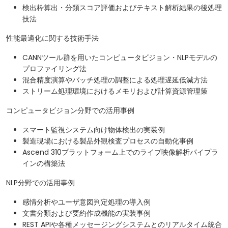
検出枠算出・分類スコア評価およびテキスト解析結果の後処理
技法
性能最適化に関する技術手法
CANNツール群を用いたコンピュータビジョン・NLPモデルの
プロファイリング法
混合精度演算やバッチ処理の調整による処理遅延低減方法
ストリーム処理環境におけるメモリおよび計算資源管理策
コンピュータビジョン分野での活用事例
スマート監視システム向け物体検出の実装例
製造現場における製品外観検査プロセスの自動化事例
Ascend 310プラットフォーム上でのライブ映像解析パイプラ
インの構築法
NLP分野での活用事例
感情分析やユーザ意図判定処理の導入例
文書分類および要約作成機能の実装事例
REST APIや各種メッセージングシステムとのリアルタイム統合