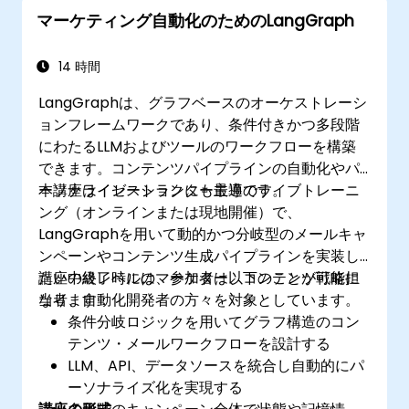
マーケティング自動化のためのLangGraph
14 時間
LangGraphは、グラフベースのオーケストレーシ
ョンフレームワークであり、条件付きかつ多段階
にわたるLLMおよびツールのワークフローを構築
できます。コンテンツパイプラインの自動化やパ
ーソナライゼーションにも最適です。
本講座はインストラクター主導のライブトレーニ
ング（オンラインまたは現地開催）で、
LangGraphを用いて動的かつ分岐型のメールキャ
ンペーンやコンテンツ生成パイプラインを実装し
たい中級レベルのマーケター、コンテンツ戦略担
講座の終了時には、参加者は以下のことが可能に
当者、自動化開発者の方々を対象としています。
なります：
条件分岐ロジックを用いてグラフ構造のコン
テンツ・メールワークフローを設計する
LLM、API、データソースを統合し自動的にパ
ーソナライズ化を実現する