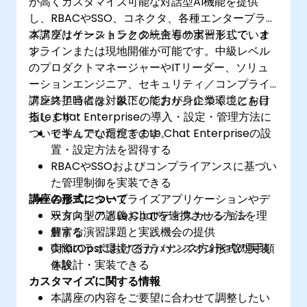
が高くカスタマイズ可能な対話型AI機能を提供
し、RBACやSSO、コネクタ、各種エンタープライ
ズアプリケーションとの統合もサポートしていま
本講座はインストラクター主導の実習形式で、オ
す。
ンラインまたは現地開催が可能です。中級レベル
のプロダクトマネージャーやITリーダー、ソリュ
ーションエンジニア、セキュリティ／コンプライ
アンス担当者を対象にしており、企業環境におけ
講座終了時には、以下の能力が身につくことを目
るLe Chat Enterpriseの導入・設定・管理方法に
指します：
ついて学んでいただきます。
セキュアな環境でのLe Chat Enterpriseの設
置・設定方法を習得する
RBACやSSOおよびコンプライアンスに基づい
た管理制御を実装できる
講座の形式について
各種エンタープライズアプリケーションやデ
ータストアとLe Chatを連携させる方法を理
双方向型の講義およびディスカッション
解する
豊富な演習課題と実践機会の提供
ChatOpsにおけるガバナンス方針や管理手順
実際のラボ環境で行うハンズオン形式の実装
を設計・実装できる
体験
カスタマイズに関する情報
本講座の内容をご要望に合わせて調整したい