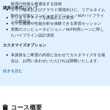
処理の性能を最適化する技術
講座の形式について
エッジ端末およびクラウド環境向けに、リアルタイム
動作が可能なコンピュータビジョン／NLPパイプライ
インタラクティブな講義および実演
ンの構築法
モデル展開や性能分析を体験できる実習セッション
実際のコンピュータビジョン／NLP利用シーンに即し
たパイプライン設計演習
カスタマイズオプション
本講座をご希望の内容に合わせてカスタマイズする場
合は、お問い合わせいただければ調整いたします。
続きを読む
コース概要