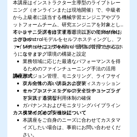
本講座はインストラクター主導型のライブトレー
ニング（オンラインまたは現地開催）で、中級者
から上級者に該当する機械学習エンジニアやプラ
ットフォームチーム、研究エンジニアを対象とし
ています。受講者は実運用環境においてMistralお
本トレーニングを終了すると、以下の能力が身に
よびDevstralモデルをセルフホスティングし、フ
つきます：
ァインチューニングを行い、適切に管理できるよ
MistralおよびDevstralモデル向けのセルフホ
うになります。
スティング環境の構築と設定
業務領域に応じた最適なパフォーマンスを得
るためのファインチューニング手法の活用
講座形式
バージョン管理、モニタリング、ライフサイ
クル全体のガバナンスの実装
双方向性の高い講義およびディスカッション
オープンソースモデルの安全性やコンプライ
セルフホスティングやファインチューニング
アンス、適切な利用体制の確保
を実践する演習
ガバナンスおよびモニタリングパイプライン
カスタマイズオプションについて
構築のための実機検証
本講座をご自身のニーズに合わせてカスタマ
イズしたい場合は、事前にお問い合わせくだ
さい。