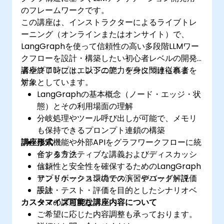
のフレームワークです。
この講座は、インストラクターによるライブトレ
ーニング（オンラインまたはオンサイト）で、
LangGraphを使って信頼性の高い多段階LLMワー
クフローを設計・構築したい初心者レベルの開発
者やプロンプトエンジニア、データ関連従事者を
講座終了時には、以下の能力を身につけられま
対象としています。
す：
LangGraphの基本概念（ノード・エッジ・状
態）とその利用場面の理解
分岐処理やツール呼び出しが可能で、メモリ
も保持できるプロンプト連鎖の構築
講座形式
検索機能や外部APIをグラフワークフローに統
合する方法
インタラクティブな講義およびディスカッシ
信頼性と安全性を確保するためのLangGraph
ョン
アプリケーションのテスト・デバッグ・評価
サンドボックス環境での演習やコード解説
手法
設計・テスト・評価を目的としたシナリオベ
カスタマイズ可能な講座内容について
ースの課題実践
ご希望に応じた内容調整も承っております。