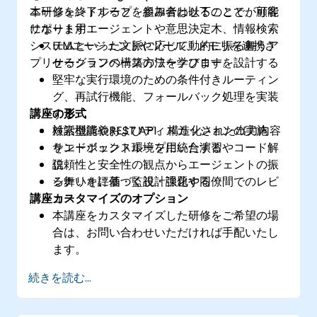
エージェントループを組み合わせることで、顧客
本研修を終了すると、参加者は以下のことが可能
サポート用エージェントや意思決定木、情報検索
になります：
システムといった文脈に応じて動的に振る舞うア
LLMエージェントやツール、メモリを連携さ
プリケーションの構築方法を学びます。
せるグラフベースのワークフローを設計する
堅牢な実行環境のための条件付きルーティン
グ、再試行機能、フォールバック処理を実装
講座の形式
する
検索機能やREST API、構造化された出力内容
対話型講義およびディスカッションの実施
をエージェントループに統合する
サンドボックス環境を用いた演習やコード解
信頼性と安全性の観点からエージェントの振
説
る舞いを評価・監視・強化する
シナリオに基づく設計課題や同僚間でのレビ
講座カスタマイズのオプション
ュー
本講座をカスタマイズした研修をご希望の場
合は、お問い合わせいただければ手配いたし
ます。
続きを読む...