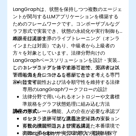
LangGraphは、状態を保持しつつ複数のエージェ
ントが関与するLLMアプリケーションを構築する
ためのフレームワークです。コンポーザブルなグ
ラフ形式で実装でき、状態の永続化や実行制御も
細かく行えます。
本講座は講師主導のライブトレーニング（オンラ
インまたは対面）であり、中級者から上級者の
方々を対象としています。法律分野向けの
LangGraphベースソリューションを設計・実装
し、コンプライアンスや追跡可能性、ガバナンス
このトレーニングを修了することで、受講者は以
管理も備えたシステムを構築したいと考える専門
下の能力を身につけることができます：
家向けです。
監査可能性および法令順守性を維持する法律
専用のLangGraphワークフローの設計
法律分野で用いられるオントロジーや文書標
準規格をグラフ状態処理に組み込む方法
講座の形式
ガードレール機能、人の介在が必要な承認プ
ロセス、追跡可能な意思決定経路の実装
インタラクティブな講義とディスカッション
​可視化機能やコスト管理も備えた本番環境で
多数の演習問題および実践課題
のLangGraphサービスの導入・監視・保守
実際に手を動かす実習環境での実装体験