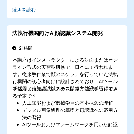
続きを読む...
法執行機関向けAI顔認識システム開発
21 時間
本講座はインストラクターによる対面またはオン
ライン形式の実習型研修で、日本にて行われま
す。従来手作業で顔のスケッチを行っていた法執
行機関の初心者向けに設計されており、AIツール
を活用した顔認識システム開発方法が学べます。
研修終了時には、以下のスキル・知識を習得でき
る予定です：
人工知能および機械学習の基本概念の理解
デジタル画像処理の基礎と顔認識への応用方
法の習得
AIツールおよびフレームワークを用いた顔認
識モデルの構築技術の習得