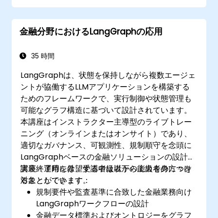
マクロ機能やプラグインを用いて反復的な作
業を自動化できるようになる。
金融分野におけるLangGraphの応用
生物学研究における特定の画像分析ニーズに
応じてワークフローをカスタマイズできる。
35 時間
LangGraphは、状態を保持しながら複数エージェ
ントが協働するLLMアプリケーションを構築する
ためのフレームワークで、実行制御や状態管理も
可能なグラフ構造に基づいて設計されています。
本講座はインストラクター主導型のライブトレー
ニング（オンラインまたはオンサイト）であり、
適切なガバナンス、可観測性、規制順守を念頭に
LangGraphベースの金融ソリューションの設計・
実装・運用を希望する中級者から上級者の方々を
講座終了時には、受講者は以下の能力を身につけ
対象としています。
ることができます：
規制要件や監査基準に合致した金融業務向け
LangGraphワークフローの設計
金融データ標準およびオントロジーをグラフ