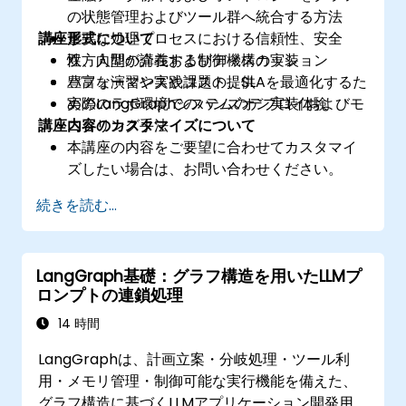
の状態管理およびツール群へ統合する方法
講座形式について
重要な処理プロセスにおける信頼性、安全
性、人間が介在する制御機構の実装
双方向型の講義およびディスカッション
パフォーマンスやコスト、SLAを最適化するた
豊富な演習や実践課題の提供
めのLangGraphシステムのデプロイおよびモ
実際のラボ環境でのハンズオン実装体験
講座内容のカスタマイズについて
ニタリング手法
本講座の内容をご要望に合わせてカスタマイ
ズしたい場合は、お問い合わせください。
続きを読む...
LangGraph基礎：グラフ構造を用いたLLMプ
ロンプトの連鎖処理
14 時間
LangGraphは、計画立案・分岐処理・ツール利
用・メモリ管理・制御可能な実行機能を備えた、
グラフ構造に基づくLLMアプリケーション開発用