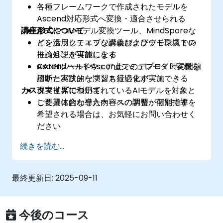
各種フレームワークで作成されたモデルを
Ascend対応形式へ変換・適合させられる
講座形式について
ATCやOMモデル変換ツール、MindSporeな
どを活用してエッジおよびクラウド環境での
インタラクティブな講義およびデモンストレ
推論処理が可能になる
ーションを実施します
Ascendハードウェア上でのデプロイ時の問題
CANNツールやAscendシミュレータ・実機を
診断とパフォーマンス最適化が実施できる
用いた実践的な演習も行います
カスタマイズについて
現実世界で利用されているAIモデルを対象と
した具体的な導入ケースの学習が可能です
ご要望に合わせた内容への調整・個別指導を
希望される場合は、お気軽にお問い合わせく
ださい
続きを読む...
最終更新日:
2025-09-11
今後のコース