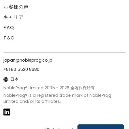
お客様の声
キャリア
FAQ
T&C
japan@nobleprog.co.jp
+81 80 5520 8680
日本
NobleProg® Limited 2005 -
2026
全著作権所有
NobleProg® is a registered trade mark of NobleProg
Limited and/or its affiliates.