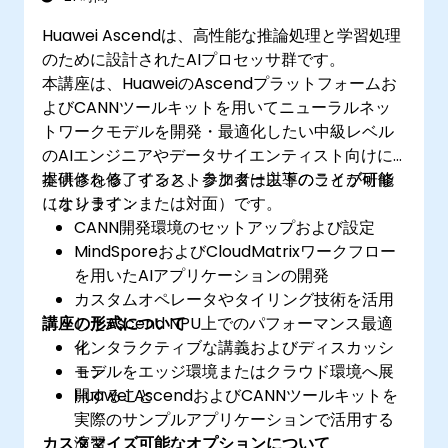
Huawei Ascendは、高性能な推論処理と学習処理
のために設計されたAIプロセッサ群です。
本講座は、HuaweiのAscendプラットフォームお
よびCANNツールキットを用いてニューラルネッ
トワークモデルを開発・最適化したい中級レベル
のAIエンジニアやデータサイエンティスト向けに
提供される、インストラクター主導のライブ研修
本研修を修了すると、参加者は以下のことが可能
（オンラインまたは対面）です。
になります：
CANN開発環境のセットアップおよび設定
MindSporeおよびCloudMatrixワークフロー
を用いたAIアプリケーションの開発
カスタムオペレータやタイリング技術を活用
講座の形式について
したAscend NPU上でのパフォーマンス最適
化
インタラクティブな講義およびディスカッシ
モデルをエッジ環境またはクラウド環境へ展
ョン
開すること
Huawei AscendおよびCANNツールキットを
実際のサンプルアプリケーションで活用する
カスタマイズ可能なオプションについて
演習