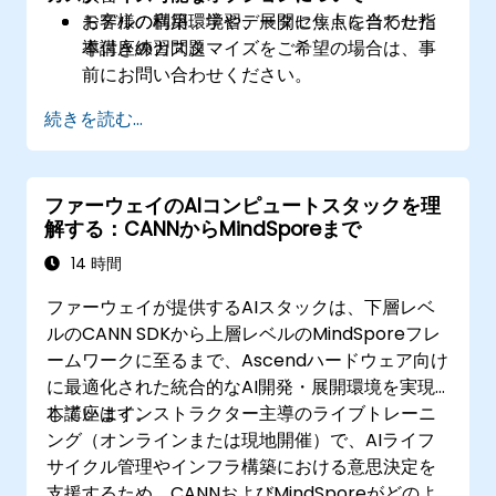
モデルの構築、学習、展開に焦点を当てた指
お客様の利用環境やデータセットに合わせた
導付き練習問題
本講座のカスタマイズをご希望の場合は、事
前にお問い合わせください。
続きを読む...
ファーウェイのAIコンピュートスタックを理
解する：CANNからMindSporeまで
14 時間
ファーウェイが提供するAIスタックは、下層レベ
ルのCANN SDKから上層レベルのMindSporeフレ
ームワークに至るまで、Ascendハードウェア向け
に最適化された統合的なAI開発・展開環境を実現
しています。
本講座はインストラクター主導のライブトレーニ
ング（オンラインまたは現地開催）で、AIライフ
サイクル管理やインフラ構築における意思決定を
支援するため、CANNおよびMindSporeがどのよ