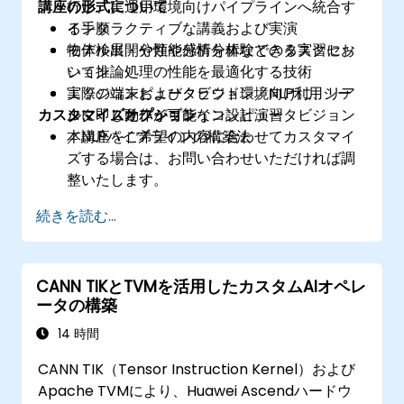
講座の形式について
行い、実運用環境向けパイプラインへ統合す
る手順
インタラクティブな講義および実演
物体検出・分類や感情分析などのタスクにお
モデル展開や性能分析を体験できる実習セッ
いて推論処理の性能を最適化する技術
ション
エッジ端末およびクラウド環境向けに、リア
実際のコンピュータビジョン／NLP利用シー
カスタマイズオプション
ルタイム動作が可能なコンピュータビジョン
ンに即したパイプライン設計演習
／NLPパイプラインの構築法
本講座をご希望の内容に合わせてカスタマイ
ズする場合は、お問い合わせいただければ調
整いたします。
続きを読む...
CANN TIKとTVMを活用したカスタムAIオペレ
ータの構築
14 時間
CANN TIK（Tensor Instruction Kernel）および
Apache TVMにより、Huawei Ascendハードウ