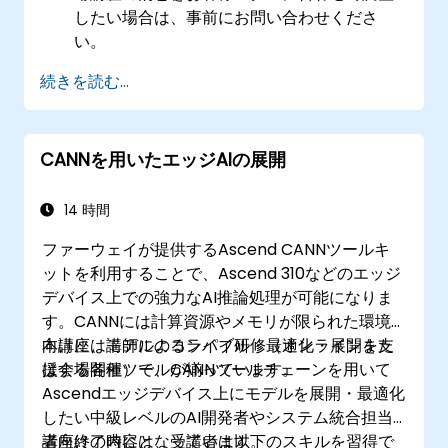
したい場合は、事前にお問い合わせくださ
い。
続きを読む...
CANNを用いたエッジAIの展開
14 時間
ファーウェイが提供するAscend CANNツールキ
ットを利用することで、Ascend 310などのエッジ
デバイス上での強力なAI推論処理が可能になりま
す。CANNには計算資源やメモリが限られた環境
向けに、モデルのコンパイル・最適化・展開を支
本講座は講師によるライブ研修（オンラインまた
援する各種ツールが揃っています。
は会場開催）で、CANNツールチェーンを用いて
Ascendエッジデバイス上にモデルを展開・最適化
したい中級レベルのAI開発者やシステム統合担当
者向けの内容となっています。
講座終了時には、受講者は以下のスキルを習得で