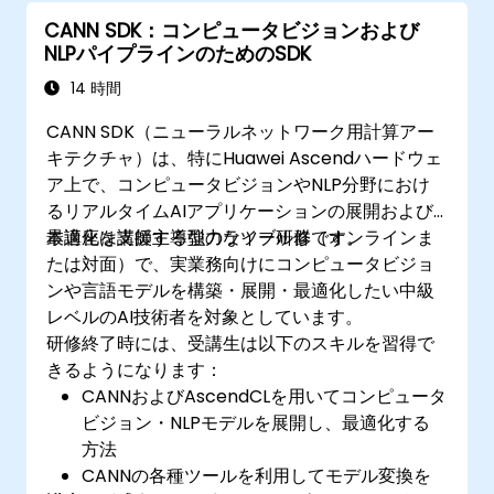
CANN SDK：コンピュータビジョンおよび
NLPパイプラインのためのSDK
14 時間
CANN SDK（ニューラルネットワーク用計算アー
キテクチャ）は、特にHuawei Ascendハードウェ
ア上で、コンピュータビジョンやNLP分野におけ
るリアルタイムAIアプリケーションの展開および
最適化を支援する強力なツール群です。
本講座は講師主導型のライブ研修（オンラインま
たは対面）で、実業務向けにコンピュータビジョ
ンや言語モデルを構築・展開・最適化したい中級
レベルのAI技術者を対象としています。
研修終了時には、受講生は以下のスキルを習得で
きるようになります：
CANNおよびAscendCLを用いてコンピュータ
ビジョン・NLPモデルを展開し、最適化する
方法
CANNの各種ツールを利用してモデル変換を