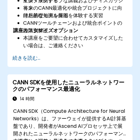
変換・展開する
インタラクティブな講義およびディスカッシ
​将来のCANN最適化や統合プロジェクトに向
ョン
けた基礎知識を得る
簡易的なモデル展開を体験する実習
CANNツールチェーンおよび統合ポイントの
講座カスタマイズオプション
段階別解説
本講座をご要望に合わせてカスタマイズした
い場合は、ご連絡ください
続きを読む...
CANN SDKを使用したニューラルネットワー
クのパフォーマンス最適化
14 時間
CANN SDK（Compute Architecture for Neural
Networks）は、ファーウェイが提供するAI計算基
盤であり、開発者がAscend AIプロセッサ上で展
開されたニューラルネットワークのパフォーマン