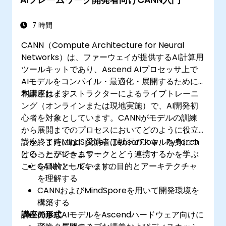
AIフレームワーク開発者向けCANN入門
7 時間
CANN（Compute Architecture for Neural
Networks）は、ファーウェイが提供するAI計算用
ツールキットであり、Ascend AIプロセッサ上で
AIモデルをコンパイル・最適化・展開するために
利用されます。
本講座はインストラクターによるライブトレーニ
ング（オンラインまたは現地実施）で、AI開発初
心者を対象としています。CANNがモデルの訓練
から展開までのプロセスにおいてどのように役立
つか、またMindSpore、TensorFlow、PyTorch
講座終了時には、受講者は以下のスキルを身につ
といったフレームワークとどう連携するかを学ぶ
けることができます：
ことを目的としています。
CANNツールキットの目的とアーキテクチャ
を理解する
CANNおよびMindSporeを用いて開発環境を
構築する
講座の形式
簡単なAIモデルをAscendハードウェア向けに