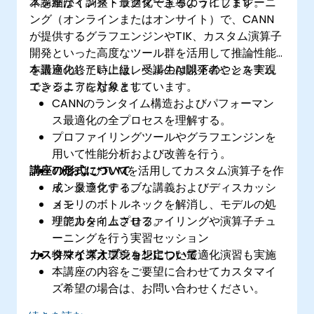
スを細かく調整・最適化できるようにします。
本講座はインストラクター主導のライブトレーニ
ング（オンラインまたはオンサイト）で、CANN
が提供するグラフエンジンやTIK、カスタム演算子
開発といった高度なツール群を活用して推論性能
を最適化したい上級レベルのAI開発者やシステム
本講座の終了時には、受講生は以下のことを実現
エンジニアを対象としています。
できるようになります：
CANNのランタイム構造およびパフォーマン
ス最適化の全プロセスを理解する。
プロファイリングツールやグラフエンジンを
用いて性能分析および改善を行う。
講座の形式について
TIKおよびTVMを活用してカスタム演算子を作
成・最適化する。
インタラクティブな講義およびディスカッシ
メモリのボトルネックを解消し、モデルの処
ョン
理能力を向上させる。
リアルタイムプロファイリングや演算子チュ
ーニングを行う実習セッション
カスタマイズオプションについて
特殊な導入環境を想定した最適化演習も実施
本講座の内容をご要望に合わせてカスタマイ
ズ希望の場合は、お問い合わせください。