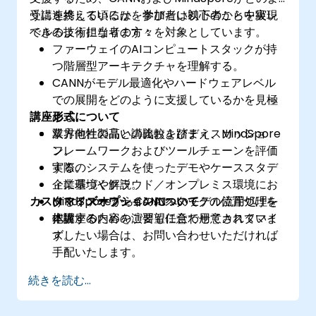
うに連携しているかを学びたい初心者から中級レ
受講を終える頃には、参加者は以下のことを実現
ベルの技術担当者の方々を対象としています。
できるようになります：
ファーウェイのAIコンピュートスタックが持
つ階層型アーキテクチャを理解する。
CANNがモデル最適化やハードウェアレベル
での展開をどのように支援しているかを見極
講座形式について
める。
業界他社製品との比較を踏まえ、MindSpore
双方向性の高い講義およびディスカッショ
フレームワークおよびツールチェーンを評価
ン。
する。
実際のシステムを使ったデモやケーススタデ
企業環境やクラウド／オンプレミス環境にお
ィに基づく解説。
カスタマイズオプションについて
けるファーウェイのAIスタックの位置づけを
MindSporeからCANNへのモデル流用処理を
把握する。
体験するための演習も任意で用意されていま
本講座の内容をご要望に合わせてカスタマイ
す。
ズしたい場合は、お問い合わせいただければ
手配いたします。
続きを読む...