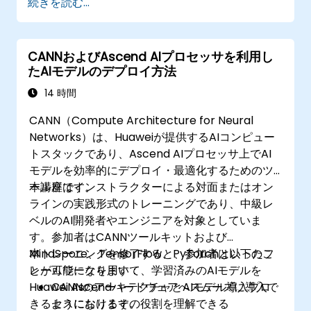
続きを読む...
CANNおよびAscend AIプロセッサを利用し
たAIモデルのデプロイ方法
14 時間
CANN（Compute Architecture for Neural
Networks）は、Huaweiが提供するAIコンピュー
トスタックであり、Ascend AIプロセッサ上でAI
モデルを効率的にデプロイ・最適化するためのツ
ール群です。
本講座はインストラクターによる対面またはオン
ラインの実践形式のトレーニングであり、中級レ
ベルのAI開発者やエンジニアを対象としていま
す。参加者はCANNツールキットおよび
MindSpore、TensorFlow、PyTorchといったフ
本トレーニングを修了すると、参加者は以下のこ
レームワークを用いて、学習済みのAIモデルを
とが可能になります：
Huawei Ascendハードウェアへスムーズに導入で
CANNのアーキテクチャとAIモデル導入プロ
きるようになります。
セスにおけるその役割を理解できる