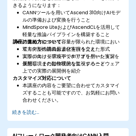
きるようになります：
CANNツールを用いてAscend 310向けAIモデ
ルの準備および変換を行うこと
MindSpore LiteおよびAscendCLを活用して
軽量な推論パイプラインを構築すること
講座の進め方について
計算能力やメモリ容量が限られた環境におい
てモデル性能の最適化を行うこと
双方向型の講義および実演を交えた形式
実際のエッジ環境下でAIアプリケーションを
エッジ向けモデルやシナリオを用いた実習
展開し、その動作状況を監視すること
仮想環境または物理的なエッジハードウェア
上での実際の展開例を紹介
カスタマイズ対応について
本講座の内容をご要望に合わせてカスタマイ
ズすることも可能ですので、お気軽にお問い
合わせください。
続きを読む...