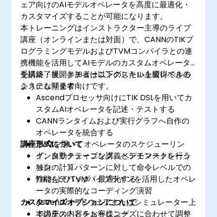
ェア向けのAIモデルオペレータを高度に最適化・
カスタマイズすることが可能になります。
本トレーニングはインストラクター主導のライブ
講座（オンラインまたは対面）で、CANNのTIKプ
ログラミングモデルおよびTVMコンパイラとの連
携機能を活用してAIモデルのカスタムオペレータ
を構築・展開・チューニングしたい上級レベルの
受講終了後、参加者は以下のスキルを習得できる
システム開発者向けです。
ようになります：
Ascendプロセッサ向けにTIK DSLを用いてカ
スタムAIオペレータを記述・テストする
CANNランタイムおよび実行グラフへ自作の
オペレータを統合する
講座形式について
TVMを用いてオペレータのスケジューリン
グ、自動チューニング、ベンチマークを行う
インタラクティブな講義とデモンストレーシ
独自の計算パターンに対して命令レベルでの
ョン
性能をデバッグ・最適化する
TIKおよびTVMパイプラインを活用したオペレ
ータの実際的なコーディング演習
カスタマイズオプションについて
Ascendハードウェアまたはシミュレーター上
でのテストとチューニング
本講座の内容をお客様ニーズに合わせて調整