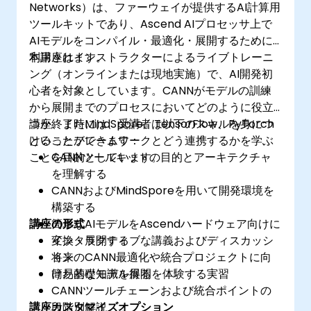
Networks）は、ファーウェイが提供するAI計算用
ツールキットであり、Ascend AIプロセッサ上で
AIモデルをコンパイル・最適化・展開するために
利用されます。
本講座はインストラクターによるライブトレーニ
ング（オンラインまたは現地実施）で、AI開発初
心者を対象としています。CANNがモデルの訓練
から展開までのプロセスにおいてどのように役立
つか、またMindSpore、TensorFlow、PyTorch
講座終了時には、受講者は以下のスキルを身につ
といったフレームワークとどう連携するかを学ぶ
けることができます：
ことを目的としています。
CANNツールキットの目的とアーキテクチャ
を理解する
CANNおよびMindSporeを用いて開発環境を
構築する
講座の形式
簡単なAIモデルをAscendハードウェア向けに
変換・展開する
インタラクティブな講義およびディスカッシ
​将来のCANN最適化や統合プロジェクトに向
ョン
けた基礎知識を得る
簡易的なモデル展開を体験する実習
CANNツールチェーンおよび統合ポイントの
講座カスタマイズオプション
段階別解説