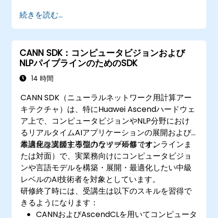
続きを読む...
CANN SDK：コンピュータビジョンおよび
NLPパイプラインのためのSDK
14 時間
CANN SDK（ニューラルネットワーク用計算アー
キテクチャ）は、特にHuawei Ascendハードウェ
ア上で、コンピュータビジョンやNLP分野におけ
るリアルタイムAIアプリケーションの展開および
最適化を支援する強力なツール群です。
本講座は講師主導型のライブ研修（オンラインま
たは対面）で、実業務向けにコンピュータビジョ
ンや言語モデルを構築・展開・最適化したい中級
レベルのAI技術者を対象としています。
研修終了時には、受講生は以下のスキルを習得で
きるようになります：
CANNおよびAscendCLを用いてコンピュータ