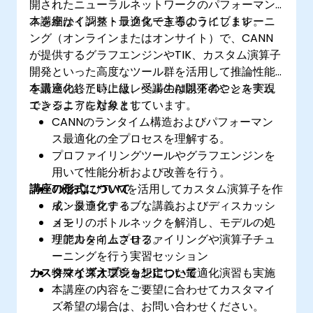
開されたニューラルネットワークのパフォーマン
スを細かく調整・最適化できるようにします。
本講座はインストラクター主導のライブトレーニ
ング（オンラインまたはオンサイト）で、CANN
が提供するグラフエンジンやTIK、カスタム演算子
開発といった高度なツール群を活用して推論性能
を最適化したい上級レベルのAI開発者やシステム
本講座の終了時には、受講生は以下のことを実現
エンジニアを対象としています。
できるようになります：
CANNのランタイム構造およびパフォーマン
ス最適化の全プロセスを理解する。
プロファイリングツールやグラフエンジンを
用いて性能分析および改善を行う。
講座の形式について
TIKおよびTVMを活用してカスタム演算子を作
成・最適化する。
インタラクティブな講義およびディスカッシ
メモリのボトルネックを解消し、モデルの処
ョン
理能力を向上させる。
リアルタイムプロファイリングや演算子チュ
ーニングを行う実習セッション
カスタマイズオプションについて
特殊な導入環境を想定した最適化演習も実施
本講座の内容をご要望に合わせてカスタマイ
ズ希望の場合は、お問い合わせください。