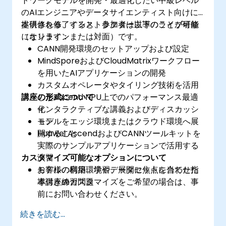
トワークモデルを開発・最適化したい中級レベル
のAIエンジニアやデータサイエンティスト向けに
提供される、インストラクター主導のライブ研修
本研修を修了すると、参加者は以下のことが可能
（オンラインまたは対面）です。
になります：
CANN開発環境のセットアップおよび設定
MindSporeおよびCloudMatrixワークフロー
を用いたAIアプリケーションの開発
カスタムオペレータやタイリング技術を活用
講座の形式について
したAscend NPU上でのパフォーマンス最適
化
インタラクティブな講義およびディスカッシ
モデルをエッジ環境またはクラウド環境へ展
ョン
開すること
Huawei AscendおよびCANNツールキットを
実際のサンプルアプリケーションで活用する
カスタマイズ可能なオプションについて
演習
モデルの構築、学習、展開に焦点を当てた指
お客様の利用環境やデータセットに合わせた
導付き練習問題
本講座のカスタマイズをご希望の場合は、事
前にお問い合わせください。
続きを読む...