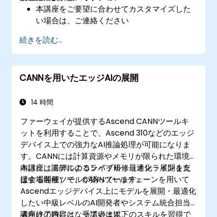
本講座をご要望に合わせてカスタマイズした
い場合は、ご連絡ください
続きを読む...
CANNを用いたエッジAIの展開
14 時間
ファーウェイが提供するAscend CANNツールキ
ットを利用することで、Ascend 310などのエッジ
デバイス上での強力なAI推論処理が可能になりま
す。CANNには計算資源やメモリが限られた環境
向けに、モデルのコンパイル・最適化・展開を支
本講座は講師によるライブ研修（オンラインまた
援する各種ツールが揃っています。
は会場開催）で、CANNツールチェーンを用いて
Ascendエッジデバイス上にモデルを展開・最適化
したい中級レベルのAI開発者やシステム統合担当
者向けの内容となっています。
講座終了時には、受講者は以下のスキルを習得で