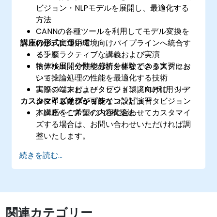
ビジョン・NLPモデルを展開し、最適化する
方法
CANNの各種ツールを利用してモデル変換を
講座の形式について
行い、実運用環境向けパイプラインへ統合す
る手順
インタラクティブな講義および実演
物体検出・分類や感情分析などのタスクにお
モデル展開や性能分析を体験できる実習セッ
いて推論処理の性能を最適化する技術
ション
エッジ端末およびクラウド環境向けに、リア
実際のコンピュータビジョン／NLP利用シー
カスタマイズオプション
ルタイム動作が可能なコンピュータビジョン
ンに即したパイプライン設計演習
／NLPパイプラインの構築法
本講座をご希望の内容に合わせてカスタマイ
ズする場合は、お問い合わせいただければ調
整いたします。
続きを読む...
関連カテゴリー