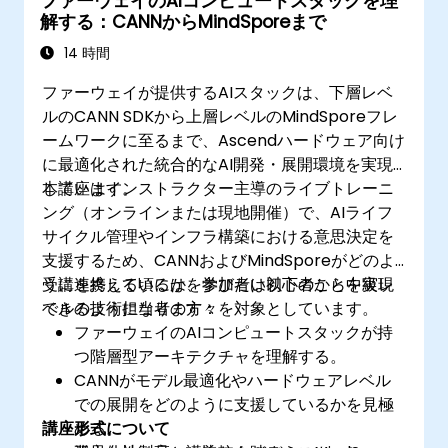
ファーウェイのAIコンピュートスタックを理
解する：CANNからMindSporeまで
14 時間
ファーウェイが提供するAIスタックは、下層レベ
ルのCANN SDKから上層レベルのMindSporeフレ
ームワークに至るまで、Ascendハードウェア向け
に最適化された統合的なAI開発・展開環境を実現
しています。
本講座はインストラクター主導のライブトレーニ
ング（オンラインまたは現地開催）で、AIライフ
サイクル管理やインフラ構築における意思決定を
支援するため、CANNおよびMindSporeがどのよ
うに連携しているかを学びたい初心者から中級レ
受講を終える頃には、参加者は以下のことを実現
ベルの技術担当者の方々を対象としています。
できるようになります：
ファーウェイのAIコンピュートスタックが持
つ階層型アーキテクチャを理解する。
CANNがモデル最適化やハードウェアレベル
での展開をどのように支援しているかを見極
講座形式について
める。