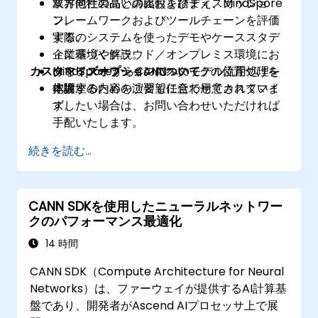
業界他社製品との比較を踏まえ、MindSpore
双方向性の高い講義およびディスカッショ
フレームワークおよびツールチェーンを評価
ン。
する。
実際のシステムを使ったデモやケーススタデ
企業環境やクラウド／オンプレミス環境にお
ィに基づく解説。
カスタマイズオプションについて
けるファーウェイのAIスタックの位置づけを
MindSporeからCANNへのモデル流用処理を
把握する。
体験するための演習も任意で用意されていま
本講座の内容をご要望に合わせてカスタマイ
す。
ズしたい場合は、お問い合わせいただければ
手配いたします。
続きを読む...
CANN SDKを使用したニューラルネットワー
クのパフォーマンス最適化
14 時間
CANN SDK（Compute Architecture for Neural
Networks）は、ファーウェイが提供するAI計算基
盤であり、開発者がAscend AIプロセッサ上で展