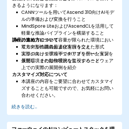
きるようになります：
CANNツールを用いてAscend 310向けAIモデ
ルの準備および変換を行うこと
MindSpore LiteおよびAscendCLを活用して
軽量な推論パイプラインを構築すること
講座の進め方について
計算能力やメモリ容量が限られた環境におい
てモデル性能の最適化を行うこと
双方向型の講義および実演を交えた形式
実際のエッジ環境下でAIアプリケーションを
エッジ向けモデルやシナリオを用いた実習
展開し、その動作状況を監視すること
仮想環境または物理的なエッジハードウェア
上での実際の展開例を紹介
カスタマイズ対応について
本講座の内容をご要望に合わせてカスタマイ
ズすることも可能ですので、お気軽にお問い
合わせください。
続きを読む...