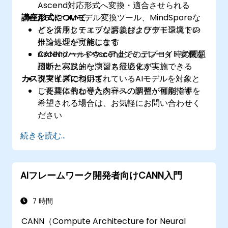
Ascend対応形式へ変換・適合させられる
講座形式について
ATCやOMモデル変換ツール、MindSporeな
どを活用してエッジおよびクラウド環境での
インタラクティブな講義およびデモンストレ
推論処理が可能になる
ーションを実施します
Ascendハードウェア上でのデプロイ時の問題
CANNツールやAscendシミュレータ・実機を
診断とパフォーマンス最適化が実施できる
用いた実践的な演習も行います
カスタマイズについて
現実世界で利用されているAIモデルを対象と
した具体的な導入ケースの学習が可能です
ご要望に合わせた内容への調整・個別指導を
希望される場合は、お気軽にお問い合わせく
ださい
続きを読む...
AIフレームワーク開発者向けCANN入門
7 時間
CANN（Compute Architecture for Neural