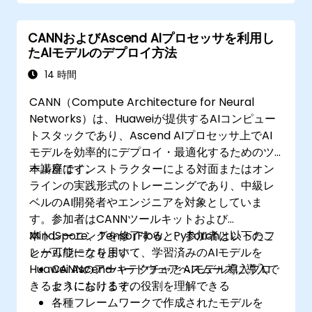
CANNおよびAscend AIプロセッサを利用し
たAIモデルのデプロイ方法
14 時間
CANN（Compute Architecture for Neural
Networks）は、Huaweiが提供するAIコンピュー
トスタックであり、Ascend AIプロセッサ上でAI
モデルを効率的にデプロイ・最適化するためのツ
ール群です。
本講座はインストラクターによる対面またはオン
ラインの実践形式のトレーニングであり、中級レ
ベルのAI開発者やエンジニアを対象としていま
す。参加者はCANNツールキットおよび
MindSpore、TensorFlow、PyTorchといったフ
本トレーニングを修了すると、参加者は以下のこ
レームワークを用いて、学習済みのAIモデルを
とが可能になります：
Huawei Ascendハードウェアへスムーズに導入で
CANNのアーキテクチャとAIモデル導入プロ
きるようになります。
セスにおけるその役割を理解できる
各種フレームワークで作成されたモデルを