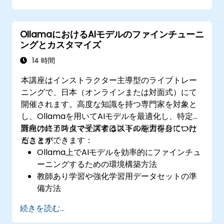
組み込む方法
時間の経過とともにAIモデルのパフォーマン
OllamaにおけるAIモデルのファインチューニ
スを監視・維持する方法
ングとカスタマイズ
14 時間
本講座はインストラクター主導型のライブトレー
ニングで、日本（オンラインまたは対面式）にて
開催されます。高度な知識を持つ専門家を対象と
し、Ollamaを用いてAIモデルを最適化し、特定分
野向けにカスタマイズするスキルを習得していた
講座の終了時点で受講者は以下の能力を身につけ
だきます。
ることができます：
Ollama上でAIモデルを効率的にファインチュ
ーニングするための環境構築方法
教師あり学習や強化学習用データセットの準
備方法
AIモデルの性能・精度・効率性を最適化する
続きを読む...
手法