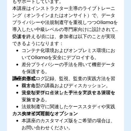
もサポートしています。
本講座はインストラクター主導のライブトレーニ
ング（オンラインまたはオンサイト）で、データ
プライバシーや法規制遵守を重視しつつOllamaを
導入したい中級レベルの専門家向けに設計されて
います。
受講を終える頃には、参加者は以下のことが実現
できるようになります：
コンテナ化環境およびオンプレミス環境にお
いてOllamaを安全にデプロイする。
差分プライバシーの手法を用いて機密データ
を保護する。
講座の形式
安全なログ記録、監視、監査の実践方法を習
得する。
双方向型の講義およびディスカッション。
法規制要件に合致したデータアクセス管理を
安全なデプロイメント手法を実践する演習セ
実施できる。
ッション。
法規制遵守に関連したケーススタディや実践
カスタマイズ可能なオプション
的練習問題。
本講座のカスタマイズ版をご希望の場合は、
お問い合わせください。