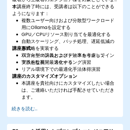
す。
本講座終了時には、受講者は以下のことができる
ようになります：
複数ユーザー向けおよび分散型ワークロード
用にOllamaを設定する
GPU／CPUリソース割り当てを最適化する
自動スケーリング、バッチ処理、遅延低減の
講座形式
各戦略を実装する
パフォーマンスとコスト効率を考慮してイン
双方向型の講義およびディスカッション
フラを監視・最適化する
実践的な展開・スケーリング演習
リアル環境下での最適化手法体得演習
講座のカスタマイズオプション
本講座を貴社向けにカスタマイズしたい場合
は、ご連絡いただければ手配させていただき
ます。
続きを読む...