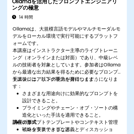
Ollamaを活用したプロンプトエンジニアリ
ングの極意
14 時間
Ollamaは、大規模言語モデルやマルチモーダルモ
デルをローカル環境で実行可能にするプラットフ
ォームです。
本講座はインストラクター主導のライブトレーニ
ング（オンラインまたは対面）であり、中級レベ
ルの技術者を対象としています。参加者はOllama
から最適な出力結果を得るために必要なプロンプ
トエンジニアリング手法を習得します。
受講後には、以下の能力が身につくようになりま
す：
さまざまな用途向けに効果的なプロンプトを
設計できること。
プライミングやチェーン・オブ・ソートの構
造化といった手法を適用できること。
講座の形式
プロンプトテンプレートやコンテキスト管理
戦略を実装できること。
インタラクティブな講義とディスカッショ