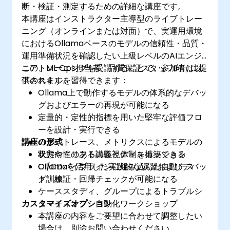
断・検証・測定するための詳細な講座です。
本講座はインストラクター主導型のライブトレー
ニング（オンラインまたは対面）で、実運用環境
におけるOllamaベースのモデルの信頼性・品質・
運用準備状況を確認したい上級レベルのAIエンジ
ニア、ML Ops担当者、品質保証スタッフ向けに提
このトレーニングを受講することで、参加者は以
供されます。
下のスキルを習得できます：
Ollama上で動作するモデルの体系的なデバッ
グおよびエラーの再現が可能になる
定量的・定性的指標を用いた堅牢な評価フロ
ーを設計・実行できる
講座の形式
ログやトレース、メトリクスによるモデルの
状態やドリフトの監視体制を構築できる
双方向性のある講義とディスカッション
CI/CDパイプラインに組み込んだ自動テス
Ollamaを活用した実践的な演習およびデバッ
ト・検証・回帰チェックが可能になる
グ訓練
ケーススタディ、グループによるトラブルシ
カスタマイズオプション
ューティング、自動化ワークショップ
本講座の内容をご要望に合わせて調整したい
場合は、別途お問い合わせください。