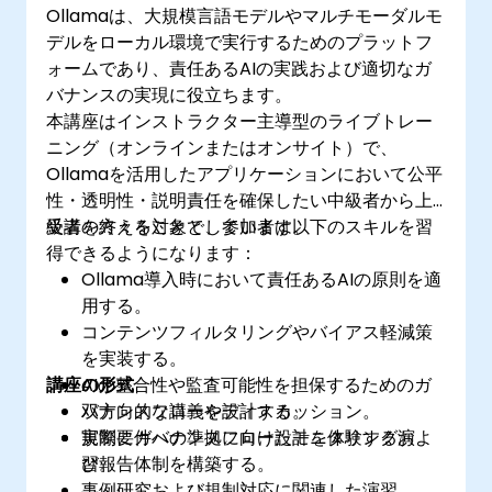
Ollamaは、大規模言語モデルやマルチモーダルモ
デルをローカル環境で実行するためのプラットフ
ォームであり、責任あるAIの実践および適切なガ
バナンスの実現に役立ちます。
本講座はインストラクター主導型のライブトレー
ニング（オンラインまたはオンサイト）で、
Ollamaを活用したアプリケーションにおいて公平
性・透明性・説明責任を確保したい中級者から上
級者の方々を対象としています。
受講を終えることで、参加者は以下のスキルを習
得できるようになります：
Ollama導入時において責任あるAIの原則を適
用する。
コンテンツフィルタリングやバイアス軽減策
を実装する。
講座の形式
AIの整合性や監査可能性を担保するためのガ
バナンスフローを設計する。
双方向的な講義やディスカッション。
規制要件への準拠に向けたモニタリングおよ
実際にガバナンスフロー設計を体験する演
び報告体制を構築する。
習。
事例研究および規制対応に関連した演習。