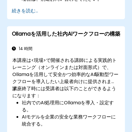
続きを読む...
Ollamaを活用した社内AIワークフローの構築
14 時間
本講座は<現場>で開催される講師による実践的ト
レーニング（オンラインまたは対面形式）で、
Ollamaを活用して安全かつ効率的なAI駆動型ワー
クフローを導入したい上級者向けに提供されま
す。
講座終了時には受講者は以下のことができるよう
になります：
社内でのAI処理用にOllamaを導入・設定す
る。
AIモデルを企業の安全な業務ワークフローに
統合する。
データのプライバシーを守りつつAIパフォー