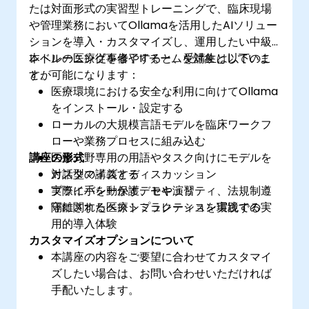
たは対面形式の実習型トレーニングで、臨床現場
や管理業務においてOllamaを活用したAIソリュー
ションを導入・カスタマイズし、運用したい中級
レベルの医療従事者やITチームを対象としていま
本トレーニングを修了すると、受講生は以下のこ
す。
とが可能になります：
医療環境における安全な利用に向けてOllama
をインストール・設定する
ローカルの大規模言語モデルを臨床ワークフ
ローや業務プロセスに組み込む
講座の形式
医療分野専用の用語やタスク向けにモデルを
カスタマイズする
対話型の講義とディスカッション
プライバシー保護、セキュリティ、法規制遵
実際に手を動かすデモや演習
守に関するベストプラクティスを実践する
隔離された医療シミュレーション環境での実
用的導入体験
カスタマイズオプションについて
本講座の内容をご要望に合わせてカスタマイ
ズしたい場合は、お問い合わせいただければ
手配いたします。