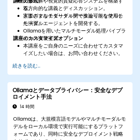
講座の形式
文書理解や視覚的質疑応答システムを構築す
る。
双方向的な講義とディスカッション。
さまざまなモダリティ間で推論可能なマルチ
実際のマルチモーダルデータセットを使用し
モーダルエージェントを開発する。
た演習。
Ollamaを用いたマルチモーダル処理パイプラ
講座のカスタマイズオプション
インの実装実習。
本講座をご自身のニーズに合わせてカスタマ
イズしたい場合は、お問い合わせください。
続きを読む...
Ollamaとデータプライバシー：安全なデプ
ロイメント手法
14 時間
Ollamaは、大規模言語モデルやマルチモーダルモ
デルをローカル環境で実行可能にするプラットフ
ォームであり、同時に安全なデプロイメント戦略