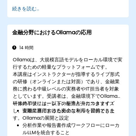
続きを読む...
金融分野におけるOllamaの応用
14 時間
Ollamaは、大規模言語モデルをローカル環境で実
行するための軽量なプラットフォームです。
本講座はインストラクターが指導するライブ形式
の研修（オンラインまたは対面）であり、金融業
務に携わる中級レベルの実務者やIT担当者を対象
としています。受講者は、金融環境下でOllamaベ
ースのAIソリューションを導入・カスタマイズ
研修終了後には、以下の能力が身につきます：
し、実際に運用するためのスキルを習得できま
金融業務における安全な利用を目的とした
す。
Ollamaの展開と設定
分析作業や報告書作成ワークフローにローカ
ルLLMを統合すること