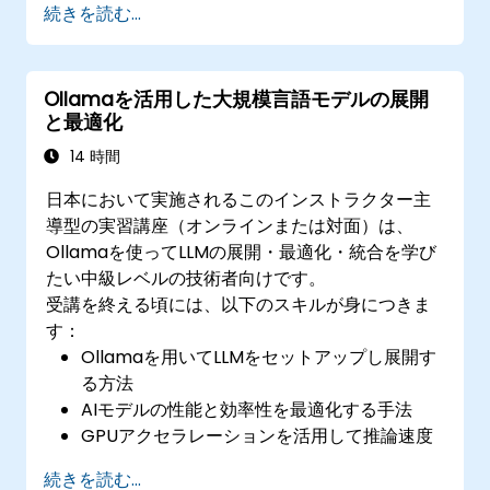
続きを読む...
マンスを最適化する。
社内環境におけるAI機能を活用して業務プロ
セスを自動化する。
Ollamaを活用した大規模言語モデルの展開
企業のセキュリティやガバナンス方針に準拠
と最適化
させる。
14 時間
日本において実施されるこのインストラクター主
導型の実習講座（オンラインまたは対面）は、
Ollamaを使ってLLMの展開・最適化・統合を学び
たい中級レベルの技術者向けです。
受講を終える頃には、以下のスキルが身につきま
す：
Ollamaを用いてLLMをセットアップし展開す
る方法
AIモデルの性能と効率性を最適化する手法
GPUアクセラレーションを活用して推論速度
を向上させる方法
続きを読む...
Ollamaをワークフローやアプリケーションに