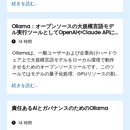
続きを読む...
Ollama：オープンソースの大規模言語モデ
ル実行ツールとしてOpenAIやClaude APIに
代わる存在
14 時間
Ollamaは、一般ユーザーおよび企業向けハードウ
ェア上で大規模言語モデルをローカル環境で動作
させるためのオープンソースツールです。このツ
ールではモデルの量子化処理、GPUリソースの割
り当て、API提供機能などが単一のコマンドライン
続きを読む...
インターフェースに統合されており、組織はプロ
ンプトやデータをOpenAI、Anthropic、Google
に送信することなく、Llama、Mistral、Qwenと
責任あるAIとガバナンスのためのOllama
いったLLMを自前でホスティングすることが可能
となります。
14 時間