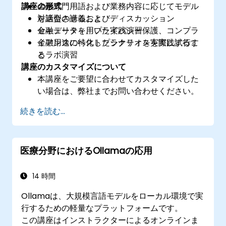
講座の形式
金融専門用語および業務内容に応じてモデル
を適合させること
対話型の講義およびディスカッション
セキュリティ、プライバシー保護、コンプラ
金融データを用いた実践演習
イアンスのベストプラクティスを実践するこ
金融用途に特化したシナリオを実際に試行す
と
るラボ演習
講座のカスタマイズについて
本講座をご要望に合わせてカスタマイズした
い場合は、弊社までお問い合わせください。
続きを読む...
医療分野におけるOllamaの応用
14 時間
Ollamaは、大規模言語モデルをローカル環境で実
行するための軽量なプラットフォームです。
この講座はインストラクターによるオンラインま