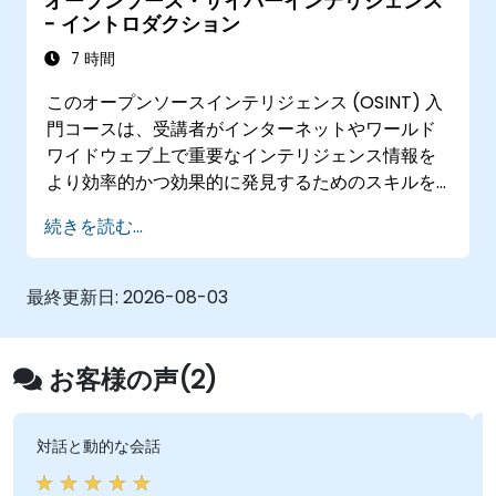
オープンソース・サイバーインテリジェンス
- イントロダクション
7 時間
このオープンソースインテリジェンス (OSINT) 入
門コースは、受講者がインターネットやワールド
ワイドウェブ上で重要なインテリジェンス情報を
より効率的かつ効果的に発見するためのスキルを
提供します。本コースは非常に実践的であり、受
続きを読む...
講者が数百あるツールのいくつかを調査し理解す
るのに十分な時間を確保できます。
次のステップとして、機密性の高いインターネッ
最終更新日:
2026-08-03
ト調査およびインテリジェンス収集に不可欠な先
進的なツールの詳細な使用法を学びます。本コー
スは非常に実践的であり、受講者が扱われるツー
お客様の声(2)
ルやリソースを調査し理解するのに十分な時間を
確保できます。
対話と動的な会話