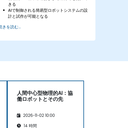
きる
AIで制御される簡易型ロボットシステムの設
計と試作が可能となる
機械の認識や行動判断に必要な基本的なAIア
続きを読む...
ルゴリズムを導入できる
​ROSなどのロボット開発ツールを自在に利
用・操作することが可能となる
ハードウェアとソフトウェアの統合により機
能的な知能型ロボットを構築できる
人間中心型物理的AI：協
働ロボットとその先
2026-11-02 10:00
14 時間