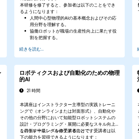
本研修を修了すると、参加者は以下のことをでき
るようになります：
人間中心型物理的AIの基本概念およびその応
用分野を理解する。
協働ロボットが職場の生産性向上に果たす役
割を把握する。
人間と機械の相互作用における課題を特定
続きを読む...
し、解決策を見出す。
人間とAI駆動型システムの協働を最適化する
ための業務フローを設計する。
AIが導入された職場においてイノベーション
シ
ロボティクスおよび自動化のための物理
や柔軟性を促進できる文化を育成する。
的AI
21 時間
本講座はインストラクター主導型の実践トレーニ
ングで（オンラインまたは対面形式）、自動化や
その他の分野において知能型ロボットシステムの
設計・プログラミング・展開に必要なスキル向上
を目指す中級レベルの受講者向けです。
このトレーニングを修了することで、受講者は以
下の能力を習得できるようになります：