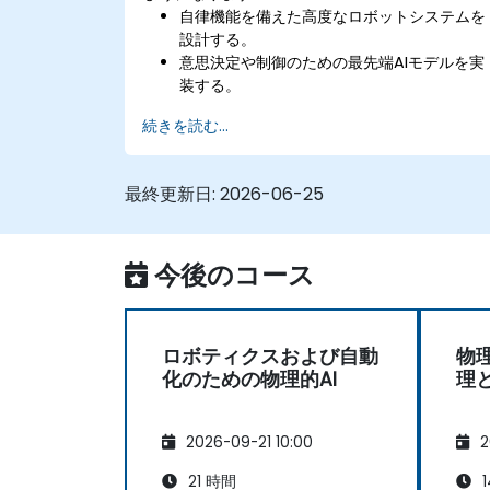
自律機能を備えた高度なロボットシステムを
設計する。
意思決定や制御のための最先端AIモデルを実
装する。
リアルタイムのセンサーデータを統合・最適
続きを読む...
化し、システム性能の向上に役立てる。
高度なシミュレーションツールを用いてシス
テム検証を行う。
最終更新日:
2026-06-25
自動化や展開に関する複雑な課題に対応でき
るようになる。
今後のコース
ロボティクスおよび自動
物
化のための物理的AI
理
2026-09-21 10:00
2
21 時間
1