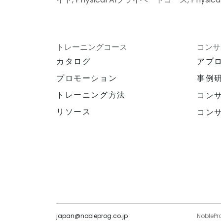
トレーニングコース
コンサ
カタログ
アプ
プロモーション
事例
トレーニング方法
コン
リソース
コン
japan@nobleprog.co.jp
NoblePr