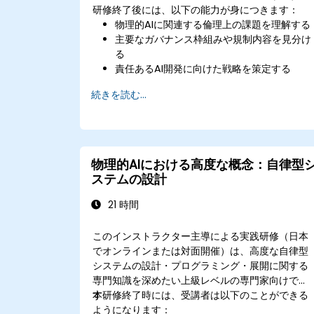
研修終了後には、以下の能力が身につきます：
物理的AIに関連する倫理上の課題を理解する
主要なガバナンス枠組みや規制内容を見分け
る
責任あるAI開発に向けた戦略を策定する
AI導入における倫理的ジレンマに関する事例
続きを読む...
分析を行う
物理的AIにおける高度な概念：自律型
ステムの設計
21 時間
このインストラクター主導による実践研修（日本
でオンラインまたは対面開催）は、高度な自律型
システムの設計・プログラミング・展開に関する
専門知識を深めたい上級レベルの専門家向けで
す。
本研修終了時には、受講者は以下のことができる
ようになります：