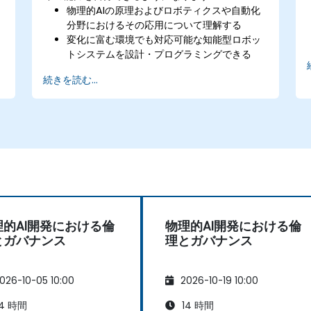
物理的AIの原理およびロボティクスや自動化
分野におけるその応用について理解する
変化に富む環境でも対応可能な知能型ロボッ
トシステムを設計・プログラミングできる
ロボットの自律的判断を行うためのAIモデル
続きを読む...
を実装できる
シミュレーションツールを用いてロボットの
試験および最適化を行える
センサーの統合、リアルタイム処理、エネル
ギー効率といった課題への対処法を習得でき
る
理的AI開発における倫
物理的AI開発における倫
とガバナンス
理とガバナンス
026-10-05 10:00
2026-10-19 10:00
4 時間
14 時間