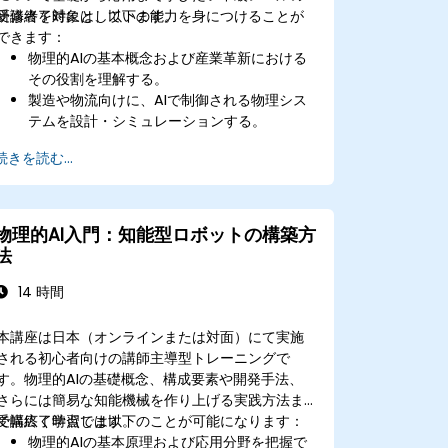
受講者を対象としています。
研修終了時には、以下の能力を身につけることが
できます：
物理的AIの基本概念および産業革新における
その役割を理解する。
製造や物流向けに、AIで制御される物理シス
テムを設計・シミュレーションする。
ワークフローやプロセス最適化のために物理
続きを読む...
的AI技術を導入する。
物理的AIソリューションの実現可能性と拡張
性を評価できる。
既存の産業システムへ物理的AIを統合する際
物理的AI入門：知能型ロボットの構築方
に生じる課題への対処法を理解する。
法
14 時間
本講座は日本（オンラインまたは対面）にて実施
される初心者向けの講師主導型トレーニングで
す。物理的AIの基礎概念、構成要素や開発手法、
さらには簡易な知能機械を作り上げる実践方法ま
で幅広く学習します。
受講終了時点では以下のことが可能になります：
物理的AIの基本原理および応用分野を把握で